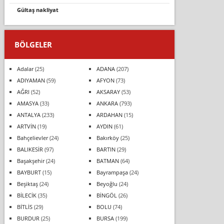
gültaş nakli̇yat
BÖLGELER
Adalar
(25)
ADANA
(207)
ADIYAMAN
(59)
AFYON
(73)
AĞRI
(52)
AKSARAY
(53)
AMASYA
(33)
ANKARA
(793)
ANTALYA
(233)
ARDAHAN
(15)
ARTVİN
(19)
AYDIN
(61)
Bahçelievler
(24)
Bakırköy
(25)
BALIKESİR
(97)
BARTIN
(29)
Başakşehir
(24)
BATMAN
(64)
BAYBURT
(15)
Bayrampaşa
(24)
Beşiktaş
(24)
Beyoğlu
(24)
BİLECİK
(35)
BİNGÖL
(26)
BİTLİS
(29)
BOLU
(74)
BURDUR
(25)
BURSA
(199)