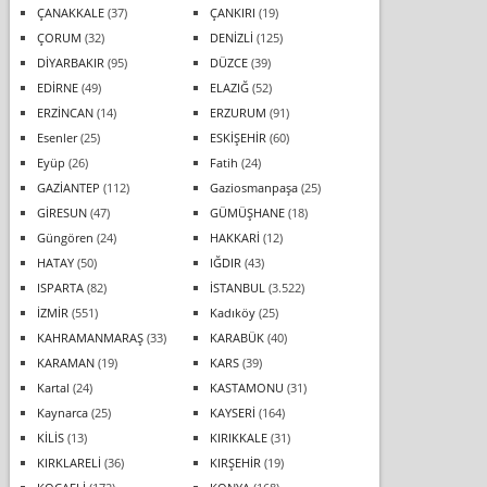
ÇANAKKALE
(37)
ÇANKIRI
(19)
ÇORUM
(32)
DENİZLİ
(125)
DİYARBAKIR
(95)
DÜZCE
(39)
EDİRNE
(49)
ELAZIĞ
(52)
ERZİNCAN
(14)
ERZURUM
(91)
Esenler
(25)
ESKİŞEHİR
(60)
Eyüp
(26)
Fatih
(24)
GAZİANTEP
(112)
Gaziosmanpaşa
(25)
GİRESUN
(47)
GÜMÜŞHANE
(18)
Güngören
(24)
HAKKARİ
(12)
HATAY
(50)
IĞDIR
(43)
ISPARTA
(82)
İSTANBUL
(3.522)
İZMİR
(551)
Kadıköy
(25)
KAHRAMANMARAŞ
(33)
KARABÜK
(40)
KARAMAN
(19)
KARS
(39)
Kartal
(24)
KASTAMONU
(31)
Kaynarca
(25)
KAYSERİ
(164)
KİLİS
(13)
KIRIKKALE
(31)
KIRKLARELİ
(36)
KIRŞEHİR
(19)