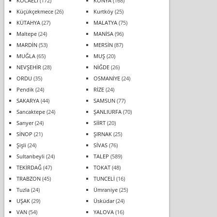
KOCAELİ
(172)
KONYA
(168)
Küçükçekmece
(26)
Kurtköy
(25)
KÜTAHYA
(27)
MALATYA
(75)
Maltepe
(24)
MANİSA
(96)
MARDİN
(53)
MERSİN
(87)
MUĞLA
(65)
MUŞ
(20)
NEVŞEHİR
(28)
NİĞDE
(26)
ORDU
(35)
OSMANİYE
(24)
Pendik
(24)
RİZE
(24)
SAKARYA
(44)
SAMSUN
(77)
Sancaktepe
(24)
ŞANLIURFA
(70)
Sarıyer
(24)
SİİRT
(20)
SİNOP
(21)
ŞIRNAK
(25)
Şişli
(24)
SİVAS
(76)
Sultanbeyli
(24)
TALEP
(589)
TEKİRDAĞ
(47)
TOKAT
(48)
TRABZON
(45)
TUNCELİ
(16)
Tuzla
(24)
Ümraniye
(25)
UŞAK
(29)
Üsküdar
(24)
VAN
(54)
YALOVA
(16)