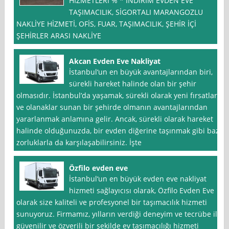
HİZMETLERİ % * İNDİRİM EVDEN EVE
TAŞIMACILIK, SİGORTALI MARANGOZLU
NAKLİYE HİZMETİ, OFİS, FUAR, TAŞIMACILIK, ŞEHİR İÇİ
ŞEHİRLER ARASI NAKLİYE
Akcan Evden Eve Nakliyat
İstanbul‘un en büyük avantajlarından biri,
sürekli hareket halinde olan bir şehir
olmasıdır. İstanbul’da yaşamak, sürekli olarak yeni fırsatlar
ve olanaklar sunan bir şehirde olmanın avantajlarından
yararlanmak anlamına gelir. Ancak, sürekli olarak hareket
halinde olduğunuzda, bir evden diğerine taşınmak gibi bazı
zorluklarla da karşılaşabilirsiniz. İşte
Özfilo evden eve
İstanbul‘un en büyük evden eve nakliyat
hizmeti sağlayıcısı olarak, Özfilo Evden Eve
olarak size kaliteli ve profesyonel bir taşımacılık hizmeti
sunuyoruz. Firmamız, yılların verdiği deneyim ve tecrübe ile
güvenilir ve özverili bir şekilde ev taşımacılığı hizmeti