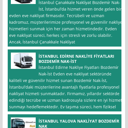
İstanbul Çanakkale Nakli̇yat Bozdemi̇r Nak-
İst, İstanbul’da hizmet veren önde gelen bir
evden eve nakliyat firmasıdır. Tecrübeli ve uzman
kadromuz, müşterilerimize profesyonel ve güvenilir nakliye
hizmetleri sunmak için her zaman hizmetindedir. Evden
eve nakliyat süreci, herkes için stresli ve zorlu olabilir.
Ancak, İstanbul Çanakkale Nakli̇yat
İSTANBUL EDİRNE NAKLİYE FİYATLARI
BOZDEMİR NAK-İST
İstanbul Edirne Nakliye Fiyatları Bozdemi̇r
Nak-İst Evden eve nakliyat sektöründe
kaliteli ve güvenilir hizmet sunan Bozdemi̇r Nak-İst,
İstanbul’daki müşterilerine avantajlı fiyatlarla profesyonel
nakliyat hizmeti sunmaktadır. Firmamız, yıllardır sektörde
edindiği tecrübe ve uzman kadrosuyla sizlere en iyi hizmeti
sunmayı hedeflemektedir. Ev taşıma süreci, hem fiziksel
İSTANBUL YALOVA NAKLİYAT BOZDEMİR
NAK