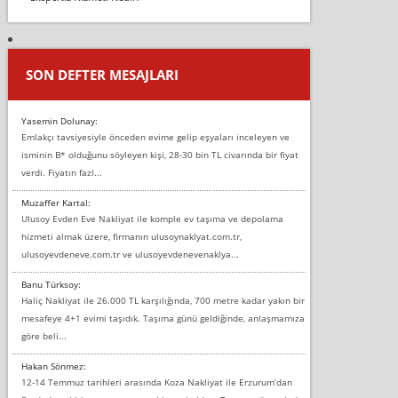
SON DEFTER MESAJLARI
Yasemin Dolunay:
Emlakçı tavsiyesiyle önceden evime gelip eşyaları inceleyen ve
isminin B* olduğunu söyleyen kişi, 28-30 bin TL civarında bir fiyat
verdi. Fiyatın fazl...
Muzaffer Kartal:
Ulusoy Evden Eve Nakliyat ile komple ev taşıma ve depolama
hizmeti almak üzere, firmanın ulusoynaklyat.com.tr,
ulusoyevdeneve.com.tr ve ulusoyevdenevenaklya...
Banu Türksoy:
Haliç Nakliyat ile 26.000 TL karşılığında, 700 metre kadar yakın bir
mesafeye 4+1 evimi taşıdık. Taşıma günü geldiğinde, anlaşmamıza
göre beli...
Hakan Sönmez:
12-14 Temmuz tarihleri arasında Koza Nakliyat ile Erzurum’dan