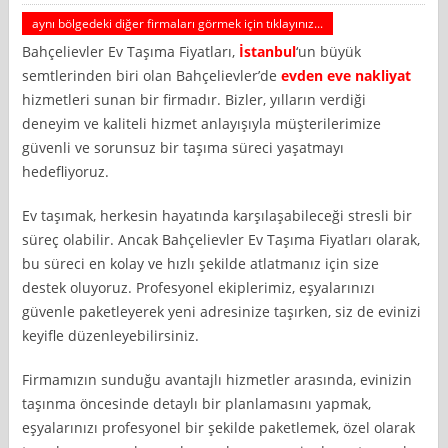
aynı bölgedeki diğer firmaları görmek için tıklayınız...
Bahçelievler Ev Taşıma Fiyatları,
İstanbul
‘un büyük
semtlerinden biri olan Bahçelievler’de
evden eve nakliyat
hizmetleri sunan bir firmadır. Bizler, yılların verdiği
deneyim ve kaliteli hizmet anlayışıyla müşterilerimize
güvenli ve sorunsuz bir taşıma süreci yaşatmayı
hedefliyoruz.
Ev taşımak, herkesin hayatında karşılaşabileceği stresli bir
süreç olabilir. Ancak Bahçelievler Ev Taşıma Fiyatları olarak,
bu süreci en kolay ve hızlı şekilde atlatmanız için size
destek oluyoruz. Profesyonel ekiplerimiz, eşyalarınızı
güvenle paketleyerek yeni adresinize taşırken, siz de evinizi
keyifle düzenleyebilirsiniz.
Firmamızın sunduğu avantajlı hizmetler arasında, evinizin
taşınma öncesinde detaylı bir planlamasını yapmak,
eşyalarınızı profesyonel bir şekilde paketlemek, özel olarak