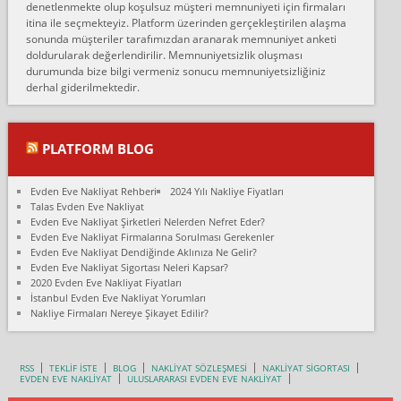
denetlenmekte olup koşulsuz müşteri memnuniyeti için firmaları
Konya ya Alicanlar naklyat la anlaştık bu şahıs evin taşınacağı gün
itina ile seçmekteyiz. Platform üzerinden gerçekleştirilen alaşma
fiyatın mazoto gele...
sonunda müşteriler tarafımızdan aranarak memnuniyet anketi
doldurularak değerlendirilir. Memnuniyetsizlik oluşması
Fatih kokmese:
durumunda bize bilgi vermeniz sonucu memnuniyetsizliğiniz
Diyarbakır dan eşyamı getirtmek için anlaştım sözleşme yaptım.
derhal giderilmektedir.
Son anda fiyat artırdılar.. mecburiyetten tasittim.. bu kişiler ağrılı
Ankara merk...
Ali:
PLATFORM BLOG
İzmir de evim naklyat diye bir firmaya ev taşıttık, çok pişman
olduk. Asansörlü dediler sonra uraya asansör kurulmaz dediler
Evden Eve Nakliyat Rehberi
2024 Yılı Nakliye Fiyatları
fark istediler. ortada asa...
Talas Evden Eve Nakliyat
Evden Eve Nakliyat Şirketleri Nelerden Nefret Eder?
Nimet:
Evden Eve Nakliyat Firmalarına Sorulması Gerekenler
Ben 2021 Ağustos ilk haftası Evimi taşıdım yani İstanbul'un bir
Evden Eve Nakliyat Dendiğinde Aklınıza Ne Gelir?
Mahallesi'nden bir başka Mahallesi'ne yani Ümraniye bölgesinde
Evden Eve Nakliyat Sigortası Neleri Kapsar?
oturuyorum önceleri ara...
2020 Evden Eve Nakliyat Fiyatları
İstanbul Evden Eve Nakliyat Yorumları
Nimet Köse:
Nakliye Firmaları Nereye Şikayet Edilir?
Merhaba ben 2021 Ağustos ilk haftası evimi Ümraniye'den Çok
yakın bir bölgeye taşıdım yeni Ümraniye'nin Mahallesi'ne
Hancıoğlu naklyatla taşındım...
RSS
TEKLİF İSTE
BLOG
NAKLİYAT SÖZLEŞMESİ
NAKLİYAT SİGORTASI
EVDEN EVE NAKLİYAT
ULUSLARARASI EVDEN EVE NAKLİYAT
Sevim bal: