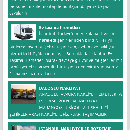
personelimiz ile montaj demontaj,mobilya ve beyaz
eşyaların
Ev taşıma hizmetleri
İstanbul, Türkiye’nin en kalabalık ve en
hareketli şehirlerinden biridir. Her yıl
binlerce insan bu şehre taşınırken, evden eve nakliyat
hizmetleri büyük önem taşır. Bu noktada, İstanbul Ev
Taşıma Hizmetleri olarak devreye giriyor ve müşterilerimize
profesyonel ve güvenilir bir taşıma deneyimi sunuyoruz.
Firmamız, uzun yıllardır
DALOĞLU NAKLİYAT
ANADOLU, AVRUPA NAKLİYE HİZMETLERİ % *
İNDİRİM EVDEN EVE NAKLİYAT
MARANGÖZLU SİGORTALI, ŞEHİR İÇİ
ŞEHİRLER ARASI NAKLİYE, OFİS, FUAR, TAŞIMACILIK
İSTANBUL NAKLİYECİLER BOZDEMİR