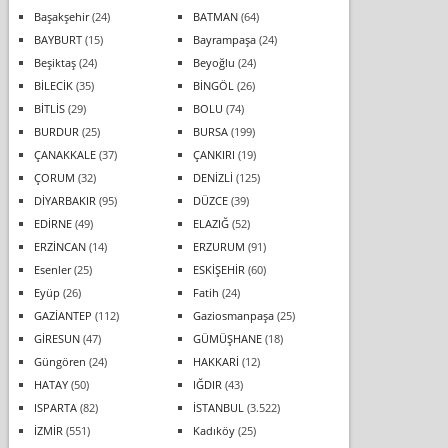
Başakşehir
(24)
BATMAN
(64)
BAYBURT
(15)
Bayrampaşa
(24)
Beşiktaş
(24)
Beyoğlu
(24)
BİLECİK
(35)
BİNGÖL
(26)
BİTLİS
(29)
BOLU
(74)
BURDUR
(25)
BURSA
(199)
ÇANAKKALE
(37)
ÇANKIRI
(19)
ÇORUM
(32)
DENİZLİ
(125)
DİYARBAKIR
(95)
DÜZCE
(39)
EDİRNE
(49)
ELAZIĞ
(52)
ERZİNCAN
(14)
ERZURUM
(91)
Esenler
(25)
ESKİŞEHİR
(60)
Eyüp
(26)
Fatih
(24)
GAZİANTEP
(112)
Gaziosmanpaşa
(25)
GİRESUN
(47)
GÜMÜŞHANE
(18)
Güngören
(24)
HAKKARİ
(12)
HATAY
(50)
IĞDIR
(43)
ISPARTA
(82)
İSTANBUL
(3.522)
İZMİR
(551)
Kadıköy
(25)