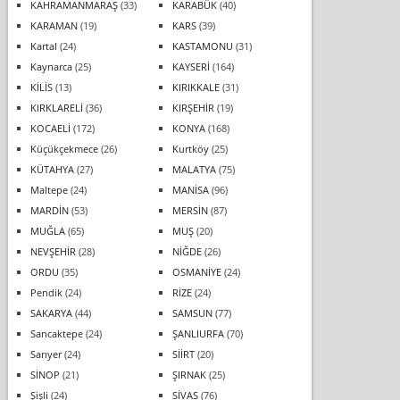
KAHRAMANMARAŞ
(33)
KARABÜK
(40)
KARAMAN
(19)
KARS
(39)
Kartal
(24)
KASTAMONU
(31)
Kaynarca
(25)
KAYSERİ
(164)
KİLİS
(13)
KIRIKKALE
(31)
KIRKLARELİ
(36)
KIRŞEHİR
(19)
KOCAELİ
(172)
KONYA
(168)
Küçükçekmece
(26)
Kurtköy
(25)
KÜTAHYA
(27)
MALATYA
(75)
Maltepe
(24)
MANİSA
(96)
MARDİN
(53)
MERSİN
(87)
MUĞLA
(65)
MUŞ
(20)
NEVŞEHİR
(28)
NİĞDE
(26)
ORDU
(35)
OSMANİYE
(24)
Pendik
(24)
RİZE
(24)
SAKARYA
(44)
SAMSUN
(77)
Sancaktepe
(24)
ŞANLIURFA
(70)
Sarıyer
(24)
SİİRT
(20)
SİNOP
(21)
ŞIRNAK
(25)
Şişli
(24)
SİVAS
(76)