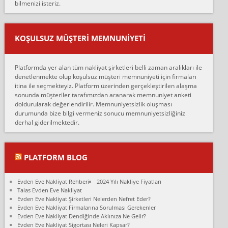
bilmenizi isteriz.
mehmet güldü:
Ankara ALİCANLAR NAKLİYAT Tutarsız ve ticari ahlak problemleri
var verdikleri fiyat teklifini arttırdılar. Sonrasında taşıma gününde
KOŞULSUZ MÜŞTERI MEMNUNIYETI
oldukça tutarsı...
Erol:
Platformda yer alan tüm nakliyat şirketleri belli zaman aralıkları ile
Ankara Alicanlar naklyat tel 5465524025. 2600 TL'ye ankaradan
denetlenmekte olup koşulsuz müşteri memnuniyeti için firmaları
Konya ya Alicanlar naklyat la anlaştık bu şahıs evin taşınacağı gün
itina ile seçmekteyiz. Platform üzerinden gerçekleştirilen alaşma
fiyatın mazoto gele...
sonunda müşteriler tarafımızdan aranarak memnuniyet anketi
doldurularak değerlendirilir. Memnuniyetsizlik oluşması
Fatih kokmese:
durumunda bize bilgi vermeniz sonucu memnuniyetsizliğiniz
Diyarbakır dan eşyamı getirtmek için anlaştım sözleşme yaptım.
derhal giderilmektedir.
Son anda fiyat artırdılar.. mecburiyetten tasittim.. bu kişiler ağrılı
Ankara merk...
Ali:
PLATFORM BLOG
İzmir de evim naklyat diye bir firmaya ev taşıttık, çok pişman
olduk. Asansörlü dediler sonra uraya asansör kurulmaz dediler
Evden Eve Nakliyat Rehberi
2024 Yılı Nakliye Fiyatları
fark istediler. ortada asa...
Talas Evden Eve Nakliyat
Evden Eve Nakliyat Şirketleri Nelerden Nefret Eder?
Nimet:
Evden Eve Nakliyat Firmalarına Sorulması Gerekenler
Ben 2021 Ağustos ilk haftası Evimi taşıdım yani İstanbul'un bir
Evden Eve Nakliyat Dendiğinde Aklınıza Ne Gelir?
Mahallesi'nden bir başka Mahallesi'ne yani Ümraniye bölgesinde
Evden Eve Nakliyat Sigortası Neleri Kapsar?