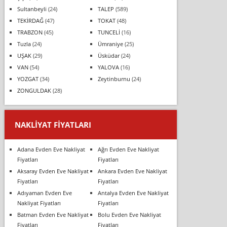
Sultanbeyli
(24)
TALEP
(589)
TEKİRDAĞ
(47)
TOKAT
(48)
TRABZON
(45)
TUNCELİ
(16)
Tuzla
(24)
Ümraniye
(25)
UŞAK
(29)
Üsküdar
(24)
VAN
(54)
YALOVA
(16)
YOZGAT
(34)
Zeytinburnu
(24)
ZONGULDAK
(28)
NAKLIYAT FIYATLARI
Adana Evden Eve Nakliyat
Ağrı Evden Eve Nakliyat
Fiyatları
Fiyatları
Aksaray Evden Eve Nakliyat
Ankara Evden Eve Nakliyat
Fiyatları
Fiyatları
Adıyaman Evden Eve
Antalya Evden Eve Nakliyat
Nakliyat Fiyatları
Fiyatları
Batman Evden Eve Nakliyat
Bolu Evden Eve Nakliyat
Fiyatları
Fiyatları