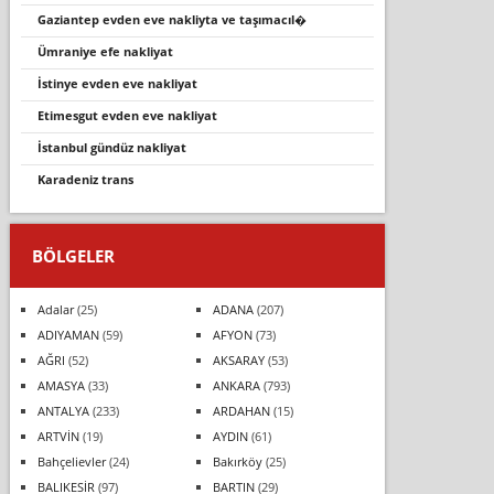
gaziantep evden eve nakliyta ve taşımacıl�
ümraniye efe nakliyat
i̇stinye evden eve nakliyat
etimesgut evden eve nakliyat
i̇stanbul gündüz nakliyat
karadeniz trans
BÖLGELER
Adalar
(25)
ADANA
(207)
ADIYAMAN
(59)
AFYON
(73)
AĞRI
(52)
AKSARAY
(53)
AMASYA
(33)
ANKARA
(793)
ANTALYA
(233)
ARDAHAN
(15)
ARTVİN
(19)
AYDIN
(61)
Bahçelievler
(24)
Bakırköy
(25)
BALIKESİR
(97)
BARTIN
(29)