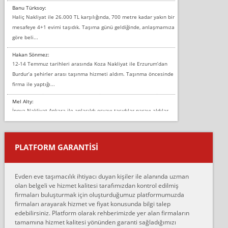
Banu Türksoy:
Haliç Nakliyat ile 26.000 TL karşılığında, 700 metre kadar yakın bir
mesafeye 4+1 evimi taşıdık. Taşıma günü geldiğinde, anlaşmamıza
göre beli...
Hakan Sönmez:
12-14 Temmuz tarihleri arasında Koza Nakliyat ile Erzurum’dan
Burdur’a şehirler arası taşınma hizmeti aldım. Taşınma öncesinde
firma ile yaptığı...
Mel Alty:
İnova Nakliyat Ankara ile anlaşıldı eşyayı taşıdılar parayı aldılar.
Salon duvarına bir baktım birisi boydan alüminyum renkli bantı
yapıştırm...
PLATFORM GARANTİSİ
Murat:
Merhaba, bu firmayı bir arkadaş tavsiyesi üzerine tercih ettim,
hiçbir sıkıntı yaşanmayacağını ve kendilerinin çok titiz
Evden eve taşımacılık ihtiyacı duyan kişiler ile alanında uzman
çalıştıklarını, müş...
olan belgeli ve hizmet kalitesi tarafımızdan kontrol edilmiş
firmaları buluşturmak için oluşturduğumuz platformumuzda
Ahmet:
firmaları arayarak hizmet ve fiyat konusunda bilgi talep
Lüleburgaz güngünes evden eve naklyat eşyalarımı taşımak için
edebilirsiniz. Platform olarak rehberimizde yer alan firmaların
anlaştık sabah eve geldiklerinde de eşyalarımı düzgün şekilde
tamamına hizmet kalitesi yönünden garanti sağladığımızı
sarcaz demelerine r...