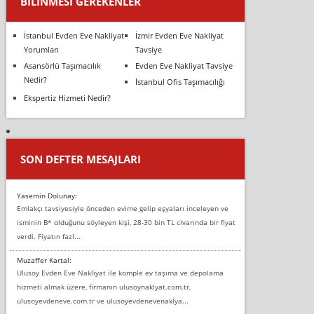
BILINMESI GEREKENLER
İstanbul Evden Eve Nakliyat
İzmir Evden Eve Nakliyat
Yorumları
Tavsiye
Asansörlü Taşımacılık
Evden Eve Nakliyat Tavsiye
Nedir?
İstanbul Ofis Taşımacılığı
Ekspertiz Hizmeti Nedir?
SON DEFTER MESAJLARI
Yasemin Dolunay:
Emlakçı tavsiyesiyle önceden evime gelip eşyaları inceleyen ve
isminin B* olduğunu söyleyen kişi, 28-30 bin TL civarında bir fiyat
verdi. Fiyatın fazl...
Muzaffer Kartal:
Ulusoy Evden Eve Nakliyat ile komple ev taşıma ve depolama
hizmeti almak üzere, firmanın ulusoynaklyat.com.tr,
ulusoyevdeneve.com.tr ve ulusoyevdenevenaklya...