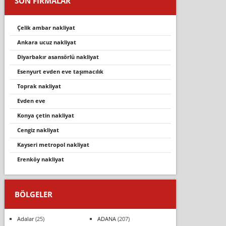
SON FİRMALAR
çelik ambar nakliyat
ankara ucuz nakliyat
diyarbakır asansörlü nakliyat
esenyurt evden eve taşımacılık
toprak nakliyat
evden eve
konya çetin nakliyat
cengiz nakliyat
kayseri metropol nakliyat
erenköy nakli̇yat
BÖLGELER
Adalar
(25)
ADANA
(207)