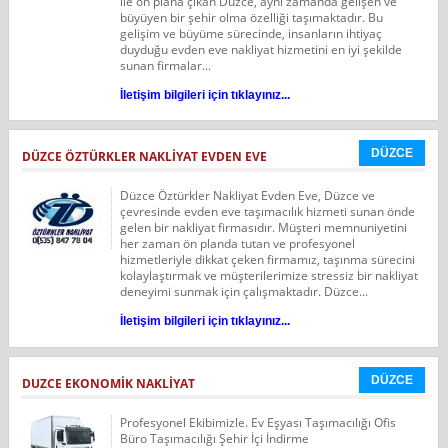
ile ön plana çıkan Düzce, aynı zamanda gelişen ve
büyüyen bir şehir olma özelliği taşımaktadır. Bu
gelişim ve büyüme sürecinde, insanların ihtiyaç
duyduğu evden eve nakliyat hizmetini en iyi şekilde
sunan firmalar...
İletişim bilgileri için tıklayınız...
DÜZCE
DÜZCE ÖZTÜRKLER NAKLIYAT EVDEN EVE
Düzce Öztürkler Nakliyat Evden Eve, Düzce ve
çevresinde evden eve taşımacılık hizmeti sunan önde
gelen bir nakliyat firmasıdır. Müşteri memnuniyetini
her zaman ön planda tutan ve profesyonel
hizmetleriyle dikkat çeken firmamız, taşınma sürecini
kolaylaştırmak ve müşterilerimize stressiz bir nakliyat
deneyimi sunmak için çalışmaktadır. Düzce...
İletişim bilgileri için tıklayınız...
DÜZCE
DUZCE EKONOMIK NAKLIYAT
Profesyonel Ekibimizle. Ev Eşyası Taşımacılığı Ofis
Büro Taşımacılığı Şehir İçi İndirme