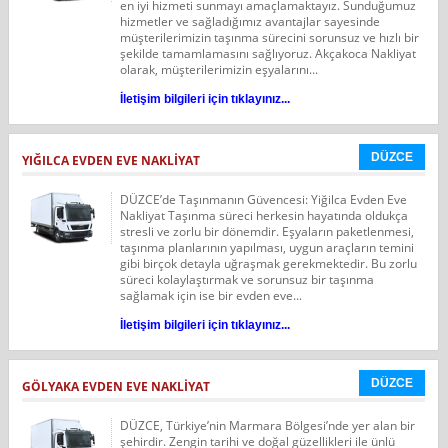
en iyi hizmeti sunmayı amaçlamaktayız. Sunduğumuz
hizmetler ve sağladığımız avantajlar sayesinde
müşterilerimizin taşınma sürecini sorunsuz ve hızlı bir
şekilde tamamlamasını sağlıyoruz. Akçakoca Nakliyat
olarak, müşterilerimizin eşyalarını...
İletişim bilgileri için tıklayınız...
DÜZCE
YIĞILCA EVDEN EVE NAKLİYAT
DÜZCE’de Taşınmanın Güvencesi: Yiğilca Evden Eve
Nakliyat Taşınma süreci herkesin hayatında oldukça
stresli ve zorlu bir dönemdir. Eşyaların paketlenmesi,
taşınma planlarının yapılması, uygun araçların temini
gibi birçok detayla uğraşmak gerekmektedir. Bu zorlu
süreci kolaylaştırmak ve sorunsuz bir taşınma
sağlamak için ise bir evden eve...
İletişim bilgileri için tıklayınız...
DÜZCE
GÖLYAKA EVDEN EVE NAKLİYAT
DÜZCE, Türkiye’nin Marmara Bölgesi’nde yer alan bir
şehirdir. Zengin tarihi ve doğal güzellikleri ile ünlü