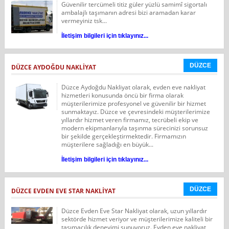
Güvenilir tercümeli titiz güler yüzlü samimî sigortalı
ambalajlı taşımanın adresi bizi aramadan karar
vermeyiniz tsk...
İletişim bilgileri için tıklayınız...
DÜZCE
DÜZCE AYDOĞDU NAKLIYAT
Düzce Aydoğdu Nakliyat olarak, evden eve nakliyat
hizmetleri konusunda öncü bir firma olarak
müşterilerimize profesyonel ve güvenilir bir hizmet
sunmaktayız. Düzce ve çevresindeki müşterilerimize
yıllardır hizmet veren firmamız, tecrübeli ekip ve
modern ekipmanlarıyla taşınma sürecinizi sorunsuz
bir şekilde gerçekleştirmektedir. Firmamızın
müşterilere sağladığı en büyük...
İletişim bilgileri için tıklayınız...
DÜZCE
DÜZCE EVDEN EVE STAR NAKLİYAT
Düzce Evden Eve Star Nakliyat olarak, uzun yıllardır
sektörde hizmet veriyor ve müşterilerimize kaliteli bir
taşımacılık deneyimi sunuyoruz. Evden eve nakliyat