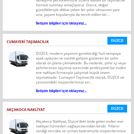
deneyimli personelimizle sizlere kaliteli bir taşımacılık
hizmeti sunmayı amaçlıyoruz. Düzce, doğal
güzellikleriyle dikkat çeken bir şehir olmasının yanı
sıra, yaşam koşullarıyla da tercih edilen bir...
İletişim bilgileri için tıklayınız...
DÜZCE
CUMAYERİ TAŞIMACILIK
DÜZCE, modern yaşamın gerektirdiği hızlı tempoya
ayak uyduran ve sürekli gelişim gösteren bir şehir
olarak ön plana çıkmaktadır. Bu nedenle, şehir içi veya
şehirlerarası taşınma sürecinde profesyonel bir evden
eve nakliyat firmasıyla çalışmak büyük önem
taşımaktadır. Cumayeri̇ Taşimacilik olarak, DÜZCE ve
çevresindeki müşterilerimize en...
İletişim bilgileri için tıklayınız...
DÜZCE
AKÇAKOCA NAKLİYAT
Akçakoca Nakliyat, Düzce’deki önde gelen evden eve
nakliyat hizmetleri sağlayıcılarından biridir. Yılların
verdiği tecrübe ve uzman kadromuzla müşterilerimize