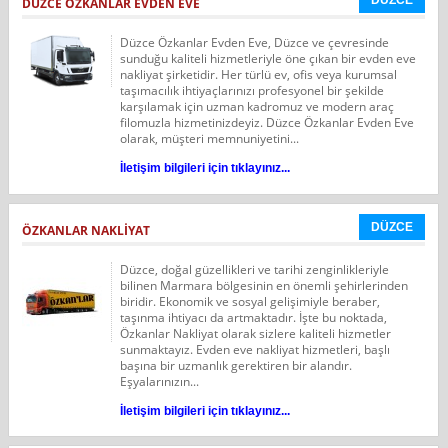
DÜZCE
DÜZCE ÖZKANLAR EVDEN EVE
Düzce Özkanlar Evden Eve, Düzce ve çevresinde
sunduğu kaliteli hizmetleriyle öne çıkan bir evden eve
nakliyat şirketidir. Her türlü ev, ofis veya kurumsal
taşımacılık ihtiyaçlarınızı profesyonel bir şekilde
karşılamak için uzman kadromuz ve modern araç
filomuzla hizmetinizdeyiz. Düzce Özkanlar Evden Eve
olarak, müşteri memnuniyetini...
İletişim bilgileri için tıklayınız...
DÜZCE
ÖZKANLAR NAKLİYAT
Düzce, doğal güzellikleri ve tarihi zenginlikleriyle
bilinen Marmara bölgesinin en önemli şehirlerinden
biridir. Ekonomik ve sosyal gelişimiyle beraber,
taşınma ihtiyacı da artmaktadır. İşte bu noktada,
Özkanlar Nakliyat olarak sizlere kaliteli hizmetler
sunmaktayız. Evden eve nakliyat hizmetleri, başlı
başına bir uzmanlık gerektiren bir alandır.
Eşyalarınızın...
İletişim bilgileri için tıklayınız...