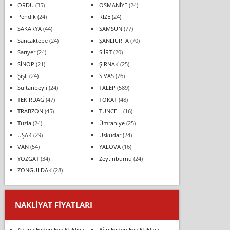
ORDU
(35)
OSMANİYE
(24)
Pendik
(24)
RİZE
(24)
SAKARYA
(44)
SAMSUN
(77)
Sancaktepe
(24)
ŞANLIURFA
(70)
Sarıyer
(24)
SİİRT
(20)
SİNOP
(21)
ŞIRNAK
(25)
Şişli
(24)
SİVAS
(76)
Sultanbeyli
(24)
TALEP
(589)
TEKİRDAĞ
(47)
TOKAT
(48)
TRABZON
(45)
TUNCELİ
(16)
Tuzla
(24)
Ümraniye
(25)
UŞAK
(29)
Üsküdar
(24)
VAN
(54)
YALOVA
(16)
YOZGAT
(34)
Zeytinburnu
(24)
ZONGULDAK
(28)
NAKLIYAT FIYATLARI
Adana Evden Eve Nakliyat
Ağrı Evden Eve Nakliyat