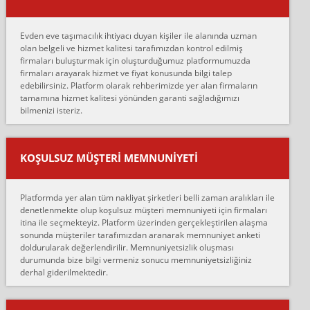
Merhaba, bu firmayı bir arkadaş tavsiyesi üzerine tercih ettim,
hiçbir sıkıntı yaşanmayacağını ve kendilerinin çok titiz
Evden eve taşımacılık ihtiyacı duyan kişiler ile alanında uzman
çalıştıklarını, müş...
olan belgeli ve hizmet kalitesi tarafımızdan kontrol edilmiş
firmaları buluşturmak için oluşturduğumuz platformumuzda
Ahmet:
firmaları arayarak hizmet ve fiyat konusunda bilgi talep
Lüleburgaz güngünes evden eve naklyat eşyalarımı taşımak için
edebilirsiniz. Platform olarak rehberimizde yer alan firmaların
anlaştık sabah eve geldiklerinde de eşyalarımı düzgün şekilde
tamamına hizmet kalitesi yönünden garanti sağladığımızı
sarcaz demelerine r...
bilmenizi isteriz.
mehmet güldü:
Ankara ALİCANLAR NAKLİYAT Tutarsız ve ticari ahlak problemleri
var verdikleri fiyat teklifini arttırdılar. Sonrasında taşıma gününde
KOŞULSUZ MÜŞTERI MEMNUNIYETI
oldukça tutarsı...
Erol:
Platformda yer alan tüm nakliyat şirketleri belli zaman aralıkları ile
Ankara Alicanlar naklyat tel 5465524025. 2600 TL'ye ankaradan
denetlenmekte olup koşulsuz müşteri memnuniyeti için firmaları
Konya ya Alicanlar naklyat la anlaştık bu şahıs evin taşınacağı gün
itina ile seçmekteyiz. Platform üzerinden gerçekleştirilen alaşma
fiyatın mazoto gele...
sonunda müşteriler tarafımızdan aranarak memnuniyet anketi
doldurularak değerlendirilir. Memnuniyetsizlik oluşması
Fatih kokmese:
durumunda bize bilgi vermeniz sonucu memnuniyetsizliğiniz
Diyarbakır dan eşyamı getirtmek için anlaştım sözleşme yaptım.
derhal giderilmektedir.
Son anda fiyat artırdılar.. mecburiyetten tasittim.. bu kişiler ağrılı
Ankara merk...