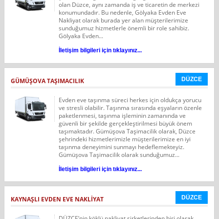
olan Düzce, aynı zamanda iş ve ticaretin de merkezi
konumundadır. Bu nedenle, Gölyaka Evden Eve
Nakliyat olarak burada yer alan müşterilerimize
sunduğumuz hizmetlerle önemli bir role sahibiz.
Gölyaka Evden...
İletişim bilgileri için tıklayınız...
DÜZCE
GÜMÜŞOVA TAŞIMACILIK
Evden eve taşınma süreci herkes için oldukça yorucu
ve stresli olabilir. Taşınma sırasında eşyaların özenle
paketlenmesi, taşınma işleminin zamanında ve
güvenli bir şekilde gerçekleştirilmesi büyük önem
taşımaktadır. Gümüşova Taşimacilik olarak, Düzce
şehrindeki hizmetlerimizle müşterilerimize en iyi
taşınma deneyimini sunmayı hedeflemekteyiz.
Gümüşova Taşimacilik olarak sunduğumuz...
İletişim bilgileri için tıklayınız...
DÜZCE
KAYNAŞLI EVDEN EVE NAKLİYAT
DÜZCE’nin köklü nakliyat şirketlerinden biri olarak,