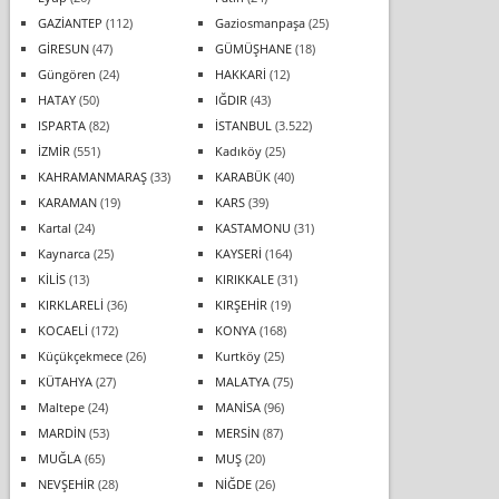
GAZİANTEP
(112)
Gaziosmanpaşa
(25)
GİRESUN
(47)
GÜMÜŞHANE
(18)
Güngören
(24)
HAKKARİ
(12)
HATAY
(50)
IĞDIR
(43)
ISPARTA
(82)
İSTANBUL
(3.522)
İZMİR
(551)
Kadıköy
(25)
KAHRAMANMARAŞ
(33)
KARABÜK
(40)
KARAMAN
(19)
KARS
(39)
Kartal
(24)
KASTAMONU
(31)
Kaynarca
(25)
KAYSERİ
(164)
KİLİS
(13)
KIRIKKALE
(31)
KIRKLARELİ
(36)
KIRŞEHİR
(19)
KOCAELİ
(172)
KONYA
(168)
Küçükçekmece
(26)
Kurtköy
(25)
KÜTAHYA
(27)
MALATYA
(75)
Maltepe
(24)
MANİSA
(96)
MARDİN
(53)
MERSİN
(87)
MUĞLA
(65)
MUŞ
(20)
NEVŞEHİR
(28)
NİĞDE
(26)