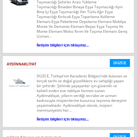
Taşımacılığı Şehirler Arası Yükleme
Taşımacılığı Binadan Binaya Eşya Taşımacılığı Aynı
Bina İçi Eşya Taşımacılığı Her Türlü Ağır Eşya
Taşımacılığı Kırılıcak Eşya Toparlama Kolileme
Elemanı Eşya Paketleme Depolama Elemanı Mobilya
Monte Ve Demonte Elemanı Beyaz Eşya Taşıma Ve
Monte Elemanı Moloz Kırım Ve Taşıma Elemanı Geniş
Uzman...
İletişim bilgileri için tıklayınız...
DÜZCE
AYDINNAKLIYAT
DÜZCE, Türkiye’nin Karadeniz Bölgesi’nde bulunan ve
birçok tarihi ve doğal güzelliklere ev sahipliği yapan
bir şehirdir. Şehirde yaşayanlar için güvenilir ve
kaliteli evden eve nakliyat hizmeti sunan
Aydinnakliyat, yılların verdiği tecrübe ve uzman
kadrosuyla müşterilerine kusursuz taşınma deneyimi
yaşatmaktadır. Aydinnakliyat olarak, müşteri
memnuniyetini her...
İletişim bilgileri için tıklayınız...