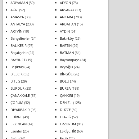
ADIYAMAN
(59)
AFYON
(73)
AĞRI
(52)
AKSARAY
(53)
AMASYA
(33)
ANKARA
(793)
ANTALYA
(233)
ARDAHAN
(15)
ARTVİN
(19)
AYDIN
(61)
Bahçelievler
(24)
Bakırköy
(25)
BALIKESİR
(97)
BARTIN
(29)
Başakşehir
(24)
BATMAN
(64)
BAYBURT
(15)
Bayrampaşa
(24)
Beşiktaş
(24)
Beyoğlu
(24)
BİLECİK
(35)
BİNGÖL
(26)
BİTLİS
(29)
BOLU
(74)
BURDUR
(25)
BURSA
(199)
ÇANAKKALE
(37)
ÇANKIRI
(19)
ÇORUM
(32)
DENİZLİ
(125)
DİYARBAKIR
(95)
DÜZCE
(39)
EDİRNE
(49)
ELAZIĞ
(52)
ERZİNCAN
(14)
ERZURUM
(91)
Esenler
(25)
ESKİŞEHİR
(60)
Eyüp
(26)
Fatih
(24)