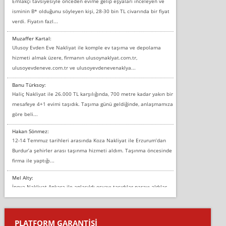
Emlakçı tavsiyesiyle önceden evime gelip eşyaları inceleyen ve
isminin B* olduğunu söyleyen kişi, 28-30 bin TL civarında bir fiyat
verdi. Fiyatın fazl...
Muzaffer Kartal:
Ulusoy Evden Eve Nakliyat ile komple ev taşıma ve depolama
hizmeti almak üzere, firmanın ulusoynaklyat.com.tr,
ulusoyevdeneve.com.tr ve ulusoyevdenevenaklya...
Banu Türksoy:
Haliç Nakliyat ile 26.000 TL karşılığında, 700 metre kadar yakın bir
mesafeye 4+1 evimi taşıdık. Taşıma günü geldiğinde, anlaşmamıza
göre beli...
Hakan Sönmez:
12-14 Temmuz tarihleri arasında Koza Nakliyat ile Erzurum’dan
Burdur’a şehirler arası taşınma hizmeti aldım. Taşınma öncesinde
firma ile yaptığı...
Mel Alty:
İnova Nakliyat Ankara ile anlaşıldı eşyayı taşıdılar parayı aldılar.
Salon duvarına bir baktım birisi boydan alüminyum renkli bantı
yapıştırm...
PLATFORM GARANTİSİ
Murat: