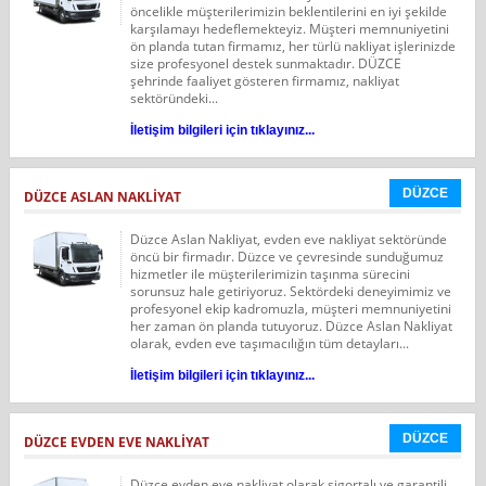
öncelikle müşterilerimizin beklentilerini en iyi şekilde
karşılamayı hedeflemekteyiz. Müşteri memnuniyetini
ön planda tutan firmamız, her türlü nakliyat işlerinizde
size profesyonel destek sunmaktadır. DÜZCE
şehrinde faaliyet gösteren firmamız, nakliyat
sektöründeki...
İletişim bilgileri için tıklayınız...
DÜZCE
DÜZCE ASLAN NAKLIYAT
Düzce Aslan Nakliyat, evden eve nakliyat sektöründe
öncü bir firmadır. Düzce ve çevresinde sunduğumuz
hizmetler ile müşterilerimizin taşınma sürecini
sorunsuz hale getiriyoruz. Sektördeki deneyimimiz ve
profesyonel ekip kadromuzla, müşteri memnuniyetini
her zaman ön planda tutuyoruz. Düzce Aslan Nakliyat
olarak, evden eve taşımacılığın tüm detayları...
İletişim bilgileri için tıklayınız...
DÜZCE
DÜZCE EVDEN EVE NAKLIYAT
Düzce evden eve nakliyat olarak sigortalı ve garantili