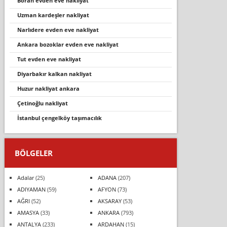
boran evden eve nakliyat
uzman kardeşler nakliyat
narlıdere evden eve nakliyat
ankara bozoklar evden eve nakli̇yat
tut evden eve nakli̇yat
di̇yarbakir kalkan nakli̇yat
huzur nakliyat ankara
çetinoğlu nakliyat
i̇stanbul çengelköy taşımacılık
BÖLGELER
Adalar
(25)
ADANA
(207)
ADIYAMAN
(59)
AFYON
(73)
AĞRI
(52)
AKSARAY
(53)
AMASYA
(33)
ANKARA
(793)
ANTALYA
(233)
ARDAHAN
(15)