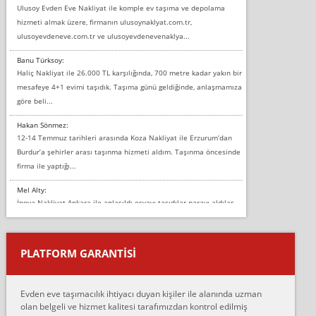
Ulusoy Evden Eve Nakliyat ile komple ev taşıma ve depolama
hizmeti almak üzere, firmanın ulusoynaklyat.com.tr,
ulusoyevdeneve.com.tr ve ulusoyevdenevenaklya...
Banu Türksoy:
Haliç Nakliyat ile 26.000 TL karşılığında, 700 metre kadar yakın bir
mesafeye 4+1 evimi taşıdık. Taşıma günü geldiğinde, anlaşmamıza
göre beli...
Hakan Sönmez:
12-14 Temmuz tarihleri arasında Koza Nakliyat ile Erzurum’dan
Burdur’a şehirler arası taşınma hizmeti aldım. Taşınma öncesinde
firma ile yaptığı...
Mel Alty:
İnova Nakliyat Ankara ile anlaşıldı eşyayı taşıdılar parayı aldılar.
Salon duvarına bir baktım birisi boydan alüminyum renkli bantı
yapıştırm...
PLATFORM GARANTİSİ
Murat:
Merhaba, bu firmayı bir arkadaş tavsiyesi üzerine tercih ettim,
hiçbir sıkıntı yaşanmayacağını ve kendilerinin çok titiz
Evden eve taşımacılık ihtiyacı duyan kişiler ile alanında uzman
çalıştıklarını, müş...
olan belgeli ve hizmet kalitesi tarafımızdan kontrol edilmiş