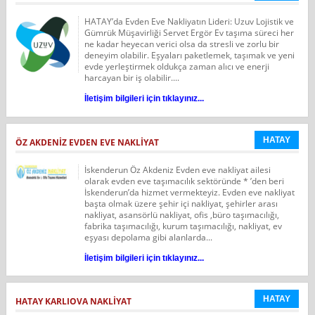
HATAY’da Evden Eve Nakliyatın Lideri: Uzuv Lojistik ve
Gümrük Müşavirliği Servet Ergör Ev taşıma süreci her
ne kadar heyecan verici olsa da stresli ve zorlu bir
deneyim olabilir. Eşyaları paketlemek, taşımak ve yeni
evde yerleştirmek oldukça zaman alıcı ve enerji
harcayan bir iş olabilir....
İletişim bilgileri için tıklayınız...
HATAY
ÖZ AKDENİZ EVDEN EVE NAKLİYAT
İskenderun Öz Akdeniz Evden eve nakliyat ailesi
olarak evden eve taşımacılık sektöründe * ’den beri
İskenderun’da hizmet vermekteyiz. Evden eve nakliyat
başta olmak üzere şehir içi nakliyat, şehirler arası
nakliyat, asansörlü nakliyat, ofis ,büro taşımacılığı,
fabrika taşımacılığı, kurum taşımacılığı, nakliyat, ev
eşyası depolama gibi alanlarda...
İletişim bilgileri için tıklayınız...
HATAY
HATAY KARLIOVA NAKLIYAT