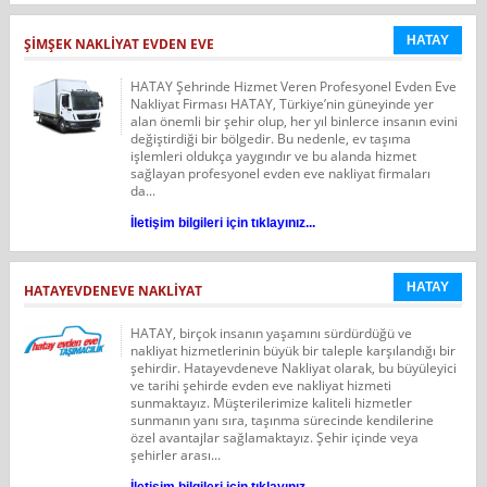
HATAY
ŞIMŞEK NAKLIYAT EVDEN EVE
HATAY Şehrinde Hizmet Veren Profesyonel Evden Eve
Nakliyat Firması HATAY, Türkiye’nin güneyinde yer
alan önemli bir şehir olup, her yıl binlerce insanın evini
değiştirdiği bir bölgedir. Bu nedenle, ev taşıma
işlemleri oldukça yaygındır ve bu alanda hizmet
sağlayan profesyonel evden eve nakliyat firmaları
da...
İletişim bilgileri için tıklayınız...
HATAY
HATAYEVDENEVE NAKLIYAT
HATAY, birçok insanın yaşamını sürdürdüğü ve
nakliyat hizmetlerinin büyük bir taleple karşılandığı bir
şehirdir. Hatayevdeneve Nakliyat olarak, bu büyüleyici
ve tarihi şehirde evden eve nakliyat hizmeti
sunmaktayız. Müşterilerimize kaliteli hizmetler
sunmanın yanı sıra, taşınma sürecinde kendilerine
özel avantajlar sağlamaktayız. Şehir içinde veya
şehirler arası...
İletişim bilgileri için tıklayınız...