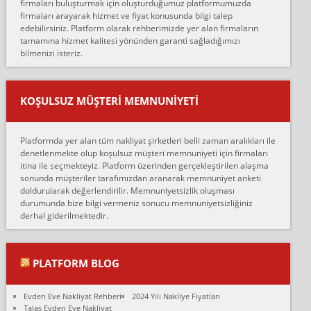
firmaları buluşturmak için oluşturduğumuz platformumuzda
Ahmet:
firmaları arayarak hizmet ve fiyat konusunda bilgi talep
Lüleburgaz güngünes evden eve naklyat eşyalarımı taşımak için
edebilirsiniz. Platform olarak rehberimizde yer alan firmaların
anlaştık sabah eve geldiklerinde de eşyalarımı düzgün şekilde
tamamına hizmet kalitesi yönünden garanti sağladığımızı
sarcaz demelerine r...
bilmenizi isteriz.
mehmet güldü:
Ankara ALİCANLAR NAKLİYAT Tutarsız ve ticari ahlak problemleri
var verdikleri fiyat teklifini arttırdılar. Sonrasında taşıma gününde
KOŞULSUZ MÜŞTERI MEMNUNIYETI
oldukça tutarsı...
Erol:
Platformda yer alan tüm nakliyat şirketleri belli zaman aralıkları ile
Ankara Alicanlar naklyat tel 5465524025. 2600 TL'ye ankaradan
denetlenmekte olup koşulsuz müşteri memnuniyeti için firmaları
Konya ya Alicanlar naklyat la anlaştık bu şahıs evin taşınacağı gün
itina ile seçmekteyiz. Platform üzerinden gerçekleştirilen alaşma
fiyatın mazoto gele...
sonunda müşteriler tarafımızdan aranarak memnuniyet anketi
doldurularak değerlendirilir. Memnuniyetsizlik oluşması
Fatih kokmese:
durumunda bize bilgi vermeniz sonucu memnuniyetsizliğiniz
Diyarbakır dan eşyamı getirtmek için anlaştım sözleşme yaptım.
derhal giderilmektedir.
Son anda fiyat artırdılar.. mecburiyetten tasittim.. bu kişiler ağrılı
Ankara merk...
Ali:
PLATFORM BLOG
İzmir de evim naklyat diye bir firmaya ev taşıttık, çok pişman
olduk. Asansörlü dediler sonra uraya asansör kurulmaz dediler
Evden Eve Nakliyat Rehberi
2024 Yılı Nakliye Fiyatları
fark istediler. ortada asa...
Talas Evden Eve Nakliyat