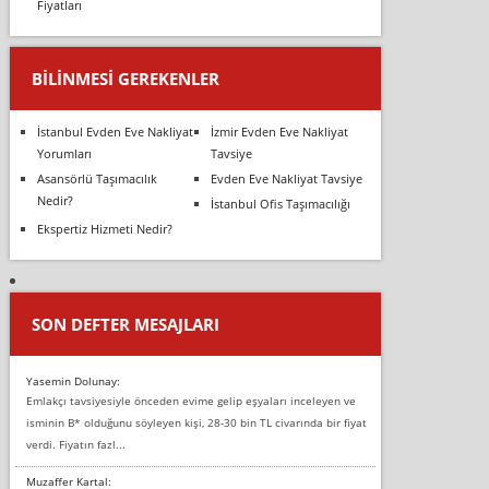
Fiyatları
BILINMESI GEREKENLER
İstanbul Evden Eve Nakliyat
İzmir Evden Eve Nakliyat
Yorumları
Tavsiye
Asansörlü Taşımacılık
Evden Eve Nakliyat Tavsiye
Nedir?
İstanbul Ofis Taşımacılığı
Ekspertiz Hizmeti Nedir?
SON DEFTER MESAJLARI
Yasemin Dolunay:
Emlakçı tavsiyesiyle önceden evime gelip eşyaları inceleyen ve
isminin B* olduğunu söyleyen kişi, 28-30 bin TL civarında bir fiyat
verdi. Fiyatın fazl...
Muzaffer Kartal: