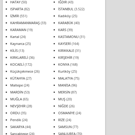
HATAY
(50)
IĞDIR
(43)
ISPARTA
(82)
İSTANBUL
(3.522)
İZMİR
(551)
Kadıköy
(25)
KAHRAMANMARAŞ
(33)
KARABÜK
(40)
KARAMAN
(19)
KARS
(39)
Kartal
(24)
KASTAMONU
(31)
Kaynarca
(25)
KAYSERİ
(164)
KİLİS
(13)
KIRIKKALE
(31)
KIRKLARELİ
(36)
KIRŞEHİR
(19)
KOCAELİ
(172)
KONYA
(168)
Küçükçekmece
(26)
Kurtköy
(25)
KÜTAHYA
(27)
MALATYA
(75)
Maltepe
(24)
MANİSA
(96)
MARDİN
(53)
MERSİN
(87)
MUĞLA
(65)
MUŞ
(20)
NEVŞEHİR
(28)
NİĞDE
(26)
ORDU
(35)
OSMANİYE
(24)
Pendik
(24)
RİZE
(24)
SAKARYA
(44)
SAMSUN
(77)
Sancaktepe
(24)
ŞANLIURFA
(70)