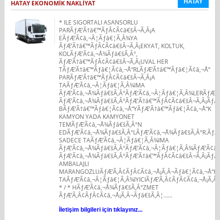
HATAY
HATAY EKONOMIK NAKLIYAT
* ILE SIGORTALI ASANSORLU
PARÃƒÆ’Ã†â€™ÃƒÂ¢Ã¢â€šÂ¬Ã‚Â¡A
EÃƒÆ’Ã¢â‚¬Â¦Ãƒâ€¦Ã‚Â¾YA
ÃƒÆ’Ã†â€™ÃƒÂ¢Ã¢â€šÂ¬Ã‚Â¡EKYAT, KOLTUK,
KOLÃƒÆ’Ã¢â‚¬Å¾Ãƒâ€šÃ‚Â°,
ÃƒÆ’Ã†â€™ÃƒÂ¢Ã¢â€šÂ¬Ã‚Â¡UVAL HER
TÃƒÆ’Ã†â€™Ãƒâ€¦Ã¢â‚¬Å“RLÃƒÆ’Ã†â€™Ãƒâ€¦Ã¢â‚¬Å“
PARÃƒÆ’Ã†â€™ÃƒÂ¢Ã¢â€šÂ¬Ã‚Â¡A
TAÃƒÆ’Ã¢â‚¬Â¦Ãƒâ€¦Ã‚Â¾IMA
ÃƒÆ’Ã¢â‚¬Å¾Ãƒâ€šÃ‚Â°ÃƒÆ’Ã¢â‚¬Â¦Ãƒâ€¦Ã‚Â¾LERÃƒÆ’Ã
ÃƒÆ’Ã¢â‚¬Å¾Ãƒâ€šÃ‚Â°ÃƒÆ’Ã†â€™ÃƒÂ¢Ã¢â€šÂ¬Ã‚Â¡ÃƒÆ
BÃƒÆ’Ã†â€™Ãƒâ€¦Ã¢â‚¬Å“YÃƒÆ’Ã†â€™Ãƒâ€¦Ã¢â‚¬Å“K
KAMYON YADA KAMYONET
TEMÃƒÆ’Ã¢â‚¬Å¾Ãƒâ€šÃ‚Â°N
EDÃƒÆ’Ã¢â‚¬Å¾Ãƒâ€šÃ‚Â°LÃƒÆ’Ã¢â‚¬Å¾Ãƒâ€šÃ‚Â°R.ÃƒÆ
SADECE TAÃƒÆ’Ã¢â‚¬Â¦Ãƒâ€¦Ã‚Â¾IMA
ÃƒÆ’Ã¢â‚¬Å¾Ãƒâ€šÃ‚Â°ÃƒÆ’Ã¢â‚¬Â¦Ãƒâ€¦Ã‚Â¾ÃƒÆ’Ã¢â‚
ÃƒÆ’Ã¢â‚¬Å¾Ãƒâ€šÃ‚Â°ÃƒÆ’Ã†â€™ÃƒÂ¢Ã¢â€šÂ¬Ã‚Â¡ÃƒÆ
AMBALAJLI
MARANGOZLUÃƒÆ’Ã‚Â¢ÃƒÂ¢Ã¢â‚¬Å¡Ã‚Â¬Ãƒâ€¦Ã¢â‚¬Å“
TAÃƒÆ’Ã¢â‚¬Â¦Ãƒâ€¦Ã‚Â¾IYICIÃƒÆ’Ã‚Â¢ÃƒÂ¢Ã¢â‚¬Å¡Ã‚Â¬
* / * HÃƒÆ’Ã¢â‚¬Å¾Ãƒâ€šÃ‚Â°ZMET
ÃƒÆ’Ã‚Â¢ÃƒÂ¢Ã¢â‚¬Å¡Ã‚Â¬Ãƒâ€šÃ‚Â¦…...
İletişim bilgileri için tıklayınız...