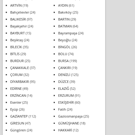
ARTVİN
(19)
AYDIN
(61)
Bahçelievler
(24)
Bakırköy
(25)
BALIKESİR
(97)
BARTIN
(29)
Başakşehir
(24)
BATMAN
(64)
BAYBURT
(15)
Bayrampaşa
(24)
Beşiktaş
(24)
Beyoğlu
(24)
BİLECİK
(35)
BİNGÖL
(26)
BİTLİS
(29)
BOLU
(74)
BURDUR
(25)
BURSA
(199)
ÇANAKKALE
(37)
ÇANKIRI
(19)
ÇORUM
(32)
DENİZLİ
(125)
DİYARBAKIR
(95)
DÜZCE
(39)
EDİRNE
(49)
ELAZIĞ
(52)
ERZİNCAN
(14)
ERZURUM
(91)
Esenler
(25)
ESKİŞEHİR
(60)
Eyüp
(26)
Fatih
(24)
GAZİANTEP
(112)
Gaziosmanpaşa
(25)
GİRESUN
(47)
GÜMÜŞHANE
(18)
Güngören
(24)
HAKKARİ
(12)