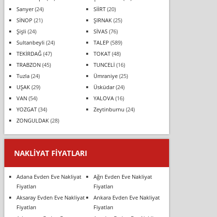
Sarıyer
(24)
SİİRT
(20)
SİNOP
(21)
ŞIRNAK
(25)
Şişli
(24)
SİVAS
(76)
Sultanbeyli
(24)
TALEP
(589)
TEKİRDAĞ
(47)
TOKAT
(48)
TRABZON
(45)
TUNCELİ
(16)
Tuzla
(24)
Ümraniye
(25)
UŞAK
(29)
Üsküdar
(24)
VAN
(54)
YALOVA
(16)
YOZGAT
(34)
Zeytinburnu
(24)
ZONGULDAK
(28)
NAKLIYAT FIYATLARI
Adana Evden Eve Nakliyat
Ağrı Evden Eve Nakliyat
Fiyatları
Fiyatları
Aksaray Evden Eve Nakliyat
Ankara Evden Eve Nakliyat
Fiyatları
Fiyatları