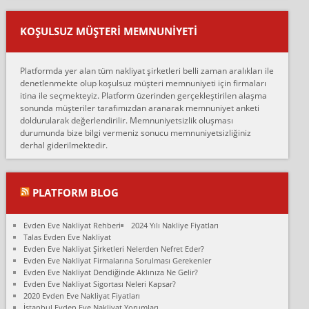
Ankara ALİCANLAR NAKLİYAT Tutarsız ve ticari ahlak problemleri
var verdikleri fiyat teklifini arttırdılar. Sonrasında taşıma gününde
KOŞULSUZ MÜŞTERI MEMNUNIYETI
oldukça tutarsı...
Erol:
Platformda yer alan tüm nakliyat şirketleri belli zaman aralıkları ile
Ankara Alicanlar naklyat tel 5465524025. 2600 TL'ye ankaradan
denetlenmekte olup koşulsuz müşteri memnuniyeti için firmaları
Konya ya Alicanlar naklyat la anlaştık bu şahıs evin taşınacağı gün
itina ile seçmekteyiz. Platform üzerinden gerçekleştirilen alaşma
fiyatın mazoto gele...
sonunda müşteriler tarafımızdan aranarak memnuniyet anketi
doldurularak değerlendirilir. Memnuniyetsizlik oluşması
Fatih kokmese:
durumunda bize bilgi vermeniz sonucu memnuniyetsizliğiniz
Diyarbakır dan eşyamı getirtmek için anlaştım sözleşme yaptım.
derhal giderilmektedir.
Son anda fiyat artırdılar.. mecburiyetten tasittim.. bu kişiler ağrılı
Ankara merk...
Ali:
PLATFORM BLOG
İzmir de evim naklyat diye bir firmaya ev taşıttık, çok pişman
olduk. Asansörlü dediler sonra uraya asansör kurulmaz dediler
Evden Eve Nakliyat Rehberi
2024 Yılı Nakliye Fiyatları
fark istediler. ortada asa...
Talas Evden Eve Nakliyat
Evden Eve Nakliyat Şirketleri Nelerden Nefret Eder?
Nimet:
Evden Eve Nakliyat Firmalarına Sorulması Gerekenler
Ben 2021 Ağustos ilk haftası Evimi taşıdım yani İstanbul'un bir
Evden Eve Nakliyat Dendiğinde Aklınıza Ne Gelir?
Mahallesi'nden bir başka Mahallesi'ne yani Ümraniye bölgesinde
Evden Eve Nakliyat Sigortası Neleri Kapsar?
oturuyorum önceleri ara...
2020 Evden Eve Nakliyat Fiyatları
İstanbul Evden Eve Nakliyat Yorumları