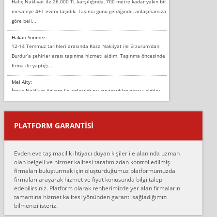
Haliç Nakliyat ile 26.000 TL karşılığında, 700 metre kadar yakın bir
mesafeye 4+1 evimi taşıdık. Taşıma günü geldiğinde, anlaşmamıza
göre beli...
Hakan Sönmez:
12-14 Temmuz tarihleri arasında Koza Nakliyat ile Erzurum’dan
Burdur’a şehirler arası taşınma hizmeti aldım. Taşınma öncesinde
firma ile yaptığı...
Mel Alty:
İnova Nakliyat Ankara ile anlaşıldı eşyayı taşıdılar parayı aldılar.
Salon duvarına bir baktım birisi boydan alüminyum renkli bantı
yapıştırm...
PLATFORM GARANTİSİ
Murat:
Merhaba, bu firmayı bir arkadaş tavsiyesi üzerine tercih ettim,
hiçbir sıkıntı yaşanmayacağını ve kendilerinin çok titiz
Evden eve taşımacılık ihtiyacı duyan kişiler ile alanında uzman
çalıştıklarını, müş...
olan belgeli ve hizmet kalitesi tarafımızdan kontrol edilmiş
firmaları buluşturmak için oluşturduğumuz platformumuzda
Ahmet:
firmaları arayarak hizmet ve fiyat konusunda bilgi talep
Lüleburgaz güngünes evden eve naklyat eşyalarımı taşımak için
edebilirsiniz. Platform olarak rehberimizde yer alan firmaların
anlaştık sabah eve geldiklerinde de eşyalarımı düzgün şekilde
tamamına hizmet kalitesi yönünden garanti sağladığımızı
sarcaz demelerine r...
bilmenizi isteriz.
mehmet güldü: