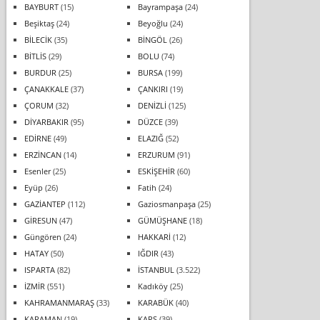
BAYBURT
(15)
Bayrampaşa
(24)
Beşiktaş
(24)
Beyoğlu
(24)
BİLECİK
(35)
BİNGÖL
(26)
BİTLİS
(29)
BOLU
(74)
BURDUR
(25)
BURSA
(199)
ÇANAKKALE
(37)
ÇANKIRI
(19)
ÇORUM
(32)
DENİZLİ
(125)
DİYARBAKIR
(95)
DÜZCE
(39)
EDİRNE
(49)
ELAZIĞ
(52)
ERZİNCAN
(14)
ERZURUM
(91)
Esenler
(25)
ESKİŞEHİR
(60)
Eyüp
(26)
Fatih
(24)
GAZİANTEP
(112)
Gaziosmanpaşa
(25)
GİRESUN
(47)
GÜMÜŞHANE
(18)
Güngören
(24)
HAKKARİ
(12)
HATAY
(50)
IĞDIR
(43)
ISPARTA
(82)
İSTANBUL
(3.522)
İZMİR
(551)
Kadıköy
(25)
KAHRAMANMARAŞ
(33)
KARABÜK
(40)
KARAMAN
(19)
KARS
(39)