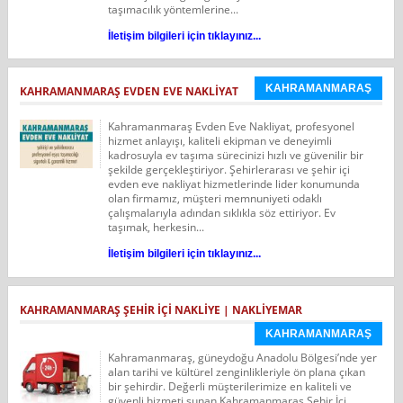
taşımacılık yöntemlerine...
İletişim bilgileri için tıklayınız...
KAHRAMANMARAŞ
KAHRAMANMARAŞ EVDEN EVE NAKLIYAT
Kahramanmaraş Evden Eve Nakliyat, profesyonel
hizmet anlayışı, kaliteli ekipman ve deneyimli
kadrosuyla ev taşıma sürecinizi hızlı ve güvenilir bir
şekilde gerçekleştiriyor. Şehirlerarası ve şehir içi
evden eve nakliyat hizmetlerinde lider konumunda
olan firmamız, müşteri memnuniyeti odaklı
çalışmalarıyla adından sıklıkla söz ettiriyor. Ev
taşımak, herkesin...
İletişim bilgileri için tıklayınız...
KAHRAMANMARAŞ ŞEHIR IÇI NAKLIYE | NAKLIYEMAR
KAHRAMANMARAŞ
Kahramanmaraş, güneydoğu Anadolu Bölgesi’nde yer
alan tarihi ve kültürel zenginlikleriyle ön plana çıkan
bir şehirdir. Değerli müşterilerimize en kaliteli ve
güvenli hizmeti sunan Kahramanmaraş Şehir İçi