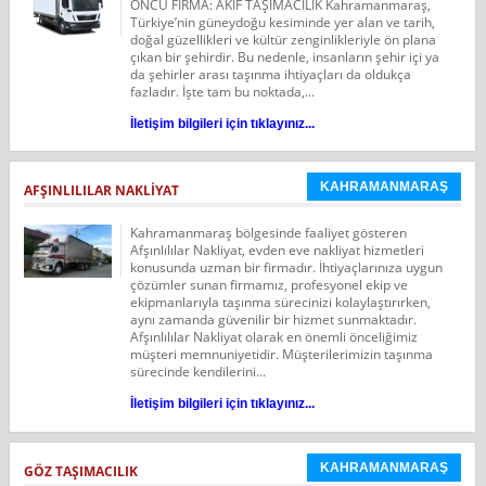
ÖNCÜ FİRMA: AKİF TAŞIMACILIK Kahramanmaraş,
Türkiye’nin güneydoğu kesiminde yer alan ve tarih,
doğal güzellikleri ve kültür zenginlikleriyle ön plana
çıkan bir şehirdir. Bu nedenle, insanların şehir içi ya
da şehirler arası taşınma ihtiyaçları da oldukça
fazladır. İşte tam bu noktada,...
İletişim bilgileri için tıklayınız...
KAHRAMANMARAŞ
AFŞINLILILAR NAKLIYAT
Kahramanmaraş bölgesinde faaliyet gösteren
Afşınlılılar Nakliyat, evden eve nakliyat hizmetleri
konusunda uzman bir firmadır. İhtiyaçlarınıza uygun
çözümler sunan firmamız, profesyonel ekip ve
ekipmanlarıyla taşınma sürecinizi kolaylaştırırken,
aynı zamanda güvenilir bir hizmet sunmaktadır.
Afşınlılılar Nakliyat olarak en önemli önceliğimiz
müşteri memnuniyetidir. Müşterilerimizin taşınma
sürecinde kendilerini...
İletişim bilgileri için tıklayınız...
KAHRAMANMARAŞ
GÖZ TAŞIMACILIK