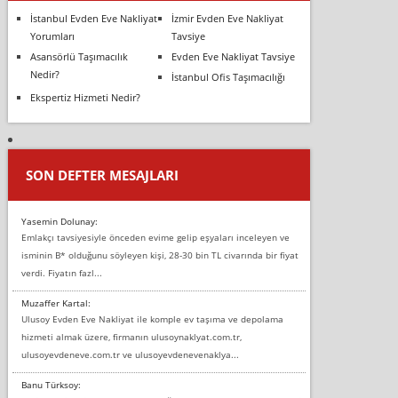
İstanbul Evden Eve Nakliyat
İzmir Evden Eve Nakliyat
Yorumları
Tavsiye
Asansörlü Taşımacılık
Evden Eve Nakliyat Tavsiye
Nedir?
İstanbul Ofis Taşımacılığı
Ekspertiz Hizmeti Nedir?
SON DEFTER MESAJLARI
Yasemin Dolunay:
Emlakçı tavsiyesiyle önceden evime gelip eşyaları inceleyen ve
isminin B* olduğunu söyleyen kişi, 28-30 bin TL civarında bir fiyat
verdi. Fiyatın fazl...
Muzaffer Kartal:
Ulusoy Evden Eve Nakliyat ile komple ev taşıma ve depolama
hizmeti almak üzere, firmanın ulusoynaklyat.com.tr,
ulusoyevdeneve.com.tr ve ulusoyevdenevenaklya...
Banu Türksoy: