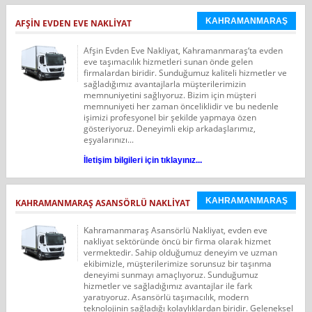
KAHRAMANMARAŞ
AFŞIN EVDEN EVE NAKLIYAT
Afşin Evden Eve Nakliyat, Kahramanmaraş‘ta evden
eve taşımacılık hizmetleri sunan önde gelen
firmalardan biridir. Sunduğumuz kaliteli hizmetler ve
sağladığımız avantajlarla müşterilerimizin
memnuniyetini sağlıyoruz. Bizim için müşteri
memnuniyeti her zaman önceliklidir ve bu nedenle
işimizi profesyonel bir şekilde yapmaya özen
gösteriyoruz. Deneyimli ekip arkadaşlarımız,
eşyalarınızı...
İletişim bilgileri için tıklayınız...
KAHRAMANMARAŞ
KAHRAMANMARAŞ ASANSÖRLÜ NAKLIYAT
Kahramanmaraş Asansörlü Nakliyat, evden eve
nakliyat sektöründe öncü bir firma olarak hizmet
vermektedir. Sahip olduğumuz deneyim ve uzman
ekibimizle, müşterilerimize sorunsuz bir taşınma
deneyimi sunmayı amaçlıyoruz. Sunduğumuz
hizmetler ve sağladığımız avantajlar ile fark
yaratıyoruz. Asansörlü taşımacılık, modern
teknolojinin sağladığı kolaylıklardan biridir. Geleneksel