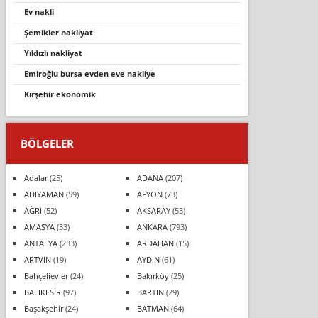
ev nakli
şemikler nakliyat
yıldızlı nakliyat
emiroğlu bursa evden eve nakliye
kırşehir ekonomik
BÖLGELER
Adalar
(25)
ADANA
(207)
ADIYAMAN
(59)
AFYON
(73)
AĞRI
(52)
AKSARAY
(53)
AMASYA
(33)
ANKARA
(793)
ANTALYA
(233)
ARDAHAN
(15)
ARTVİN
(19)
AYDIN
(61)
Bahçelievler
(24)
Bakırköy
(25)
BALIKESİR
(97)
BARTIN
(29)
Başakşehir
(24)
BATMAN
(64)