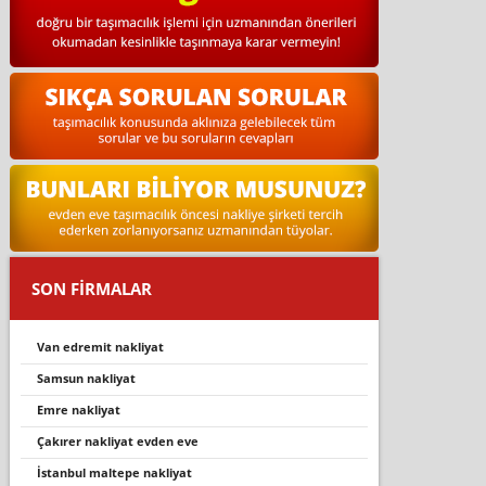
SON FİRMALAR
van edremi̇t nakli̇yat
samsun nakliyat
emre nakliyat
çakırer nakliyat evden eve
i̇stanbul maltepe nakliyat