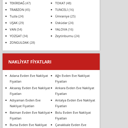
TEKİRDAĞ
(47)
TOKAT
(48)
TRABZON
(45)
TUNCELİ
(16)
Tuzla
(24)
Ümraniye
(25)
UŞAK
(29)
Üsküdar
(24)
VAN
(54)
YALOVA
(16)
YOZGAT
(34)
Zeytinburnu
(24)
ZONGULDAK
(28)
NAKLIYAT FIYATLARI
Adana Evden Eve Nakliyat
Ağrı Evden Eve Nakliyat
Fiyatları
Fiyatları
Aksaray Evden Eve Nakliyat
Ankara Evden Eve Nakliyat
Fiyatları
Fiyatları
Adıyaman Evden Eve
Antalya Evden Eve Nakliyat
Nakliyat Fiyatları
Fiyatları
Batman Evden Eve Nakliyat
Bolu Evden Eve Nakliyat
Fiyatları
Fiyatları
Bursa Evden Eve Nakliyat
Çanakkale Evden Eve