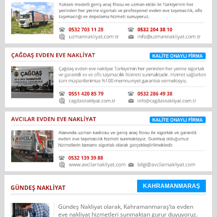
KAHRAMANMARAŞ
GÜNDEŞ NAKLIYAT
Gündeş Nakliyat olarak, Kahramanmaraş‘ta evden
eve nakliyat hizmetleri sunmaktan gurur duyuyoruz.