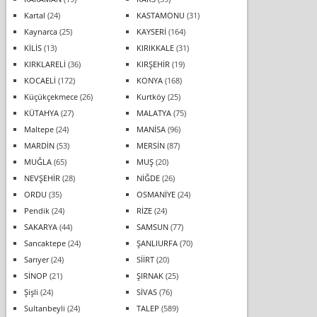
Kartal
(24)
KASTAMONU
(31)
Kaynarca
(25)
KAYSERİ
(164)
KİLİS
(13)
KIRIKKALE
(31)
KIRKLARELİ
(36)
KIRŞEHİR
(19)
KOCAELİ
(172)
KONYA
(168)
Küçükçekmece
(26)
Kurtköy
(25)
KÜTAHYA
(27)
MALATYA
(75)
Maltepe
(24)
MANİSA
(96)
MARDİN
(53)
MERSİN
(87)
MUĞLA
(65)
MUŞ
(20)
NEVŞEHİR
(28)
NİĞDE
(26)
ORDU
(35)
OSMANİYE
(24)
Pendik
(24)
RİZE
(24)
SAKARYA
(44)
SAMSUN
(77)
Sancaktepe
(24)
ŞANLIURFA
(70)
Sarıyer
(24)
SİİRT
(20)
SİNOP
(21)
ŞIRNAK
(25)
Şişli
(24)
SİVAS
(76)
Sultanbeyli
(24)
TALEP
(589)