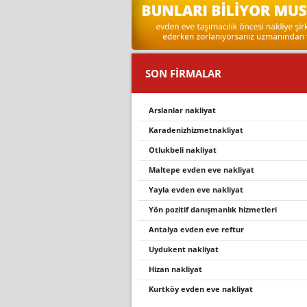
SON FİRMALAR
arslanlar nakliyat
karadenizhizmetnakliyat
otlukbeli̇ nakli̇yat
maltepe evden eve nakli̇yat
yayla evden eve nakliyat
yön pozitif danışmanlık hizmetleri
antalya evden eve reftur
uydukent nakliyat
hizan nakliyat
kurtköy evden eve nakli̇yat