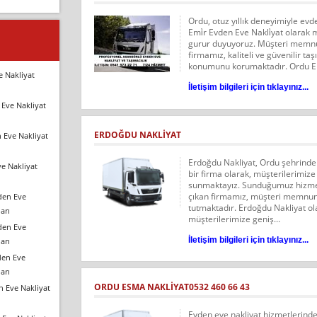
Ordu, otuz yıllık deneyimiyle ev
Emi̇r Evden Eve Nakli̇yat olarak
gurur duyuyoruz. Müşteri memnu
firmamız, kaliteli ve güvenilir ta
konumunu korumaktadır. Ordu Emi
e Nakliyat
İletişim bilgileri için tıklayınız...
Eve Nakliyat
ERDOĞDU NAKLİYAT
 Eve Nakliyat
Erdoğdu Nakliyat, Ordu şehrinde 
e Nakliyat
bir firma olarak, müşterilerimize 
sunmaktayız. Sunduğumuz hizmetl
çıkan firmamız, müşteri memnun
den Eve
tutmaktadır. Erdoğdu Nakliyat ol
arı
müşterilerimize geniş...
den Eve
İletişim bilgileri için tıklayınız...
arı
den Eve
arı
ORDU ESMA NAKLİYAT0532 460 66 43
n Eve Nakliyat
Evden eve nakliyat hizmetlerinde,