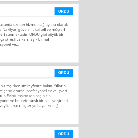
ORDU
usunda uzman hizmet sağlayıcısı olarak
Nakliyat, güvenilir, kaliteli ve müşteri
tleri sunmaktadır. ORDU gibi büyük bir
ça stresli ve karmaşık bir hal
syonel ve...
ORDU
z taşırken siz keyfinize bakın. Yılların
 ve şehirlerarası profesyonel ev ve işyeri
ur. Eviniz taşınırken başınızın
onel ve bol referanslı bir nakliye şirketi
 yüzlerce müşteriye hayal kırıklığı...
ORDU