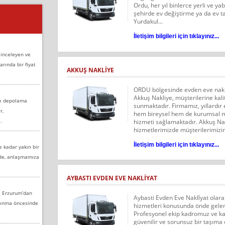
Ordu, her yıl binlerce yerli ve ya
şehirde ev değiştirme ya da ev ta
Yurdakul...
İletişim bilgileri için tıklayınız...
 inceleyen ve
arında bir fiyat
AKKUŞ NAKLİYE
ORDU bölgesinde evden eve nakl
Akkuş Nakliye, müşterilerine kali
ve depolama
sunmaktadır. Firmamız, yıllardır
r,
hem bireysel hem de kurumsal müş
.
hizmeti sağlamaktadır. Akkuş Nak
hizmetlerimizde müşterilerimizin
İletişim bilgileri için tıklayınız...
e kadar yakın bir
nde, anlaşmamıza
AYBASTI EVDEN EVE NAKLİYAT
e Erzurum’dan
Aybasti Evden Eve Nakli̇yat olar
aşınma öncesinde
hizmetleri konusunda önde gelen 
Profesyonel ekip kadromuz ve kal
güvenilir ve sorunsuz bir taşım