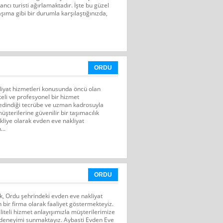
bancı turisti ağırlamaktadır. İşte bu güzel
şıma gibi bir durumla karşılaştığınızda,
ORDU
iyat hizmetleri konusunda öncü olan
teli ve profesyonel bir hizmet
 edindiği tecrübe ve uzman kadrosuyla
terilerine güvenilir bir taşımacılık
liye olarak evden eve nakliyat
...
ORDU
ak, Ordu şehrindeki evden eve nakliyat
bir firma olarak faaliyet göstermekteyiz.
iteli hizmet anlayışımızla müşterilerimize
a deneyimi sunmaktayız. Aybasti Evden Eve