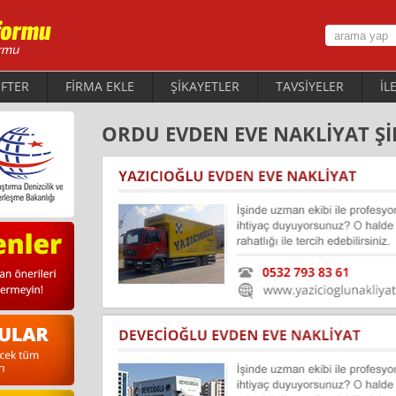
FTER
FİRMA EKLE
ŞİKAYETLER
TAVSİYELER
İL
ORDU EVDEN EVE NAKLİYAT Şİ