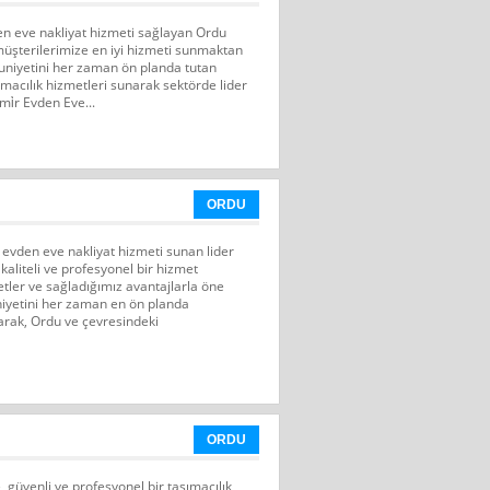
den eve nakliyat hizmeti sağlayan Ordu
 müşterilerimize en iyi hizmeti sunmaktan
niyetini her zaman ön planda tutan
şımacılık hizmetleri sunarak sektörde lider
̇r Evden Eve...
ORDU
evden eve nakliyat hizmeti sunan lider
kaliteli ve profesyonel bir hizmet
er ve sağladığımız avantajlarla öne
iyetini her zaman en ön planda
arak, Ordu ve çevresindeki
ORDU
 güvenli ve profesyonel bir taşımacılık