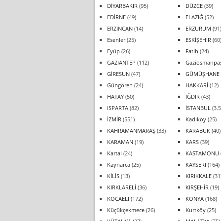
DİYARBAKIR
(95)
DÜZCE
(39)
EDİRNE
(49)
ELAZIĞ
(52)
ERZİNCAN
(14)
ERZURUM
(91
Esenler
(25)
ESKİŞEHİR
(60
Eyüp
(26)
Fatih
(24)
GAZİANTEP
(112)
Gaziosmanpa
GİRESUN
(47)
GÜMÜŞHANE
Güngören
(24)
HAKKARİ
(12)
HATAY
(50)
IĞDIR
(43)
ISPARTA
(82)
İSTANBUL
(3.5
İZMİR
(551)
Kadıköy
(25)
KAHRAMANMARAŞ
(33)
KARABÜK
(40)
KARAMAN
(19)
KARS
(39)
Kartal
(24)
KASTAMONU
Kaynarca
(25)
KAYSERİ
(164)
KİLİS
(13)
KIRIKKALE
(31
KIRKLARELİ
(36)
KIRŞEHİR
(19)
KOCAELİ
(172)
KONYA
(168)
Küçükçekmece
(26)
Kurtköy
(25)