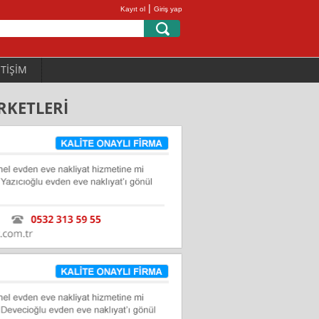
|
Kayıt ol
Giriş yap
ETİŞİM
RKETLERİ