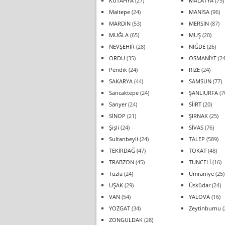
KÜTAHYA
(27)
MALATYA
(75)
Maltepe
(24)
MANİSA
(96)
MARDİN
(53)
MERSİN
(87)
MUĞLA
(65)
MUŞ
(20)
NEVŞEHİR
(28)
NİĞDE
(26)
ORDU
(35)
OSMANİYE
(24
Pendik
(24)
RİZE
(24)
SAKARYA
(44)
SAMSUN
(77)
Sancaktepe
(24)
ŞANLIURFA
(7
Sarıyer
(24)
SİİRT
(20)
SİNOP
(21)
ŞIRNAK
(25)
Şişli
(24)
SİVAS
(76)
Sultanbeyli
(24)
TALEP
(589)
TEKİRDAĞ
(47)
TOKAT
(48)
TRABZON
(45)
TUNCELİ
(16)
Tuzla
(24)
Ümraniye
(25)
UŞAK
(29)
Üsküdar
(24)
VAN
(54)
YALOVA
(16)
YOZGAT
(34)
Zeytinburnu
(
ZONGULDAK
(28)