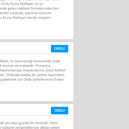
 Ordu Esma Nakliyat, en iyi
önde gelen nakliyat firmalarından biri
zümler sunarak, taşınma sürecini
du Esma Nakliyat olarak, müşteri
ORDU
liyat, ev taşımacılığı konusunda önde
rak hizmet vermektedir. Firmamız,
kipmanlarıyla müşterilerine üstün kaliteli
r. Ordu’dan başka bir şehire taşınırken,
taşıyabilmek için Ordu Şehirlerarası Evden
ORDU
e yer alan güzide bir ilimizdir. Hem
e kültürel zenginlikleriyle dikkat çeken