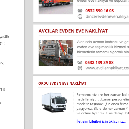
)
)
şa
(25)
(18)
22)
ORDU EVDEN EVE NAKLIYAT
(31)
Firmamız sizlere her zaman kalit
hedeflemiştir. Uzman personelimi
)
modern taşımacılığın öncü firma
yaşıyoruz. Bizlerde her zaman * /
ve online fiyat teklifi ve detaylı bil
İletişim bilgileri için tıklayınız...