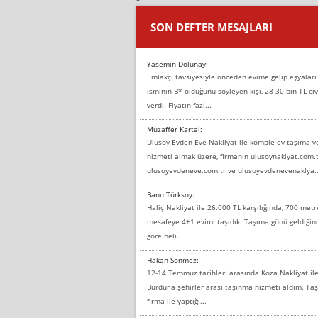
SON DEFTER MESAJLARI
Yasemin Dolunay:
Emlakçı tavsiyesiyle önceden evime gelip eşyaları
isminin B* olduğunu söyleyen kişi, 28-30 bin TL civ
verdi. Fiyatın fazl...
Muzaffer Kartal:
Ulusoy Evden Eve Nakliyat ile komple ev taşıma 
hizmeti almak üzere, firmanın ulusoynaklyat.com.t
ulusoyevdeneve.com.tr ve ulusoyevdenevenaklya..
Banu Türksoy:
Haliç Nakliyat ile 26.000 TL karşılığında, 700 metr
mesafeye 4+1 evimi taşıdık. Taşıma günü geldiği
göre beli...
Hakan Sönmez:
12-14 Temmuz tarihleri arasında Koza Nakliyat il
Burdur’a şehirler arası taşınma hizmeti aldım. T
firma ile yaptığı...