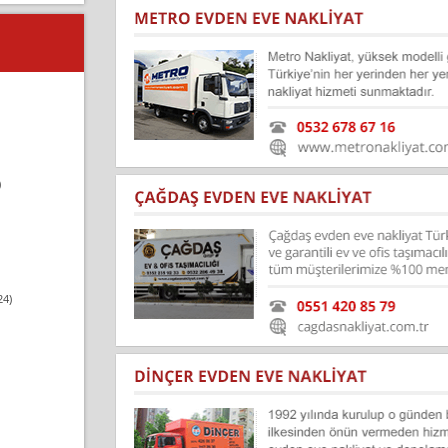
)
24)