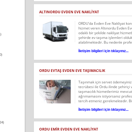
ALTINORDU EVDEN EVE NAKLIYAT
ORDU’da Evden Eve Nakliyat kon
hizmet veren Altınordu Evden Eve 
odaklı bir şekilde nakliyat hizme
)
şehirde ev taşıma işlemleri olduk
alabilmektedir. Bu nedenle profe
İletişim bilgileri için tıklayınız...
0)
ORDU EVTAŞ EVDEN EVE TAŞIMACILIK
Taşınmak için servet ödemeyiniz bi
tecrübesi ile Ordu ilinde şehiriçi
taşımacılık hizmetlerimiz mevcutt
ağrımamasını istiyorsanız profesy
tercih etmeniz gerekmektedir. Biz,
İletişim bilgileri için tıklayınız...
24)
ORDU EMİR EVDEN EVE NAKLİYAT