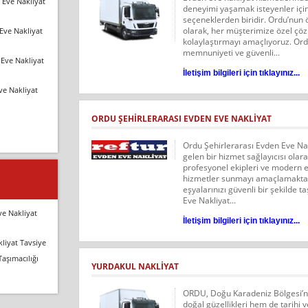
 Eve Nakliyat
deneyimi yaşamak isteyenler için
seçeneklerden biridir. Ordu’nun 
olarak, her müşterimize özel çö
Eve Nakliyat
kolaylaştırmayı amaçlıyoruz. Or
memnuniyeti ve güvenli...
Eve Nakliyat
İletişim bilgileri için tıklayınız...
ve Nakliyat
ORDU ŞEHİRLERARASI EVDEN EVE NAKLİYAT
Ordu Şehirlerarası Evden Eve Nak
gelen bir hizmet sağlayıcısı ola
profesyonel ekipleri ve modern e
hizmetler sunmayı amaçlamaktadı
eşyalarınızı güvenli bir şekilde 
Eve Nakliyat...
ve Nakliyat
İletişim bilgileri için tıklayınız...
liyat Tavsiye
Taşımacılığı
YURDAKUL NAKLIYAT
ORDU, Doğu Karadeniz Bölgesi’nd
doğal güzellikleri hem de tarihi v