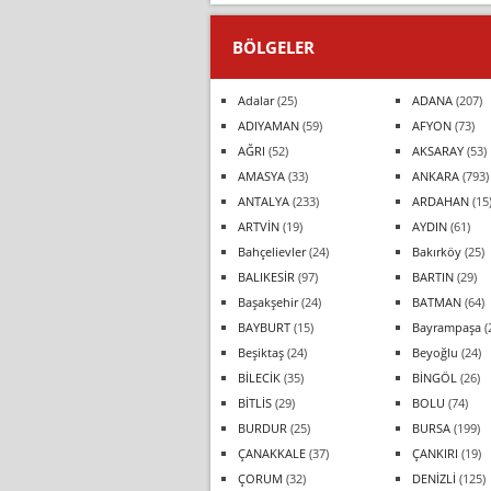
BÖLGELER
Adalar
(25)
ADANA
(207)
ADIYAMAN
(59)
AFYON
(73)
AĞRI
(52)
AKSARAY
(53)
AMASYA
(33)
ANKARA
(793)
ANTALYA
(233)
ARDAHAN
(15
ARTVİN
(19)
AYDIN
(61)
Bahçelievler
(24)
Bakırköy
(25)
BALIKESİR
(97)
BARTIN
(29)
Başakşehir
(24)
BATMAN
(64)
BAYBURT
(15)
Bayrampaşa
(
Beşiktaş
(24)
Beyoğlu
(24)
BİLECİK
(35)
BİNGÖL
(26)
BİTLİS
(29)
BOLU
(74)
BURDUR
(25)
BURSA
(199)
ÇANAKKALE
(37)
ÇANKIRI
(19)
ÇORUM
(32)
DENİZLİ
(125)