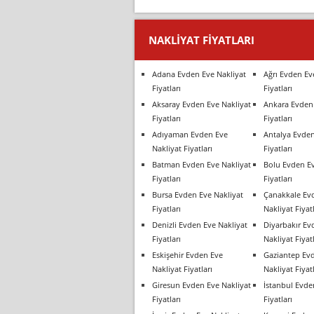
NAKLIYAT FIYATLARI
Adana Evden Eve Nakliyat
Ağrı Evden Ev
Fiyatları
Fiyatları
Aksaray Evden Eve Nakliyat
Ankara Evden 
Fiyatları
Fiyatları
Adıyaman Evden Eve
Antalya Evden
Nakliyat Fiyatları
Fiyatları
Batman Evden Eve Nakliyat
Bolu Evden Ev
Fiyatları
Fiyatları
Bursa Evden Eve Nakliyat
Çanakkale Ev
Fiyatları
Nakliyat Fiyatl
Denizli Evden Eve Nakliyat
Diyarbakır Ev
Fiyatları
Nakliyat Fiyatl
Eskişehir Evden Eve
Gaziantep Ev
Nakliyat Fiyatları
Nakliyat Fiyatl
Giresun Evden Eve Nakliyat
İstanbul Evde
Fiyatları
Fiyatları