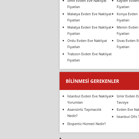
İzmir Evden Eve Nakliyat
Kayseri Evden
Fiyatları
Fiyatları
Malatya Evden Eve Nakliyat
Konya Evden 
Fiyatları
Fiyatları
Malatya Evden Eve Nakliyat
Mersin Evden 
Fiyatları
Fiyatları
Ordu Evden Eve Nakliyat
Sivas Evden E
Fiyatları
Fiyatları
Trabzon Evden Eve Nakliyat
Fiyatları
BILINMESI GEREKENLER
İstanbul Evden Eve Nakliyat
İzmir Evden E
Yorumları
Tavsiye
Asansörlü Taşımacılık
Evden Eve Nak
Nedir?
İstanbul Ofis 
Ekspertiz Hizmeti Nedir?