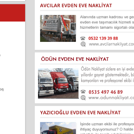
)
24)