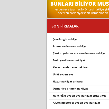
SON FİRMALAR
şerefeoğlu nakliyat
adana evden eve nakliye
çankiri şehi̇rler arasi evden eve nakli̇ya
emin yenibosna nakliyat
kervan evden eve nakliyat
ünlü evden eve
huzur nakliyat ankara
osmaniye enmek nakliyat
hancioğlu evden eve nakli̇yat şi̇rketi̇ 053
afyon metropol evden eve nakli̇yat