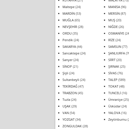
KÜTAHYA
(27)
MALATYA
(75)
Maltepe
(24)
MANİSA
(96)
MARDİN
(53)
MERSİN
(87)
MUĞLA
(65)
MUŞ
(20)
NEVŞEHİR
(28)
NİĞDE
(26)
ORDU
(35)
OSMANİYE
(24
Pendik
(24)
RİZE
(24)
SAKARYA
(44)
SAMSUN
(77)
Sancaktepe
(24)
ŞANLIURFA
(7
Sarıyer
(24)
SİİRT
(20)
SİNOP
(21)
ŞIRNAK
(25)
Şişli
(24)
SİVAS
(76)
Sultanbeyli
(24)
TALEP
(589)
TEKİRDAĞ
(47)
TOKAT
(48)
TRABZON
(45)
TUNCELİ
(16)
Tuzla
(24)
Ümraniye
(25)
UŞAK
(29)
Üsküdar
(24)
VAN
(54)
YALOVA
(16)
YOZGAT
(34)
Zeytinburnu
(
ZONGULDAK
(28)