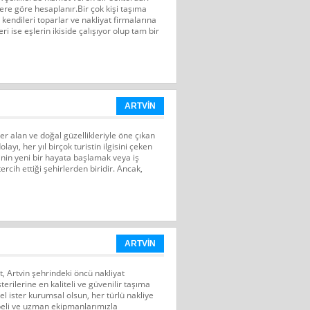
klere göre hesaplanır.Bir çok kişi taşıma
kendileri toparlar ve nakliyat firmalarına
ri ise eşlerin ikiside çalışıyor olup tam bir
ARTVİN
r alan ve doğal güzellikleriyle öne çıkan
layı, her yıl birçok turistin ilgisini çeken
nin yeni bir hayata başlamak veya iş
rcih ettiği şehirlerden biridir. Ancak,
ARTVİN
at, Artvin şehrindeki öncü nakliyat
terilerine en kaliteli ve güvenilir taşıma
el ister kurumsal olsun, her türlü nakliye
übeli ve uzman ekipmanlarımızla