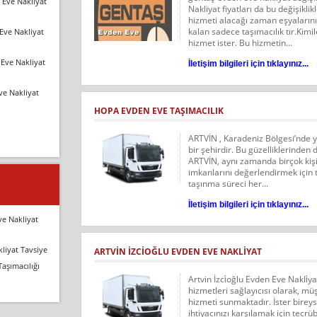
 Eve Nakliyat
Nakliyat fiyatları da bu değişikli
hizmeti alacağı zaman eşyalarını 
kalan sadece taşımacılık tır.Kimile
Eve Nakliyat
hizmet ister. Bu hizmetin...
Eve Nakliyat
İletişim bilgileri için tıklayınız...
ve Nakliyat
HOPA EVDEN EVE TAŞIMACILIK
ARTVİN , Karadeniz Bölgesi’nde ye
bir şehirdir. Bu güzelliklerinden do
ARTVİN, aynı zamanda birçok kişi
imkanlarını değerlendirmek için te
taşınma süreci her...
İletişim bilgileri için tıklayınız...
ve Nakliyat
liyat Tavsiye
ARTVİN İZCİOĞLU EVDEN EVE NAKLİYAT
Taşımacılığı
Artvin İzci̇oğlu Evden Eve Nakli̇y
hizmetleri sağlayıcısı olarak, müş
hizmeti sunmaktadır. İster bireys
ihtiyacınızı karşılamak için tecr