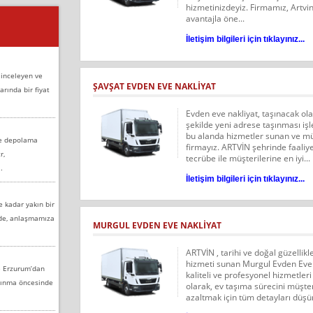
hizmetinizdeyiz. Firmamız, Artvi
avantajla öne...
İletişim bilgileri için tıklayınız...
 inceleyen ve
ŞAVŞAT EVDEN EVE NAKLİYAT
arında bir fiyat
Evden eve nakliyat, taşınacak ola
şekilde yeni adrese taşınması iş
bu alanda hizmetler sunan ve mü
ve depolama
firmayız. ARTVİN şehrinde faaliye
r,
tecrübe ile müşterilerine en iyi...
.
İletişim bilgileri için tıklayınız...
e kadar yakın bir
nde, anlaşmamıza
MURGUL EVDEN EVE NAKLİYAT
ARTVİN , tarihi ve doğal güzellik
hizmeti sunan Murgul Evden Eve N
e Erzurum’dan
kaliteli ve profesyonel hizmetler
aşınma öncesinde
olarak, ev taşıma sürecini müşter
azaltmak için tüm detayları düşü