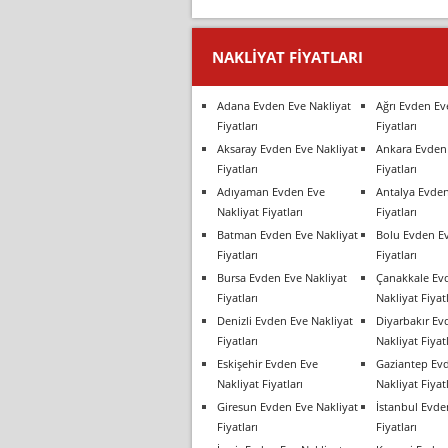
NAKLIYAT FIYATLARI
Adana Evden Eve Nakliyat
Ağrı Evden Ev
Fiyatları
Fiyatları
Aksaray Evden Eve Nakliyat
Ankara Evden 
Fiyatları
Fiyatları
Adıyaman Evden Eve
Antalya Evden
Nakliyat Fiyatları
Fiyatları
Batman Evden Eve Nakliyat
Bolu Evden Ev
Fiyatları
Fiyatları
Bursa Evden Eve Nakliyat
Çanakkale Ev
Fiyatları
Nakliyat Fiyatl
Denizli Evden Eve Nakliyat
Diyarbakır Ev
Fiyatları
Nakliyat Fiyatl
Eskişehir Evden Eve
Gaziantep Ev
Nakliyat Fiyatları
Nakliyat Fiyatl
Giresun Evden Eve Nakliyat
İstanbul Evde
Fiyatları
Fiyatları