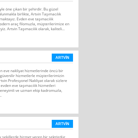
iyle öne çıkan bir şehirdir. Bu güzel
ulunmakla birlikte, Artvin Taşımacılık
nmaktayız. Evden eve taşımacılık
dern araç filomuzla, müşterilerimize en
z. Artvin Taşımacılık olarak, kaliteli...
ARTVİN
en eve nakliyat hizmetlerinde öncü bir
güvenilir hizmetlerle müşterilerimizin
vin Profesyonel Nakliyat olarak sizlere
sı evden eve taşımacılık hizmetleri
eneyimli ve uzman ekip kadromuzla,
..
ARTVİN
k şekillerde hizmet veren bir sektördür.