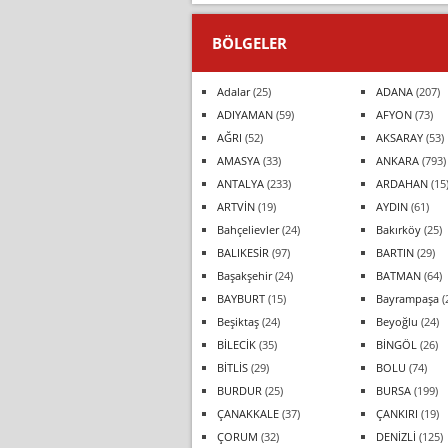
BÖLGELER
Adalar
(25)
ADANA
(207)
ADIYAMAN
(59)
AFYON
(73)
AĞRI
(52)
AKSARAY
(53)
AMASYA
(33)
ANKARA
(793)
ANTALYA
(233)
ARDAHAN
(15
ARTVİN
(19)
AYDIN
(61)
Bahçelievler
(24)
Bakırköy
(25)
BALIKESİR
(97)
BARTIN
(29)
Başakşehir
(24)
BATMAN
(64)
BAYBURT
(15)
Bayrampaşa
(
Beşiktaş
(24)
Beyoğlu
(24)
BİLECİK
(35)
BİNGÖL
(26)
BİTLİS
(29)
BOLU
(74)
BURDUR
(25)
BURSA
(199)
ÇANAKKALE
(37)
ÇANKIRI
(19)
ÇORUM
(32)
DENİZLİ
(125)