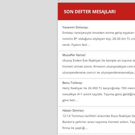
SON DEFTER MESAJLARI
Yasemin Dolunay:
Emlakçı tavsiyesiyle önceden evime gelip eşyaları
isminin B* olduğunu söyleyen kişi, 28-30 bin TL civ
verdi. Fiyatın fazl...
Muzaffer Kartal:
Ulusoy Evden Eve Nakliyat ile komple ev taşıma 
hizmeti almak üzere, firmanın ulusoynaklyat.com.t
ulusoyevdeneve.com.tr ve ulusoyevdenevenaklya..
Banu Türksoy:
Haliç Nakliyat ile 26.000 TL karşılığında, 700 metr
mesafeye 4+1 evimi taşıdık. Taşıma günü geldiği
göre beli...
Hakan Sönmez:
12-14 Temmuz tarihleri arasında Koza Nakliyat il
Burdur’a şehirler arası taşınma hizmeti aldım. T
firma ile yaptığı...