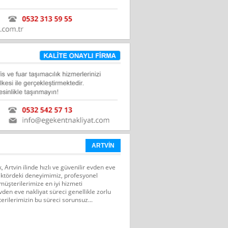
ARTVİN
 Artvin ilinde hızlı ve güvenilir evden eve
ektördeki deneyimimiz, profesyonel
müşterilerimize en iyi hizmeti
en eve nakliyat süreci genellikle zorlu
şterilerimizin bu süreci sorunsuz...