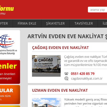
FTER
FİRMA EKLE
ŞİKAYETLER
TAVSİYELER
İL
ARTVİN EVDEN EVE NAKLİYAT 