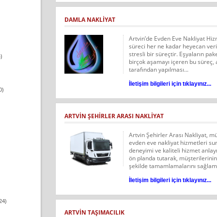
DAMLA NAKLIYAT
Artvin’de Evden Eve Nakliyat Hiz
süreci her ne kadar heyecan veri
stresli bir süreçtir. Eşyaların pa
)
birçok aşamayı içeren bu süreç, a
tarafından yapılması...
İletişim bilgileri için tıklayınız...
0)
ARTVİN ŞEHİRLER ARASI NAKLİYAT
Artvin Şehirler Arası Nakliyat, mü
evden eve nakliyat hizmetleri sun
deneyimi ve kaliteli hizmet anla
ön planda tutarak, müşterilerini
şekilde tamamlamalarını sağlamak
İletişim bilgileri için tıklayınız...
24)
ARTVIN TAŞIMACILIK