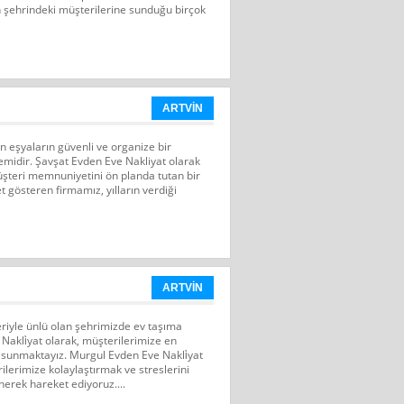
n şehrindeki müşterilerine sunduğu birçok
ARTVİN
n eşyaların güvenli ve organize bir
lemidir. Şavşat Evden Eve Nakliyat olarak
şteri memnuniyetini ön planda tutan bir
t gösteren firmamız, yılların verdiği
ARTVİN
leriyle ünlü olan şehrimizde ev taşıma
akli̇yat olarak, müşterilerimize en
i sunmaktayız. Murgul Evden Eve Nakli̇yat
ilerimize kolaylaştırmak ve streslerini
nerek hareket ediyoruz....