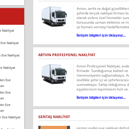
Artvin, tarihi ve doğal güzellikler
şehirde birçok nakliyat firması b
olarak sizlere özel hizmetler su
konusunda uzman ekibimiz ve mo
iyi hizmeti vermeyi hedeflemekteyi
e Nakliyat
İletişim bilgileri için tıklayınız...
Eve Nakliyat
ARTVIN PROFESYONEL NAKLİYAT
 Eve Nakliyat
Artvin Profesyonel Nakliyat, evd
e Nakliyat
firmadır. Sunduğumuz kaliteli ve 
memnuniyetini sağlamaktayız. Art
özellikle şehir içi ve şehirlerara
den Eve
sunmaktayız. Sahip olduğumuz d
arı
eşyalarınızın taşınmasını hızlı ve.
den Eve
İletişim bilgileri için tıklayınız...
arı
den Eve
arı
GENTAŞ NAKLIYAT
n Eve Nakliyat
gentaş evden eve nakliyat değişi