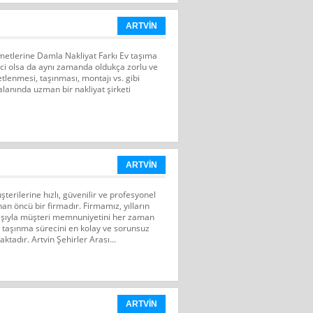
ARTVİN
metlerine Damla Nakliyat Farkı Ev taşıma
ci olsa da aynı zamanda oldukça zorlu ve
ketlenmesi, taşınması, montajı vs. gibi
lanında uzman bir nakliyat şirketi
ARTVİN
şterilerine hızlı, güvenilir ve profesyonel
an öncü bir firmadır. Firmamız, yılların
yışıyla müşteri memnuniyetini her zaman
n taşınma sürecini en kolay ve sorunsuz
tadır. Artvin Şehirler Arası...
ARTVİN