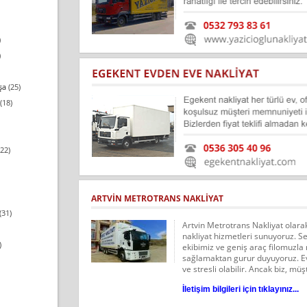
)
)
şa
(25)
(18)
22)
ARTVIN METROTRANS NAKLIYAT
(31)
Artvin Metrotrans Nakliyat olarak,
nakliyat hizmetleri sunuyoruz. S
)
ekibimiz ve geniş araç filomuzla 
sağlamaktan gurur duyuyoruz. Evd
ve stresli olabilir. Ancak biz, mü
İletişim bilgileri için tıklayınız...