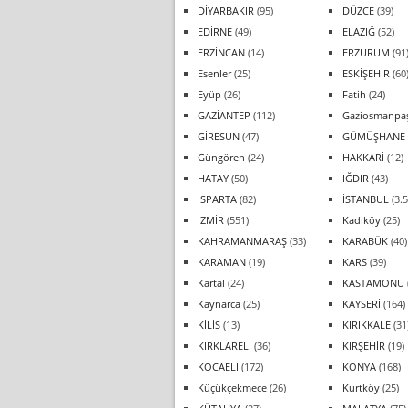
DİYARBAKIR
(95)
DÜZCE
(39)
EDİRNE
(49)
ELAZIĞ
(52)
ERZİNCAN
(14)
ERZURUM
(91
Esenler
(25)
ESKİŞEHİR
(60
Eyüp
(26)
Fatih
(24)
GAZİANTEP
(112)
Gaziosmanpa
GİRESUN
(47)
GÜMÜŞHANE
Güngören
(24)
HAKKARİ
(12)
HATAY
(50)
IĞDIR
(43)
ISPARTA
(82)
İSTANBUL
(3.5
İZMİR
(551)
Kadıköy
(25)
KAHRAMANMARAŞ
(33)
KARABÜK
(40)
KARAMAN
(19)
KARS
(39)
Kartal
(24)
KASTAMONU
Kaynarca
(25)
KAYSERİ
(164)
KİLİS
(13)
KIRIKKALE
(31
KIRKLARELİ
(36)
KIRŞEHİR
(19)
KOCAELİ
(172)
KONYA
(168)
Küçükçekmece
(26)
Kurtköy
(25)