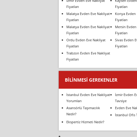
İzmir Evden Eve Nakliyat
Kayseri Evden
Fiyatları
Fiyatları
Malatya Evden Eve Nakliyat
Konya Evden 
Fiyatları
Fiyatları
Malatya Evden Eve Nakliyat
Mersin Evden 
Fiyatları
Fiyatları
Ordu Evden Eve Nakliyat
Sivas Evden E
Fiyatları
Fiyatları
Trabzon Evden Eve Nakliyat
Fiyatları
BILINMESI GEREKENLER
İstanbul Evden Eve Nakliyat
İzmir Evden E
Yorumları
Tavsiye
Asansörlü Taşımacılık
Evden Eve Nak
Nedir?
İstanbul Ofis 
Ekspertiz Hizmeti Nedir?