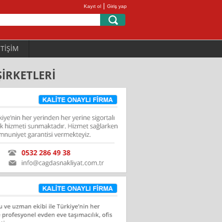
|
Kayıt ol
Giriş yap
ETİŞİM
ŞİRKETLERİ