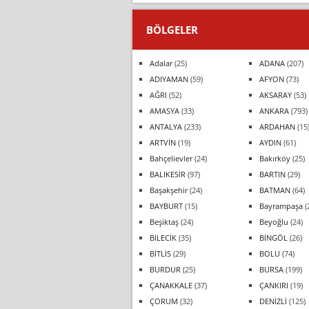
BÖLGELER
Adalar
(25)
ADANA
(207)
ADIYAMAN
(59)
AFYON
(73)
AĞRI
(52)
AKSARAY
(53)
AMASYA
(33)
ANKARA
(793)
ANTALYA
(233)
ARDAHAN
(15
ARTVİN
(19)
AYDIN
(61)
Bahçelievler
(24)
Bakırköy
(25)
BALIKESİR
(97)
BARTIN
(29)
Başakşehir
(24)
BATMAN
(64)
BAYBURT
(15)
Bayrampaşa
(
Beşiktaş
(24)
Beyoğlu
(24)
BİLECİK
(35)
BİNGÖL
(26)
BİTLİS
(29)
BOLU
(74)
BURDUR
(25)
BURSA
(199)
ÇANAKKALE
(37)
ÇANKIRI
(19)
ÇORUM
(32)
DENİZLİ
(125)