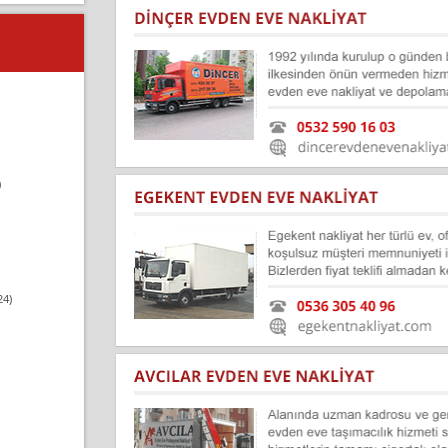
)
24)