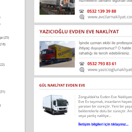
)
)
şa
(25)
(18)
22)
GÜL NAKLIYAT EVDEN EVE
(31)
Zonguldak‘ta Evden Eve Nakliyatı
Eve Ev taşımak, insanların hayat
)
yaratan bir süreçtir. Yeni bir ya
beklentilerle dolu bir süreçtir. 
veya yanlış nakliye...
İletişim bilgileri için tıklayınız...