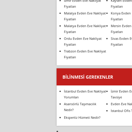
İzmir Evden Eve Nakliyat
Kayseri Evden
Fiyatları
Fiyatları
Malatya Evden Eve Nakliyat
Konya Evden 
Fiyatları
Fiyatları
Malatya Evden Eve Nakliyat
Mersin Evden 
Fiyatları
Fiyatları
Ordu Evden Eve Nakliyat
Sivas Evden E
Fiyatları
Fiyatları
Trabzon Evden Eve Nakliyat
Fiyatları
BILINMESI GEREKENLER
İstanbul Evden Eve Nakliyat
İzmir Evden E
Yorumları
Tavsiye
Asansörlü Taşımacılık
Evden Eve Nak
Nedir?
İstanbul Ofis 
Ekspertiz Hizmeti Nedir?