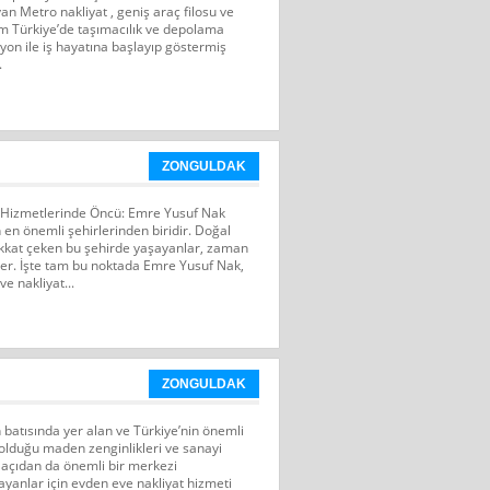
ayan Metro nakliyat , geniş araç filosu ve
üm Türkiye’de taşımacılık ve depolama
on ile iş hayatına başlayıp göstermiş
.
ZONGULDAK
t Hizmetlerinde Öncü: Emre Yusuf Nak
 en önemli şehirlerinden biridir. Doğal
 dikkat çeken bu şehirde yaşayanlar, zaman
ler. İşte tam bu noktada Emre Yusuf Nak,
e nakliyat...
ZONGULDAK
 batısında yer alan ve Türkiye’nin önemli
 olduğu maden zenginlikleri ve sanayi
 açıdan da önemli bir merkezi
yanlar için evden eve nakliyat hizmeti