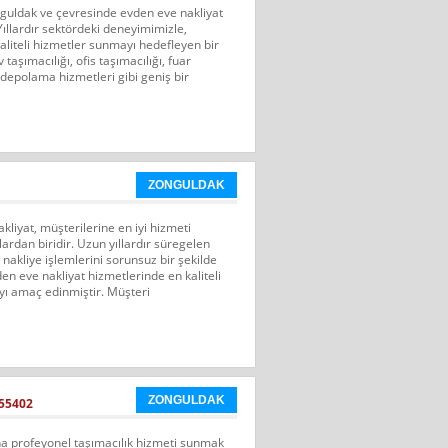
guldak ve çevresinde evden eve nakliyat
 Yıllardır sektördeki deneyimimizle,
aliteli hizmetler sunmayı hedefleyen bir
aşımacılığı, ofis taşımacılığı, fuar
ve depolama hizmetleri gibi geniş bir
ZONGULDAK
liyat, müşterilerine en iyi hizmeti
ardan biridir. Uzun yıllardır süregelen
nakliye işlemlerini sorunsuz bir şekilde
en eve nakliyat hizmetlerinde en kaliteli
ı amaç edinmiştir. Müşteri
ZONGULDAK
55402
ına profeyonel taşımacılık hizmeti sunmak