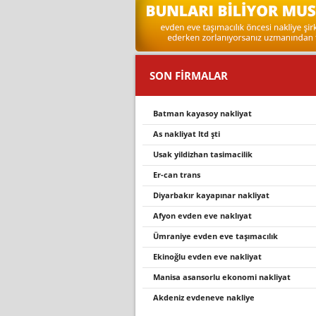
SON FİRMALAR
batman kayasoy nakliyat
as nakliyat ltd şti
usak yildizhan tasimacilik
er-can trans
diyarbakır kayapınar nakliyat
afyon evden eve nakliyat
ümraniye evden eve taşımacılık
ekinoğlu evden eve nakliyat
manisa asansorlu ekonomi nakliyat
akdeniz evdeneve nakliye