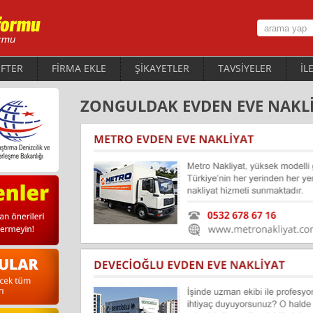
FTER
FİRMA EKLE
ŞİKAYETLER
TAVSİYELER
İL
ZONGULDAK EVDEN EVE NAKLİ