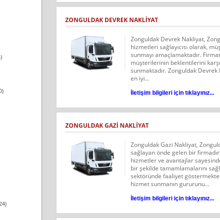
ZONGULDAK DEVREK NAKLIYAT
Zonguldak Devrek Nakliyat, Zong
hizmetleri sağlayıcısı olarak, müşt
sunmayı amaçlamaktadır. Firmamız
)
müşterilerinin beklentilerini kar
sunmaktadır. Zonguldak Devrek N
en iyi...
0)
İletişim bilgileri için tıklayınız...
ZONGULDAK GAZI NAKLIYAT
Zonguldak Gazi Nakliyat, Zonguld
sağlayan önde gelen bir firmadır
hizmetler ve avantajlar sayesinde
bir şekilde tamamlamalarını sağlı
sektöründe faaliyet göstermekted
hizmet sunmanın gururunu...
İletişim bilgileri için tıklayınız...
24)