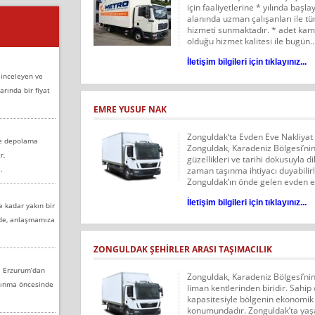
için faaliyetlerine * yılında başl
alanında uzman çalışanları ile t
hizmeti sunmaktadır. * adet kamy
olduğu hizmet kalitesi ile bugün..
İletişim bilgileri için tıklayınız...
 inceleyen ve
arında bir fiyat
EMRE YUSUF NAK
Zonguldak‘ta Evden Eve Nakliya
ve depolama
Zonguldak, Karadeniz Bölgesi’nin
r,
güzellikleri ve tarihi dokusuyla
.
zaman taşınma ihtiyacı duyabilir
Zonguldak’ın önde gelen evden ev
İletişim bilgileri için tıklayınız...
e kadar yakın bir
nde, anlaşmamıza
ZONGULDAK ŞEHİRLER ARASI TAŞIMACILIK
e Erzurum’dan
Zonguldak, Karadeniz Bölgesi’nin
aşınma öncesinde
liman kentlerinden biridir. Sahip
kapasitesiyle bölgenin ekonomik
konumundadır. Zonguldak’ta yaşa