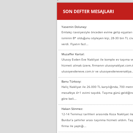
SON DEFTER MESAJLARI
Yasemin Dolunay:
Emlakçı tavsiyesiyle önceden evime gelip eşyaları
isminin B* olduğunu söyleyen kişi, 28-30 bin TL civ
verdi. Fiyatın fazl...
Muzaffer Kartal:
Ulusoy Evden Eve Nakliyat ile komple ev taşıma 
hizmeti almak üzere, firmanın ulusoynaklyat.com.t
ulusoyevdeneve.com.tr ve ulusoyevdenevenaklya..
Banu Türksoy:
Haliç Nakliyat ile 26.000 TL karşılığında, 700 metr
mesafeye 4+1 evimi taşıdık. Taşıma günü geldiği
göre beli...
Hakan Sönmez:
12-14 Temmuz tarihleri arasında Koza Nakliyat il
Burdur’a şehirler arası taşınma hizmeti aldım. T
firma ile yaptığı...