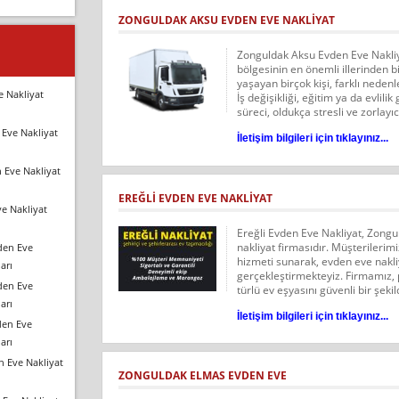
ZONGULDAK AKSU EVDEN EVE NAKLIYAT
Zonguldak Aksu Evden Eve Nakliy
bölgesinin en önemli illerinden b
yaşayan birçok kişi, farklı nedenl
e Nakliyat
İş değişikliği, eğitim ya da evlili
süreci, oldukça stresli ve zorlayıc
Eve Nakliyat
İletişim bilgileri için tıklayınız...
 Eve Nakliyat
EREĞLI EVDEN EVE NAKLIYAT
e Nakliyat
Ereğli Evden Eve Nakliyat, Zong
nakliyat firmasıdır. Müşterilerimize
den Eve
hizmeti sunarak, evden eve nakli
arı
gerçekleştirmekteyiz. Firmamız, 
den Eve
türlü ev eşyasını güvenli bir şek
arı
İletişim bilgileri için tıklayınız...
den Eve
arı
n Eve Nakliyat
ZONGULDAK ELMAS EVDEN EVE