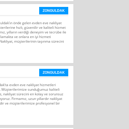
ZONGULDAK
uldak’ın önde gelen evden eve nakliyat
erilerine hızlı, güvenilir ve kaliteli hizmet
, yılların verdiği deneyim ve tecrübe ile
şılamakta ve onlara en iyi hizmeti
akliyat, müşterilerinin taşınma sürecini
ZONGULDAK
ak’ta evden eve nakliyat hizmetleri
. Müşterilerimize sunduğumuz kaliteli
, nakliyat sürecini en kolay ve sorunsuz
yoruz. Firmamız, uzun yıllardır nakliyat
ir ve müşterilerimize profesyonel bir