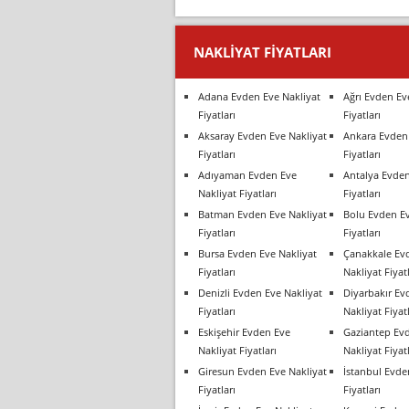
NAKLIYAT FIYATLARI
Adana Evden Eve Nakliyat
Ağrı Evden Ev
Fiyatları
Fiyatları
Aksaray Evden Eve Nakliyat
Ankara Evden 
Fiyatları
Fiyatları
Adıyaman Evden Eve
Antalya Evden
Nakliyat Fiyatları
Fiyatları
Batman Evden Eve Nakliyat
Bolu Evden Ev
Fiyatları
Fiyatları
Bursa Evden Eve Nakliyat
Çanakkale Ev
Fiyatları
Nakliyat Fiyatl
Denizli Evden Eve Nakliyat
Diyarbakır Ev
Fiyatları
Nakliyat Fiyatl
Eskişehir Evden Eve
Gaziantep Ev
Nakliyat Fiyatları
Nakliyat Fiyatl
Giresun Evden Eve Nakliyat
İstanbul Evde
Fiyatları
Fiyatları