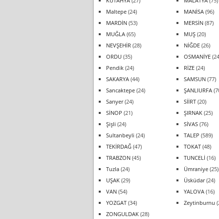
KÜTAHYA
(27)
MALATYA
(75)
Maltepe
(24)
MANİSA
(96)
MARDİN
(53)
MERSİN
(87)
MUĞLA
(65)
MUŞ
(20)
NEVŞEHİR
(28)
NİĞDE
(26)
ORDU
(35)
OSMANİYE
(24
Pendik
(24)
RİZE
(24)
SAKARYA
(44)
SAMSUN
(77)
Sancaktepe
(24)
ŞANLIURFA
(7
Sarıyer
(24)
SİİRT
(20)
SİNOP
(21)
ŞIRNAK
(25)
Şişli
(24)
SİVAS
(76)
Sultanbeyli
(24)
TALEP
(589)
TEKİRDAĞ
(47)
TOKAT
(48)
TRABZON
(45)
TUNCELİ
(16)
Tuzla
(24)
Ümraniye
(25)
UŞAK
(29)
Üsküdar
(24)
VAN
(54)
YALOVA
(16)
YOZGAT
(34)
Zeytinburnu
(
ZONGULDAK
(28)