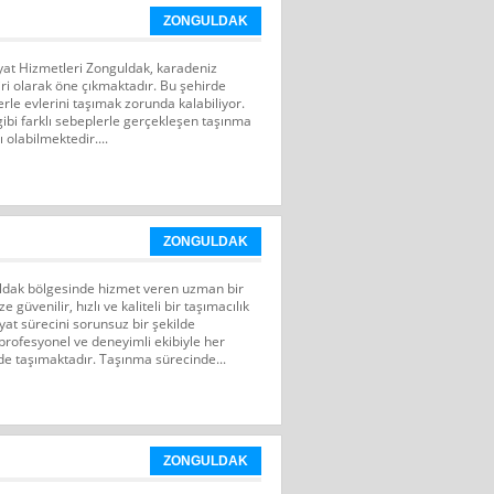
ZONGULDAK
at Hizmetleri Zonguldak, karadeniz
iri olarak öne çıkmaktadır. Bu şehirde
erle evlerini taşımak zorunda kalabiliyor.
k gibi farklı sebeplerle gerçekleşen taşınma
ı olabilmektedir....
ZONGULDAK
uldak bölgesinde hizmet veren uzman bir
 güvenilir, hızlı ve kaliteli bir taşımacılık
yat sürecini sorunsuz bir şekilde
profesyonel ve deneyimli ekibiyle her
ilde taşımaktadır. Taşınma sürecinde...
ZONGULDAK