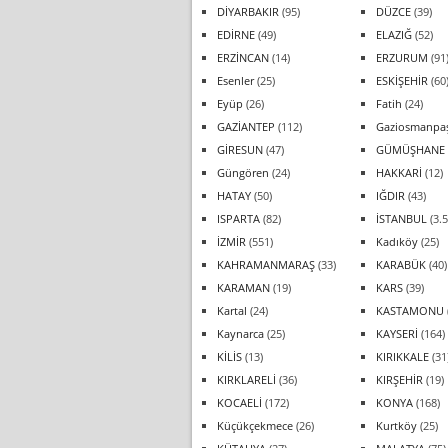
DİYARBAKIR
(95)
DÜZCE
(39)
EDİRNE
(49)
ELAZIĞ
(52)
ERZİNCAN
(14)
ERZURUM
(91
Esenler
(25)
ESKİŞEHİR
(60
Eyüp
(26)
Fatih
(24)
GAZİANTEP
(112)
Gaziosmanpa
GİRESUN
(47)
GÜMÜŞHANE
Güngören
(24)
HAKKARİ
(12)
HATAY
(50)
IĞDIR
(43)
ISPARTA
(82)
İSTANBUL
(3.5
İZMİR
(551)
Kadıköy
(25)
KAHRAMANMARAŞ
(33)
KARABÜK
(40)
KARAMAN
(19)
KARS
(39)
Kartal
(24)
KASTAMONU
Kaynarca
(25)
KAYSERİ
(164)
KİLİS
(13)
KIRIKKALE
(31
KIRKLARELİ
(36)
KIRŞEHİR
(19)
KOCAELİ
(172)
KONYA
(168)
Küçükçekmece
(26)
Kurtköy
(25)