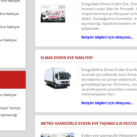
 Eve Nakliyat
Zonguldak Elmas Evden Eve, Zon
hizmeti sunan lider bir firmadır.
müşterilerimize profesyonel ve k
Eve Nakliyat
ekibiz. Sunduğumuz hizmetler, ev t
taşımacılığı, lojistik hizmetleri 
Eve Nakliyat
yelpazede...
İletişim bilgileri için tıklayınız...
ve Nakliyat
ELMAS EVDEN EVE NAKLIYAT
Zonguldak‘ta Elmas Evden Eve Nak
sunmak için sektörde öncü firmal
tecrübemiz ve uzman ekibimizle, 
gerçekleştiriyoruz. Firmamız, evd
ve profesyonel çözümleri sunmay
memnuniyetini her...
ve Nakliyat
İletişim bilgileri için tıklayınız...
liyat Tavsiye
Taşımacılığı
METRO ASANSÖRLÜ EVDEN EVE TAŞIMACILIK 053723
Evden eve taşımacılık ihtiyaçlar