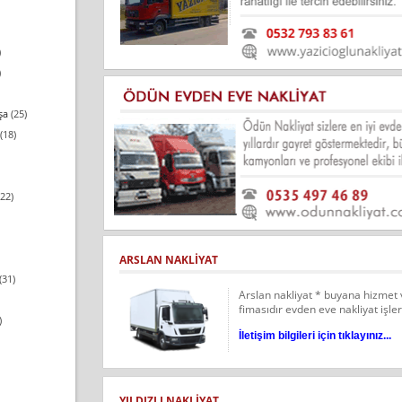
)
)
şa
(25)
(18)
22)
ARSLAN NAKLIYAT
(31)
Arslan nakliyat * buyana hizmet 
fimasıdır evden eve nakliyat işlerin
)
İletişim bilgileri için tıklayınız...
YILDIZLI NAKLIYAT