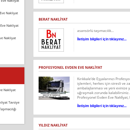
 Eve Nakliyat
Eve Nakliyat
BERAT NAKLİYAT
Eve Nakliyat
asansörlü taşımacılık...
ve Nakliyat
İletişim bilgileri için tıklayınız...
PROFESYONEL EVDEN EVE NAKLİYAT
Kırıkkale‘de Eşyalarınızı Profesy
işlemleri, herkes için stresli ve z
ambalajlanması ve yeni evinize yer
ve Nakliyat
uğraşmak zorunda kalabilirsiniz.
Profesyonel Evden Eve Nakli̇yat, b
liyat Tavsiye
İletişim bilgileri için tıklayınız...
Taşımacılığı
YILDIZ NAKLIYAT