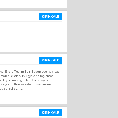
KIRIKKALE
KIRIKKALE
onel Ellere Teslim Edin Evden eve nakliyat
aman alıcı olabilir. Eşyaların taşınması,
leştirilmesi gibi bir dizi detay ile
 Neyse ki, Kırıkkale’de hizmet veren
u süreci sizin...
KIRIKKALE