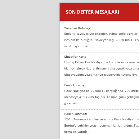
SON DEFTER MESAJLARI
Yasemin Dolunay:
Emlakçı tavsiyesiyle önceden evime gelip eşyaları
isminin B* olduğunu söyleyen kişi, 28-30 bin TL civ
verdi. Fiyatın fazl...
Muzaffer Kartal:
Ulusoy Evden Eve Nakliyat ile komple ev taşıma 
hizmeti almak üzere, firmanın ulusoynaklyat.com.t
ulusoyevdeneve.com.tr ve ulusoyevdenevenaklya..
Banu Türksoy:
Haliç Nakliyat ile 26.000 TL karşılığında, 700 metr
mesafeye 4+1 evimi taşıdık. Taşıma günü geldiği
göre beli...
Hakan Sönmez:
12-14 Temmuz tarihleri arasında Koza Nakliyat il
Burdur’a şehirler arası taşınma hizmeti aldım. T
firma ile yaptığı...