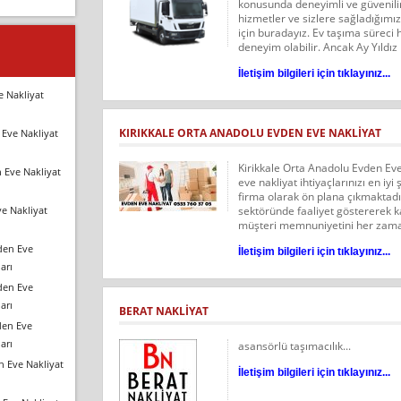
konusunda deneyimli ve güvenili
hizmetler ve sizlere sağladığımız
için buradayız. Ev taşıma süreci h
deneyim olabilir. Ancak Ay Yıldız 
İletişim bilgileri için tıklayınız...
e Nakliyat
KIRIKKALE ORTA ANADOLU EVDEN EVE NAKLİYAT
Eve Nakliyat
Kirikkale Orta Anadolu Evden Eve 
 Eve Nakliyat
eve nakliyat ihtiyaçlarınızı en iy
firma olarak ön plana çıkmaktadır
e Nakliyat
sektöründe faaliyet göstererek k
müşteri memnuniyetini her zaman 
den Eve
İletişim bilgileri için tıklayınız...
arı
den Eve
arı
BERAT NAKLİYAT
den Eve
arı
asansörlü taşımacılık...
n Eve Nakliyat
İletişim bilgileri için tıklayınız...