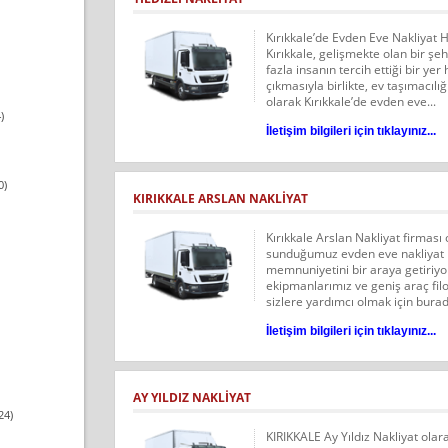
Kırıkkale’de Evden Eve Nakliyat H
Kırıkkale, gelişmekte olan bir şe
fazla insanın tercih ettiği bir ye
çıkmasıyla birlikte, ev taşımacılı
olarak Kırıkkale’de evden eve...
)
İletişim bilgileri için tıklayınız...
0)
KIRIKKALE ARSLAN NAKLIYAT
Kırıkkale Arslan Nakliyat firması 
sunduğumuz evden eve nakliyat hi
memnuniyetini bir araya getiriy
ekipmanlarımız ve geniş araç filo
sizlere yardımcı olmak için burad
İletişim bilgileri için tıklayınız...
AY YILDIZ NAKLIYAT
24)
KIRIKKALE Ay Yıldız Nakliyat olar