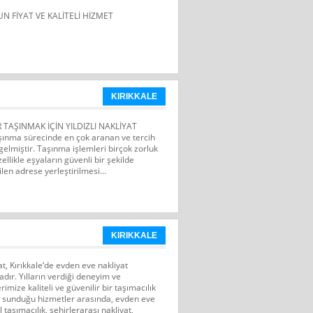
N FİYAT VE KALİTELİ HİZMET
KIRIKKALE
R TAŞINMAK İÇİN YILDIZLI NAKLİYAT
aşınma sürecinde en çok aranan ve tercih
gelmiştir. Taşınma işlemleri birçok zorluk
zellikle eşyaların güvenli bir şekilde
len adrese yerleştirilmesi...
KIRIKKALE
t, Kırıkkale‘de evden eve nakliyat
adır. Yılların verdiği deneyim ve
imize kaliteli ve güvenilir bir taşımacılık
 sunduğu hizmetler arasında, evden eve
l taşımacılık, şehirlerarası nakliyat,