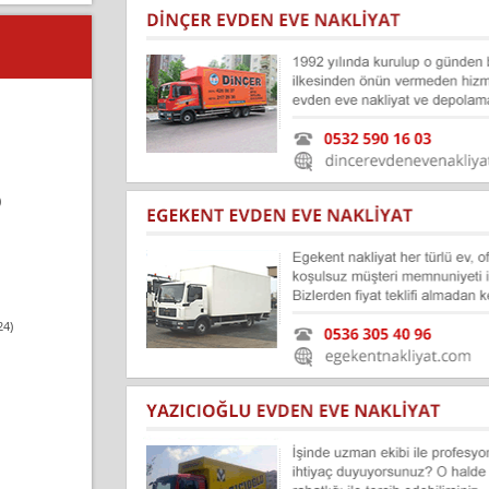
)
24)