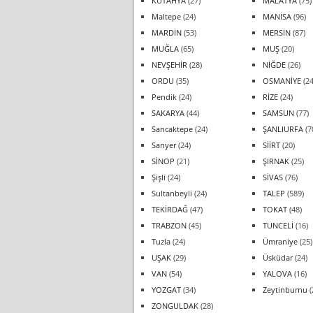
KÜTAHYA
(27)
MALATYA
(75)
Maltepe
(24)
MANİSA
(96)
MARDİN
(53)
MERSİN
(87)
MUĞLA
(65)
MUŞ
(20)
NEVŞEHİR
(28)
NİĞDE
(26)
ORDU
(35)
OSMANİYE
(24
Pendik
(24)
RİZE
(24)
SAKARYA
(44)
SAMSUN
(77)
Sancaktepe
(24)
ŞANLIURFA
(7
Sarıyer
(24)
SİİRT
(20)
SİNOP
(21)
ŞIRNAK
(25)
Şişli
(24)
SİVAS
(76)
Sultanbeyli
(24)
TALEP
(589)
TEKİRDAĞ
(47)
TOKAT
(48)
TRABZON
(45)
TUNCELİ
(16)
Tuzla
(24)
Ümraniye
(25)
UŞAK
(29)
Üsküdar
(24)
VAN
(54)
YALOVA
(16)
YOZGAT
(34)
Zeytinburnu
(
ZONGULDAK
(28)