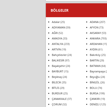
BÖLGELER
Adalar
(25)
ADANA
(207)
ADIYAMAN
(59)
AFYON
(73)
AĞRI
(52)
AKSARAY
(53)
AMASYA
(33)
ANKARA
(793)
ANTALYA
(233)
ARDAHAN
(15
ARTVİN
(19)
AYDIN
(61)
Bahçelievler
(24)
Bakırköy
(25)
BALIKESİR
(97)
BARTIN
(29)
Başakşehir
(24)
BATMAN
(64)
BAYBURT
(15)
Bayrampaşa
(
Beşiktaş
(24)
Beyoğlu
(24)
BİLECİK
(35)
BİNGÖL
(26)
BİTLİS
(29)
BOLU
(74)
BURDUR
(25)
BURSA
(199)
ÇANAKKALE
(37)
ÇANKIRI
(19)
ÇORUM
(32)
DENİZLİ
(125)