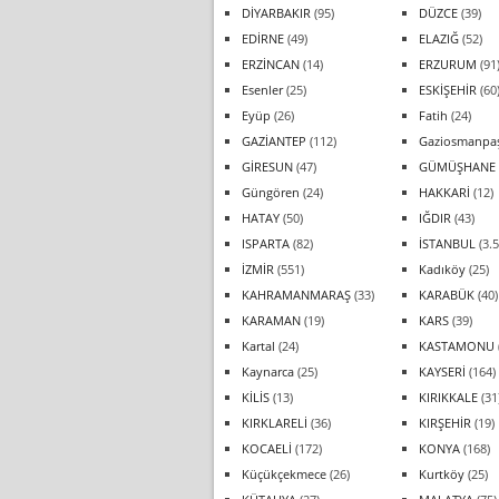
DİYARBAKIR
(95)
DÜZCE
(39)
EDİRNE
(49)
ELAZIĞ
(52)
ERZİNCAN
(14)
ERZURUM
(91
Esenler
(25)
ESKİŞEHİR
(60
Eyüp
(26)
Fatih
(24)
GAZİANTEP
(112)
Gaziosmanpa
GİRESUN
(47)
GÜMÜŞHANE
Güngören
(24)
HAKKARİ
(12)
HATAY
(50)
IĞDIR
(43)
ISPARTA
(82)
İSTANBUL
(3.5
İZMİR
(551)
Kadıköy
(25)
KAHRAMANMARAŞ
(33)
KARABÜK
(40)
KARAMAN
(19)
KARS
(39)
Kartal
(24)
KASTAMONU
Kaynarca
(25)
KAYSERİ
(164)
KİLİS
(13)
KIRIKKALE
(31
KIRKLARELİ
(36)
KIRŞEHİR
(19)
KOCAELİ
(172)
KONYA
(168)
Küçükçekmece
(26)
Kurtköy
(25)