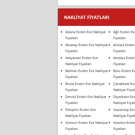
NAKLIYAT FIYATLARI
Adana Evden Eve Nakliyat
Ağrı Evden Ev
Fiyatları
Fiyatları
Aksaray Evden Eve Nakliyat
Ankara Evden 
Fiyatları
Fiyatları
Adıyaman Evden Eve
Antalya Evden
Nakliyat Fiyatları
Fiyatları
Batman Evden Eve Nakliyat
Bolu Evden Ev
Fiyatları
Fiyatları
Bursa Evden Eve Nakliyat
Çanakkale Ev
Fiyatları
Nakliyat Fiyatl
Denizli Evden Eve Nakliyat
Diyarbakır Ev
Fiyatları
Nakliyat Fiyatl
Eskişehir Evden Eve
Gaziantep Ev
Nakliyat Fiyatları
Nakliyat Fiyatl
Giresun Evden Eve Nakliyat
İstanbul Evde
Fiyatları
Fiyatları