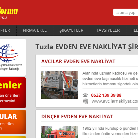
FTER
FİRMA EKLE
ŞİKAYETLER
TAVSİYELER
İL
Tuzla EVDEN EVE NAKLİYAT Şİ