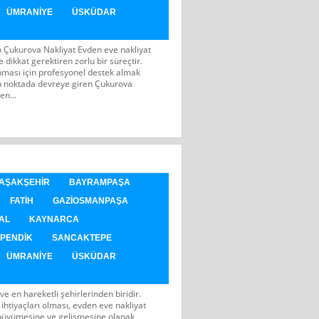
ÜMRANIYE
ÜSKÜDAR
ran Çukurova Nakliyat Evden eve nakliyat
e dikkat gerektiren zorlu bir süreçtir.
ınması için profesyonel destek almak
bu noktada devreye giren Çukurova
en...
AŞAKŞEHIR
BAYRAMPAŞA
FATIH
GAZIOSMANPAŞA
AL
KAYNARCA
PENDIK
SANCAKTEPE
ÜMRANIYE
ÜSKÜDAR
 ve en hareketli şehirlerinden biridir.
 ihtiyaçları olması, evden eve nakliyat
 büyümesine ve gelişmesine olanak