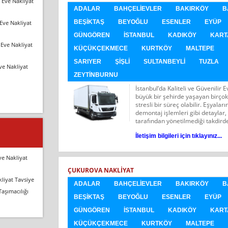
 Eve Nakliyat
ADALAR
BAHÇELIEVLER
BAKIRKÖY
B
BEŞIKTAŞ
BEYOĞLU
ESENLER
EYÜP
Eve Nakliyat
GÜNGÖREN
İSTANBUL
KADIKÖY
KART
Eve Nakliyat
KÜÇÜKÇEKMECE
KURTKÖY
MALTEPE
SARIYER
ŞIŞLI
SULTANBEYLI
TUZLA
ve Nakliyat
ZEYTINBURNU
İstanbul‘da Kaliteli ve Güvenilir 
büyük bir şehirde yaşayan birçok
stresli bir süreç olabilir. Eşyal
demontaj işlemleri gibi detaylar,
tarafından yönetilmediği takdirde,
İletişim bilgileri için tıklayınız...
ve Nakliyat
ÇUKUROVA NAKLIYAT
liyat Tavsiye
ADALAR
BAHÇELIEVLER
BAKIRKÖY
B
Taşımacılığı
BEŞIKTAŞ
BEYOĞLU
ESENLER
EYÜP
GÜNGÖREN
İSTANBUL
KADIKÖY
KART
KÜÇÜKÇEKMECE
KURTKÖY
MALTEPE