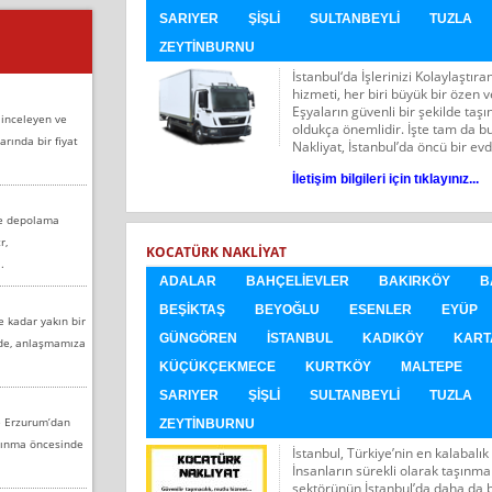
SARIYER
ŞIŞLI
SULTANBEYLI
TUZLA
ZEYTINBURNU
İstanbul‘da İşlerinizi Kolaylaştı
hizmeti, her biri büyük bir özen v
Eşyaların güvenli bir şekilde taş
 inceleyen ve
oldukça önemlidir. İşte tam da 
arında bir fiyat
Nakliyat, İstanbul’da öncü bir evd
İletişim bilgileri için tıklayınız...
ve depolama
r,
KOCATÜRK NAKLIYAT
.
ADALAR
BAHÇELIEVLER
BAKIRKÖY
B
BEŞIKTAŞ
BEYOĞLU
ESENLER
EYÜP
e kadar yakın bir
GÜNGÖREN
İSTANBUL
KADIKÖY
KART
nde, anlaşmamıza
KÜÇÜKÇEKMECE
KURTKÖY
MALTEPE
SARIYER
ŞIŞLI
SULTANBEYLI
TUZLA
e Erzurum’dan
ZEYTINBURNU
aşınma öncesinde
İstanbul, Türkiye’nin en kalabalık
İnsanların sürekli olarak taşınma
sektörünün İstanbul’da daha da