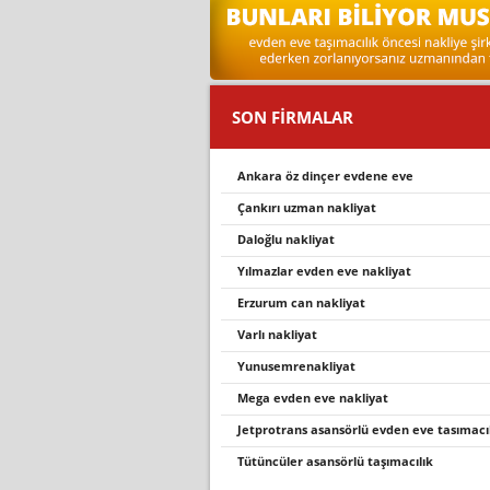
SON FİRMALAR
ankara öz dinçer evdene eve
çankırı uzman nakliyat
daloğlu nakliyat
yilmazlar evden eve nakli̇yat
erzurum can nakliyat
varli nakli̇yat
yunusemrenakliyat
mega evden eve nakli̇yat
jetprotrans asansörlü evden eve tasimaci
tütüncüler asansörlü taşımacılık