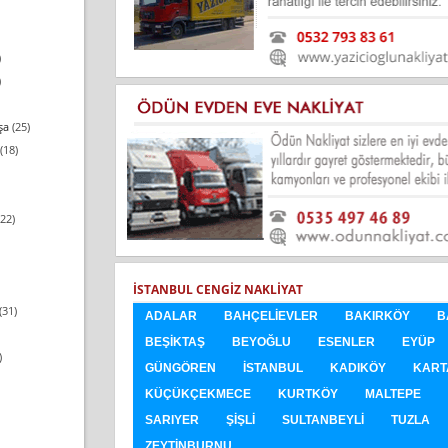
)
)
şa
(25)
(18)
22)
İSTANBUL CENGIZ NAKLIYAT
(31)
ADALAR
BAHÇELIEVLER
BAKIRKÖY
B
BEŞIKTAŞ
BEYOĞLU
ESENLER
EYÜP
)
GÜNGÖREN
İSTANBUL
KADIKÖY
KART
KÜÇÜKÇEKMECE
KURTKÖY
MALTEPE
SARIYER
ŞIŞLI
SULTANBEYLI
TUZLA
ZEYTINBURNU