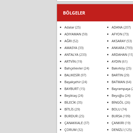
BÖLGELER
Adalar
(25)
ADANA
(207)
ADIYAMAN
(59)
AFYON
(73)
AĞRI
(52)
AKSARAY
(53)
AMASYA
(33)
ANKARA
(793)
ANTALYA
(233)
ARDAHAN
(15
ARTVİN
(19)
AYDIN
(61)
Bahçelievler
(24)
Bakırköy
(25)
BALIKESİR
(97)
BARTIN
(29)
Başakşehir
(24)
BATMAN
(64)
BAYBURT
(15)
Bayrampaşa
(
Beşiktaş
(24)
Beyoğlu
(24)
BİLECİK
(35)
BİNGÖL
(26)
BİTLİS
(29)
BOLU
(74)
BURDUR
(25)
BURSA
(199)
ÇANAKKALE
(37)
ÇANKIRI
(19)
ÇORUM
(32)
DENİZLİ
(125)