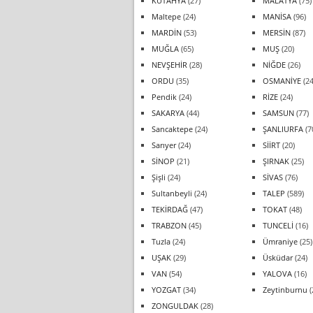
KÜTAHYA
(27)
MALATYA
(75)
Maltepe
(24)
MANİSA
(96)
MARDİN
(53)
MERSİN
(87)
MUĞLA
(65)
MUŞ
(20)
NEVŞEHİR
(28)
NİĞDE
(26)
ORDU
(35)
OSMANİYE
(24
Pendik
(24)
RİZE
(24)
SAKARYA
(44)
SAMSUN
(77)
Sancaktepe
(24)
ŞANLIURFA
(7
Sarıyer
(24)
SİİRT
(20)
SİNOP
(21)
ŞIRNAK
(25)
Şişli
(24)
SİVAS
(76)
Sultanbeyli
(24)
TALEP
(589)
TEKİRDAĞ
(47)
TOKAT
(48)
TRABZON
(45)
TUNCELİ
(16)
Tuzla
(24)
Ümraniye
(25)
UŞAK
(29)
Üsküdar
(24)
VAN
(54)
YALOVA
(16)
YOZGAT
(34)
Zeytinburnu
(
ZONGULDAK
(28)