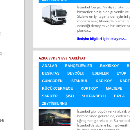
İstanbul Cengiz Nakliyat, İstanbu
hizmetleriniz için en güvenilir ve
Sizlere en iyi taşıma deneyimin
modern araç filomuzla hizmetiniz
edindiği deneyim ve birikimler 
planda...
)
İletişim bilgileri için tıklayınız...
0)
AZRA EVDEN EVE NAKLIYAT
ADALAR
BAHÇELIEVLER
BAKIRKÖY
B
BEŞIKTAŞ
BEYOĞLU
ESENLER
EYÜP
GÜNGÖREN
İSTANBUL
KADIKÖY
KART
KÜÇÜKÇEKMECE
KURTKÖY
MALTEPE
SARIYER
ŞIŞLI
SULTANBEYLI
TUZLA
ZEYTINBURNU
İstanbul gibi büyük ve kalabalık 
beraberinde getirse de, evden eve
uğraşmak gerekebilir. Bu noktad
24)
İstanbul’da sizlere hızlı, güvenilir
bu zorlu süreçte yanınızda...