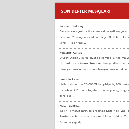
SON DEFTER MESAJLARI
Yasemin Dolunay:
Emlakçı tavsiyesiyle önceden evime gelip eşyaları
isminin B* olduğunu söyleyen kişi, 28-30 bin TL civ
verdi. Fiyatın fazl...
Muzaffer Kartal:
Ulusoy Evden Eve Nakliyat ile komple ev taşıma 
hizmeti almak üzere, firmanın ulusoynaklyat.com.t
ulusoyevdeneve.com.tr ve ulusoyevdenevenaklya..
Banu Türksoy:
Haliç Nakliyat ile 26.000 TL karşılığında, 700 metr
mesafeye 4+1 evimi taşıdık. Taşıma günü geldiği
göre beli...
Hakan Sönmez:
12-14 Temmuz tarihleri arasında Koza Nakliyat il
Burdur’a şehirler arası taşınma hizmeti aldım. T
firma ile yaptığı...