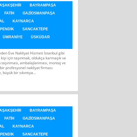
AŞAKŞEHIR
BAYRAMPAŞA
FATIH
GAZIOSMANPAŞA
AL
KAYNARCA
PENDIK
SANCAKTEPE
ÜMRANIYE
ÜSKÜDAR
Evden Eve Nakliyat Hizmeti İstanbul gibi
 kişi için taşınmak, oldukça karmaşık ve
arın taşınması, ambalajlanması, montaj ve
 bir profesyonel nakliyat firması
 büyük bir sıkıntıya...
AŞAKŞEHIR
BAYRAMPAŞA
FATIH
GAZIOSMANPAŞA
AL
KAYNARCA
PENDIK
SANCAKTEPE