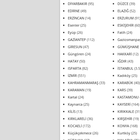
DİYARBAKIR
(95)
DÜZCE
(39)
EDİRNE
(49)
ELAZIĞ
(52)
ERZİNCAN
(14)
ERZURUM
(91
Esenler
(25)
ESKİŞEHİR
(60
Eyüp
(26)
Fatih
(24)
GAZİANTEP
(112)
Gaziosmanpa
GİRESUN
(47)
GÜMÜŞHANE
Güngören
(24)
HAKKARİ
(12)
HATAY
(50)
IĞDIR
(43)
ISPARTA
(82)
İSTANBUL
(3.5
İZMİR
(551)
Kadıköy
(25)
KAHRAMANMARAŞ
(33)
KARABÜK
(40)
KARAMAN
(19)
KARS
(39)
Kartal
(24)
KASTAMONU
Kaynarca
(25)
KAYSERİ
(164)
KİLİS
(13)
KIRIKKALE
(31
KIRKLARELİ
(36)
KIRŞEHİR
(19)
KOCAELİ
(172)
KONYA
(168)
Küçükçekmece
(26)
Kurtköy
(25)