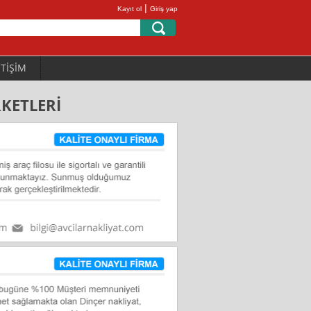
|
Kayıt ol
Giriş yap
ETİŞİM
RKETLERİ