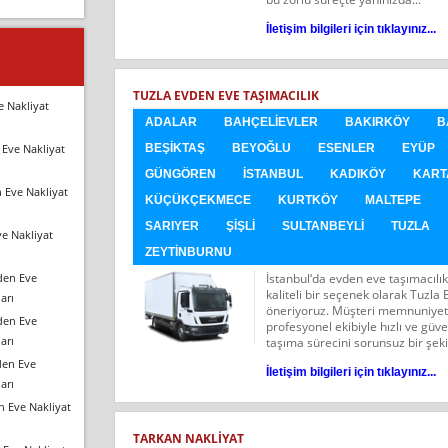
İletişim bilgileri için tıklayınız...
TUZLA EVDEN EVE TAŞIMACILIK
e Nakliyat
ADALAR
BAHÇELIEVLER
BAKIRKÖY
B
Eve Nakliyat
BEŞIKTAŞ
BEYOĞLU
ESENLER
EYÜP
GÜNGÖREN
İSTANBUL
KADIKÖY
KART
 Eve Nakliyat
KÜÇÜKÇEKMECE
KURTKÖY
MALTEPE
SARIYER
ŞIŞLI
SULTANBEYLI
TUZLA
e Nakliyat
ZEYTINBURNU
den Eve
İstanbul‘da evden eve taşımacılık
kaliteli bir seçenek olarak Tuzla
arı
öneriyoruz. Müşteri memnuniyet
den Eve
profesyonel ekibiyle hızlı ve güve
arı
taşıma sürecini sorunsuz bir şek
den Eve
İletişim bilgileri için tıklayınız...
arı
n Eve Nakliyat
TARKAN NAKLIYAT