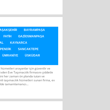
AŞAKŞEHIR
BAYRAMPAŞA
FATIH
GAZIOSMANPAŞA
AL
KAYNARCA
PENDIK
SANCAKTEPE
ÜMRANIYE
ÜSKÜDAR
 hizmetleri arayanlar için güvenilir ve
 Evden Eve Taşımacılık firmasını şiddetle
ini her zaman ön planda tutan ve
nli taşımacılık hizmetleri sunan firma, ev
ilde tamamlamanızı...