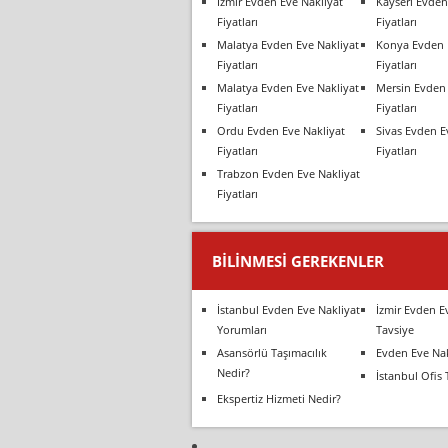
İzmir Evden Eve Nakliyat
Kayseri Evden
Fiyatları
Fiyatları
Malatya Evden Eve Nakliyat
Konya Evden 
Fiyatları
Fiyatları
Malatya Evden Eve Nakliyat
Mersin Evden 
Fiyatları
Fiyatları
Ordu Evden Eve Nakliyat
Sivas Evden E
Fiyatları
Fiyatları
Trabzon Evden Eve Nakliyat
Fiyatları
BILINMESI GEREKENLER
İstanbul Evden Eve Nakliyat
İzmir Evden E
Yorumları
Tavsiye
Asansörlü Taşımacılık
Evden Eve Nak
Nedir?
İstanbul Ofis 
Ekspertiz Hizmeti Nedir?