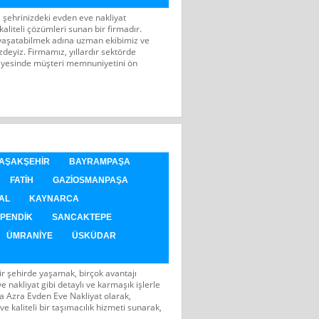
l şehrinizdeki evden eve nakliyat
 kaliteli çözümleri sunan bir firmadır.
i yaşatabilmek adına uzman ekibimiz ve
deyiz. Firmamız, yıllardır sektörde
sayesinde müşteri memnuniyetini ön
AŞAKŞEHIR
BAYRAMPAŞA
FATIH
GAZIOSMANPAŞA
AL
KAYNARCA
PENDIK
SANCAKTEPE
ÜMRANIYE
ÜSKÜDAR
bir şehirde yaşamak, birçok avantajı
 nakliyat gibi detaylı ve karmaşık işlerle
a Azra Evden Eve Nakliyat olarak,
 ve kaliteli bir taşımacılık hizmeti sunarak,