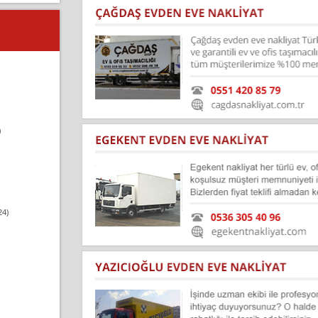
)
24)