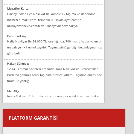
Muzaffer Kartal:
Ulusoy Evden Eve Nakliyat ile komple ev taşıma ve depolama
hizmeti almak üzere, firmanın ulusoynaklyat.com.tr,
ulusoyevdeneve.com.tr ve ulusoyevdenevenaklya...
Banu Türksoy:
Haliç Nakliyat ile 26.000 TL karşılığında, 700 metre kadar yakın bir
mesafeye 4+1 evimi taşıdık. Taşıma günü geldiğinde, anlaşmamıza
göre beli...
Hakan Sönmez:
12-14 Temmuz tarihleri arasında Koza Nakliyat ile Erzurum’dan
Burdur’a şehirler arası taşınma hizmeti aldım. Taşınma öncesinde
firma ile yaptığı...
Mel Alty:
İnova Nakliyat Ankara ile anlaşıldı eşyayı taşıdılar parayı aldılar.
Salon duvarına bir baktım birisi boydan alüminyum renkli bantı
yapıştırm...
PLATFORM GARANTİSİ
Murat:
Merhaba, bu firmayı bir arkadaş tavsiyesi üzerine tercih ettim,
hiçbir sıkıntı yaşanmayacağını ve kendilerinin çok titiz