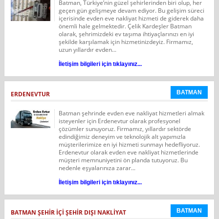
Batman, Türkiye’nin güzel şehirlerinden biri olup, her
geçen gün gelişmeye devam ediyor. Bu gelişim süreci
içerisinde evden eve nakliyat hizmeti de giderek daha
önemli hale gelmektedir. Çelik Kardeşler Batman
olarak, şehrimizdeki ev taşıma ihtiyaçlarınızı en iyi
şekilde karşılamak için hizmetinizdeyiz. Firmamız,
uzun yıllardır evden...
İletişim bilgileri için tıklayınız...
BATMAN
ERDENEVTUR
Batman şehrinde evden eve nakliyat hizmetleri almak
isteyenler için Erdenevtur olarak profesyonel
çözümler sunuyoruz. Firmamız, yıllardır sektörde
edindiğimiz deneyim ve teknolojik alt yapımızla
müşterilerimize en iyi hizmeti sunmayı hedefliyoruz.
Erdenevtur olarak evden eve nakliyat hizmetlerinde
müşteri memnuniyetini ön planda tutuyoruz. Bu
nedenle eşyalarınıza zarar...
İletişim bilgileri için tıklayınız...
BATMAN
BATMAN ŞEHIR IÇI ŞEHIR DIŞI NAKLIYAT