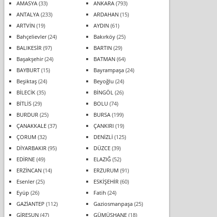
AMASYA
(33)
ANKARA
(793)
ANTALYA
(233)
ARDAHAN
(15)
ARTVİN
(19)
AYDIN
(61)
Bahçelievler
(24)
Bakırköy
(25)
BALIKESİR
(97)
BARTIN
(29)
Başakşehir
(24)
BATMAN
(64)
BAYBURT
(15)
Bayrampaşa
(24)
Beşiktaş
(24)
Beyoğlu
(24)
BİLECİK
(35)
BİNGÖL
(26)
BİTLİS
(29)
BOLU
(74)
BURDUR
(25)
BURSA
(199)
ÇANAKKALE
(37)
ÇANKIRI
(19)
ÇORUM
(32)
DENİZLİ
(125)
DİYARBAKIR
(95)
DÜZCE
(39)
EDİRNE
(49)
ELAZIĞ
(52)
ERZİNCAN
(14)
ERZURUM
(91)
Esenler
(25)
ESKİŞEHİR
(60)
Eyüp
(26)
Fatih
(24)
GAZİANTEP
(112)
Gaziosmanpaşa
(25)
GİRESUN
(47)
GÜMÜŞHANE
(18)