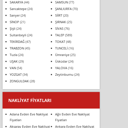
SAKARYA
(44)
SAMSUN
(77)
Sancaktepe
(24)
ŞANLIURFA
(70)
Sarıyer
(24)
SİİRT
(20)
SİNOP
(21)
ŞIRNAK
(25)
Şişli
(24)
SİVAS
(76)
Sultanbeyli
(24)
TALEP
(589)
TEKİRDAĞ
(47)
TOKAT
(48)
TRABZON
(45)
TUNCELİ
(16)
Tuzla
(24)
Ümraniye
(25)
UŞAK
(29)
Üsküdar
(24)
VAN
(54)
YALOVA
(16)
YOZGAT
(34)
Zeytinburnu
(24)
ZONGULDAK
(28)
NAKLIYAT FIYATLARI
Adana Evden Eve Nakliyat
Ağrı Evden Eve Nakliyat
Fiyatları
Fiyatları
Aksaray Evden Eve Nakliyat
Ankara Evden Eve Nakliyat