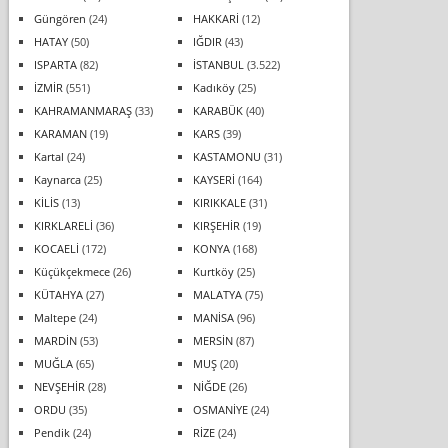
Güngören
(24)
HAKKARİ
(12)
HATAY
(50)
IĞDIR
(43)
ISPARTA
(82)
İSTANBUL
(3.522)
İZMİR
(551)
Kadıköy
(25)
KAHRAMANMARAŞ
(33)
KARABÜK
(40)
KARAMAN
(19)
KARS
(39)
Kartal
(24)
KASTAMONU
(31)
Kaynarca
(25)
KAYSERİ
(164)
KİLİS
(13)
KIRIKKALE
(31)
KIRKLARELİ
(36)
KIRŞEHİR
(19)
KOCAELİ
(172)
KONYA
(168)
Küçükçekmece
(26)
Kurtköy
(25)
KÜTAHYA
(27)
MALATYA
(75)
Maltepe
(24)
MANİSA
(96)
MARDİN
(53)
MERSİN
(87)
MUĞLA
(65)
MUŞ
(20)
NEVŞEHİR
(28)
NİĞDE
(26)
ORDU
(35)
OSMANİYE
(24)
Pendik
(24)
RİZE
(24)