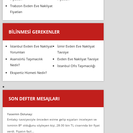
Trabzon Evden Eve Nakliyat
Fiyatları
BILINMESI GEREKENLER
İstanbul Evden Eve Nakliyat
İzmir Evden Eve Nakliyat
Yorumları
Tavsiye
Asansörlü Taşımacılık
Evden Eve Nakliyat Tavsiye
Nedir?
İstanbul Ofis Taşımacılığı
Ekspertiz Hizmeti Nedir?
SON DEFTER MESAJLARI
Yasemin Dolunay:
Emlakçı tavsiyesiyle önceden evime gelip eşyaları inceleyen ve
isminin B* olduğunu söyleyen kişi, 28-30 bin TL civarında bir fiyat
verdi. Fiyatın fazl...