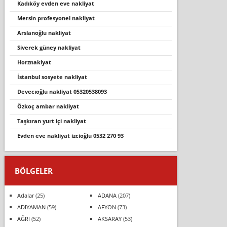
kadiköy evden eve nakli̇yat
mersin profesyonel nakliyat
arslanoğlu nakli̇yat
siverek güney nakliyat
horznaklyat
i̇stanbul sosyete nakliyat
devecıoğlu nakliyat 05320538093
özkoç ambar nakliyat
taşkıran yurt içi nakliyat
evden eve nakli̇yat i̇zci̇oğlu 0532 270 93
BÖLGELER
Adalar
(25)
ADANA
(207)
ADIYAMAN
(59)
AFYON
(73)
AĞRI
(52)
AKSARAY
(53)