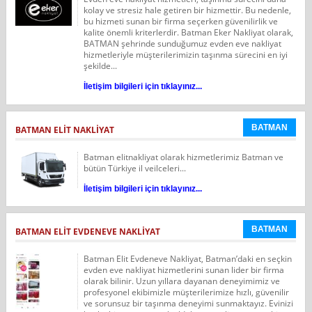
kolay ve stresiz hale getiren bir hizmettir. Bu nedenle,
bu hizmeti sunan bir firma seçerken güvenilirlik ve
kalite önemli kriterlerdir. Batman Eker Nakliyat olarak,
BATMAN şehrinde sunduğumuz evden eve nakliyat
hizmetleriyle müşterilerimizin taşınma sürecini en iyi
şekilde...
İletişim bilgileri için tıklayınız...
BATMAN
BATMAN ELIT NAKLIYAT
Batman elitnakliyat olarak hizmetlerimiz Batman ve
bütün Türkiye il veilceleri...
İletişim bilgileri için tıklayınız...
BATMAN
BATMAN ELIT EVDENEVE NAKLIYAT
Batman Elit Evdeneve Nakliyat, Batman’daki en seçkin
evden eve nakliyat hizmetlerini sunan lider bir firma
olarak bilinir. Uzun yıllara dayanan deneyimimiz ve
profesyonel ekibimizle müşterilerimize hızlı, güvenilir
ve sorunsuz bir taşınma deneyimi sunmaktayız. Evinizi