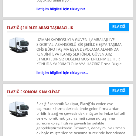
büyük sorunlara yol...
İletişim bilgileri için tıklayınız...
ELAZIĞ
ELAZIĞ ŞEHİRLER ARASI TAŞIMACILIK
UZMAN KADROSUYLA GÜVENLİ,AMBALAJLI VE
SİGORTALI ASANSÖRLÜ BİR ŞEKİLDE EŞYA TAŞIMA
OFİS BÜRO TAŞIMA EŞYA DEPOLAMA ALANINDA
KENDİNİ İSPATLAMIŞ SEKTÖRDE GÜVEN ARZ
ETMEKTEDİR SİZ DEĞERLİ MÜŞTERİLERİMİZE HER
KONUDA YARDIMCI OLMAYA HAZIRIZ Firma Bilgile...
İletişim bilgileri için tıklayınız...
ELAZIĞ
ELAZIĞ EKONOMIK NAKLIYAT
Elazığ Ekonomik Nakliyat, Elazığ’da evden eve
taşımacılık hizmetlerinde önde gelen firmalardan
biridir. Elazığ ve çevresindeki müşterilerimize kaliteli
ve ekonomik nakliyat hizmeti sunarak, taşınma
sürecini kolay, hızlı ve güvenli bir şekilde
gerçekleştirmektedir. Firmamız, deneyimli ve uzman
ekibiyle müşterilerine taşınma sürecinde her adımda