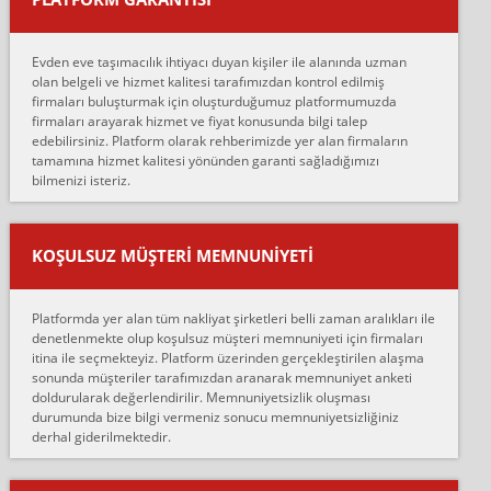
Murat:
Merhaba, bu firmayı bir arkadaş tavsiyesi üzerine tercih ettim,
hiçbir sıkıntı yaşanmayacağını ve kendilerinin çok titiz
Evden eve taşımacılık ihtiyacı duyan kişiler ile alanında uzman
çalıştıklarını, müş...
olan belgeli ve hizmet kalitesi tarafımızdan kontrol edilmiş
firmaları buluşturmak için oluşturduğumuz platformumuzda
Ahmet:
firmaları arayarak hizmet ve fiyat konusunda bilgi talep
Lüleburgaz güngünes evden eve naklyat eşyalarımı taşımak için
edebilirsiniz. Platform olarak rehberimizde yer alan firmaların
anlaştık sabah eve geldiklerinde de eşyalarımı düzgün şekilde
tamamına hizmet kalitesi yönünden garanti sağladığımızı
sarcaz demelerine r...
bilmenizi isteriz.
mehmet güldü:
Ankara ALİCANLAR NAKLİYAT Tutarsız ve ticari ahlak problemleri
var verdikleri fiyat teklifini arttırdılar. Sonrasında taşıma gününde
KOŞULSUZ MÜŞTERI MEMNUNIYETI
oldukça tutarsı...
Erol:
Platformda yer alan tüm nakliyat şirketleri belli zaman aralıkları ile
Ankara Alicanlar naklyat tel 5465524025. 2600 TL'ye ankaradan
denetlenmekte olup koşulsuz müşteri memnuniyeti için firmaları
Konya ya Alicanlar naklyat la anlaştık bu şahıs evin taşınacağı gün
itina ile seçmekteyiz. Platform üzerinden gerçekleştirilen alaşma
fiyatın mazoto gele...
sonunda müşteriler tarafımızdan aranarak memnuniyet anketi
doldurularak değerlendirilir. Memnuniyetsizlik oluşması
Fatih kokmese:
durumunda bize bilgi vermeniz sonucu memnuniyetsizliğiniz
Diyarbakır dan eşyamı getirtmek için anlaştım sözleşme yaptım.
derhal giderilmektedir.
Son anda fiyat artırdılar.. mecburiyetten tasittim.. bu kişiler ağrılı
Ankara merk...