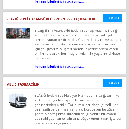
İletişim bilgileri için tıklayınız...
ELAZIĞ
ELAZIĞ BIRLIK ASANSÖRLÜ EVDEN EVE TAŞIMACILIK
Elazığ Birlik Asansörlü Evden Eve Taşımacılık, Elazığ
şehrinde öncü ve güvenilir bir evden eve nakliyat
hizmeti sunan bir firmadır. Yılların deneyimi ve uzman
kadromuzla, müşterilerimize en iyi hizmeti vermek
için çalışıyoruz. Müşteri memnuniyetine önem veren
bir firma olarak, her müşterimizin ihtiyaçlarını dikkate
alarak özel...
İletişim bilgileri için tıklayınız...
ELAZIĞ
MELİS TASIMACİLIK
ELAZIĞ Evden Eve Nakliyat Hizmetleri Elazığ, tarihi ve
kültürel zenginlikleriyle ülkemizin önemli
şehirlerinden biridir. Tarihi yapıları, doğal güzellikleri
ve misafirperver insanlarıyla dikkat çeken bu güzel
şehre olan taşınma sürecinizde, güvenilir bir evden
eve nakliyat hizmeti almanız büyük önem taşır. İşte bu
noktada devreye giren...