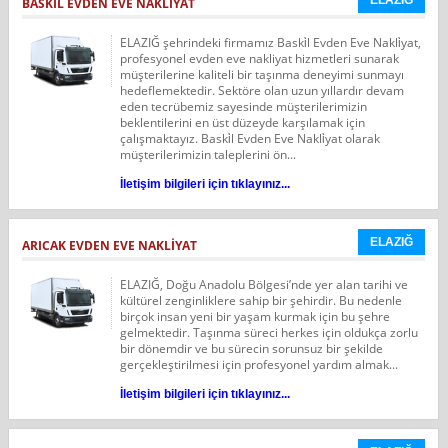
BASKİL EVDEN EVE NAKLİYAT
ELAZIĞ şehrindeki firmamız Baski̇l Evden Eve Nakli̇yat,
profesyonel evden eve nakliyat hizmetleri sunarak
müşterilerine kaliteli bir taşınma deneyimi sunmayı
hedeflemektedir. Sektöre olan uzun yıllardır devam
eden tecrübemiz sayesinde müşterilerimizin
beklentilerini en üst düzeyde karşılamak için
çalışmaktayız. Baski̇l Evden Eve Nakli̇yat olarak
müşterilerimizin taleplerini ön...
İletişim bilgileri için tıklayınız...
ELAZIĞ
ARICAK EVDEN EVE NAKLİYAT
ELAZIĞ, Doğu Anadolu Bölgesi’nde yer alan tarihi ve
kültürel zenginliklere sahip bir şehirdir. Bu nedenle
birçok insan yeni bir yaşam kurmak için bu şehre
gelmektedir. Taşınma süreci herkes için oldukça zorlu
bir dönemdir ve bu sürecin sorunsuz bir şekilde
gerçekleştirilmesi için profesyonel yardım almak...
İletişim bilgileri için tıklayınız...