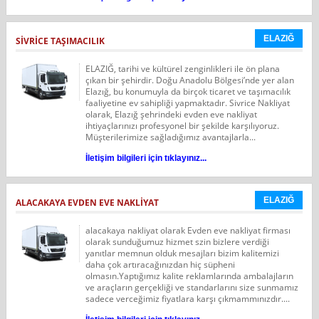
ELAZIĞ
SİVRİCE TAŞIMACILIK
ELAZIĞ, tarihi ve kültürel zenginlikleri ile ön plana
çıkan bir şehirdir. Doğu Anadolu Bölgesi’nde yer alan
Elazığ, bu konumuyla da birçok ticaret ve taşımacılık
faaliyetine ev sahipliği yapmaktadır. Sivrice Nakliyat
olarak, Elazığ şehrindeki evden eve nakliyat
ihtiyaçlarınızı profesyonel bir şekilde karşılıyoruz.
Müşterilerimize sağladığımız avantajlarla...
İletişim bilgileri için tıklayınız...
ELAZIĞ
ALACAKAYA EVDEN EVE NAKLİYAT
alacakaya nakliyat olarak Evden eve nakliyat firması
olarak sunduğumuz hizmet szin bizlere verdiği
yanıtlar memnun olduk mesajları bizim kalitemizi
daha çok artıracağınızdan hiç süpheni
olmasın.Yaptığımız kalite reklamlarında ambalajların
ve araçların gerçekliği ve standarlarını size sunmamız
sadece verceğimiz fiyatlara karşı çıkmammınızdır....