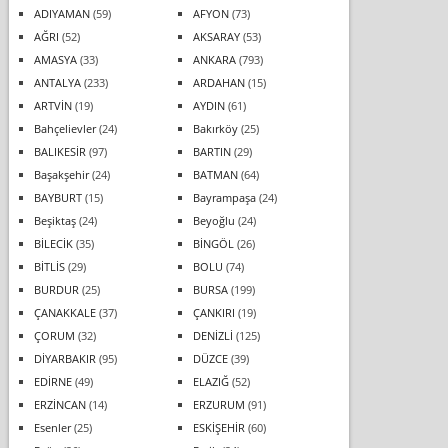
ADIYAMAN
(59)
AFYON
(73)
AĞRI
(52)
AKSARAY
(53)
AMASYA
(33)
ANKARA
(793)
ANTALYA
(233)
ARDAHAN
(15)
ARTVİN
(19)
AYDIN
(61)
Bahçelievler
(24)
Bakırköy
(25)
BALIKESİR
(97)
BARTIN
(29)
Başakşehir
(24)
BATMAN
(64)
BAYBURT
(15)
Bayrampaşa
(24)
Beşiktaş
(24)
Beyoğlu
(24)
BİLECİK
(35)
BİNGÖL
(26)
BİTLİS
(29)
BOLU
(74)
BURDUR
(25)
BURSA
(199)
ÇANAKKALE
(37)
ÇANKIRI
(19)
ÇORUM
(32)
DENİZLİ
(125)
DİYARBAKIR
(95)
DÜZCE
(39)
EDİRNE
(49)
ELAZIĞ
(52)
ERZİNCAN
(14)
ERZURUM
(91)
Esenler
(25)
ESKİŞEHİR
(60)