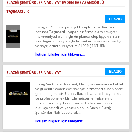
ELAZIĞ ŞENTÜRKLER NAKLIYAT EVDEN EVE ASANSÖRLÜ
TAŞIMACILIK
ELAZIĞ
Elazığ ve * ilimize parsiyel komple Tır ve Kamyon
bazında Taşımacılık yapan bir firma olarak müşteri
memnuniyeti bizim için ön planda olup Eşyanız Bizim
için değerlidir sloganıyla hizmetlerimize devam ediyor
ve saygılarımı sunuyorum ALPER ŞENTÜRK...
İletişim bilgileri için tıklayınız...
ELAZIĞ
ELAZIĞ ŞENTÜRKLER NAKLİYAT
Elazığ Şentürkler Nakliyat, Elazığ ve çevresinde kaliteli
ve güvenilir evden eve nakliyat hizmetleri sunan önde
gelen bir şirkettir. Uzun yıllara dayanan deneyimimiz
ve profesyonel ekibimizle müşterilerimize en iyi
hizmeti sunmayı hedefliyoruz. Ev taşıma süreci
oldukça stresli ve yorucu olabilir. Ancak, Elazığ
Şentürkler Nakliyat olarak,...
İletişim bilgileri için tıklayınız...