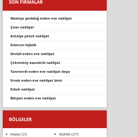
SON FİRMALAR
malatya şanlıdağ evden eve nakliyat
çinar nakli̇yat
antalya petek nakliyat
evimcan lojistik
denizli evden eve nakliyat
çekmeköy asansörlü nakliyat
tanrıverdi evden eve nakliyat depo
ernak evden eve nakliyat izmir
erbek nakliyat
bünyan evden eve nakli̇yat
BÖLGELER
Adalar
(25)
ADANA
(207)