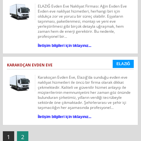
ELAZIĞ Evden Eve Nakliyat Firması: Ağin Evden Eve
Evden eve nakliyat hizmetleri, herhangi biri için
oldukça zor ve yorucu bir süreç olabilir. Eşyaların
taşınması, paketlenmesi, montajı ve yeni eve
yerleştirilmesi gibi birçok detayla uğraşmak, hem
zaman hem de enerji gerektirir. Bu nedenle,
profesyonel bir...
İletişim bilgileri için tıklayınız...
ELAZIĞ
KARAKOÇAN EVDEN EVE
Karakoçan Evden Eve, Elazığ‘da sunduğu evden eve
nakliyat hizmetleri ile öncü bir firma olarak dikkat
çekmektedir. Kaliteli ve güvenilir hizmet anlayışı ile
müşterilerinin memnuniyetini her zaman göz önünde
bulunduran şirketimiz, yılların verdiği tecrübeyle
sektörde öne çıkmaktadır. Şehirlerarası ve şehir içi
taşımacılığın her aşamasında profesyonel...
İletişim bilgileri için tıklayınız...
1
2