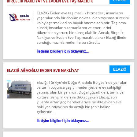
ELAZIĞ
BIRÇELIK NAKLIYAT VE EVDEN EVE TAŞIMACILIK
ELAZIĞ Evden eve taşımacılık hizmetleri, insanların
yaşamlarında bir dönüm noktası olan taşınma sürecini
kolaylaştırmak adına büyük öneme sahiptir. Taşınma
süreci, insanların zamanlarını ve enerjilerini
tüketebilen yorucu bir süreç olabilir. Ancak, Birçelik
Nakliyat ve Evden Eve Taşımacılık olarak Elazığ ilinde
sunduğumuz hizmetler ile bu süreci...
İletişim bilgileri için tıklayınız...
ELAZIĞ
ELAZIĞ AĞAOĞLU EVDEN EVE NAKLİYAT
Elazığ, Türkiye’nin Doğu Anadolu Bölgesi’nde yer alan
ve tarih boyunca çeşitli medeniyetlere ev sahipliği
yapmış olan bir şehirdir. Doğal güzellikleri, tarihi ve
kültürel zenginlikleri ile dikkat çeken Elazığ, son
yıllarda artan göç hareketleriyle birlikte evden eve
nakliyat ihtiyacının da arttığı bir şehir haline
gelmiştir....
İletişim bilgileri için tıklayınız...