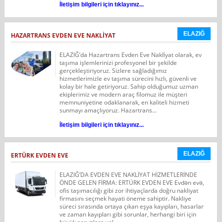
İletişim bilgileri için tıklayınız...
ELAZIĞ
HAZARTRANS EVDEN EVE NAKLİYAT
ELAZIĞ’da Hazartrans Evden Eve Nakli̇yat olarak, ev
taşıma işlemlerinizi profesyonel bir şekilde
gerçekleştiriyoruz. Sizlere sağladığımız
hizmetlerimizle ev taşıma sürecini hızlı, güvenli ve
kolay bir hale getiriyoruz. Sahip olduğumuz uzman
ekiplerimiz ve modern araç filomuz ile müşteri
memnuniyetine odaklanarak, en kaliteli hizmeti
sunmayı amaçlıyoruz. Hazartrans...
İletişim bilgileri için tıklayınız...
ELAZIĞ
ERTÜRK EVDEN EVE
ELAZIĞ’DA EVDEN EVE NAKLİYAT HİZMETLERİNDE
ÖNDE GELEN FİRMA: ERTÜRK EVDEN EVE Evdən evə,
ofis taşımacılığı gibi zor ihtiyaçlarda doğru nakliyat
firmasını seçmek hayati öneme sahiptir. Nakliye
süreci sırasında ortaya çıkan eşya kayıpları, hasarlar
ve zaman kayıpları gibi sorunlar, herhangi biri için