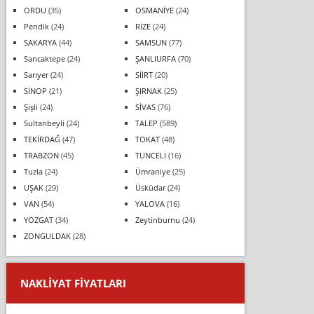
ORDU
(35)
OSMANİYE
(24)
Pendik
(24)
RİZE
(24)
SAKARYA
(44)
SAMSUN
(77)
Sancaktepe
(24)
ŞANLIURFA
(70)
Sarıyer
(24)
SİİRT
(20)
SİNOP
(21)
ŞIRNAK
(25)
Şişli
(24)
SİVAS
(76)
Sultanbeyli
(24)
TALEP
(589)
TEKİRDAĞ
(47)
TOKAT
(48)
TRABZON
(45)
TUNCELİ
(16)
Tuzla
(24)
Ümraniye
(25)
UŞAK
(29)
Üsküdar
(24)
VAN
(54)
YALOVA
(16)
YOZGAT
(34)
Zeytinburnu
(24)
ZONGULDAK
(28)
NAKLIYAT FIYATLARI