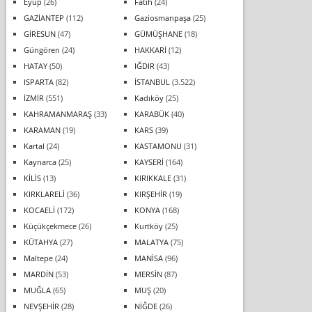
Eyüp
(26)
Fatih
(24)
GAZİANTEP
(112)
Gaziosmanpaşa
(25)
GİRESUN
(47)
GÜMÜŞHANE
(18)
Güngören
(24)
HAKKARİ
(12)
HATAY
(50)
IĞDIR
(43)
ISPARTA
(82)
İSTANBUL
(3.522)
İZMİR
(551)
Kadıköy
(25)
KAHRAMANMARAŞ
(33)
KARABÜK
(40)
KARAMAN
(19)
KARS
(39)
Kartal
(24)
KASTAMONU
(31)
Kaynarca
(25)
KAYSERİ
(164)
KİLİS
(13)
KIRIKKALE
(31)
KIRKLARELİ
(36)
KIRŞEHİR
(19)
KOCAELİ
(172)
KONYA
(168)
Küçükçekmece
(26)
Kurtköy
(25)
KÜTAHYA
(27)
MALATYA
(75)
Maltepe
(24)
MANİSA
(96)
MARDİN
(53)
MERSİN
(87)
MUĞLA
(65)
MUŞ
(20)
NEVŞEHİR
(28)
NİĞDE
(26)