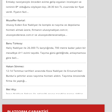
Emlakçı tavsiyesiyle önceden evime gelip eşyaları inceleyen ve
isminin B* olduğunu söyleyen kişi, 28-30 bin TL civarında bir fiyat
verdi. Fiyatın fazl...
Muzaffer Kartal:
Ulusoy Evden Eve Nakliyat ile komple ev taşıma ve depolama
hizmeti almak üzere, firmanın ulusoynaklyat.com.tr,
ulusoyevdeneve.com.tr ve ulusoyevdenevenaklya...
Banu Türksoy:
Haliç Nakliyat ile 26.000 TL karşılığında, 700 metre kadar yakın bir
mesafeye 4+1 evimi taşıdık. Taşıma günü geldiğinde, anlaşmamıza
göre beli...
Hakan Sönmez:
12-14 Temmuz tarihleri arasında Koza Nakliyat ile Erzurum’dan
Burdur’a şehirler arası taşınma hizmeti aldım. Taşınma öncesinde
firma ile yaptığı...
Mel Alty:
İnova Nakliyat Ankara ile anlaşıldı eşyayı taşıdılar parayı aldılar.
Salon duvarına bir baktım birisi boydan alüminyum renkli bantı
yapıştırm...
PLATFORM GARANTİSİ