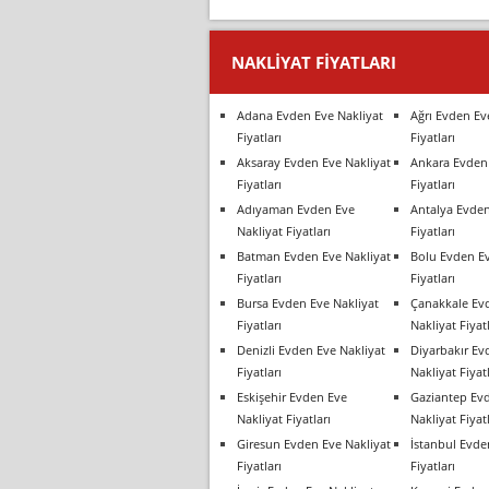
NAKLIYAT FIYATLARI
Adana Evden Eve Nakliyat
Ağrı Evden Ev
Fiyatları
Fiyatları
Aksaray Evden Eve Nakliyat
Ankara Evden 
Fiyatları
Fiyatları
Adıyaman Evden Eve
Antalya Evden
Nakliyat Fiyatları
Fiyatları
Batman Evden Eve Nakliyat
Bolu Evden Ev
Fiyatları
Fiyatları
Bursa Evden Eve Nakliyat
Çanakkale Ev
Fiyatları
Nakliyat Fiyatl
Denizli Evden Eve Nakliyat
Diyarbakır Ev
Fiyatları
Nakliyat Fiyatl
Eskişehir Evden Eve
Gaziantep Ev
Nakliyat Fiyatları
Nakliyat Fiyatl
Giresun Evden Eve Nakliyat
İstanbul Evde
Fiyatları
Fiyatları