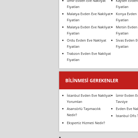
İzmir Evden Eve Nakliyat
Kayseri Evden
Fiyatları
Fiyatları
Malatya Evden Eve Nakliyat
Konya Evden 
Fiyatları
Fiyatları
Malatya Evden Eve Nakliyat
Mersin Evden 
Fiyatları
Fiyatları
Ordu Evden Eve Nakliyat
Sivas Evden E
Fiyatları
Fiyatları
Trabzon Evden Eve Nakliyat
Fiyatları
BILINMESI GEREKENLER
İstanbul Evden Eve Nakliyat
İzmir Evden E
Yorumları
Tavsiye
Asansörlü Taşımacılık
Evden Eve Nak
Nedir?
İstanbul Ofis 
Ekspertiz Hizmeti Nedir?