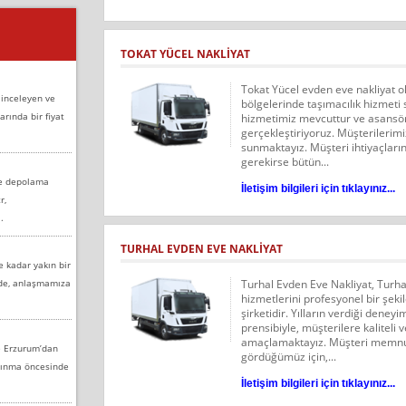
TOKAT YÜCEL NAKLIYAT
Tokat Yücel evden eve nakliyat ol
 inceleyen ve
bölgelerinde taşımacılık hizmeti
arında bir fiyat
hizmetimiz mevcuttur ve asansörlü
gerçekleştiriyoruz. Müşterilerim
sunmaktayız. Müşteri ihtiyaçları
gerekirse bütün...
ve depolama
İletişim bilgileri için tıklayınız...
r,
.
TURHAL EVDEN EVE NAKLIYAT
e kadar yakın bir
nde, anlaşmamıza
Turhal Evden Eve Nakliyat, Turhal
hizmetlerini profesyonel bir şeki
şirketidir. Yılların verdiği dene
prensibiyle, müşterilere kaliteli
amaçlamaktayız. Müşteri memnun
e Erzurum’dan
gördüğümüz için,...
aşınma öncesinde
İletişim bilgileri için tıklayınız...