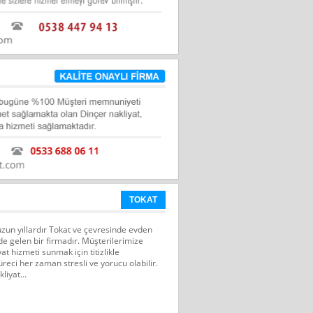
TOKAT
uzun yıllardır Tokat ve çevresinde evden
de gelen bir firmadır. Müşterilerimize
yat hizmeti sunmak için titizlikle
reci her zaman stresli ve yorucu olabilir.
iyat...