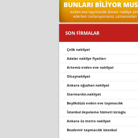
SON FİRMALAR
çelik nakliyat
adalar nakliye fiyatları
artemiz evden eve nakliyat
olcaynakliyat
ankara oğuzhan nakliyat
starmardin.nakliyat
beylikdüzü evden eve taşımacılık
i̇stanbul depolama hizmeti izcioglu
ankara öz metro nakliyat
bozdemi̇r taşimacilik i̇stanbul