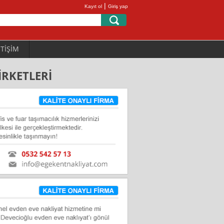
|
Kayıt ol
Giriş yap
ETİŞİM
İRKETLERİ