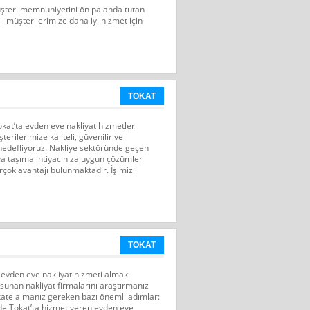
üşteri memnuniyetini ön palanda tutan
li müşterilerimize daha iyi hizmet için
TOKAT
kat’ta evden eve nakliyat hizmetleri
erilerimize kaliteli, güvenilir ve
hedefliyoruz. Nakliye sektöründe geçen
şya taşıma ihtiyacınıza uygun çözümler
rçok avantajı bulunmaktadır. İşimizi
TOKAT
sı evden eve nakliyat hizmeti almak
i sunan nakliyat firmalarını araştırmanız
kkate almanız gereken bazı önemli adımlar:
nde Tokat’ta hizmet veren evden eve