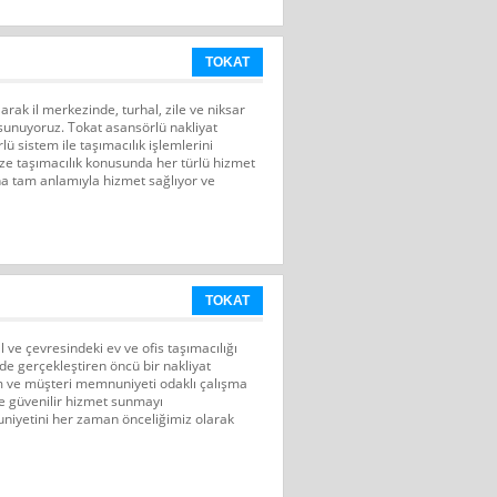
TOKAT
arak il merkezinde, turhal, zile ve niksar
 sunuyoruz. Tokat asansörlü nakliyat
 sistem ile taşımacılık işlemlerini
ize taşımacılık konusunda her türlü hizmet
na tam anlamıyla hizmet sağlıyor ve
TOKAT
 ve çevresindeki ev ve ofis taşımacılığı
lde gerçekleştiren öncü bir nakliyat
yim ve müşteri memnuniyeti odaklı çalışma
 ve güvenilir hizmet sunmayı
iyetini her zaman önceliğimiz olarak