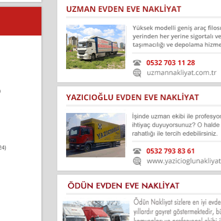
)
24)