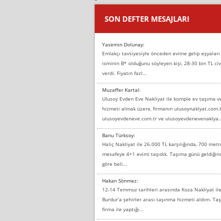
SON DEFTER MESAJLARI
Yasemin Dolunay:
Emlakçı tavsiyesiyle önceden evime gelip eşyaları
isminin B* olduğunu söyleyen kişi, 28-30 bin TL civ
verdi. Fiyatın fazl...
Muzaffer Kartal:
Ulusoy Evden Eve Nakliyat ile komple ev taşıma 
hizmeti almak üzere, firmanın ulusoynaklyat.com.t
ulusoyevdeneve.com.tr ve ulusoyevdenevenaklya..
Banu Türksoy:
Haliç Nakliyat ile 26.000 TL karşılığında, 700 metr
mesafeye 4+1 evimi taşıdık. Taşıma günü geldiği
göre beli...
Hakan Sönmez:
12-14 Temmuz tarihleri arasında Koza Nakliyat il
Burdur’a şehirler arası taşınma hizmeti aldım. T
firma ile yaptığı...