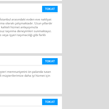
TOKAT
 İstanbul arasındaki evden eve nakliyat
rma olarak çalışmaktadır. Uzun yıllardır
kaliteli hizmet anlayışımızla
nsuz taşınma deneyimleri sunmaktayız.
 veya işyeri taşımacılığı gibi farklı
TOKAT
üşteri memnuniyetini ön palanda tutan
li müşterilerimize daha iyi hizmet için
TOKAT