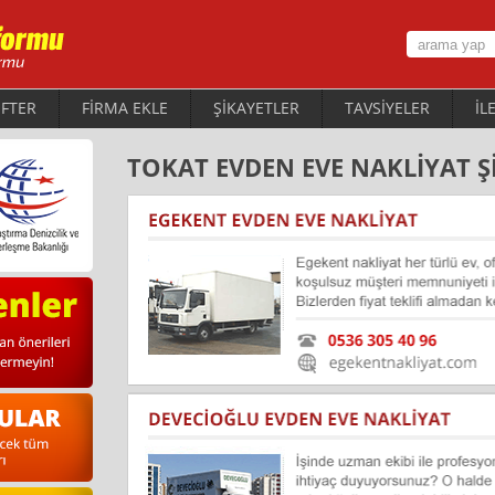
FTER
FİRMA EKLE
ŞİKAYETLER
TAVSİYELER
İL
TOKAT EVDEN EVE NAKLİYAT Ş