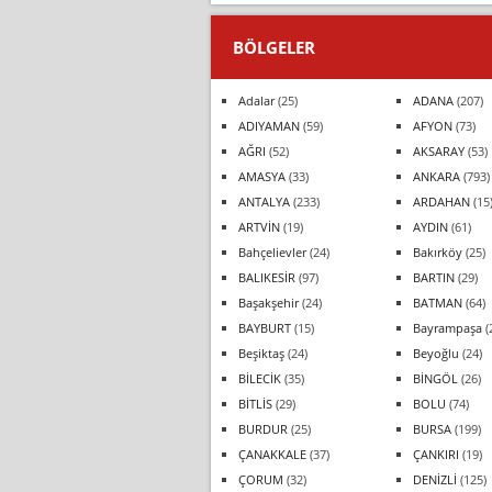
BÖLGELER
Adalar
(25)
ADANA
(207)
ADIYAMAN
(59)
AFYON
(73)
AĞRI
(52)
AKSARAY
(53)
AMASYA
(33)
ANKARA
(793)
ANTALYA
(233)
ARDAHAN
(15
ARTVİN
(19)
AYDIN
(61)
Bahçelievler
(24)
Bakırköy
(25)
BALIKESİR
(97)
BARTIN
(29)
Başakşehir
(24)
BATMAN
(64)
BAYBURT
(15)
Bayrampaşa
(
Beşiktaş
(24)
Beyoğlu
(24)
BİLECİK
(35)
BİNGÖL
(26)
BİTLİS
(29)
BOLU
(74)
BURDUR
(25)
BURSA
(199)
ÇANAKKALE
(37)
ÇANKIRI
(19)
ÇORUM
(32)
DENİZLİ
(125)