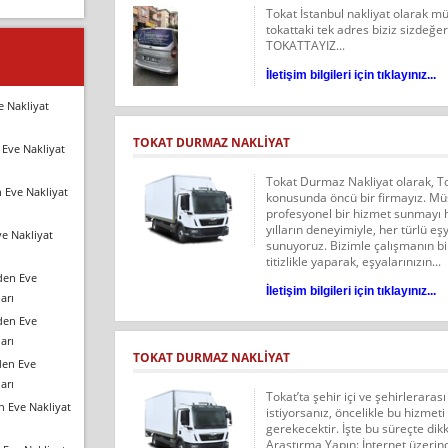
Tokat İstanbul nakliyat olarak m
tokattaki tek adres biziz sizdeğer
TOKATTAYIZ...
İletişim bilgileri için tıklayınız...
e Nakliyat
TOKAT DURMAZ NAKLIYAT
Eve Nakliyat
Tokat Durmaz Nakliyat olarak, To
 Eve Nakliyat
konusunda öncü bir firmayız. Müşt
profesyonel bir hizmet sunmayı 
yılların deneyimiyle, her türlü e
e Nakliyat
sunuyoruz. Bizimle çalışmanın bi
titizlikle yaparak, eşyalarınızın...
den Eve
İletişim bilgileri için tıklayınız...
arı
den Eve
arı
TOKAT DURMAZ NAKLIYAT
den Eve
arı
Tokat’ta şehir içi ve şehirlerara
n Eve Nakliyat
istiyorsanız, öncelikle bu hizmet
gerekecektir. İşte bu süreçte di
Araştırma Yapın: İnternet üzeri