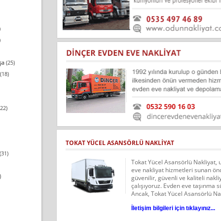
)
)
şa
(25)
(18)
22)
TOKAT YÜCEL ASANSÖRLÜ NAKLIYAT
(31)
Tokat Yücel Asansörlü Nakliyat, 
eve nakliyat hizmetleri sunan ön
)
güvenilir, güvenli ve kaliteli nakli
çalışıyoruz. Evden eve taşınma sü
Ancak, Tokat Yücel Asansörlü Nakl
İletişim bilgileri için tıklayınız...