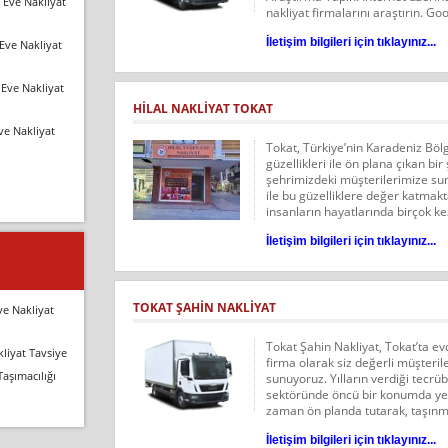
 Eve Nakliyat
nakliyat firmalarını araştırın. Go
İletişim bilgileri için tıklayınız...
Eve Nakliyat
Eve Nakliyat
HILAL NAKLIYAT TOKAT
ve Nakliyat
Tokat, Türkiye’nin Karadeniz Bölg
güzellikleri ile ön plana çıkan bir
şehrimizdeki müşterilerimize su
ile bu güzelliklere değer katmakt
insanların hayatlarında birçok kez
İletişim bilgileri için tıklayınız...
TOKAT ŞAHIN NAKLIYAT
ve Nakliyat
Tokat Şahin Nakliyat, Tokat’ta ev
liyat Tavsiye
firma olarak siz değerli müşterile
Taşımacılığı
sunuyoruz. Yılların verdiği tecrü
sektöründe öncü bir konumda yer
zaman ön planda tutarak, taşınm
İletişim bilgileri için tıklayınız...