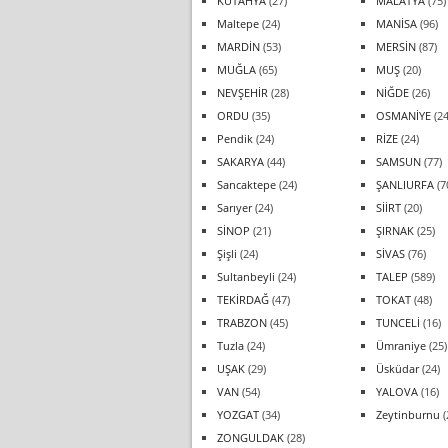
KÜTAHYA
(27)
MALATYA
(75)
Maltepe
(24)
MANİSA
(96)
MARDİN
(53)
MERSİN
(87)
MUĞLA
(65)
MUŞ
(20)
NEVŞEHİR
(28)
NİĞDE
(26)
ORDU
(35)
OSMANİYE
(24
Pendik
(24)
RİZE
(24)
SAKARYA
(44)
SAMSUN
(77)
Sancaktepe
(24)
ŞANLIURFA
(7
Sarıyer
(24)
SİİRT
(20)
SİNOP
(21)
ŞIRNAK
(25)
Şişli
(24)
SİVAS
(76)
Sultanbeyli
(24)
TALEP
(589)
TEKİRDAĞ
(47)
TOKAT
(48)
TRABZON
(45)
TUNCELİ
(16)
Tuzla
(24)
Ümraniye
(25)
UŞAK
(29)
Üsküdar
(24)
VAN
(54)
YALOVA
(16)
YOZGAT
(34)
Zeytinburnu
(
ZONGULDAK
(28)