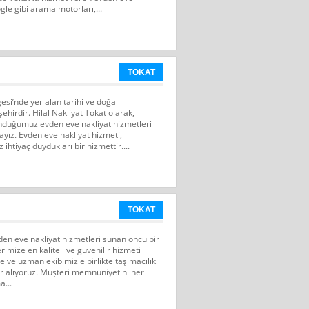
ogle gibi arama motorları,...
TOKAT
esi’nde yer alan tarihi ve doğal
 şehirdir. Hilal Nakliyat Tokat olarak,
nduğumuz evden eve nakliyat hizmetleri
ayız. Evden eve nakliyat hizmeti,
 ihtiyaç duydukları bir hizmettir....
TOKAT
den eve nakliyat hizmetleri sunan öncü bir
rimize en kaliteli ve güvenilir hizmeti
be ve uzman ekibimizle birlikte taşımacılık
 alıyoruz. Müşteri memnuniyetini her
a...