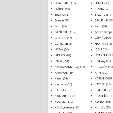
DİYARBAKIR
(95)
DÜZCE
(39)
EDİRNE
(49)
ELAZIĞ
(52)
ERZİNCAN
(14)
ERZURUM
(91
Esenler
(25)
ESKİŞEHİR
(60
Eyüp
(26)
Fatih
(24)
GAZİANTEP
(112)
Gaziosmanpa
GİRESUN
(47)
GÜMÜŞHANE
Güngören
(24)
HAKKARİ
(12)
HATAY
(50)
IĞDIR
(43)
ISPARTA
(82)
İSTANBUL
(3.5
İZMİR
(551)
Kadıköy
(25)
KAHRAMANMARAŞ
(33)
KARABÜK
(40)
KARAMAN
(19)
KARS
(39)
Kartal
(24)
KASTAMONU
Kaynarca
(25)
KAYSERİ
(164)
KİLİS
(13)
KIRIKKALE
(31
KIRKLARELİ
(36)
KIRŞEHİR
(19)
KOCAELİ
(172)
KONYA
(168)
Küçükçekmece
(26)
Kurtköy
(25)