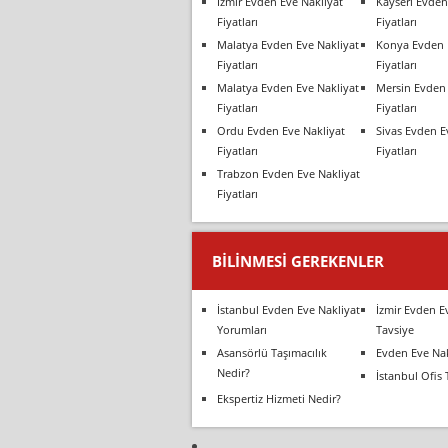
İzmir Evden Eve Nakliyat
Kayseri Evden
Fiyatları
Fiyatları
Malatya Evden Eve Nakliyat
Konya Evden 
Fiyatları
Fiyatları
Malatya Evden Eve Nakliyat
Mersin Evden 
Fiyatları
Fiyatları
Ordu Evden Eve Nakliyat
Sivas Evden E
Fiyatları
Fiyatları
Trabzon Evden Eve Nakliyat
Fiyatları
BILINMESI GEREKENLER
İstanbul Evden Eve Nakliyat
İzmir Evden E
Yorumları
Tavsiye
Asansörlü Taşımacılık
Evden Eve Nak
Nedir?
İstanbul Ofis 
Ekspertiz Hizmeti Nedir?