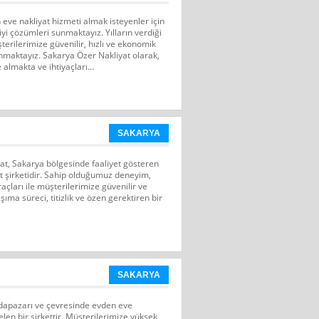
eve nakliyat hizmeti almak isteyenler için
yi çözümleri sunmaktayız. Yılların verdiği
erilerimize güvenilir, hızlı ve ekonomik
unmaktayız. Sakarya Özer Nakliyat olarak,
 almakta ve ihtiyaçları...
SAKARYA
at, Sakarya bölgesinde faaliyet gösteren
t şirketidir. Sahip olduğumuz deneyim,
çları ile müşterilerimize güvenilir ve
şıma süreci, titizlik ve özen gerektiren bir
SAKARYA
dapazarı ve çevresinde evden eve
len bir şirkettir. Müşterilerimize yüksek