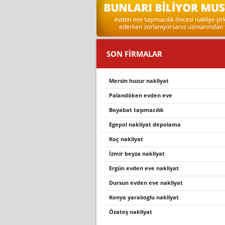
SON FİRMALAR
mersin huzur nakliyat
palandöken evden eve
boyabat taşimacilik
egepol nakli̇yat depolama
koç nakli̇yat
i̇zmir beyza nakliyat
ergün evden eve nakli̇yat
dursun evden eve nakli̇yat
konya yaralıoglu nakliyat
özateş nakliyat