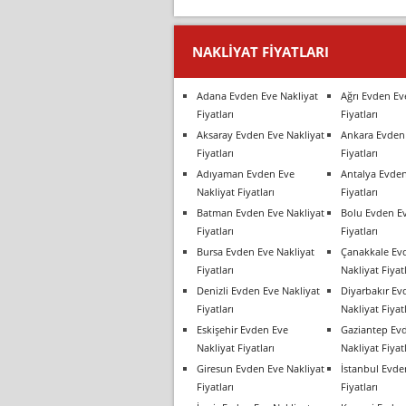
NAKLIYAT FIYATLARI
Adana Evden Eve Nakliyat
Ağrı Evden Ev
Fiyatları
Fiyatları
Aksaray Evden Eve Nakliyat
Ankara Evden 
Fiyatları
Fiyatları
Adıyaman Evden Eve
Antalya Evden
Nakliyat Fiyatları
Fiyatları
Batman Evden Eve Nakliyat
Bolu Evden Ev
Fiyatları
Fiyatları
Bursa Evden Eve Nakliyat
Çanakkale Ev
Fiyatları
Nakliyat Fiyatl
Denizli Evden Eve Nakliyat
Diyarbakır Ev
Fiyatları
Nakliyat Fiyatl
Eskişehir Evden Eve
Gaziantep Ev
Nakliyat Fiyatları
Nakliyat Fiyatl
Giresun Evden Eve Nakliyat
İstanbul Evde
Fiyatları
Fiyatları