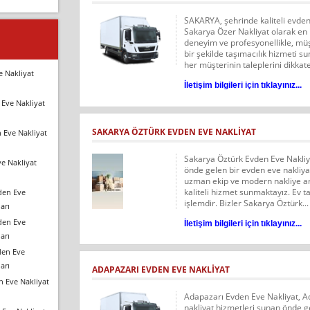
SAKARYA, şehrinde kaliteli evden 
Sakarya Özer Nakliyat olarak en i
deneyim ve profesyonellikle, müşt
bir şekilde taşımacılık hizmeti s
her müşterinin taleplerini dikkate
e Nakliyat
İletişim bilgileri için tıklayınız...
Eve Nakliyat
SAKARYA ÖZTÜRK EVDEN EVE NAKLIYAT
 Eve Nakliyat
Sakarya Öztürk Evden Eve Nakliy
e Nakliyat
önde gelen bir evden eve nakliya
uzman ekip ve modern nakliye ara
kaliteli hizmet sunmaktayız. Ev ta
den Eve
işlemdir. Bizler Sakarya Öztürk...
arı
den Eve
İletişim bilgileri için tıklayınız...
arı
den Eve
arı
ADAPAZARI EVDEN EVE NAKLIYAT
n Eve Nakliyat
Adapazarı Evden Eve Nakliyat, A
nakliyat hizmetleri sunan önde ge