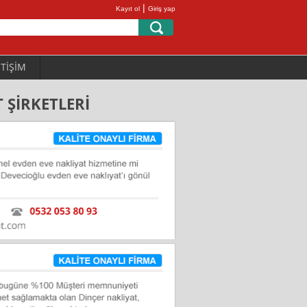
|
Kayıt ol
Giriş yap
ETİŞİM
 ŞİRKETLERİ