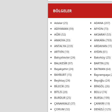
BÖLGELER
Adalar
(25)
ADANA
(207)
ADIYAMAN
(59)
AFYON
(73)
AĞRI
(52)
AKSARAY
(53)
AMASYA
(33)
ANKARA
(793)
ANTALYA
(233)
ARDAHAN
(15
ARTVİN
(19)
AYDIN
(61)
Bahçelievler
(24)
Bakırköy
(25)
BALIKESİR
(97)
BARTIN
(29)
Başakşehir
(24)
BATMAN
(64)
BAYBURT
(15)
Bayrampaşa
(
Beşiktaş
(24)
Beyoğlu
(24)
BİLECİK
(35)
BİNGÖL
(26)
BİTLİS
(29)
BOLU
(74)
BURDUR
(25)
BURSA
(199)
ÇANAKKALE
(37)
ÇANKIRI
(19)
ÇORUM
(32)
DENİZLİ
(125)