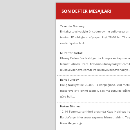
SON DEFTER MESAJLARI
Yasemin Dolunay:
Emlakçı tavsiyesiyle önceden evime gelip eşyaları
isminin B* olduğunu söyleyen kişi, 28-30 bin TL civ
verdi. Fiyatın fazl...
Muzaffer Kartal:
Ulusoy Evden Eve Nakliyat ile komple ev taşıma 
hizmeti almak üzere, firmanın ulusoynaklyat.com.t
ulusoyevdeneve.com.tr ve ulusoyevdenevenaklya..
Banu Türksoy:
Haliç Nakliyat ile 26.000 TL karşılığında, 700 metr
mesafeye 4+1 evimi taşıdık. Taşıma günü geldiği
göre beli...
Hakan Sönmez:
12-14 Temmuz tarihleri arasında Koza Nakliyat il
Burdur’a şehirler arası taşınma hizmeti aldım. T
firma ile yaptığı...