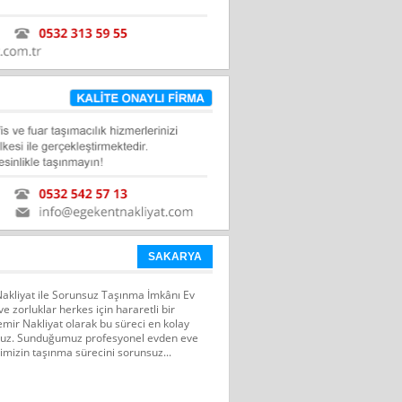
SAKARYA
kliyat ile Sorunsuz Taşınma İmkânı Ev
 zorluklar herkes için hararetli bir
ir Nakliyat olarak bu süreci en kolay
oruz. Sunduğumuz profesyonel evden eve
rimizin taşınma sürecini sorunsuz...