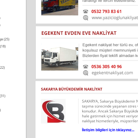
)
)
şa
(25)
(18)
22)
SAKARYA BÜYÜKDEMIR NAKLIYAT
(31)
SAKARYA, Sakarya Büyükdemir Na
taşıma sürecinde yaşanan stres ve
)
konudur. Ancak Sakarya Büyükdem
hale getirmek için hizmet veriy
nakliyat hizmetleriyle, müşterile
İletişim bilgileri için tıklayınız...