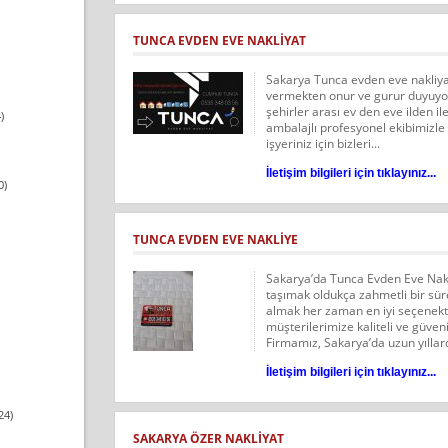
TUNCA EVDEN EVE NAKLIYAT
Sakarya Tunca evden eve nakliyat
vermekten onur ve gurur duyuyoruz
şehirler arası ev den eve ilden ile
)
ambalajlı profesyonel ekibimizle
işyeriniz için bizleri...
İletişim bilgileri için tıklayınız...
0)
TUNCA EVDEN EVE NAKLIYE
Sakarya’da Tunca Evden Eve Nakl
taşımak oldukça zahmetli bir sür
almak her zaman en iyi seçenekt
müşterilerimize kaliteli ve güven
Firmamız, Sakarya’da uzun yıllard
İletişim bilgileri için tıklayınız...
24)
SAKARYA ÖZER NAKLIYAT