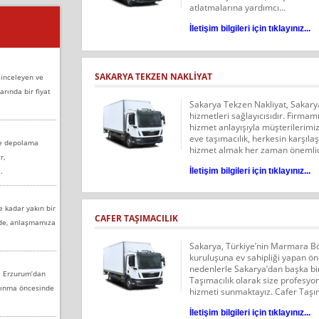
atlatmalarına yardımcı...
İletişim bilgileri için tıklayınız...
SAKARYA TEKZEN NAKLIYAT
 inceleyen ve
arında bir fiyat
Sakarya Tekzen Nakliyat, Sakary
hizmetleri sağlayıcısıdır. Firmamı
hizmet anlayışıyla müşterilerim
eve taşımacılık, herkesin karşılaşa
ve depolama
hizmet almak her zaman önemlidir
r,
İletişim bilgileri için tıklayınız...
.
e kadar yakın bir
CAFER TAŞIMACILIK
nde, anlaşmamıza
Sakarya, Türkiye’nin Marmara Böl
kuruluşuna ev sahipliği yapan öne
nedenlerle Sakarya’dan başka bi
e Erzurum’dan
Taşımacılık olarak size profesyon
aşınma öncesinde
hizmeti sunmaktayız. Cafer Taşım
İletişim bilgileri için tıklayınız...