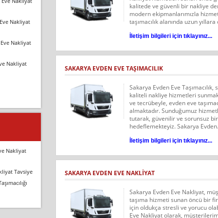
 Eve Nakliyat
kalitede ve güvenli bir nakliye 
modern ekipmanlarımızla hizmet
taşımacılık alanında uzun yıllara
Eve Nakliyat
İletişim bilgileri için tıklayınız...
Eve Nakliyat
ve Nakliyat
SAKARYA EVDEN EVE TAŞIMACILIK
Sakarya Evden Eve Taşımacılık, s
kaliteli nakliye hizmetleri sunma
ve tecrübeyle, evden eve taşıma
almaktadır. Sunduğumuz hizmetl
tutarak, güvenilir ve sorunsuz bi
hedeflemekteyiz. Sakarya Evden.
İletişim bilgileri için tıklayınız...
ve Nakliyat
liyat Tavsiye
SAKARYA EVDEN EVE NAKLIYAT
Taşımacılığı
Sakarya Evden Eve Nakliyat, müşte
taşıma hizmeti sunan öncü bir f
için oldukça stresli ve yorucu ol
Eve Nakliyat olarak, müşterilerim