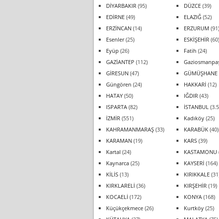
DİYARBAKIR
(95)
DÜZCE
(39)
EDİRNE
(49)
ELAZIĞ
(52)
ERZİNCAN
(14)
ERZURUM
(91
Esenler
(25)
ESKİŞEHİR
(60
Eyüp
(26)
Fatih
(24)
GAZİANTEP
(112)
Gaziosmanpa
GİRESUN
(47)
GÜMÜŞHANE
Güngören
(24)
HAKKARİ
(12)
HATAY
(50)
IĞDIR
(43)
ISPARTA
(82)
İSTANBUL
(3.5
İZMİR
(551)
Kadıköy
(25)
KAHRAMANMARAŞ
(33)
KARABÜK
(40)
KARAMAN
(19)
KARS
(39)
Kartal
(24)
KASTAMONU
Kaynarca
(25)
KAYSERİ
(164)
KİLİS
(13)
KIRIKKALE
(31
KIRKLARELİ
(36)
KIRŞEHİR
(19)
KOCAELİ
(172)
KONYA
(168)
Küçükçekmece
(26)
Kurtköy
(25)