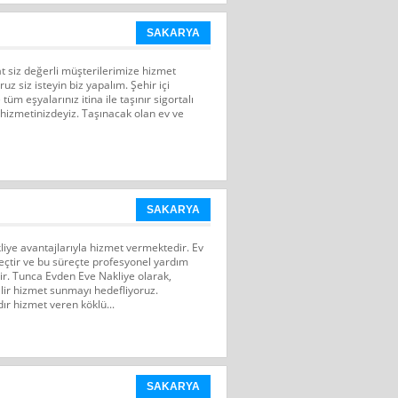
SAKARYA
 siz değerli müşterilerimize hizmet
 siz isteyin biz yapalım. Şehir içi
 tüm eşyalarınız itina ile taşınır sigortalı
 hizmetinizdeyiz. Taşınacak olan ev ve
SAKARYA
iye avantajlarıyla hizmet vermektedir. Ev
eçtir ve bu süreçte profesyonel yardım
ir. Tunca Evden Eve Nakliye olarak,
ilir hizmet sunmayı hedefliyoruz.
ır hizmet veren köklü...
SAKARYA