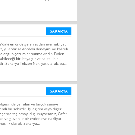
SAKARYA
a’daki en önde gelen evden eve nakliyat
z, yıllardır sektördeki deneyimi ve kaliteli
ize özgün çözümler sunmaktadır. Evden
bileceği bir ihtiyaçtır ve kaliteli bir
. Sakarya Tekzen Nakliyat olarak, bu...
SAKARYA
gesi’nde yer alan ve birçok sanayi
mli bir şehirdir. İş, eğitim veya diğer
r şehre taşınmayı düşünüyorsanız, Cafer
el ve güvenilir bir evden eve nakliyat
acılık olarak, Sakarya...