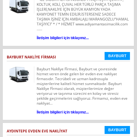
KOLTUK, KOLİ, ÇUVAL HER TÜRLÜ PARÇA TAŞIMA
İŞLERİ,NAKLİYE İÇİN BÜYÜK KAMYON YADA
KAMYONET TEMİN EDİLİR.İSTERSENİZ SADECE
TAŞIMA İŞİNİZ İÇİN AMBALAJLI MARANGOZLU“HAMAL
TAŞIYICI” * / * HİZMET www.adiyamantasimacilik.com
…...
İletişim bilgileri için tıklayınız...
BAYBURT
BAYBURT NAKLİYE FİRMASI
Bayburt Nakli̇ye Fi̇rmasi, Bayburt ve çevresinde
hizmet veren önde gelen bir evden eve nakliyat
firmasıdır. Tecrübeli ve uzman kadrosuyla
müşterilerine kaliteli hizmet sunmaktadır. Bayburt
Nakli̇ye Fi̇rmasi olarak, müşterilerimize değer
veriyoruz ve taşınma sürecini en kolay ve stresiz
şekilde geçirmelerini sağlıyoruz. Firmamız, evden eve
nakliyat...
İletişim bilgileri için tıklayınız...
BAYBURT
AYDINTEPE EVDEN EVE NAKLİYAT