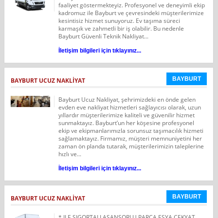
faaliyet göstermekteyiz. Profesyonel ve deneyimli ekip
kadromuz ile Bayburt ve çevresindeki müşterilerimize
kesintisiz hizmet sunuyoruz. Ev taşıma süreci
karmaşık ve zahmetli bir iş olabilir. Bu nedenle
Bayburt Güvenli Teknik Nakliyat...
İletişim bilgileri için tıklayınız...
BAYBURT
BAYBURT UCUZ NAKLIYAT
Bayburt Ucuz Nakliyat, şehrimizdeki en önde gelen
evden eve nakliyat hizmetleri sağlayıcısı olarak, uzun
yıllardır müşterilerimize kaliteli ve güvenilir hizmet
sunmaktayız. Bayburt’un her köşesine profesyonel
ekip ve ekipmanlarımızla sorunsuz taşımacılık hizmeti
sağlamaktayız. Firmamız, müşteri memnuniyetini her
zaman ön planda tutarak, müşterilerimizin taleplerine
hızlı ve...
İletişim bilgileri için tıklayınız...
BAYBURT
BAYBURT UCUZ NAKLIYAT
* ILE SIGORTALI ASANSORLU PARÇA EŞYA ÇEKYAT,