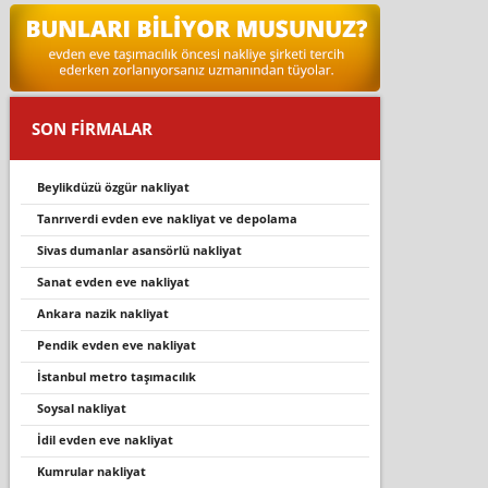
SON FİRMALAR
beylikdüzü özgür nakliyat
tanrıverdi evden eve nakliyat ve depolama
si̇vas dumanlar asansörlü nakli̇yat
sanat evden eve nakli̇yat
ankara nazi̇k nakli̇yat
pendik evden eve nakliyat
i̇stanbul metro taşımacılık
soysal nakliyat
i̇di̇l evden eve nakli̇yat
kumrular nakliyat