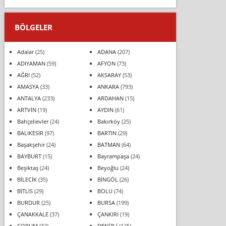
BÖLGELER
Adalar
(25)
ADANA
(207)
ADIYAMAN
(59)
AFYON
(73)
AĞRI
(52)
AKSARAY
(53)
AMASYA
(33)
ANKARA
(793)
ANTALYA
(233)
ARDAHAN
(15)
ARTVİN
(19)
AYDIN
(61)
Bahçelievler
(24)
Bakırköy
(25)
BALIKESİR
(97)
BARTIN
(29)
Başakşehir
(24)
BATMAN
(64)
BAYBURT
(15)
Bayrampaşa
(24)
Beşiktaş
(24)
Beyoğlu
(24)
BİLECİK
(35)
BİNGÖL
(26)
BİTLİS
(29)
BOLU
(74)
BURDUR
(25)
BURSA
(199)
ÇANAKKALE
(37)
ÇANKIRI
(19)
ÇORUM
(32)
DENİZLİ
(125)