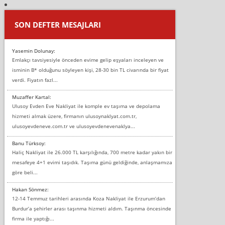
SON DEFTER MESAJLARI
Yasemin Dolunay:
Emlakçı tavsiyesiyle önceden evime gelip eşyaları inceleyen ve
isminin B* olduğunu söyleyen kişi, 28-30 bin TL civarında bir fiyat
verdi. Fiyatın fazl...
Muzaffer Kartal:
Ulusoy Evden Eve Nakliyat ile komple ev taşıma ve depolama
hizmeti almak üzere, firmanın ulusoynaklyat.com.tr,
ulusoyevdeneve.com.tr ve ulusoyevdenevenaklya...
Banu Türksoy:
Haliç Nakliyat ile 26.000 TL karşılığında, 700 metre kadar yakın bir
mesafeye 4+1 evimi taşıdık. Taşıma günü geldiğinde, anlaşmamıza
göre beli...
Hakan Sönmez:
12-14 Temmuz tarihleri arasında Koza Nakliyat ile Erzurum’dan
Burdur’a şehirler arası taşınma hizmeti aldım. Taşınma öncesinde
firma ile yaptığı...