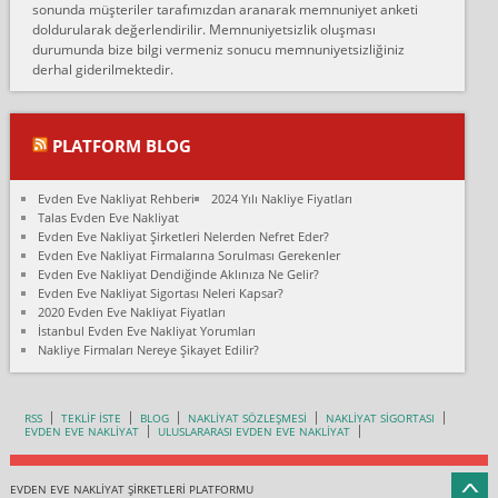
sonunda müşteriler tarafımızdan aranarak memnuniyet anketi
doldurularak değerlendirilir. Memnuniyetsizlik oluşması
Fatih kokmese:
durumunda bize bilgi vermeniz sonucu memnuniyetsizliğiniz
Diyarbakır dan eşyamı getirtmek için anlaştım sözleşme yaptım.
derhal giderilmektedir.
Son anda fiyat artırdılar.. mecburiyetten tasittim.. bu kişiler ağrılı
Ankara merk...
Ali:
PLATFORM BLOG
İzmir de evim naklyat diye bir firmaya ev taşıttık, çok pişman
olduk. Asansörlü dediler sonra uraya asansör kurulmaz dediler
Evden Eve Nakliyat Rehberi
2024 Yılı Nakliye Fiyatları
fark istediler. ortada asa...
Talas Evden Eve Nakliyat
Evden Eve Nakliyat Şirketleri Nelerden Nefret Eder?
Nimet:
Evden Eve Nakliyat Firmalarına Sorulması Gerekenler
Ben 2021 Ağustos ilk haftası Evimi taşıdım yani İstanbul'un bir
Evden Eve Nakliyat Dendiğinde Aklınıza Ne Gelir?
Mahallesi'nden bir başka Mahallesi'ne yani Ümraniye bölgesinde
Evden Eve Nakliyat Sigortası Neleri Kapsar?
oturuyorum önceleri ara...
2020 Evden Eve Nakliyat Fiyatları
İstanbul Evden Eve Nakliyat Yorumları
Nimet Köse:
Nakliye Firmaları Nereye Şikayet Edilir?
Merhaba ben 2021 Ağustos ilk haftası evimi Ümraniye'den Çok
yakın bir bölgeye taşıdım yeni Ümraniye'nin Mahallesi'ne
Hancıoğlu naklyatla taşındım...
RSS
TEKLİF İSTE
BLOG
NAKLİYAT SÖZLEŞMESİ
NAKLİYAT SİGORTASI
EVDEN EVE NAKLİYAT
ULUSLARARASI EVDEN EVE NAKLİYAT
Sevim bal:
Karabükden İzmir'e Karabük kardem naklyat la taşındım bir çok
esyam kaybolmuş.aradigimda çok ilgilenilmedi evi aramanı
EVDEN EVE NAKLİYAT ŞİRKETLERİ PLATFORMU