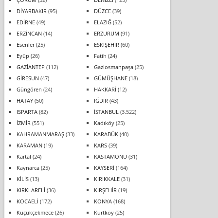
DİYARBAKIR
(95)
DÜZCE
(39)
EDİRNE
(49)
ELAZIĞ
(52)
ERZİNCAN
(14)
ERZURUM
(91)
Esenler
(25)
ESKİŞEHİR
(60)
Eyüp
(26)
Fatih
(24)
GAZİANTEP
(112)
Gaziosmanpaşa
(25)
GİRESUN
(47)
GÜMÜŞHANE
(18)
Güngören
(24)
HAKKARİ
(12)
HATAY
(50)
IĞDIR
(43)
ISPARTA
(82)
İSTANBUL
(3.522)
İZMİR
(551)
Kadıköy
(25)
KAHRAMANMARAŞ
(33)
KARABÜK
(40)
KARAMAN
(19)
KARS
(39)
Kartal
(24)
KASTAMONU
(31)
Kaynarca
(25)
KAYSERİ
(164)
KİLİS
(13)
KIRIKKALE
(31)
KIRKLARELİ
(36)
KIRŞEHİR
(19)
KOCAELİ
(172)
KONYA
(168)
Küçükçekmece
(26)
Kurtköy
(25)