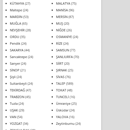
KÜTAHYA
(27)
MALATYA
(75)
Maltepe
(24)
MANİSA
(96)
MARDİN
(53)
MERSİN
(87)
MUĞLA
(65)
MUŞ
(20)
NEVŞEHİR
(28)
NİĞDE
(26)
ORDU
(35)
OSMANİYE
(24)
Pendik
(24)
RİZE
(24)
SAKARYA
(44)
SAMSUN
(77)
Sancaktepe
(24)
ŞANLIURFA
(70)
Sarıyer
(24)
SİİRT
(20)
SİNOP
(21)
ŞIRNAK
(25)
Şişli
(24)
SİVAS
(76)
Sultanbeyli
(24)
TALEP
(589)
TEKİRDAĞ
(47)
TOKAT
(48)
TRABZON
(45)
TUNCELİ
(16)
Tuzla
(24)
Ümraniye
(25)
UŞAK
(29)
Üsküdar
(24)
VAN
(54)
YALOVA
(16)
YOZGAT
(34)
Zeytinburnu
(24)