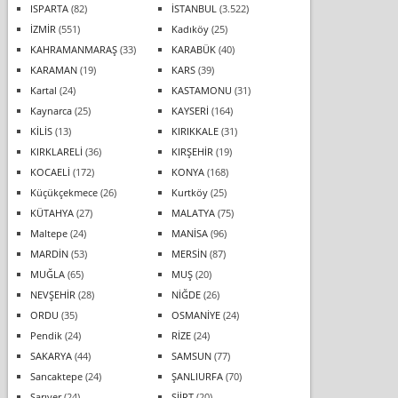
ISPARTA
(82)
İSTANBUL
(3.522)
İZMİR
(551)
Kadıköy
(25)
KAHRAMANMARAŞ
(33)
KARABÜK
(40)
KARAMAN
(19)
KARS
(39)
Kartal
(24)
KASTAMONU
(31)
Kaynarca
(25)
KAYSERİ
(164)
KİLİS
(13)
KIRIKKALE
(31)
KIRKLARELİ
(36)
KIRŞEHİR
(19)
KOCAELİ
(172)
KONYA
(168)
Küçükçekmece
(26)
Kurtköy
(25)
KÜTAHYA
(27)
MALATYA
(75)
Maltepe
(24)
MANİSA
(96)
MARDİN
(53)
MERSİN
(87)
MUĞLA
(65)
MUŞ
(20)
NEVŞEHİR
(28)
NİĞDE
(26)
ORDU
(35)
OSMANİYE
(24)
Pendik
(24)
RİZE
(24)
SAKARYA
(44)
SAMSUN
(77)
Sancaktepe
(24)
ŞANLIURFA
(70)
Sarıyer
(24)
SİİRT
(20)