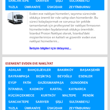
SANCAKTEPE
SARIYER
ŞIŞLI
SULTANBEYLI
TUZLA
ÜMRANIYE
ÜSKÜDAR
ZEYTINBURNU
Evden eve nakliyat hizmetleri, taşınma sürecinde
oldukça önemli bir role sahip olan hizmetlerdir. Bu
süreci kolaylaştırmak ve sorunsuz bir şekilde
tamamlamak için profesyonel bir nakliyat firmasının
hizmetlerinden faydalanmak oldukça önemlidir.
İstanbul Proton Nakliyat olarak, İstanbul’daki
müşterilerimize en kaliteli ve güvenilir evden eve
nakliyat hizmetlerini...
İletişim bilgileri için tıklayınız...
ESENKENT EVDEN EVE NAKLIYAT
ADALAR
BAHÇELIEVLER
BAKIRKÖY
BAŞAKŞEHIR
BAYRAMPAŞA
BEŞIKTAŞ
BEYOĞLU
ESENLER
EYÜP
FATIH
GAZIOSMANPAŞA
GÜNGÖREN
İSTANBUL
KADIKÖY
KARTAL
KAYNARCA
KÜÇÜKÇEKMECE
KURTKÖY
MALTEPE
PENDIK
SANCAKTEPE
SARIYER
ŞIŞLI
SULTANBEYLI
TUZLA
ÜMRANIYE
ÜSKÜDAR
ZEYTINBURNU