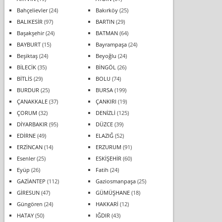
Bahçelievler
(24)
Bakırköy
(25)
BALIKESİR
(97)
BARTIN
(29)
Başakşehir
(24)
BATMAN
(64)
BAYBURT
(15)
Bayrampaşa
(24)
Beşiktaş
(24)
Beyoğlu
(24)
BİLECİK
(35)
BİNGÖL
(26)
BİTLİS
(29)
BOLU
(74)
BURDUR
(25)
BURSA
(199)
ÇANAKKALE
(37)
ÇANKIRI
(19)
ÇORUM
(32)
DENİZLİ
(125)
DİYARBAKIR
(95)
DÜZCE
(39)
EDİRNE
(49)
ELAZIĞ
(52)
ERZİNCAN
(14)
ERZURUM
(91)
Esenler
(25)
ESKİŞEHİR
(60)
Eyüp
(26)
Fatih
(24)
GAZİANTEP
(112)
Gaziosmanpaşa
(25)
GİRESUN
(47)
GÜMÜŞHANE
(18)
Güngören
(24)
HAKKARİ
(12)
HATAY
(50)
IĞDIR
(43)