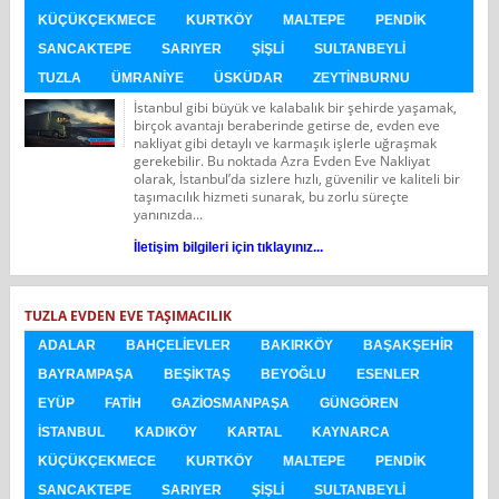
KÜÇÜKÇEKMECE
KURTKÖY
MALTEPE
PENDIK
SANCAKTEPE
SARIYER
ŞIŞLI
SULTANBEYLI
TUZLA
ÜMRANIYE
ÜSKÜDAR
ZEYTINBURNU
İstanbul gibi büyük ve kalabalık bir şehirde yaşamak,
birçok avantajı beraberinde getirse de, evden eve
nakliyat gibi detaylı ve karmaşık işlerle uğraşmak
gerekebilir. Bu noktada Azra Evden Eve Nakliyat
olarak, İstanbul’da sizlere hızlı, güvenilir ve kaliteli bir
taşımacılık hizmeti sunarak, bu zorlu süreçte
yanınızda...
İletişim bilgileri için tıklayınız...
TUZLA EVDEN EVE TAŞIMACILIK
ADALAR
BAHÇELIEVLER
BAKIRKÖY
BAŞAKŞEHIR
BAYRAMPAŞA
BEŞIKTAŞ
BEYOĞLU
ESENLER
EYÜP
FATIH
GAZIOSMANPAŞA
GÜNGÖREN
İSTANBUL
KADIKÖY
KARTAL
KAYNARCA
KÜÇÜKÇEKMECE
KURTKÖY
MALTEPE
PENDIK
SANCAKTEPE
SARIYER
ŞIŞLI
SULTANBEYLI