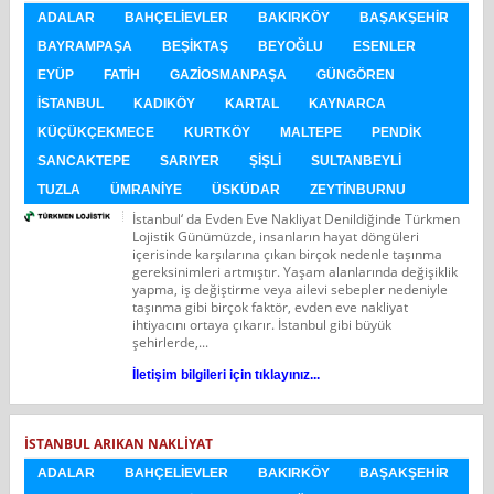
ADALAR
BAHÇELIEVLER
BAKIRKÖY
BAŞAKŞEHIR
BAYRAMPAŞA
BEŞIKTAŞ
BEYOĞLU
ESENLER
EYÜP
FATIH
GAZIOSMANPAŞA
GÜNGÖREN
İSTANBUL
KADIKÖY
KARTAL
KAYNARCA
KÜÇÜKÇEKMECE
KURTKÖY
MALTEPE
PENDIK
SANCAKTEPE
SARIYER
ŞIŞLI
SULTANBEYLI
TUZLA
ÜMRANIYE
ÜSKÜDAR
ZEYTINBURNU
İstanbul‘ da Evden Eve Nakliyat Denildiğinde Türkmen
Lojistik Günümüzde, insanların hayat döngüleri
içerisinde karşılarına çıkan birçok nedenle taşınma
gereksinimleri artmıştır. Yaşam alanlarında değişiklik
yapma, iş değiştirme veya ailevi sebepler nedeniyle
taşınma gibi birçok faktör, evden eve nakliyat
ihtiyacını ortaya çıkarır. İstanbul gibi büyük
şehirlerde,...
İletişim bilgileri için tıklayınız...
İSTANBUL ARIKAN NAKLIYAT
ADALAR
BAHÇELIEVLER
BAKIRKÖY
BAŞAKŞEHIR