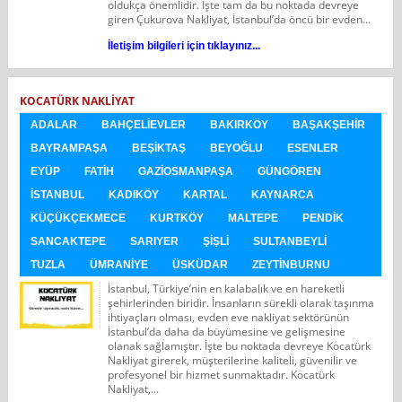
oldukça önemlidir. İşte tam da bu noktada devreye
giren Çukurova Nakliyat, İstanbul’da öncü bir evden...
İletişim bilgileri için tıklayınız...
KOCATÜRK NAKLIYAT
ADALAR
BAHÇELIEVLER
BAKIRKÖY
BAŞAKŞEHIR
BAYRAMPAŞA
BEŞIKTAŞ
BEYOĞLU
ESENLER
EYÜP
FATIH
GAZIOSMANPAŞA
GÜNGÖREN
İSTANBUL
KADIKÖY
KARTAL
KAYNARCA
KÜÇÜKÇEKMECE
KURTKÖY
MALTEPE
PENDIK
SANCAKTEPE
SARIYER
ŞIŞLI
SULTANBEYLI
TUZLA
ÜMRANIYE
ÜSKÜDAR
ZEYTINBURNU
İstanbul, Türkiye’nin en kalabalık ve en hareketli
şehirlerinden biridir. İnsanların sürekli olarak taşınma
ihtiyaçları olması, evden eve nakliyat sektörünün
İstanbul’da daha da büyümesine ve gelişmesine
olanak sağlamıştır. İşte bu noktada devreye Kocatürk
Nakliyat girerek, müşterilerine kaliteli, güvenilir ve
profesyonel bir hizmet sunmaktadır. Kocatürk
Nakliyat,...