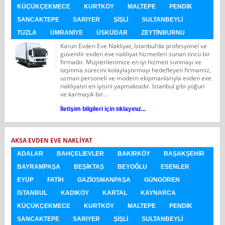
KÜÇÜKÇEKMECE
KURTKÖY
MALTEPE
PENDIK
SANCAKTEPE
SARIYER
ŞIŞLI
SULTANBEYLI
TUZLA
ÜMRANIYE
ÜSKÜDAR
ZEYTINBURNU
Karun Evden Eve Nakliyat, İstanbul‘da profesyonel ve
güvenilir evden eve nakliyat hizmetleri sunan öncü bir
firmadır. Müşterilerimize en iyi hizmeti sunmayı ve
taşınma sürecini kolaylaştırmayı hedefleyen firmamız,
uzman personeli ve modern ekipmanlarıyla evden eve
nakliyatın en iyisini yapmaktadır. İstanbul gibi yoğun
ve karmaşık bir...
İletişim bilgileri için tıklayınız...
AKSA EVDEN EVE NAKLIYAT
ADALAR
BAHÇELIEVLER
BAKIRKÖY
BAŞAKŞEHIR
BAYRAMPAŞA
BEŞIKTAŞ
BEYOĞLU
ESENLER
EYÜP
FATIH
GAZIOSMANPAŞA
GÜNGÖREN
İSTANBUL
KADIKÖY
KARTAL
KAYNARCA
KÜÇÜKÇEKMECE
KURTKÖY
MALTEPE
PENDIK
SANCAKTEPE
SARIYER
ŞIŞLI
SULTANBEYLI