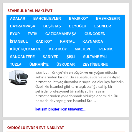
İSTANBUL KRAL NAKLIYAT
ADALAR
BAHÇELIEVLER
BAKIRKÖY
BAŞAKŞEHIR
BAYRAMPAŞA
BEŞIKTAŞ
BEYOĞLU
ESENLER
EYÜP
FATIH
GAZIOSMANPAŞA
GÜNGÖREN
İSTANBUL
KADIKÖY
KARTAL
KAYNARCA
KÜÇÜKÇEKMECE
KURTKÖY
MALTEPE
PENDIK
SANCAKTEPE
SARIYER
ŞIŞLI
SULTANBEYLI
TUZLA
ÜMRANIYE
ÜSKÜDAR
ZEYTINBURNU
İstanbul, Türkiye’nin en büyük ve en yoğun nüfuslu
şehirlerinden biridir. Bu sebeple, evden eve nakliyat
hizmetine ihtiyaç duyanların sayısı da oldukça fazladır.
Özellikle İstanbul gibi karmaşık trafiğe sahip bir
şehirde, profesyonel bir nakliyat firmasının
hizmetlerinden yararlanmak oldukça önemlidir. Bu
noktada devreye giren İstanbul Kral...
İletişim bilgileri için tıklayınız...
KADIOĞLU EVDEN EVE NAKLIYAT