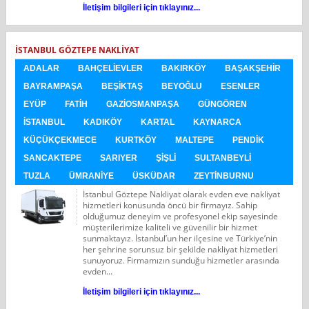
İletişim bilgileri için tıklayınız...
İSTANBUL GÖZTEPE NAKLIYAT
ADALAR
BAHÇELIEVLER
BAKIRKÖY
BAŞAKŞEHIR
BAYRAMPAŞA
BEŞIKTAŞ
BEYOĞLU
ESENLER
EYÜP
FATIH
GAZIOSMANPAŞA
GÜNGÖREN
İSTANBUL
KADIKÖY
KARTAL
KAYNARCA
KÜÇÜKÇEKMECE
KURTKÖY
MALTEPE
PENDIK
SANCAKTEPE
SARIYER
ŞIŞLI
SULTANBEYLI
TUZLA
ÜMRANIYE
ÜSKÜDAR
ZEYTINBURNU
İstanbul Göztepe Nakliyat olarak evden eve nakliyat
hizmetleri konusunda öncü bir firmayız. Sahip
olduğumuz deneyim ve profesyonel ekip sayesinde
müşterilerimize kaliteli ve güvenilir bir hizmet
sunmaktayız. İstanbul’un her ilçesine ve Türkiye’nin
her şehrine sorunsuz bir şekilde nakliyat hizmetleri
sunuyoruz. Firmamızın sunduğu hizmetler arasında
evden...
İletişim bilgileri için tıklayınız...