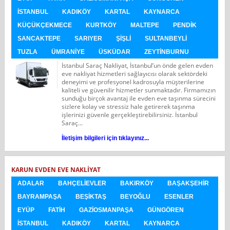
İSTANBUL
KADIKÖY
KARTAL
KAYNARCA
KÜÇÜKÇEKMECE
KURTKÖY
MALTEPE
PENDIK
SANCAKTEPE
SARIYER
ŞIŞLI
SULTANBEYLI
TUZLA
ÜMRANIYE
ÜSKÜDAR
ZEYTINBURNU
İstanbul Saraç Nakliyat, İstanbul’un önde gelen evden
eve nakliyat hizmetleri sağlayıcısı olarak sektördeki
deneyimi ve profesyonel kadrosuyla müşterilerine
kaliteli ve güvenilir hizmetler sunmaktadır. Firmamızın
sunduğu birçok avantaj ile evden eve taşınma sürecini
sizlere kolay ve stressiz hale getirerek taşınma
işlerinizi güvenle gerçekleştirebilirsiniz. İstanbul
Saraç...
İletişim bilgileri için tıklayınız...
KARUN EVDEN EVE NAKLIYAT
ADALAR
BAHÇELIEVLER
BAKIRKÖY
BAŞAKŞEHIR
BAYRAMPAŞA
BEŞIKTAŞ
BEYOĞLU
ESENLER
EYÜP
FATIH
GAZIOSMANPAŞA
GÜNGÖREN
İSTANBUL
KADIKÖY
KARTAL
KAYNARCA