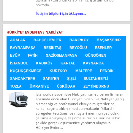
uğraşmak zorunda kalabilirsiniz. İşte tam da bu
noktada...
İletişim bilgileri için tıklayınız...
HÜRRIYET EVDEN EVE NAKLIYAT
ADALAR
BAHÇELIEVLER
BAKIRKÖY
BAŞAKŞEHIR
BAYRAMPAŞA
BEŞIKTAŞ
BEYOĞLU
ESENLER
EYÜP
FATIH
GAZIOSMANPAŞA
GÜNGÖREN
İSTANBUL
KADIKÖY
KARTAL
KAYNARCA
KÜÇÜKÇEKMECE
KURTKÖY
MALTEPE
PENDIK
SANCAKTEPE
SARIYER
ŞIŞLI
SULTANBEYLI
TUZLA
ÜMRANIYE
ÜSKÜDAR
ZEYTINBURNU
İstanbul‘da Evden Eve Nakliyat hizmeti veren firmalar
arasında öncü olan Hürriyet Evden Eve Nakliyat, geniş
hizmet ağı ve profesyonel ekibiyle müşterilerine
kaliteli taşımacılık hizmeti sunmaktadır. Yıllardır
süregelen tecrübesi ve müşteri memnuniyeti odaklı
çalışma anlayışıyla, taşınma sürecinizi sorunsuz bir
şekilde gerçekleştirmenize yardımcı oluyoruz.
Hürriyet Evden...