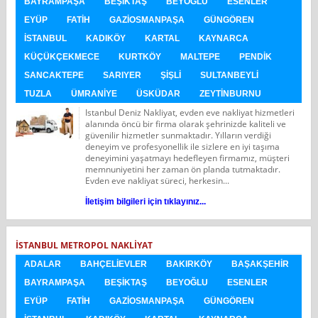
BAYRAMPAŞA
BEŞIKTAŞ
BEYOĞLU
ESENLER
EYÜP
FATIH
GAZIOSMANPAŞA
GÜNGÖREN
İSTANBUL
KADIKÖY
KARTAL
KAYNARCA
KÜÇÜKÇEKMECE
KURTKÖY
MALTEPE
PENDIK
SANCAKTEPE
SARIYER
ŞIŞLI
SULTANBEYLI
TUZLA
ÜMRANIYE
ÜSKÜDAR
ZEYTINBURNU
Istanbul Deniz Nakliyat, evden eve nakliyat hizmetleri
alanında öncü bir firma olarak şehrinizde kaliteli ve
güvenilir hizmetler sunmaktadır. Yılların verdiği
deneyim ve profesyonellik ile sizlere en iyi taşıma
deneyimini yaşatmayı hedefleyen firmamız, müşteri
memnuniyetini her zaman ön planda tutmaktadır.
Evden eve nakliyat süreci, herkesin...
İletişim bilgileri için tıklayınız...
İSTANBUL METROPOL NAKLIYAT
ADALAR
BAHÇELIEVLER
BAKIRKÖY
BAŞAKŞEHIR
BAYRAMPAŞA
BEŞIKTAŞ
BEYOĞLU
ESENLER
EYÜP
FATIH
GAZIOSMANPAŞA
GÜNGÖREN