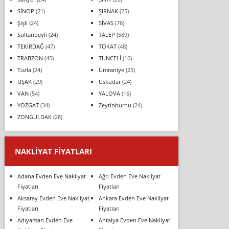
SİNOP
(21)
ŞIRNAK
(25)
Şişli
(24)
SİVAS
(76)
Sultanbeyli
(24)
TALEP
(589)
TEKİRDAĞ
(47)
TOKAT
(48)
TRABZON
(45)
TUNCELİ
(16)
Tuzla
(24)
Ümraniye
(25)
UŞAK
(29)
Üsküdar
(24)
VAN
(54)
YALOVA
(16)
YOZGAT
(34)
Zeytinburnu
(24)
ZONGULDAK
(28)
NAKLIYAT FIYATLARI
Adana Evden Eve Nakliyat
Ağrı Evden Eve Nakliyat
Fiyatları
Fiyatları
Aksaray Evden Eve Nakliyat
Ankara Evden Eve Nakliyat
Fiyatları
Fiyatları
Adıyaman Evden Eve
Antalya Evden Eve Nakliyat