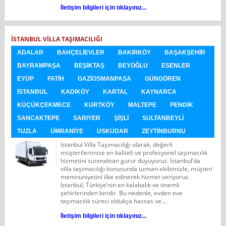
İletişim bilgileri için tıklayınız...
İSTANBUL VILLA TAŞIMACILIĞI
ADALAR
BAHÇELIEVLER
BAKIRKÖY
BAŞAKŞEHIR
BAYRAMPAŞA
BEŞIKTAŞ
BEYOĞLU
ESENLER
EYÜP
FATIH
GAZIOSMANPAŞA
GÜNGÖREN
İSTANBUL
KADIKÖY
KARTAL
KAYNARCA
KÜÇÜKÇEKMECE
KURTKÖY
MALTEPE
PENDIK
SANCAKTEPE
SARIYER
ŞIŞLI
SULTANBEYLI
TUZLA
ÜMRANIYE
ÜSKÜDAR
ZEYTINBURNU
İstanbul Villa Taşımacılığı olarak, değerli
müşterilerimize en kaliteli ve profesyonel taşımacılık
hizmetini sunmaktan gurur duyuyoruz. İstanbul’da
villa taşımacılığı konusunda uzman ekibimizle, müşteri
memnuniyetini ilke edinerek hizmet veriyoruz.
İstanbul, Türkiye’nin en kalabalık ve önemli
şehirlerinden biridir. Bu nedenle, evden eve
taşımacılık süreci oldukça hassas ve...
İletişim bilgileri için tıklayınız...