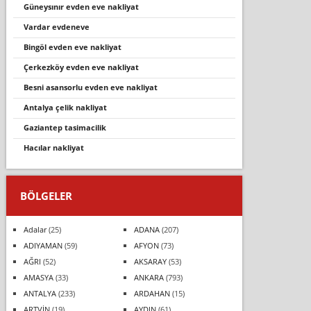
güneysinir evden eve nakli̇yat
vardar evdeneve
bingöl evden eve nakliyat
çerkezköy evden eve nakli̇yat
besni asansorlu evden eve nakliyat
antalya çelik nakliyat
gazi̇antep tasi̇maci̇li̇k
hacilar nakli̇yat
BÖLGELER
Adalar
(25)
ADANA
(207)
ADIYAMAN
(59)
AFYON
(73)
AĞRI
(52)
AKSARAY
(53)
AMASYA
(33)
ANKARA
(793)
ANTALYA
(233)
ARDAHAN
(15)
ARTVİN
(19)
AYDIN
(61)