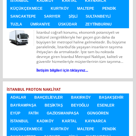
İSTANBUL
KADIKÖY
KARTAL
KAYNARCA
KÜÇÜKÇEKMECE
KURTKÖY
MALTEPE
PENDIK
SANCAKTEPE
SARIYER
ŞIŞLI
SULTANBEYLI
TUZLA
ÜMRANIYE
ÜSKÜDAR
ZEYTINBURNU
İstanbul coğrafi konumu, ekonomik potansiyeli ve
kültürel zenginlikleriyle her geçen gün daha da
büyüyen bir metropol haline gelmektedir. Bu büyüme
paralelinde, İstanbul’da yaşayan insanların taşınma
ihtiyaçları da artmaktadır. İşte tam bu noktada
devreye giren İstanbul Metropol Nakliyat, kaliteli ve
güvenilir hizmetleriyle müşterilerinin tüm taşınma...
İletişim bilgileri için tıklayınız...
İSTANBUL PROTON NAKLIYAT
ADALAR
BAHÇELIEVLER
BAKIRKÖY
BAŞAKŞEHIR
BAYRAMPAŞA
BEŞIKTAŞ
BEYOĞLU
ESENLER
EYÜP
FATIH
GAZIOSMANPAŞA
GÜNGÖREN
İSTANBUL
KADIKÖY
KARTAL
KAYNARCA
KÜÇÜKÇEKMECE
KURTKÖY
MALTEPE
PENDIK