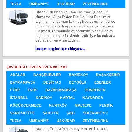
TUZLA
ÜMRANIYE
ÜSKÜDAR
ZEYTINBURNU
İstanbul‘un İnsan ve Eşya Taşımacılığında Bir
Numarası: Aksa Evden Eve Nakliyat Evlerimizi
taşıtmak her zaman karmaşık ve stresli bir süreç
olmuştur. Değerli eşyaların güvenle yeni adrese
ulaşması, zamanında ve sorunsuz bir şekilde ev
taşırken en büyük beklentimizdir. İşte bu noktada
devreye giren Aksa Evden...
İletişim bilgileri için tıklayınız...
ÇAVULOĞLU EVDEN EVE NAKLIYAT
ADALAR
BAHÇELIEVLER
BAKIRKÖY
BAŞAKŞEHIR
BAYRAMPAŞA
BEŞIKTAŞ
BEYOĞLU
ESENLER
EYÜP
FATIH
GAZIOSMANPAŞA
GÜNGÖREN
İSTANBUL
KADIKÖY
KARTAL
KAYNARCA
KÜÇÜKÇEKMECE
KURTKÖY
MALTEPE
PENDIK
SANCAKTEPE
SARIYER
ŞIŞLI
SULTANBEYLI
TUZLA
ÜMRANIYE
ÜSKÜDAR
ZEYTINBURNU
İstanbul, Türkiye’nin en büyük ve en kalabalık