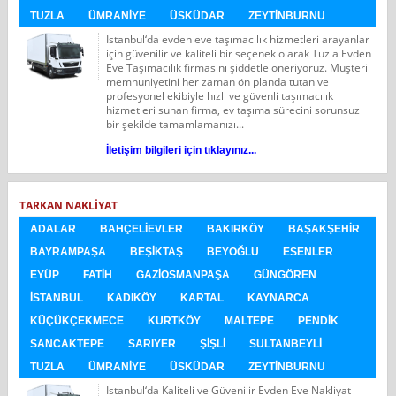
TUZLA
ÜMRANIYE
ÜSKÜDAR
ZEYTINBURNU
İstanbul‘da evden eve taşımacılık hizmetleri arayanlar
için güvenilir ve kaliteli bir seçenek olarak Tuzla Evden
Eve Taşımacılık firmasını şiddetle öneriyoruz. Müşteri
memnuniyetini her zaman ön planda tutan ve
profesyonel ekibiyle hızlı ve güvenli taşımacılık
hizmetleri sunan firma, ev taşıma sürecini sorunsuz
bir şekilde tamamlamanızı...
İletişim bilgileri için tıklayınız...
TARKAN NAKLIYAT
ADALAR
BAHÇELIEVLER
BAKIRKÖY
BAŞAKŞEHIR
BAYRAMPAŞA
BEŞIKTAŞ
BEYOĞLU
ESENLER
EYÜP
FATIH
GAZIOSMANPAŞA
GÜNGÖREN
İSTANBUL
KADIKÖY
KARTAL
KAYNARCA
KÜÇÜKÇEKMECE
KURTKÖY
MALTEPE
PENDIK
SANCAKTEPE
SARIYER
ŞIŞLI
SULTANBEYLI
TUZLA
ÜMRANIYE
ÜSKÜDAR
ZEYTINBURNU
İstanbul‘da Kaliteli ve Güvenilir Evden Eve Nakliyat