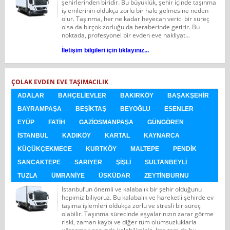
şehirlerinden biridir. Bu büyüklük, şehir içinde taşınma
işlemlerinin oldukça zorlu bir hale gelmesine neden
olur. Taşınma, her ne kadar heyecan verici bir süreç
olsa da birçok zorluğu da beraberinde getirir. Bu
noktada, profesyonel bir evden eve nakliyat...
İletişim bilgileri için tıklayınız...
ÇOLAK EVDEN EVE TAŞIMACILIK
ADALAR
BAHÇELIEVLER
BAKIRKÖY
BAŞAKŞEHIR
BAYRAMPAŞA
BEŞIKTAŞ
BEYOĞLU
ESENLER
EYÜP
FATIH
GAZIOSMANPAŞA
GÜNGÖREN
İSTANBUL
KADIKÖY
KARTAL
KAYNARCA
KÜÇÜKÇEKMECE
KURTKÖY
MALTEPE
PENDIK
SANCAKTEPE
SARIYER
ŞIŞLI
SULTANBEYLI
TUZLA
ÜMRANIYE
ÜSKÜDAR
ZEYTINBURNU
İstanbul‘un önemli ve kalabalık bir şehir olduğunu
hepimiz biliyoruz. Bu kalabalık ve hareketli şehirde ev
taşıma işlemleri oldukça zorlu ve stresli bir süreç
olabilir. Taşınma sürecinde eşyalarınızın zarar görme
riski, zaman kaybı ve diğer tüm olumsuzluklarla