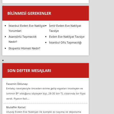
BILINMESI GEREKENLER
İstanbul Evden Eve Nakliyat
İzmir Evden Eve Nakliyat
Yorumları
Tavsiye
Asansörlü Taşımacılık
Evden Eve Nakliyat Tavsiye
Nedir?
İstanbul Ofis Taşımacılığı
Ekspertiz Hizmeti Nedir?
SON DEFTER MESAJLARI
Yasemin Dolunay:
Emlakçı tavsiyesiyle önceden evime gelip eşyaları inceleyen ve
isminin B* olduğunu söyleyen kişi, 28-30 bin TL civarında bir fiyat
verdi. Fiyatın fazl...
Muzaffer Kartal:
Ulusoy Evden Eve Nakliyat ile komple ev taşıma ve depolama