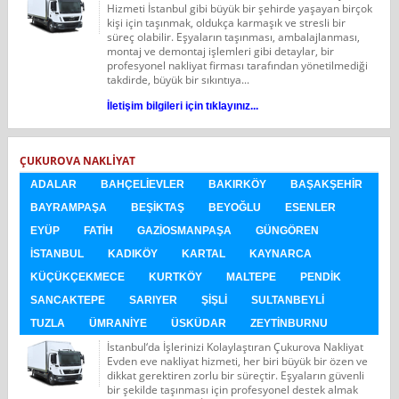
Hizmeti İstanbul gibi büyük bir şehirde yaşayan birçok
kişi için taşınmak, oldukça karmaşık ve stresli bir
süreç olabilir. Eşyaların taşınması, ambalajlanması,
montaj ve demontaj işlemleri gibi detaylar, bir
profesyonel nakliyat firması tarafından yönetilmediği
takdirde, büyük bir sıkıntıya...
İletişim bilgileri için tıklayınız...
ÇUKUROVA NAKLIYAT
ADALAR
BAHÇELIEVLER
BAKIRKÖY
BAŞAKŞEHIR
BAYRAMPAŞA
BEŞIKTAŞ
BEYOĞLU
ESENLER
EYÜP
FATIH
GAZIOSMANPAŞA
GÜNGÖREN
İSTANBUL
KADIKÖY
KARTAL
KAYNARCA
KÜÇÜKÇEKMECE
KURTKÖY
MALTEPE
PENDIK
SANCAKTEPE
SARIYER
ŞIŞLI
SULTANBEYLI
TUZLA
ÜMRANIYE
ÜSKÜDAR
ZEYTINBURNU
İstanbul‘da İşlerinizi Kolaylaştıran Çukurova Nakliyat
Evden eve nakliyat hizmeti, her biri büyük bir özen ve
dikkat gerektiren zorlu bir süreçtir. Eşyaların güvenli
bir şekilde taşınması için profesyonel destek almak