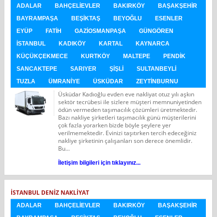
ADALAR
BAHÇELIEVLER
BAKIRKÖY
BAŞAKŞEHIR
BAYRAMPAŞA
BEŞIKTAŞ
BEYOĞLU
ESENLER
EYÜP
FATIH
GAZIOSMANPAŞA
GÜNGÖREN
İSTANBUL
KADIKÖY
KARTAL
KAYNARCA
KÜÇÜKÇEKMECE
KURTKÖY
MALTEPE
PENDIK
SANCAKTEPE
SARIYER
ŞIŞLI
SULTANBEYLI
TUZLA
ÜMRANIYE
ÜSKÜDAR
ZEYTINBURNU
Üsküdar Kadıoğlu evden eve nakliyat otuz yılı aşkın
sektör tecrübesi ile sizlere müşteri memnuniyetinden
ödün vermeden taşımacılık çözümleri üretmektedir.
Bazı nakliye şirketleri taşımacılık günü müşterilerini
çok fazla yorarken bizde böyle şeylere yer
verilmemektedir. Evinizi taşıtırken tercih edeceğiniz
nakliye şirketinin çalışanları son derece önemlidir.
Bu...
İletişim bilgileri için tıklayınız...
İSTANBUL DENIZ NAKLIYAT
ADALAR
BAHÇELIEVLER
BAKIRKÖY
BAŞAKŞEHIR