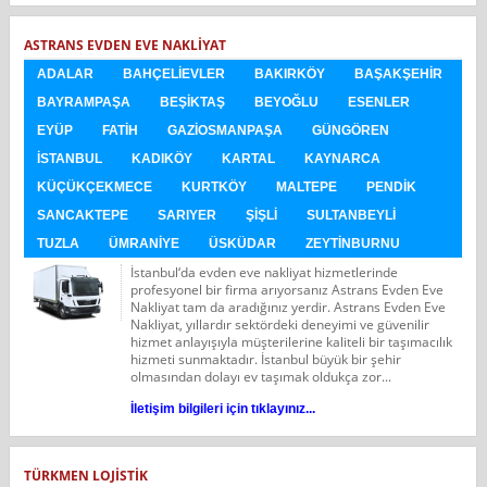
ASTRANS EVDEN EVE NAKLIYAT
ADALAR
BAHÇELIEVLER
BAKIRKÖY
BAŞAKŞEHIR
BAYRAMPAŞA
BEŞIKTAŞ
BEYOĞLU
ESENLER
EYÜP
FATIH
GAZIOSMANPAŞA
GÜNGÖREN
İSTANBUL
KADIKÖY
KARTAL
KAYNARCA
KÜÇÜKÇEKMECE
KURTKÖY
MALTEPE
PENDIK
SANCAKTEPE
SARIYER
ŞIŞLI
SULTANBEYLI
TUZLA
ÜMRANIYE
ÜSKÜDAR
ZEYTINBURNU
İstanbul‘da evden eve nakliyat hizmetlerinde
profesyonel bir firma arıyorsanız Astrans Evden Eve
Nakliyat tam da aradığınız yerdir. Astrans Evden Eve
Nakliyat, yıllardır sektördeki deneyimi ve güvenilir
hizmet anlayışıyla müşterilerine kaliteli bir taşımacılık
hizmeti sunmaktadır. İstanbul büyük bir şehir
olmasından dolayı ev taşımak oldukça zor...
İletişim bilgileri için tıklayınız...
TÜRKMEN LOJISTIK