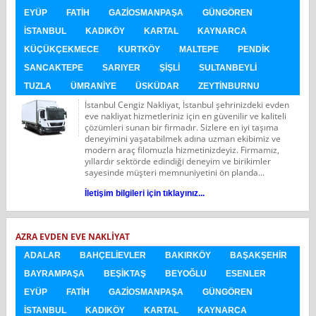
EYÜP
FATIH
GAZIOSMANPAŞA
GÜNGÖREN
İSTANBUL
KADIKÖY
KARTAL
KAYNARCA
KÜÇÜKÇEKMECE
KURTKÖY
MALTEPE
PENDIK
SANCAKTEPE
SARIYER
ŞIŞLI
SULTANBEYLI
TUZLA
ÜMRANIYE
ÜSKÜDAR
ZEYTINBURNU
İstanbul Cengiz Nakliyat, İstanbul şehrinizdeki evden
eve nakliyat hizmetleriniz için en güvenilir ve kaliteli
çözümleri sunan bir firmadır. Sizlere en iyi taşıma
deneyimini yaşatabilmek adına uzman ekibimiz ve
modern araç filomuzla hizmetinizdeyiz. Firmamız,
yıllardır sektörde edindiği deneyim ve birikimler
sayesinde müşteri memnuniyetini ön planda...
İletişim bilgileri için tıklayınız...
AZRA EVDEN EVE NAKLIYAT
ADALAR
BAHÇELIEVLER
BAKIRKÖY
BAŞAKŞEHIR
BAYRAMPAŞA
BEŞIKTAŞ
BEYOĞLU
ESENLER
EYÜP
FATIH
GAZIOSMANPAŞA
GÜNGÖREN
İSTANBUL
KADIKÖY
KARTAL
KAYNARCA