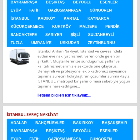
BAYRAMPAŞA
BEŞIKTAŞ
BEYOĞLU
ESENLER
EYÜP
FATIH
GAZIOSMANPAŞA
GÜNGÖREN
İSTANBUL
KADIKÖY
KARTAL
KAYNARCA
KÜÇÜKÇEKMECE
KURTKÖY
MALTEPE
PENDIK
SANCAKTEPE
SARIYER
ŞIŞLI
SULTANBEYLI
TUZLA
ÜMRANIYE
ÜSKÜDAR
ZEYTINBURNU
İstanbul Arıkan Nakliyat, İstanbul ve çevresindeki
evden eve nakliyat hizmeti veren önde gelen bir
şirkettir. Müşterilerimize sunduğumuz şeffaf ve
kaliteli hizmetlerimizle sektörde öne çıkıyoruz.
Deneyimli ve profesyonel ekip kadromuz sayesinde
taşınma sürecini kolaylaştıran çözümler sunmaktayız.
İSTANBUL, metropol bir şehir olması sebebiyle yoğun
taşınma hareketliliğine...
İletişim bilgileri için tıklayınız...
İSTANBUL SARAÇ NAKLIYAT
ADALAR
BAHÇELIEVLER
BAKIRKÖY
BAŞAKŞEHIR
BAYRAMPAŞA
BEŞIKTAŞ
BEYOĞLU
ESENLER
EYÜP
FATIH
GAZIOSMANPAŞA
GÜNGÖREN