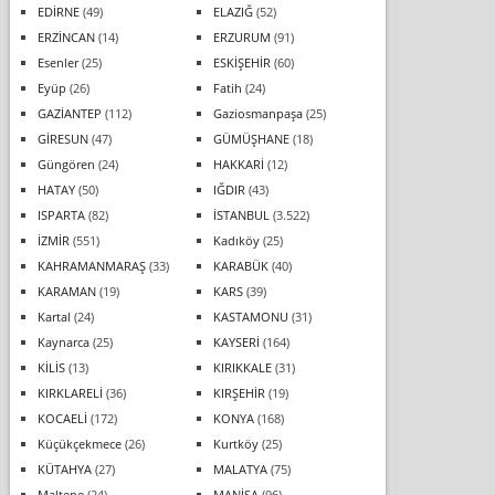
EDİRNE
(49)
ELAZIĞ
(52)
ERZİNCAN
(14)
ERZURUM
(91)
Esenler
(25)
ESKİŞEHİR
(60)
Eyüp
(26)
Fatih
(24)
GAZİANTEP
(112)
Gaziosmanpaşa
(25)
GİRESUN
(47)
GÜMÜŞHANE
(18)
Güngören
(24)
HAKKARİ
(12)
HATAY
(50)
IĞDIR
(43)
ISPARTA
(82)
İSTANBUL
(3.522)
İZMİR
(551)
Kadıköy
(25)
KAHRAMANMARAŞ
(33)
KARABÜK
(40)
KARAMAN
(19)
KARS
(39)
Kartal
(24)
KASTAMONU
(31)
Kaynarca
(25)
KAYSERİ
(164)
KİLİS
(13)
KIRIKKALE
(31)
KIRKLARELİ
(36)
KIRŞEHİR
(19)
KOCAELİ
(172)
KONYA
(168)
Küçükçekmece
(26)
Kurtköy
(25)
KÜTAHYA
(27)
MALATYA
(75)
Maltepe
(24)
MANİSA
(96)