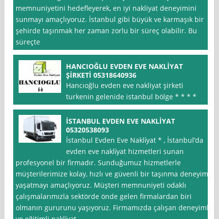
memnuniyetini hedefleyerek, en iyi nakliyat deneyimini
sunmayı amaçlıyoruz. İstanbul gibi büyük ve karmaşık bir
şehirde taşınmak her zaman zorlu bir süreç olabilir. Bu
süreçte
HANCIOĞLU EVDEN EVE NAKLİYAT
ŞİRKETİ 05318640936
Hancıoğlu evden eve nakliyat şirketi
turkenin gelenide istanbul bölge * * * *
İSTANBUL EVDEN EVE NAKLİYAT
05320538093
İstanbul Evden Eve Nakli̇yat * , İstanbul’da
evden eve nakli̇yat hizmetleri sunan
profesyonel bir firmadır. Sunduğumuz hizmetlerle
müşterilerimize kolay, hızlı ve güvenli bir taşınma deneyimi
yaşatmayı amaçlıyoruz. Müşteri memnuniyeti odaklı
çalışmalarımızla sektörde önde gelen firmalardan biri
olmanın gururunu yaşıyoruz. Firmamızda çalışan deneyimli
ve eğitimli nakli̇yat