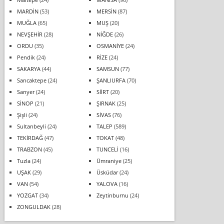
MARDİN
(53)
MERSİN
(87)
MUĞLA
(65)
MUŞ
(20)
NEVŞEHİR
(28)
NİĞDE
(26)
ORDU
(35)
OSMANİYE
(24)
Pendik
(24)
RİZE
(24)
SAKARYA
(44)
SAMSUN
(77)
Sancaktepe
(24)
ŞANLIURFA
(70)
Sarıyer
(24)
SİİRT
(20)
SİNOP
(21)
ŞIRNAK
(25)
Şişli
(24)
SİVAS
(76)
Sultanbeyli
(24)
TALEP
(589)
TEKİRDAĞ
(47)
TOKAT
(48)
TRABZON
(45)
TUNCELİ
(16)
Tuzla
(24)
Ümraniye
(25)
UŞAK
(29)
Üsküdar
(24)
VAN
(54)
YALOVA
(16)
YOZGAT
(34)
Zeytinburnu
(24)
ZONGULDAK
(28)