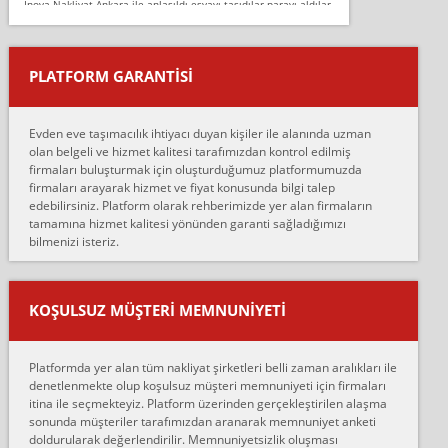
İnova Nakliyat Ankara ile anlaşıldı eşyayı taşıdılar parayı aldılar.
Salon duvarına bir baktım birisi boydan alüminyum renkli bantı
yapıştırm...
PLATFORM GARANTİSİ
Murat:
Merhaba, bu firmayı bir arkadaş tavsiyesi üzerine tercih ettim,
hiçbir sıkıntı yaşanmayacağını ve kendilerinin çok titiz
Evden eve taşımacılık ihtiyacı duyan kişiler ile alanında uzman
çalıştıklarını, müş...
olan belgeli ve hizmet kalitesi tarafımızdan kontrol edilmiş
firmaları buluşturmak için oluşturduğumuz platformumuzda
Ahmet:
firmaları arayarak hizmet ve fiyat konusunda bilgi talep
Lüleburgaz güngünes evden eve naklyat eşyalarımı taşımak için
edebilirsiniz. Platform olarak rehberimizde yer alan firmaların
anlaştık sabah eve geldiklerinde de eşyalarımı düzgün şekilde
tamamına hizmet kalitesi yönünden garanti sağladığımızı
sarcaz demelerine r...
bilmenizi isteriz.
mehmet güldü:
Ankara ALİCANLAR NAKLİYAT Tutarsız ve ticari ahlak problemleri
var verdikleri fiyat teklifini arttırdılar. Sonrasında taşıma gününde
KOŞULSUZ MÜŞTERI MEMNUNIYETI
oldukça tutarsı...
Erol:
Platformda yer alan tüm nakliyat şirketleri belli zaman aralıkları ile
Ankara Alicanlar naklyat tel 5465524025. 2600 TL'ye ankaradan
denetlenmekte olup koşulsuz müşteri memnuniyeti için firmaları
Konya ya Alicanlar naklyat la anlaştık bu şahıs evin taşınacağı gün
itina ile seçmekteyiz. Platform üzerinden gerçekleştirilen alaşma
fiyatın mazoto gele...
sonunda müşteriler tarafımızdan aranarak memnuniyet anketi
doldurularak değerlendirilir. Memnuniyetsizlik oluşması
Fatih kokmese: