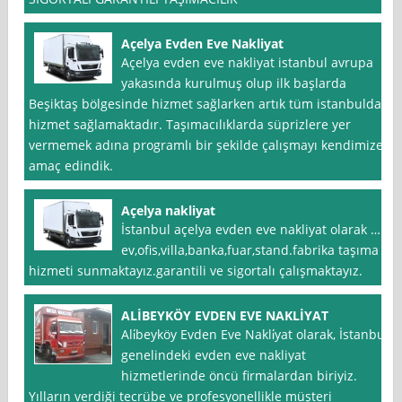
Açelya Evden Eve Nakliyat
Açelya evden eve nakliyat istanbul avrupa
yakasında kurulmuş olup ilk başlarda
Beşiktaş bölgesinde hizmet sağlarken artık tüm istanbulda
hizmet sağlamaktadır. Taşımacılıklarda süprizlere yer
vermemek adına programlı bir şekilde çalışmayı kendimize
amaç edindik.
Açelya nakliyat
İstanbul açelya evden eve nakliyat olarak …
ev,ofis,villa,banka,fuar,stand.fabrika taşıma
hizmeti sunmaktayız.garantili ve sigortalı çalışmaktayız.
ALİBEYKÖY EVDEN EVE NAKLİYAT
Ali̇beyköy Evden Eve Nakli̇yat olarak, İstanbul
genelindeki evden eve nakliyat
hizmetlerinde öncü firmalardan biriyiz.
Yılların verdiği tecrübe ve profesyonellikle müşteri