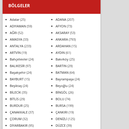
BÖLGELER
Adalar
(25)
ADANA
(207)
ADIYAMAN
(59)
AFYON
(73)
AĞRI
(52)
AKSARAY
(53)
AMASYA
(33)
ANKARA
(793)
ANTALYA
(233)
ARDAHAN
(15)
ARTVİN
(19)
AYDIN
(61)
Bahçelievler
(24)
Bakırköy
(25)
BALIKESİR
(97)
BARTIN
(29)
Başakşehir
(24)
BATMAN
(64)
BAYBURT
(15)
Bayrampaşa
(24)
Beşiktaş
(24)
Beyoğlu
(24)
BİLECİK
(35)
BİNGÖL
(26)
BİTLİS
(29)
BOLU
(74)
BURDUR
(25)
BURSA
(199)
ÇANAKKALE
(37)
ÇANKIRI
(19)
ÇORUM
(32)
DENİZLİ
(125)
DİYARBAKIR
(95)
DÜZCE
(39)