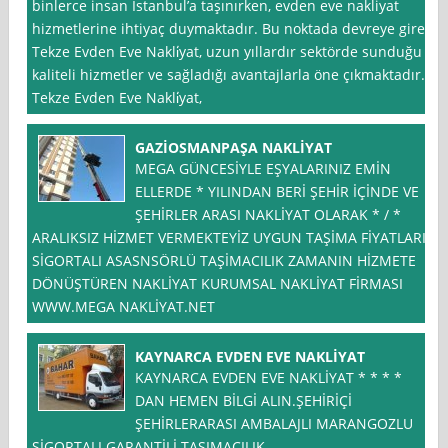
binlerce insan İstanbul’a taşınırken, evden eve nakliyat
hizmetlerine ihtiyaç duymaktadır. Bu noktada devreye giren
Tekze Evden Eve Nakli̇yat, uzun yıllardır sektörde sunduğu
kaliteli hizmetler ve sağladığı avantajlarla öne çıkmaktadır.
Tekze Evden Eve Nakli̇yat,
GAZİOSMANPAŞA NAKLİYAT
MEGA GÜNCESİYLE EŞYALARINIZ EMİN
ELLERDE * YILINDAN BERİ ŞEHİR İÇİNDE VE
ŞEHİRLER ARASI NAKLİYAT OLARAK * / *
ARALIKSIZ HİZMET VERMEKTEYİZ UYGUN TAŞİMA FİYATLARI
SİGORTALI ASASNSÖRLÜ TAŞİMACILIK ZAMANIN HİZMETE
DÖNÜŞTÜREN NAKLİYAT KURUMSAL NAKLİYAT FİRMASI
WWW.MEGA NAKLİYAT.NET
KAYNARCA EVDEN EVE NAKLİYAT
KAYNARCA EVDEN EVE NAKLİYAT * * * *
DAN HEMEN BİLGİ ALIN.ŞEHİRİÇİ
ŞEHİRLERARASI AMBALAJLI MARANGOZLU
SİGORTALI GARANTİLİ TAŞIMACILIK