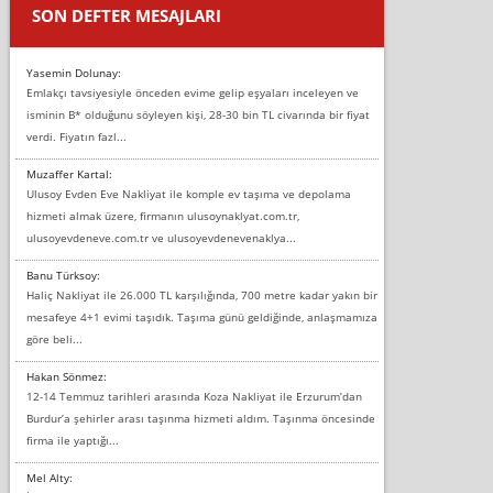
SON DEFTER MESAJLARI
Yasemin Dolunay:
Emlakçı tavsiyesiyle önceden evime gelip eşyaları inceleyen ve
isminin B* olduğunu söyleyen kişi, 28-30 bin TL civarında bir fiyat
verdi. Fiyatın fazl...
Muzaffer Kartal:
Ulusoy Evden Eve Nakliyat ile komple ev taşıma ve depolama
hizmeti almak üzere, firmanın ulusoynaklyat.com.tr,
ulusoyevdeneve.com.tr ve ulusoyevdenevenaklya...
Banu Türksoy:
Haliç Nakliyat ile 26.000 TL karşılığında, 700 metre kadar yakın bir
mesafeye 4+1 evimi taşıdık. Taşıma günü geldiğinde, anlaşmamıza
göre beli...
Hakan Sönmez:
12-14 Temmuz tarihleri arasında Koza Nakliyat ile Erzurum’dan
Burdur’a şehirler arası taşınma hizmeti aldım. Taşınma öncesinde
firma ile yaptığı...
Mel Alty: