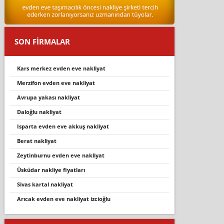
SON FİRMALAR
kars merkez evden eve nakliyat
merzi̇fon evden eve nakli̇yat
avrupa yakası nakliyat
daloğlu nakli̇yat
isparta evden eve akkuş nakli̇yat
berat nakli̇yat
zeyti̇nburnu evden eve nakli̇yat
üsküdar nakliye fiyatları
sivas kartal nakliyat
aricak evden eve nakli̇yat i̇zci̇oğlu