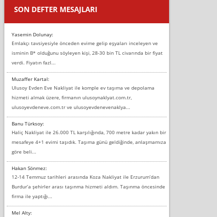
SON DEFTER MESAJLARI
Yasemin Dolunay:
Emlakçı tavsiyesiyle önceden evime gelip eşyaları inceleyen ve
isminin B* olduğunu söyleyen kişi, 28-30 bin TL civarında bir fiyat
verdi. Fiyatın fazl...
Muzaffer Kartal:
Ulusoy Evden Eve Nakliyat ile komple ev taşıma ve depolama
hizmeti almak üzere, firmanın ulusoynaklyat.com.tr,
ulusoyevdeneve.com.tr ve ulusoyevdenevenaklya...
Banu Türksoy:
Haliç Nakliyat ile 26.000 TL karşılığında, 700 metre kadar yakın bir
mesafeye 4+1 evimi taşıdık. Taşıma günü geldiğinde, anlaşmamıza
göre beli...
Hakan Sönmez:
12-14 Temmuz tarihleri arasında Koza Nakliyat ile Erzurum’dan
Burdur’a şehirler arası taşınma hizmeti aldım. Taşınma öncesinde
firma ile yaptığı...
Mel Alty: