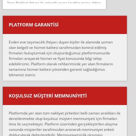
İnova Nakliyat Ankara ile anlaşıldı eşyayı taşıdılar parayı aldılar.
Salon duvarına bir baktım birisi boydan alüminyum renkli bantı
yapıştırm...
PLATFORM GARANTİSİ
Murat:
Merhaba, bu firmayı bir arkadaş tavsiyesi üzerine tercih ettim,
hiçbir sıkıntı yaşanmayacağını ve kendilerinin çok titiz
Evden eve taşımacılık ihtiyacı duyan kişiler ile alanında uzman
çalıştıklarını, müş...
olan belgeli ve hizmet kalitesi tarafımızdan kontrol edilmiş
firmaları buluşturmak için oluşturduğumuz platformumuzda
Ahmet:
firmaları arayarak hizmet ve fiyat konusunda bilgi talep
Lüleburgaz güngünes evden eve naklyat eşyalarımı taşımak için
edebilirsiniz. Platform olarak rehberimizde yer alan firmaların
anlaştık sabah eve geldiklerinde de eşyalarımı düzgün şekilde
tamamına hizmet kalitesi yönünden garanti sağladığımızı
sarcaz demelerine r...
bilmenizi isteriz.
mehmet güldü:
Ankara ALİCANLAR NAKLİYAT Tutarsız ve ticari ahlak problemleri
var verdikleri fiyat teklifini arttırdılar. Sonrasında taşıma gününde
KOŞULSUZ MÜŞTERI MEMNUNIYETI
oldukça tutarsı...
Erol:
Platformda yer alan tüm nakliyat şirketleri belli zaman aralıkları ile
Ankara Alicanlar naklyat tel 5465524025. 2600 TL'ye ankaradan
denetlenmekte olup koşulsuz müşteri memnuniyeti için firmaları
Konya ya Alicanlar naklyat la anlaştık bu şahıs evin taşınacağı gün
itina ile seçmekteyiz. Platform üzerinden gerçekleştirilen alaşma
fiyatın mazoto gele...
sonunda müşteriler tarafımızdan aranarak memnuniyet anketi
doldurularak değerlendirilir. Memnuniyetsizlik oluşması