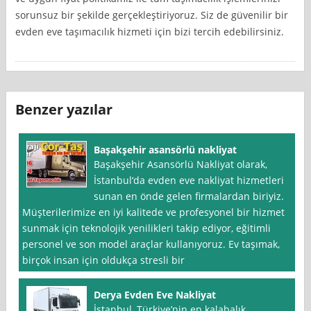
sorunsuz bir şekilde gerçekleştiriyoruz. Siz de güvenilir bir
evden eve taşımacılık hizmeti için bizi tercih edebilirsiniz.
Benzer yazılar
Başakşehir asansörlü nakliyat
Başakşehir Asansörlü Nakliyat olarak,
İstanbul‘da evden eve nakliyat hizmetleri
sunan en önde gelen firmalardan biriyiz.
Müşterilerimize en iyi kalitede ve profesyonel bir hizmet
sunmak için teknolojik yenilikleri takip ediyor, eğitimli
personel ve son model araçlar kullanıyoruz. Ev taşımak,
birçok insan için oldukça stresli bir
Derya Evden Eve Nakliyat
İstanbul, Türkiye’nin en kalabalık