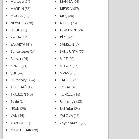
Maltepe
(24)
MANİSA
(96)
MARDİN
(53)
MERSİN
(87)
MUĞLA
(65)
MUŞ
(20)
NEVŞEHİR
(28)
NİĞDE
(26)
ORDU
(35)
OSMANİYE
(24)
Pendik
(24)
RİZE
(24)
SAKARYA
(44)
SAMSUN
(77)
Sancaktepe
(24)
ŞANLIURFA
(70)
Sarıyer
(24)
SİİRT
(20)
SİNOP
(21)
ŞIRNAK
(25)
Şişli
(24)
SİVAS
(76)
Sultanbeyli
(24)
TALEP
(589)
TEKİRDAĞ
(47)
TOKAT
(48)
TRABZON
(45)
TUNCELİ
(16)
Tuzla
(24)
Ümraniye
(25)
UŞAK
(29)
Üsküdar
(24)
VAN
(54)
YALOVA
(16)
YOZGAT
(34)
Zeytinburnu
(24)
ZONGULDAK
(28)