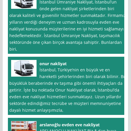
İstanbul Ümraniye Nakliyat, İstanbul’un
önde gelen nakliyat şirketlerinden biri
olarak kaliteli ve güvenilir hizmetler sunmaktadır. Firmamız,
yılların verdiği deneyim ve uzman kadrosuyla evden eve
nakliyat konusunda müşterilerine en iyi hizmeti sağlamayı
hedeflemektedir. İstanbul Ümraniye Nakliyat, taşımacılık
sektöründe öne çıkan birçok avantaja sahiptir. Bunlardan
biri,
onur nakliyat
İstanbul, Türkiye’nin en büyük ve en
hareketli şehirlerinden biri olarak bilinir. Bu
büyüklük beraberinde ev taşıma gibi önemli ihtiyaçları da
getirir. İşte bu noktada Onur Nakliyat olarak, İstanbul’da
evden eve nakliyat hizmetleri sunmaktayız. Uzun yıllardır
sektörde edindiğimiz tecrübe ve müşteri memnuniyetine
dayalı hizmet anlayışımızla,
arslanoğlu evden eve nakliyat
ARSLANOGLU NAKLİYAT Biz * dan buya