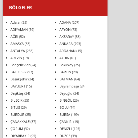
BÖLGELER
Adalar
(25)
ADANA
(207)
ADIYAMAN
(59)
AFYON
(73)
AĞRI
(52)
AKSARAY
(53)
AMASYA
(33)
ANKARA
(793)
ANTALYA
(233)
ARDAHAN
(15)
ARTVİN
(19)
AYDIN
(61)
Bahçelievler
(24)
Bakırköy
(25)
BALIKESİR
(97)
BARTIN
(29)
Başakşehir
(24)
BATMAN
(64)
BAYBURT
(15)
Bayrampaşa
(24)
Beşiktaş
(24)
Beyoğlu
(24)
BİLECİK
(35)
BİNGÖL
(26)
BİTLİS
(29)
BOLU
(74)
BURDUR
(25)
BURSA
(199)
ÇANAKKALE
(37)
ÇANKIRI
(19)
ÇORUM
(32)
DENİZLİ
(125)
DİYARBAKIR
(95)
DÜZCE
(39)