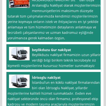
Arslanoğlu Nakliyat olarak müşterilerimizin
memnuniyetlerini maksimum düzeyde
tutarak tüm çalışmalarımızda kendimizi müşterilerimizin
yerine koymaya onların istek ve ihtiyaçlarını en iyi şekilde
anlamaya ve tüm hizmetimizin detaylarını anlatmaya ve
tecrübeli çalışanlarımız ve uzman kadromuz eşliğinde
yorulmanıza gerek kalmadan özgün,
beylikduzu Gur nakliyat
Beylikduzu nakliyat firmamizin uzun yillarin
verdiği bilgi birikim teknik tecrübeyle siz
kiymetli müşterilerine kusursuz hizmetler sunmaktayiz
İdrisoglu nakliyat
İstanbul‘un en köklü nakliyat firmalarından
biri olan İdrisoglu Nakliyat, yıllardır
müşterilerine kaliteli hizmet sunmaktadır. Evden eve
nakliyat sektöründe öncü olan firmamız, profesyonel ekip
kadrosu ve modern taşıma araçlarıyla müşterilerimizin