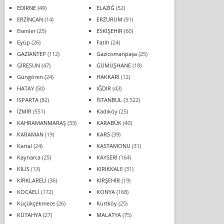
EDİRNE
(49)
ELAZIĞ
(52)
ERZİNCAN
(14)
ERZURUM
(91)
Esenler
(25)
ESKİŞEHİR
(60)
Eyüp
(26)
Fatih
(24)
GAZİANTEP
(112)
Gaziosmanpaşa
(25)
GİRESUN
(47)
GÜMÜŞHANE
(18)
Güngören
(24)
HAKKARİ
(12)
HATAY
(50)
IĞDIR
(43)
ISPARTA
(82)
İSTANBUL
(3.522)
İZMİR
(551)
Kadıköy
(25)
KAHRAMANMARAŞ
(33)
KARABÜK
(40)
KARAMAN
(19)
KARS
(39)
Kartal
(24)
KASTAMONU
(31)
Kaynarca
(25)
KAYSERİ
(164)
KİLİS
(13)
KIRIKKALE
(31)
KIRKLARELİ
(36)
KIRŞEHİR
(19)
KOCAELİ
(172)
KONYA
(168)
Küçükçekmece
(26)
Kurtköy
(25)
KÜTAHYA
(27)
MALATYA
(75)