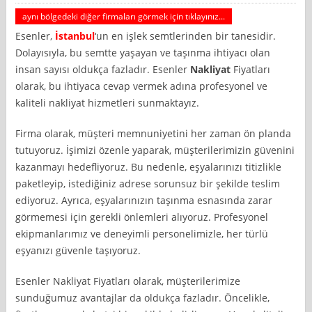
aynı bölgedeki diğer firmaları görmek için tıklayınız...
Esenler,
İstanbul
‘un en işlek semtlerinden bir tanesidir.
Dolayısıyla, bu semtte yaşayan ve taşınma ihtiyacı olan
insan sayısı oldukça fazladır. Esenler
Nakliyat
Fiyatları
olarak, bu ihtiyaca cevap vermek adına profesyonel ve
kaliteli nakliyat hizmetleri sunmaktayız.
Firma olarak, müşteri memnuniyetini her zaman ön planda
tutuyoruz. İşimizi özenle yaparak, müşterilerimizin güvenini
kazanmayı hedefliyoruz. Bu nedenle, eşyalarınızı titizlikle
paketleyip, istediğiniz adrese sorunsuz bir şekilde teslim
ediyoruz. Ayrıca, eşyalarınızın taşınma esnasında zarar
görmemesi için gerekli önlemleri alıyoruz. Profesyonel
ekipmanlarımız ve deneyimli personelimizle, her türlü
eşyanızı güvenle taşıyoruz.
Esenler Nakliyat Fiyatları olarak, müşterilerimize
sunduğumuz avantajlar da oldukça fazladır. Öncelikle,