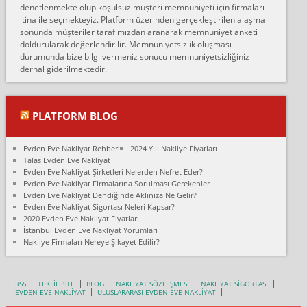
denetlenmekte olup koşulsuz müşteri memnuniyeti için firmaları
Konya ya Alicanlar naklyat la anlaştık bu şahıs evin taşınacağı gün
itina ile seçmekteyiz. Platform üzerinden gerçekleştirilen alaşma
fiyatın mazoto gele...
sonunda müşteriler tarafımızdan aranarak memnuniyet anketi
doldurularak değerlendirilir. Memnuniyetsizlik oluşması
Fatih kokmese:
durumunda bize bilgi vermeniz sonucu memnuniyetsizliğiniz
Diyarbakır dan eşyamı getirtmek için anlaştım sözleşme yaptım.
derhal giderilmektedir.
Son anda fiyat artırdılar.. mecburiyetten tasittim.. bu kişiler ağrılı
Ankara merk...
Ali:
PLATFORM BLOG
İzmir de evim naklyat diye bir firmaya ev taşıttık, çok pişman
olduk. Asansörlü dediler sonra uraya asansör kurulmaz dediler
Evden Eve Nakliyat Rehberi
2024 Yılı Nakliye Fiyatları
fark istediler. ortada asa...
Talas Evden Eve Nakliyat
Evden Eve Nakliyat Şirketleri Nelerden Nefret Eder?
Nimet:
Evden Eve Nakliyat Firmalarına Sorulması Gerekenler
Ben 2021 Ağustos ilk haftası Evimi taşıdım yani İstanbul'un bir
Evden Eve Nakliyat Dendiğinde Aklınıza Ne Gelir?
Mahallesi'nden bir başka Mahallesi'ne yani Ümraniye bölgesinde
Evden Eve Nakliyat Sigortası Neleri Kapsar?
oturuyorum önceleri ara...
2020 Evden Eve Nakliyat Fiyatları
İstanbul Evden Eve Nakliyat Yorumları
Nimet Köse:
Nakliye Firmaları Nereye Şikayet Edilir?
Merhaba ben 2021 Ağustos ilk haftası evimi Ümraniye'den Çok
yakın bir bölgeye taşıdım yeni Ümraniye'nin Mahallesi'ne
Hancıoğlu naklyatla taşındım...
RSS
TEKLİF İSTE
BLOG
NAKLİYAT SÖZLEŞMESİ
NAKLİYAT SİGORTASI
EVDEN EVE NAKLİYAT
ULUSLARARASI EVDEN EVE NAKLİYAT
Sevim bal: