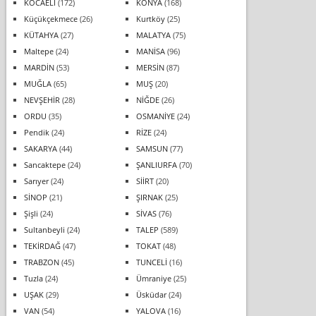
KOCAELİ
(172)
KONYA
(168)
Küçükçekmece
(26)
Kurtköy
(25)
KÜTAHYA
(27)
MALATYA
(75)
Maltepe
(24)
MANİSA
(96)
MARDİN
(53)
MERSİN
(87)
MUĞLA
(65)
MUŞ
(20)
NEVŞEHİR
(28)
NİĞDE
(26)
ORDU
(35)
OSMANİYE
(24)
Pendik
(24)
RİZE
(24)
SAKARYA
(44)
SAMSUN
(77)
Sancaktepe
(24)
ŞANLIURFA
(70)
Sarıyer
(24)
SİİRT
(20)
SİNOP
(21)
ŞIRNAK
(25)
Şişli
(24)
SİVAS
(76)
Sultanbeyli
(24)
TALEP
(589)
TEKİRDAĞ
(47)
TOKAT
(48)
TRABZON
(45)
TUNCELİ
(16)
Tuzla
(24)
Ümraniye
(25)
UŞAK
(29)
Üsküdar
(24)
VAN
(54)
YALOVA
(16)