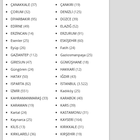
ÇANAKKALE
(37)
ÇANKIRI
(19)
ÇORUM
(32)
DENİZLİ
(125)
DİYARBAKIR
(95)
DÜZCE
(39)
EDİRNE
(49)
ELAZIĞ
(52)
ERZİNCAN
(14)
ERZURUM
(91)
Esenler
(25)
ESKİŞEHİR
(60)
Eyüp
(26)
Fatih
(24)
GAZİANTEP
(112)
Gaziosmanpaşa
(25)
GİRESUN
(47)
GÜMÜŞHANE
(18)
Güngören
(24)
HAKKARİ
(12)
HATAY
(50)
IĞDIR
(43)
ISPARTA
(82)
İSTANBUL
(3.522)
İZMİR
(551)
Kadıköy
(25)
KAHRAMANMARAŞ
(33)
KARABÜK
(40)
KARAMAN
(19)
KARS
(39)
Kartal
(24)
KASTAMONU
(31)
Kaynarca
(25)
KAYSERİ
(164)
KİLİS
(13)
KIRIKKALE
(31)
KIRKLARELİ
(36)
KIRŞEHİR
(19)