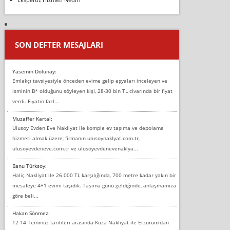
SON DEFTER MESAJLARI
Yasemin Dolunay:
Emlakçı tavsiyesiyle önceden evime gelip eşyaları inceleyen ve
isminin B* olduğunu söyleyen kişi, 28-30 bin TL civarında bir fiyat
verdi. Fiyatın fazl...
Muzaffer Kartal:
Ulusoy Evden Eve Nakliyat ile komple ev taşıma ve depolama
hizmeti almak üzere, firmanın ulusoynaklyat.com.tr,
ulusoyevdeneve.com.tr ve ulusoyevdenevenaklya...
Banu Türksoy:
Haliç Nakliyat ile 26.000 TL karşılığında, 700 metre kadar yakın bir
mesafeye 4+1 evimi taşıdık. Taşıma günü geldiğinde, anlaşmamıza
göre beli...
Hakan Sönmez:
12-14 Temmuz tarihleri arasında Koza Nakliyat ile Erzurum’dan