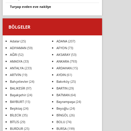
turyap evden eve nakliye
BÖLGELER
Adalar
(25)
ADANA
(207)
ADIYAMAN
(59)
AFYON
(73)
AĞRI
(52)
AKSARAY
(53)
AMASYA
(33)
ANKARA
(793)
ANTALYA
(233)
ARDAHAN
(15)
ARTVİN
(19)
AYDIN
(61)
Bahçelievler
(24)
Bakırköy
(25)
BALIKESİR
(97)
BARTIN
(29)
Başakşehir
(24)
BATMAN
(64)
BAYBURT
(15)
Bayrampaşa
(24)
Beşiktaş
(24)
Beyoğlu
(24)
BİLECİK
(35)
BİNGÖL
(26)
BİTLİS
(29)
BOLU
(74)
BURDUR
(25)
BURSA
(199)