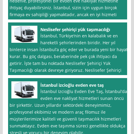
nedenle, profesyonel bir evden eve nakliyat hizmetine
ihtiyaç duyabilirsiniz. İstanbul, sizin için uygun birçok
firmaya ev sahipliği yapmaktadır, ancak en iyi hizmeti
Neslisefer şehiriçi yük taşımacılığı
İstanbul, Türkiye’nin en kalabalık ve en
hareketli şehirlerinden biridir. Her yıl
binlerce insan İstanbul’a göç eder ve burada yeni bir hayat
kurar. Bu göç dalgası, beraberinde pek çok ihtiyacı da
getirir. İşte tam bu noktada Neslisefer Şehiriçi Yük
Taşımacılığı olarak devreye giriyoruz. Neslisefer Şehiriçi
İstanbul izcioğlu evden eve taş
İstanbul Izcioğlu Evden Eve Taş, İstanbul’da
evden eve nakliyat hizmetleri sunan öncü
bir şirkettir. Uzun yıllardır sektördeki deneyimimiz,
profesyonel ekibimiz ve modern araç filomuz ile
müşterilerimize kaliteli ve güvenli taşımacılık hizmetleri
sunmaktayız. Evden eve taşınma süreci genellikle oldukça
stresli ve yorucu bir deneyim olabilir.