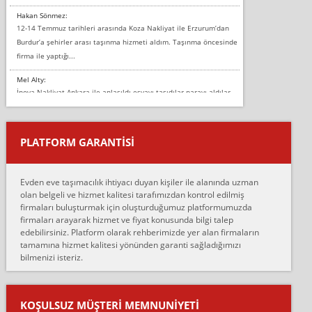
Hakan Sönmez:
12-14 Temmuz tarihleri arasında Koza Nakliyat ile Erzurum’dan
Burdur’a şehirler arası taşınma hizmeti aldım. Taşınma öncesinde
firma ile yaptığı...
Mel Alty:
İnova Nakliyat Ankara ile anlaşıldı eşyayı taşıdılar parayı aldılar.
Salon duvarına bir baktım birisi boydan alüminyum renkli bantı
yapıştırm...
PLATFORM GARANTİSİ
Murat:
Merhaba, bu firmayı bir arkadaş tavsiyesi üzerine tercih ettim,
hiçbir sıkıntı yaşanmayacağını ve kendilerinin çok titiz
Evden eve taşımacılık ihtiyacı duyan kişiler ile alanında uzman
çalıştıklarını, müş...
olan belgeli ve hizmet kalitesi tarafımızdan kontrol edilmiş
firmaları buluşturmak için oluşturduğumuz platformumuzda
Ahmet:
firmaları arayarak hizmet ve fiyat konusunda bilgi talep
Lüleburgaz güngünes evden eve naklyat eşyalarımı taşımak için
edebilirsiniz. Platform olarak rehberimizde yer alan firmaların
anlaştık sabah eve geldiklerinde de eşyalarımı düzgün şekilde
tamamına hizmet kalitesi yönünden garanti sağladığımızı
sarcaz demelerine r...
bilmenizi isteriz.
mehmet güldü:
Ankara ALİCANLAR NAKLİYAT Tutarsız ve ticari ahlak problemleri
var verdikleri fiyat teklifini arttırdılar. Sonrasında taşıma gününde
KOŞULSUZ MÜŞTERI MEMNUNIYETI
oldukça tutarsı...