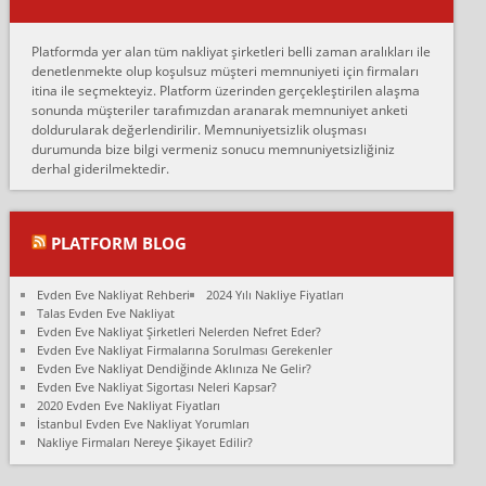
Erol:
Platformda yer alan tüm nakliyat şirketleri belli zaman aralıkları ile
Ankara Alicanlar naklyat tel 5465524025. 2600 TL'ye ankaradan
denetlenmekte olup koşulsuz müşteri memnuniyeti için firmaları
Konya ya Alicanlar naklyat la anlaştık bu şahıs evin taşınacağı gün
itina ile seçmekteyiz. Platform üzerinden gerçekleştirilen alaşma
fiyatın mazoto gele...
sonunda müşteriler tarafımızdan aranarak memnuniyet anketi
doldurularak değerlendirilir. Memnuniyetsizlik oluşması
Fatih kokmese:
durumunda bize bilgi vermeniz sonucu memnuniyetsizliğiniz
Diyarbakır dan eşyamı getirtmek için anlaştım sözleşme yaptım.
derhal giderilmektedir.
Son anda fiyat artırdılar.. mecburiyetten tasittim.. bu kişiler ağrılı
Ankara merk...
Ali:
PLATFORM BLOG
İzmir de evim naklyat diye bir firmaya ev taşıttık, çok pişman
olduk. Asansörlü dediler sonra uraya asansör kurulmaz dediler
Evden Eve Nakliyat Rehberi
2024 Yılı Nakliye Fiyatları
fark istediler. ortada asa...
Talas Evden Eve Nakliyat
Evden Eve Nakliyat Şirketleri Nelerden Nefret Eder?
Nimet:
Evden Eve Nakliyat Firmalarına Sorulması Gerekenler
Ben 2021 Ağustos ilk haftası Evimi taşıdım yani İstanbul'un bir
Evden Eve Nakliyat Dendiğinde Aklınıza Ne Gelir?
Mahallesi'nden bir başka Mahallesi'ne yani Ümraniye bölgesinde
Evden Eve Nakliyat Sigortası Neleri Kapsar?
oturuyorum önceleri ara...
2020 Evden Eve Nakliyat Fiyatları
İstanbul Evden Eve Nakliyat Yorumları
Nimet Köse:
Nakliye Firmaları Nereye Şikayet Edilir?
Merhaba ben 2021 Ağustos ilk haftası evimi Ümraniye'den Çok
yakın bir bölgeye taşıdım yeni Ümraniye'nin Mahallesi'ne