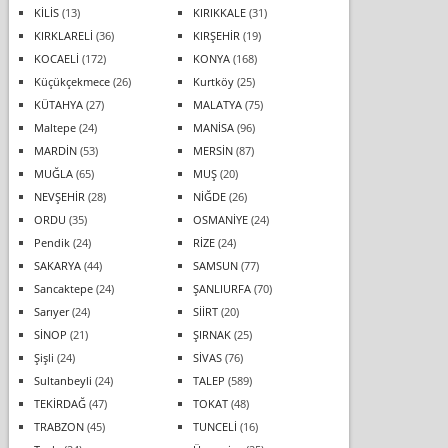
KİLİS
(13)
KIRIKKALE
(31)
KIRKLARELİ
(36)
KIRŞEHİR
(19)
KOCAELİ
(172)
KONYA
(168)
Küçükçekmece
(26)
Kurtköy
(25)
KÜTAHYA
(27)
MALATYA
(75)
Maltepe
(24)
MANİSA
(96)
MARDİN
(53)
MERSİN
(87)
MUĞLA
(65)
MUŞ
(20)
NEVŞEHİR
(28)
NİĞDE
(26)
ORDU
(35)
OSMANİYE
(24)
Pendik
(24)
RİZE
(24)
SAKARYA
(44)
SAMSUN
(77)
Sancaktepe
(24)
ŞANLIURFA
(70)
Sarıyer
(24)
SİİRT
(20)
SİNOP
(21)
ŞIRNAK
(25)
Şişli
(24)
SİVAS
(76)
Sultanbeyli
(24)
TALEP
(589)
TEKİRDAĞ
(47)
TOKAT
(48)
TRABZON
(45)
TUNCELİ
(16)