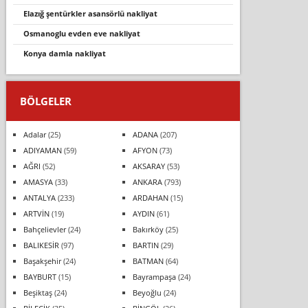
elazığ şentürkler asansörlü nakliyat
osmanoglu evden eve nakliyat
konya damla nakliyat
BÖLGELER
Adalar
(25)
ADANA
(207)
ADIYAMAN
(59)
AFYON
(73)
AĞRI
(52)
AKSARAY
(53)
AMASYA
(33)
ANKARA
(793)
ANTALYA
(233)
ARDAHAN
(15)
ARTVİN
(19)
AYDIN
(61)
Bahçelievler
(24)
Bakırköy
(25)
BALIKESİR
(97)
BARTIN
(29)
Başakşehir
(24)
BATMAN
(64)
BAYBURT
(15)
Bayrampaşa
(24)
Beşiktaş
(24)
Beyoğlu
(24)