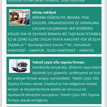
ilçesinde hizmet veren firmamız, Silivri ilçesinde
oktay nakliyat
MERABA ÖĞRENCİYE, BEKARA, YENİ
EVLİLERE, ORGANİZASYON İŞİ YAPANLARA,
ÇALIŞAN ÇALIŞMAYAN HER KESİMDEN
KİŞİLER YÜK VE EŞYANIZI BIRAKIN BİZ TAŞIYALIM İSTANBUL
İÇİ VE ÇEVRE İLLERE UYGUN FİYATA NAKLİYAT YÜK VE EŞYA
TAŞIMA (h * ,kia bongo,ford transit, * NC, mitsubishi
KAMYONET – KAMYON , İSUZU KAMYONET – KAMYON,
Tekstil çeyiz ofis taşıma firması
İstanbul‘da birçok kişi, ofislerini veya evlerini
taşıtmak için güvenilir, profesyonel ve hızlı
bir nakliyat firması arayışı içerisindedir. Tekstil Çeyiz Ofis
Taşıma Firması olarak, İstanbul’un her bölgesine hizmet
veriyor ve müşterilerimize kaliteli ve sorunsuz bir
taşımacılık deneyimi sunuyoruz. Tekstil Çeyiz Ofis Taşıma
Firması olarak verdiğimiz