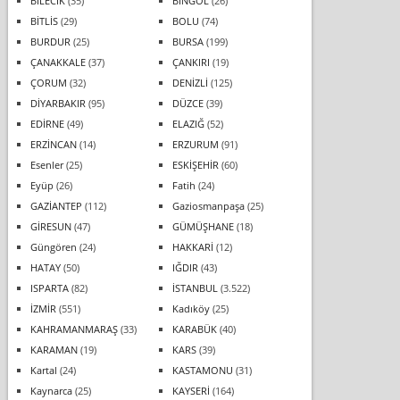
BİLECİK
(35)
BİNGÖL
(26)
BİTLİS
(29)
BOLU
(74)
BURDUR
(25)
BURSA
(199)
ÇANAKKALE
(37)
ÇANKIRI
(19)
ÇORUM
(32)
DENİZLİ
(125)
DİYARBAKIR
(95)
DÜZCE
(39)
EDİRNE
(49)
ELAZIĞ
(52)
ERZİNCAN
(14)
ERZURUM
(91)
Esenler
(25)
ESKİŞEHİR
(60)
Eyüp
(26)
Fatih
(24)
GAZİANTEP
(112)
Gaziosmanpaşa
(25)
GİRESUN
(47)
GÜMÜŞHANE
(18)
Güngören
(24)
HAKKARİ
(12)
HATAY
(50)
IĞDIR
(43)
ISPARTA
(82)
İSTANBUL
(3.522)
İZMİR
(551)
Kadıköy
(25)
KAHRAMANMARAŞ
(33)
KARABÜK
(40)
KARAMAN
(19)
KARS
(39)
Kartal
(24)
KASTAMONU
(31)
Kaynarca
(25)
KAYSERİ
(164)