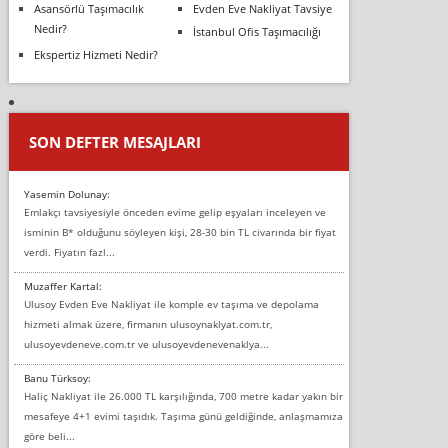
Asansörlü Taşımacılık
Evden Eve Nakliyat Tavsiye
Nedir?
İstanbul Ofis Taşımacılığı
Ekspertiz Hizmeti Nedir?
SON DEFTER MESAJLARI
Yasemin Dolunay:
Emlakçı tavsiyesiyle önceden evime gelip eşyaları inceleyen ve
isminin B* olduğunu söyleyen kişi, 28-30 bin TL civarında bir fiyat
verdi. Fiyatın fazl...
Muzaffer Kartal:
Ulusoy Evden Eve Nakliyat ile komple ev taşıma ve depolama
hizmeti almak üzere, firmanın ulusoynaklyat.com.tr,
ulusoyevdeneve.com.tr ve ulusoyevdenevenaklya...
Banu Türksoy:
Haliç Nakliyat ile 26.000 TL karşılığında, 700 metre kadar yakın bir
mesafeye 4+1 evimi taşıdık. Taşıma günü geldiğinde, anlaşmamıza
göre beli...