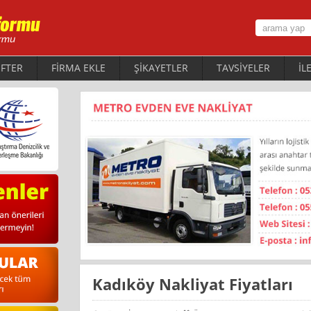
FTER
FİRMA EKLE
ŞİKAYETLER
TAVSİYELER
İL
Kadıköy Nakliyat Fiyatları