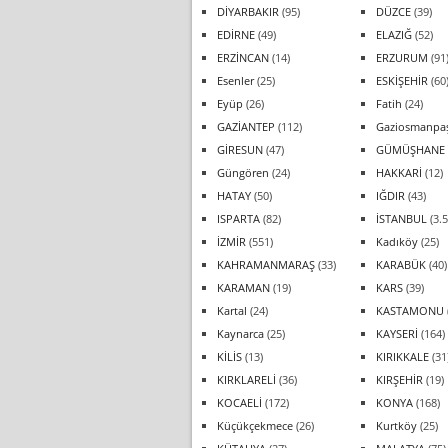
DİYARBAKIR
(95)
DÜZCE
(39)
EDİRNE
(49)
ELAZIĞ
(52)
ERZİNCAN
(14)
ERZURUM
(91
Esenler
(25)
ESKİŞEHİR
(60
Eyüp
(26)
Fatih
(24)
GAZİANTEP
(112)
Gaziosmanpa
GİRESUN
(47)
GÜMÜŞHANE
Güngören
(24)
HAKKARİ
(12)
HATAY
(50)
IĞDIR
(43)
ISPARTA
(82)
İSTANBUL
(3.5
İZMİR
(551)
Kadıköy
(25)
KAHRAMANMARAŞ
(33)
KARABÜK
(40)
KARAMAN
(19)
KARS
(39)
Kartal
(24)
KASTAMONU
Kaynarca
(25)
KAYSERİ
(164)
KİLİS
(13)
KIRIKKALE
(31
KIRKLARELİ
(36)
KIRŞEHİR
(19)
KOCAELİ
(172)
KONYA
(168)
Küçükçekmece
(26)
Kurtköy
(25)