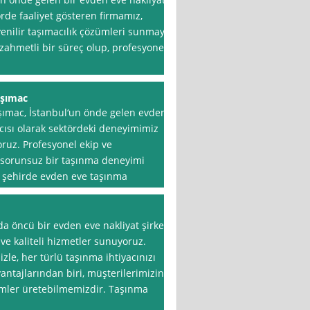
örde faaliyet gösteren firmamız,
venilir taşımacılık çözümleri sunmayı
zahmetli bir süreç olup, profesyonel
aşımac
şımac, İstanbul‘un önde gelen evden
ıcısı olarak sektördeki deneyimimiz
oruz. Profesyonel ekip ve
e sorunsuz bir taşınma deneyimi
r şehirde evden eve taşınma
da öncü bir evden eve nakliyat şirketi
ve kaliteli hizmetler sunuyoruz.
le, her türlü taşınma ihtiyacınızı
antajlarından biri, müşterilerimizin
zümler üretebilmemizdir. Taşınma