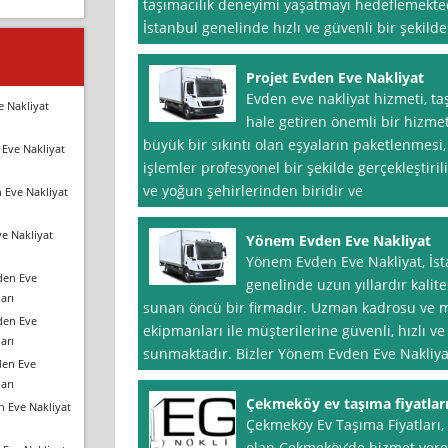
taşımacılık deneyimi yaşatmayı hedeflemektedi
İstanbul genelinde hızlı ve güvenli bir şekilde
Projet Evden Eve Nakliyat
Evden eve nakliyat hizmeti, ta
e Nakliyat
hale getiren önemli bir hizme
büyük bir sıkıntı olan eşyaların paketlenmesi, 
Eve Nakliyat
işlemler profesyonel bir şekilde gerçekleştirili
ve yoğun şehirlerinden biridir ve
 Eve Nakliyat
e Nakliyat
Yönem Evden Eve Nakliyat
Yönem Evden Eve Nakliyat, İst
den Eve
genelinde uzun yıllardır kalite
arı
sunan öncü bir firmadır. Uzman kadrosu ve m
den Eve
ekipmanları ile müşterilerine güvenli, hızlı 
arı
sunmaktadır. Bizler Yönem Evden Eve Nakliyat
den Eve
arı
Çekmeköy ev taşıma fiyatlar
n Eve Nakliyat
Çekmeköy Ev Taşıma Fiyatları,
olan Çekmeköy’de hizmet vere