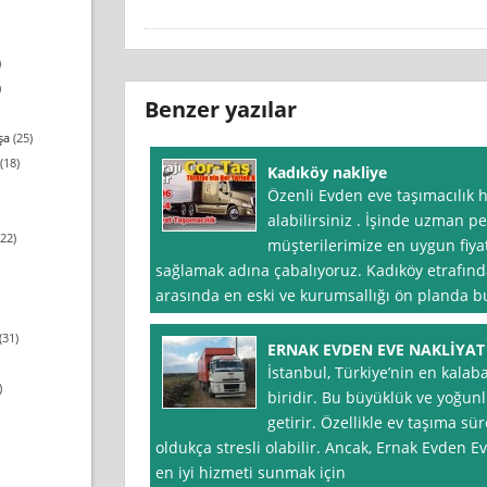
)
)
Benzer yazılar
şa
(25)
(18)
Kadıköy nakliye
Özenli Evden eve taşımacılık 
alabilirsiniz . İşinde uzman pe
22)
müşterilerimize en uygun fiyatl
sağlamak adına çabalıyoruz. Kadıköy etrafın
arasında en eski ve kurumsallığı ön planda 
(31)
ERNAK EVDEN EVE NAKLİYA
İstanbul, Türkiye’nin en kalaba
)
biridir. Bu büyüklük ve yoğun
getirir. Özellikle ev taşıma sü
oldukça stresli olabilir. Ancak, Ernak Evden E
en iyi hizmeti sunmak için