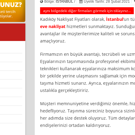
Bölge:
İSTANBUL
/
Üyelik Tarihi: 28 Şubat 2021
aynı bölgedeki diğer firmaları görmek için tıklayınız...
Kadıköy Nakliyat Fiyatları olarak,
İstanbul
‘un t
eve nakliyat
hizmetleri sunmaktayız. Sunduğum
avantajlar ile müşterilerimize kaliteli ve soru
amaçlıyoruz.
Firmamızın en büyük avantajı, tecrübeli ve u
Eşyalarınızın taşınmasında profesyonel ekibim
teknikleri kullanarak eşyalarınıza maksimum ko
bir şekilde yerine ulaşmasını sağlamak için mod
taşıma hizmeti sunarız. Ayrıca, eşyalarınızın m
ustalıkla gerçekleştiririz.
Müşteri memnuniyetine verdiğimiz önemle, hizm
hedefliyoruz. Taşınma süreciniz boyunca sizinle
her adımda size destek oluyoruz. Tüm detayları
endişelerinizi ortadan kaldırıyoruz.