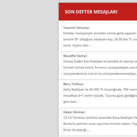
SON DEFTER MESAJLARI
Yasemin Dolunay:
Emlakçı tavsiyesiyle önceden evime gelip eşyaları
isminin B* olduğunu söyleyen kişi, 28-30 bin TL civ
verdi. Fiyatın fazl...
Muzaffer Kartal:
Ulusoy Evden Eve Nakliyat ile komple ev taşıma 
hizmeti almak üzere, firmanın ulusoynaklyat.com.t
ulusoyevdeneve.com.tr ve ulusoyevdenevenaklya..
Banu Türksoy:
Haliç Nakliyat ile 26.000 TL karşılığında, 700 metr
mesafeye 4+1 evimi taşıdık. Taşıma günü geldiği
göre beli...
Hakan Sönmez:
12-14 Temmuz tarihleri arasında Koza Nakliyat il
Burdur’a şehirler arası taşınma hizmeti aldım. T
firma ile yaptığı...