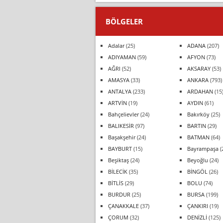
BÖLGELER
Adalar
(25)
ADANA
(207)
ADIYAMAN
(59)
AFYON
(73)
AĞRI
(52)
AKSARAY
(53)
AMASYA
(33)
ANKARA
(793)
ANTALYA
(233)
ARDAHAN
(15
ARTVİN
(19)
AYDIN
(61)
Bahçelievler
(24)
Bakırköy
(25)
BALIKESİR
(97)
BARTIN
(29)
Başakşehir
(24)
BATMAN
(64)
BAYBURT
(15)
Bayrampaşa
(
Beşiktaş
(24)
Beyoğlu
(24)
BİLECİK
(35)
BİNGÖL
(26)
BİTLİS
(29)
BOLU
(74)
BURDUR
(25)
BURSA
(199)
ÇANAKKALE
(37)
ÇANKIRI
(19)
ÇORUM
(32)
DENİZLİ
(125)