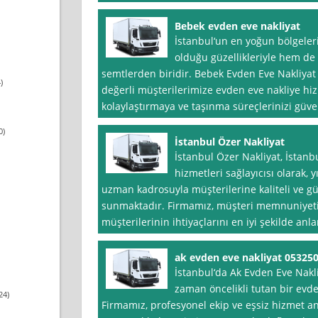
Bebek evden eve nakliyat
İstanbul‘un en yoğun bölgeler
olduğu güzellikleriyle hem de c
semtlerden biridir. Bebek Evden Eve Nakliyat 
)
değerli müşterilerimize evden eve nakliye hizm
kolaylaştırmaya ve taşınma süreçlerinizi güve
0)
İstanbul Özer Nakliyat
İstanbul Özer Nakliyat, İstanb
hizmetleri sağlayıcısı olarak, 
uzman kadrosuyla müşterilerine kaliteli ve gü
sunmaktadır. Firmamız, müşteri memnuniyeti
müşterilerinin ihtiyaçlarını en iyi şekilde a
ak evden eve nakliyat 05325
İstanbul‘da Ak Evden Eve Nakl
zaman öncelikli tutan bir evd
24)
Firmamız, profesyonel ekip ve eşsiz hizmet anla