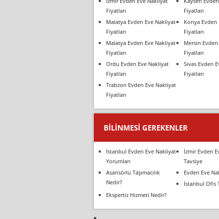
İzmir Evden Eve Nakliyat
Kayseri Evden
Fiyatları
Fiyatları
Malatya Evden Eve Nakliyat
Konya Evden 
Fiyatları
Fiyatları
Malatya Evden Eve Nakliyat
Mersin Evden 
Fiyatları
Fiyatları
Ordu Evden Eve Nakliyat
Sivas Evden E
Fiyatları
Fiyatları
Trabzon Evden Eve Nakliyat
Fiyatları
BILINMESI GEREKENLER
İstanbul Evden Eve Nakliyat
İzmir Evden E
Yorumları
Tavsiye
Asansörlü Taşımacılık
Evden Eve Nak
Nedir?
İstanbul Ofis 
Ekspertiz Hizmeti Nedir?