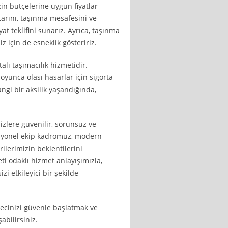
zin bütçelerine uygun fiyatlar
tarını, taşınma mesafesini ve
at teklifini sunarız. Ayrıca, taşınma
z için de esneklik gösteririz.
alı taşımacılık hizmetidir.
oyunca olası hasarlar için sigorta
gi bir aksilik yaşandığında,
sizlere güvenilir, sorunsuz ve
esyonel ekip kadromuz, modern
rilerimizin beklentilerini
i odaklı hizmet anlayışımızla,
i etkileyici bir şekilde
ürecinizi güvenle başlatmak ve
abilirsiniz.