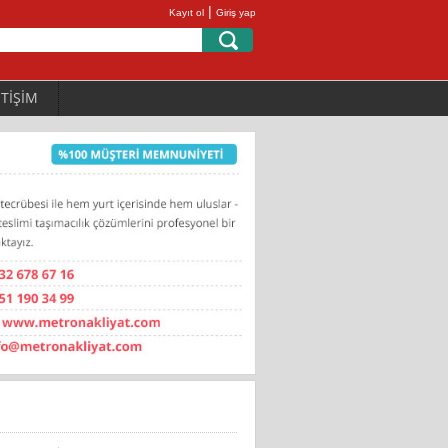
|
Kayıt ol
Giriş yap
ETİŞİM