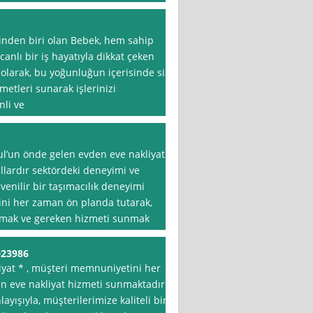
inden biri olan Bebek, hem sahip
anlı bir iş hayatıyla dikkat çeken
olarak, bu yoğunluğun içerisinde siz
etleri sunarak işlerinizi
nli ve
ul’un önde gelen evden eve nakliyat
yıllardır sektördeki deneyimi ve
venilir bir taşımacılık deneyimi
ni her zaman ön planda tutarak,
nlamak ve gereken hizmeti sunmak
023986
iyat * , müşteri memnuniyetini her
en eve nakliyat hizmeti sunmaktadır.
yışıyla, müşterilerimize kaliteli bir