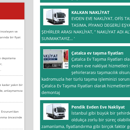
KALKAN NAKLİYAT
EVDEN EVE NAKLİYAT, OFİS T
TASIMA, PİYANO DEGERLİ EŞ
ŞEHİRLER ARASI NAKLİYAT, ” NAKLİYAT ADI 
 inceleyen ve
arında bir fiyat
SUNMAKTAYIZ… ‘
Çatalca ev taşıma fiyatları
ve depolama
Çatalca Ev Taşıma Fiyatları ol
r,
evden eve nakliyat hizmetleri s
.
şehirlerarası taşımacılık olsu
kadromuzla her türlü taşıma işleminizi soruns
e kadar yakın bir
Çatalca Ev Taşıma Fiyatları olarak hizmetler
nde, anlaşmamıza
demontaj
Pendik Evden Eve Nakliyat
e Erzurum’dan
İstanbul gibi büyük bir şehird
aşınma öncesinde
oldukça zorlu bir süreç olabilir
zamanlama, fiyatlandırma gibi birçok faktör g