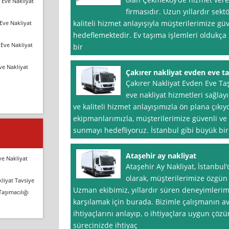
 Eve Nakliyat
firmasıdır. Uzun yıllardır sekt
kaliteli hizmet anlayışıyla müşterilerimize gü
Eve Nakliyat
hedeflemektedir. Ev taşıma işlemleri oldukça 
Eve Nakliyat
bir
ve Nakliyat
Çakırer nakliyat evden eve t
Çakırer Nakliyat Evden Eve Ta
eve nakliyat hizmetleri sağlay
ve kaliteli hizmet anlayışımızla ön plana çıkıy
ekipmanlarımızla, müşterilerimize güvenli v
sunmayı hedefliyoruz. İstanbul gibi büyük bi
Ataşehir ay nakliyat
ve Nakliyat
Ataşehir Ay Nakliyat, İstanbul‘
olarak, müşterilerimize özgün 
liyat Tavsiye
Uzman ekibimiz, yıllardır süren deneyimlerimiz
Taşımacılığı
karşılamak için burada. Bizimle çalışmanın av
ihtiyaçlarını anlayıp, o ihtiyaçlara uygun çö
sürecinizde ihtiyaç