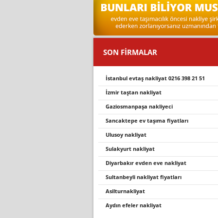
SON FİRMALAR
i̇stanbul evtaş nakli̇yat 0216 398 21 51
i̇zmir taştan nakliyat
gaziosmanpaşa nakliyeci
sancaktepe ev taşıma fiyatları
ulusoy nakliyat
sulakyurt nakli̇yat
diyarbakır evden eve nakliyat
sultanbeyli nakliyat fiyatları
asilturnakliyat
aydın efeler nakliyat