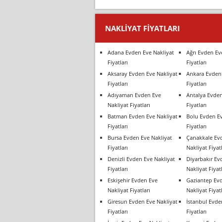
NAKLIYAT FIYATLARI
Adana Evden Eve Nakliyat
Ağrı Evden Ev
Fiyatları
Fiyatları
Aksaray Evden Eve Nakliyat
Ankara Evden 
Fiyatları
Fiyatları
Adıyaman Evden Eve
Antalya Evden
Nakliyat Fiyatları
Fiyatları
Batman Evden Eve Nakliyat
Bolu Evden Ev
Fiyatları
Fiyatları
Bursa Evden Eve Nakliyat
Çanakkale Ev
Fiyatları
Nakliyat Fiyatl
Denizli Evden Eve Nakliyat
Diyarbakır Ev
Fiyatları
Nakliyat Fiyatl
Eskişehir Evden Eve
Gaziantep Ev
Nakliyat Fiyatları
Nakliyat Fiyatl
Giresun Evden Eve Nakliyat
İstanbul Evde
Fiyatları
Fiyatları