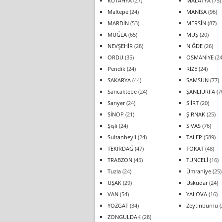
KÜTAHYA
(27)
MALATYA
(75)
Maltepe
(24)
MANİSA
(96)
MARDİN
(53)
MERSİN
(87)
MUĞLA
(65)
MUŞ
(20)
NEVŞEHİR
(28)
NİĞDE
(26)
ORDU
(35)
OSMANİYE
(24
Pendik
(24)
RİZE
(24)
SAKARYA
(44)
SAMSUN
(77)
Sancaktepe
(24)
ŞANLIURFA
(7
Sarıyer
(24)
SİİRT
(20)
SİNOP
(21)
ŞIRNAK
(25)
Şişli
(24)
SİVAS
(76)
Sultanbeyli
(24)
TALEP
(589)
TEKİRDAĞ
(47)
TOKAT
(48)
TRABZON
(45)
TUNCELİ
(16)
Tuzla
(24)
Ümraniye
(25)
UŞAK
(29)
Üsküdar
(24)
VAN
(54)
YALOVA
(16)
YOZGAT
(34)
Zeytinburnu
(
ZONGULDAK
(28)