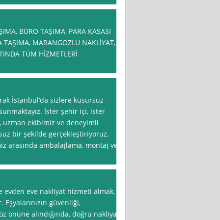
AŞIMA, BÜRO TAŞIMA, PARA KASASI
YA TAŞIMA, MARANGOZLU NAKLİYAT,
ALTINDA TÜM HİZMETLERİ
arak İstanbul‘da sizlere kusursuz
unmaktayız. İster şehir içi, ister
n, uzman ekibimiz ve deneyimli
uz bir şekilde gerçekleştiriyoruz.
imiz arasında ambalajlama, montaj ve
e evden eve nakliyat hizmeti almak,
. Eşyalarınızın güvenliği,
öz önüne alındığında, doğru nakliyat