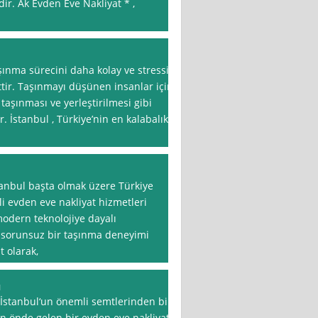
r. Ak Evden Eve Nakliyat * ,
şınma sürecini daha kolay ve stressiz
ttir. Taşınmayı düşünen insanlar için
taşınması ve yerleştirilmesi gibi
r. İstanbul , Türkiye’nin en kalabalık
anbul başta olmak üzere Türkiye
li evden eve nakliyat hizmetleri
odern teknolojiye dayalı
ve sorunsuz bir taşınma deneyimi
 olarak,
ı
 İstanbul‘un önemli semtlerinden biri
n önde gelen bir evden eve nakliyat