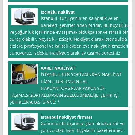
İzcioğlu nakliyat
İstanbul, Türkiye’nin en kalabalık ve en
hareketli şehirlerinden biridir. Bu büyüklük
ve yoğunluk içerisinde ev taşımak oldukça zor ve stresli bir
süreç olabilir. Neyse ki, İzci̇oğlu Nakli̇yat olarak İstanbul’da
sizlere profesyonel ve kaliteli evden eve nakliyat hizmetleri
sunuyoruz. İzci̇oğlu Nakli̇yat olarak, ev taşıma sürecinizi
VARLI NAKLİYAT
İSTANBUL HER YOKTASINDAN NAKLİYAT
HİZMETLERİ EVDEN EVE
NAKLİYAT,OFİS,FUAR,PARÇA YÜK
TAŞIMA,SİGORTALI,MARANGOZLU,AMBALAJLI ŞEHİR İÇİ
ŞEHİRLER ARASI SİNCE: *
İstanbul nakliyat firması
Günümüzde taşınma işleri oldukça zor ve
yorucu olabiliyor. Eşyaların paketlenmesi,