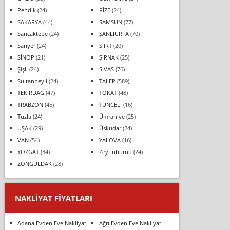
Pendik
(24)
RİZE
(24)
SAKARYA
(44)
SAMSUN
(77)
Sancaktepe
(24)
ŞANLIURFA
(70)
Sarıyer
(24)
SİİRT
(20)
SİNOP
(21)
ŞIRNAK
(25)
Şişli
(24)
SİVAS
(76)
Sultanbeyli
(24)
TALEP
(589)
TEKİRDAĞ
(47)
TOKAT
(48)
TRABZON
(45)
TUNCELİ
(16)
Tuzla
(24)
Ümraniye
(25)
UŞAK
(29)
Üsküdar
(24)
VAN
(54)
YALOVA
(16)
YOZGAT
(34)
Zeytinburnu
(24)
ZONGULDAK
(28)
NAKLIYAT FIYATLARI
Adana Evden Eve Nakliyat
Ağrı Evden Eve Nakliyat