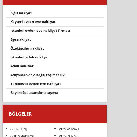
kiğılı naklyat
kayseri evden eve nakliyat
i̇stanbul evden eve nakli̇yat fi̇rmasi
ege nakliyat
özekinciler nakliyat
i̇stanbul şafak nakliyat
adali nakli̇yat
adıyaman davutoğlu taşımacılık
yenibosna evden eve nakliyat
beylikdüzü asansörlü taşıma
BÖLGELER
Adalar
(25)
ADANA
(207)
ADIYAMAN
(59)
AFYON
(73)