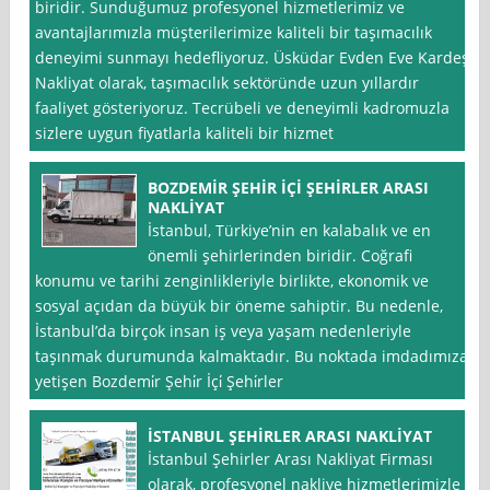
biridir. Sunduğumuz profesyonel hizmetlerimiz ve
avantajlarımızla müşterilerimize kaliteli bir taşımacılık
deneyimi sunmayı hedefliyoruz. Üsküdar Evden Eve Kardeş
Nakliyat olarak, taşımacılık sektöründe uzun yıllardır
faaliyet gösteriyoruz. Tecrübeli ve deneyimli kadromuzla
sizlere uygun fiyatlarla kaliteli bir hizmet
BOZDEMİR ŞEHİR İÇİ ŞEHİRLER ARASI
NAKLİYAT
İstanbul, Türkiye’nin en kalabalık ve en
önemli şehirlerinden biridir. Coğrafi
konumu ve tarihi zenginlikleriyle birlikte, ekonomik ve
sosyal açıdan da büyük bir öneme sahiptir. Bu nedenle,
İstanbul’da birçok insan iş veya yaşam nedenleriyle
taşınmak durumunda kalmaktadır. Bu noktada imdadımıza
yetişen Bozdemi̇r Şehi̇r İçi̇ Şehi̇rler
İSTANBUL ŞEHİRLER ARASI NAKLİYAT
İstanbul Şehirler Arası Nakliyat Firması
olarak, profesyonel nakliye hizmetlerimizle