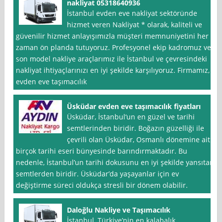
nakliyat 05318640936
İstanbul evden eve nakliyat sektöründe
hizmet veren Nakliyat * olarak, kaliteli ve
güvenilir hizmet anlayışımızla müşteri memnuniyetini her
zaman ön planda tutuyoruz. Profesyonel ekip kadromuz ve
son model nakliye araçlarımız ile İstanbul ve çevresindeki
nakliyat ihtiyaçlarınızı en iyi şekilde karşılıyoruz. Firmamız,
evden eve taşımacılık
Üsküdar evden eve taşımacılık fiyatları
Üsküdar, İstanbul‘un en güzel ve tarihi
semtlerinden biridir. Boğazın güzelliği ile
çevrili olan Üsküdar, Osmanlı dönemine ait
birçok tarihi eseri bünyesinde barındırmaktadır. Bu
nedenle, İstanbul’un tarihi dokusunu en iyi şekilde yansıtan
semtlerden biridir. Üsküdar’da yaşayanlar için ev
değiştirme süreci oldukça stresli bir dönem olabilir.
Daloğlu Nakliye ve Taşımacılık
İstanbul, Türkiye’nin en kalabalık