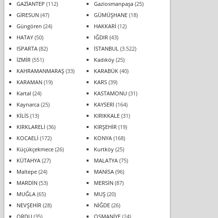
GAZİANTEP
(112)
Gaziosmanpaşa
(25)
GİRESUN
(47)
GÜMÜŞHANE
(18)
Güngören
(24)
HAKKARİ
(12)
HATAY
(50)
IĞDIR
(43)
ISPARTA
(82)
İSTANBUL
(3.522)
İZMİR
(551)
Kadıköy
(25)
KAHRAMANMARAŞ
(33)
KARABÜK
(40)
KARAMAN
(19)
KARS
(39)
Kartal
(24)
KASTAMONU
(31)
Kaynarca
(25)
KAYSERİ
(164)
KİLİS
(13)
KIRIKKALE
(31)
KIRKLARELİ
(36)
KIRŞEHİR
(19)
KOCAELİ
(172)
KONYA
(168)
Küçükçekmece
(26)
Kurtköy
(25)
KÜTAHYA
(27)
MALATYA
(75)
Maltepe
(24)
MANİSA
(96)
MARDİN
(53)
MERSİN
(87)
MUĞLA
(65)
MUŞ
(20)
NEVŞEHİR
(28)
NİĞDE
(26)
ORDU
(35)
OSMANİYE
(24)