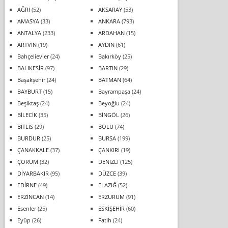
AĞRI
(52)
AKSARAY
(53)
AMASYA
(33)
ANKARA
(793)
ANTALYA
(233)
ARDAHAN
(15)
ARTVİN
(19)
AYDIN
(61)
Bahçelievler
(24)
Bakırköy
(25)
BALIKESİR
(97)
BARTIN
(29)
Başakşehir
(24)
BATMAN
(64)
BAYBURT
(15)
Bayrampaşa
(24)
Beşiktaş
(24)
Beyoğlu
(24)
BİLECİK
(35)
BİNGÖL
(26)
BİTLİS
(29)
BOLU
(74)
BURDUR
(25)
BURSA
(199)
ÇANAKKALE
(37)
ÇANKIRI
(19)
ÇORUM
(32)
DENİZLİ
(125)
DİYARBAKIR
(95)
DÜZCE
(39)
EDİRNE
(49)
ELAZIĞ
(52)
ERZİNCAN
(14)
ERZURUM
(91)
Esenler
(25)
ESKİŞEHİR
(60)
Eyüp
(26)
Fatih
(24)