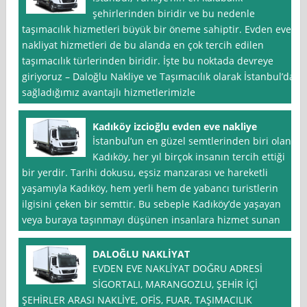
şehirlerinden biridir ve bu nedenle
taşımacılık hizmetleri büyük bir öneme sahiptir. Evden eve
nakliyat hizmetleri de bu alanda en çok tercih edilen
taşımacılık türlerinden biridir. İşte bu noktada devreye
giriyoruz – Daloğlu Nakliye ve Taşımacılık olarak İstanbul’da
sağladığımız avantajlı hizmetlerimizle
Kadıköy izcioğlu evden eve nakliye
İstanbul‘un en güzel semtlerinden biri olan
Kadıköy, her yıl birçok insanın tercih ettiği
bir yerdir. Tarihi dokusu, eşsiz manzarası ve hareketli
yaşamıyla Kadıköy, hem yerli hem de yabancı turistlerin
ilgisini çeken bir semttir. Bu sebeple Kadıköy’de yaşayan
veya buraya taşınmayı düşünen insanlara hizmet sunan
DALOĞLU NAKLİYAT
EVDEN EVE NAKLİYAT DOĞRU ADRESİ
SİGORTALI, MARANGOZLU, ŞEHİR İÇİ
ŞEHİRLER ARASI NAKLİYE, OFİS, FUAR, TAŞIMACILIK