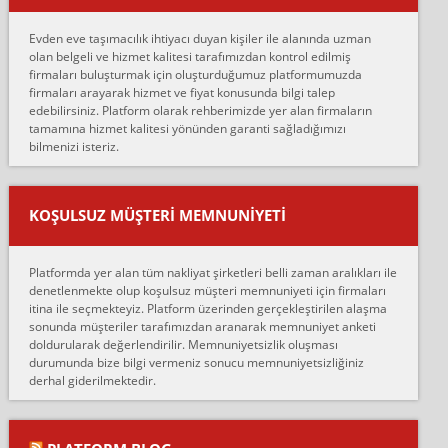
Merhaba, bu firmayı bir arkadaş tavsiyesi üzerine tercih ettim,
hiçbir sıkıntı yaşanmayacağını ve kendilerinin çok titiz
Evden eve taşımacılık ihtiyacı duyan kişiler ile alanında uzman
çalıştıklarını, müş...
olan belgeli ve hizmet kalitesi tarafımızdan kontrol edilmiş
firmaları buluşturmak için oluşturduğumuz platformumuzda
Ahmet:
firmaları arayarak hizmet ve fiyat konusunda bilgi talep
Lüleburgaz güngünes evden eve naklyat eşyalarımı taşımak için
edebilirsiniz. Platform olarak rehberimizde yer alan firmaların
anlaştık sabah eve geldiklerinde de eşyalarımı düzgün şekilde
tamamına hizmet kalitesi yönünden garanti sağladığımızı
sarcaz demelerine r...
bilmenizi isteriz.
mehmet güldü:
Ankara ALİCANLAR NAKLİYAT Tutarsız ve ticari ahlak problemleri
var verdikleri fiyat teklifini arttırdılar. Sonrasında taşıma gününde
KOŞULSUZ MÜŞTERI MEMNUNIYETI
oldukça tutarsı...
Erol:
Platformda yer alan tüm nakliyat şirketleri belli zaman aralıkları ile
Ankara Alicanlar naklyat tel 5465524025. 2600 TL'ye ankaradan
denetlenmekte olup koşulsuz müşteri memnuniyeti için firmaları
Konya ya Alicanlar naklyat la anlaştık bu şahıs evin taşınacağı gün
itina ile seçmekteyiz. Platform üzerinden gerçekleştirilen alaşma
fiyatın mazoto gele...
sonunda müşteriler tarafımızdan aranarak memnuniyet anketi
doldurularak değerlendirilir. Memnuniyetsizlik oluşması
Fatih kokmese:
durumunda bize bilgi vermeniz sonucu memnuniyetsizliğiniz
Diyarbakır dan eşyamı getirtmek için anlaştım sözleşme yaptım.
derhal giderilmektedir.
Son anda fiyat artırdılar.. mecburiyetten tasittim.. bu kişiler ağrılı
Ankara merk...
Ali: