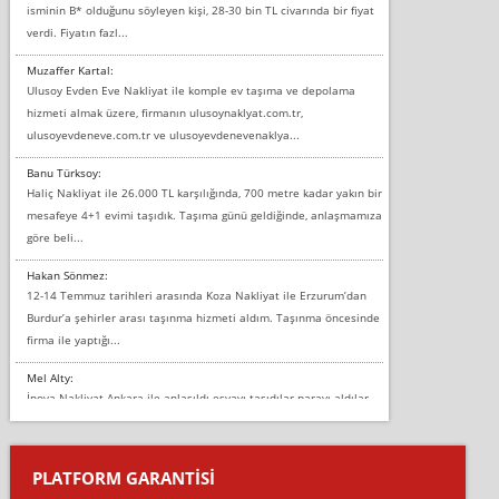
isminin B* olduğunu söyleyen kişi, 28-30 bin TL civarında bir fiyat
verdi. Fiyatın fazl...
Muzaffer Kartal:
Ulusoy Evden Eve Nakliyat ile komple ev taşıma ve depolama
hizmeti almak üzere, firmanın ulusoynaklyat.com.tr,
ulusoyevdeneve.com.tr ve ulusoyevdenevenaklya...
Banu Türksoy:
Haliç Nakliyat ile 26.000 TL karşılığında, 700 metre kadar yakın bir
mesafeye 4+1 evimi taşıdık. Taşıma günü geldiğinde, anlaşmamıza
göre beli...
Hakan Sönmez:
12-14 Temmuz tarihleri arasında Koza Nakliyat ile Erzurum’dan
Burdur’a şehirler arası taşınma hizmeti aldım. Taşınma öncesinde
firma ile yaptığı...
Mel Alty:
İnova Nakliyat Ankara ile anlaşıldı eşyayı taşıdılar parayı aldılar.
Salon duvarına bir baktım birisi boydan alüminyum renkli bantı
yapıştırm...
PLATFORM GARANTİSİ
Murat: