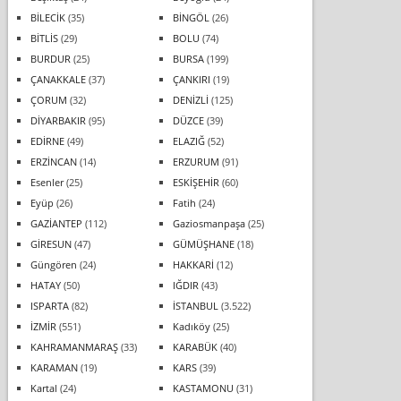
BİLECİK
(35)
BİNGÖL
(26)
BİTLİS
(29)
BOLU
(74)
BURDUR
(25)
BURSA
(199)
ÇANAKKALE
(37)
ÇANKIRI
(19)
ÇORUM
(32)
DENİZLİ
(125)
DİYARBAKIR
(95)
DÜZCE
(39)
EDİRNE
(49)
ELAZIĞ
(52)
ERZİNCAN
(14)
ERZURUM
(91)
Esenler
(25)
ESKİŞEHİR
(60)
Eyüp
(26)
Fatih
(24)
GAZİANTEP
(112)
Gaziosmanpaşa
(25)
GİRESUN
(47)
GÜMÜŞHANE
(18)
Güngören
(24)
HAKKARİ
(12)
HATAY
(50)
IĞDIR
(43)
ISPARTA
(82)
İSTANBUL
(3.522)
İZMİR
(551)
Kadıköy
(25)
KAHRAMANMARAŞ
(33)
KARABÜK
(40)
KARAMAN
(19)
KARS
(39)
Kartal
(24)
KASTAMONU
(31)