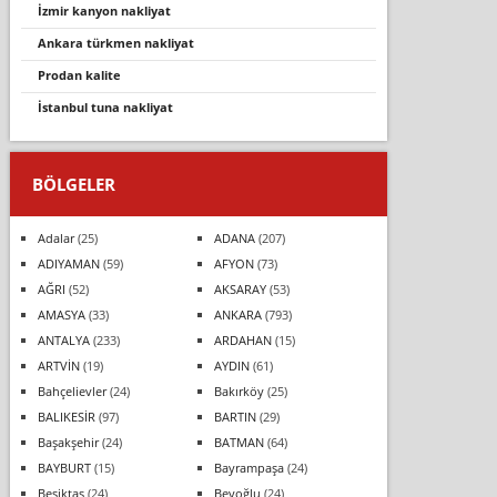
i̇zmir kanyon nakliyat
ankara türkmen nakliyat
prodan kalite
i̇stanbul tuna nakliyat
BÖLGELER
Adalar
(25)
ADANA
(207)
ADIYAMAN
(59)
AFYON
(73)
AĞRI
(52)
AKSARAY
(53)
AMASYA
(33)
ANKARA
(793)
ANTALYA
(233)
ARDAHAN
(15)
ARTVİN
(19)
AYDIN
(61)
Bahçelievler
(24)
Bakırköy
(25)
BALIKESİR
(97)
BARTIN
(29)
Başakşehir
(24)
BATMAN
(64)
BAYBURT
(15)
Bayrampaşa
(24)
Beşiktaş
(24)
Beyoğlu
(24)