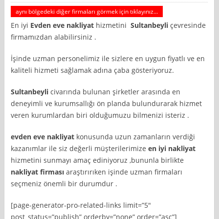
aynı bölgedeki diğer firmaları görmek için tıklayınız...
En iyi
Evden eve nakliyat
hizmetini
Sultanbeyli
çevresinde
firmamızdan alabilirsiniz .
İşinde uzman personelimiz ile sizlere en uygun fiyatlı ve en
kaliteli hizmeti sağlamak adına çaba gösteriyoruz.
Sultanbeyli
civarında bulunan şirketler arasında en
deneyimli ve kurumsallığı ön planda bulundurarak hizmet
veren kurumlardan biri olduğumuzu bilmenizi isteriz .
evden eve nakliyat
konusunda uzun zamanların verdiği
kazanımlar ile siz değerli müşterilerimize
en iyi nakliyat
hizmetini sunmayı amaç ediniyoruz ,bununla birlikte
nakliyat firması
araştırırıken işinde uzman firmaları
seçmeniz önemli bir durumdur .
[page-generator-pro-related-links limit=”5″
post_status=”publish” orderby=”none” order=”asc”]