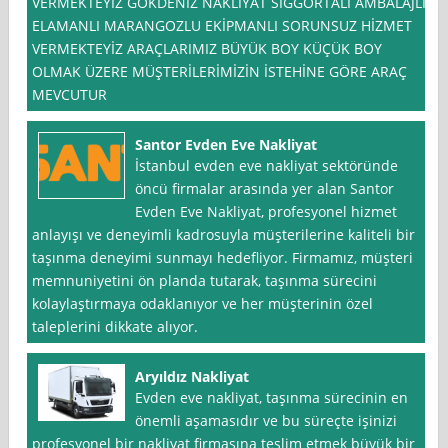
VERMEKTEYİZ GOKDENİZ NAKLİYAT SİGGORTALI AMBALAJLI
ELAMANLI MARANGOZLU EKİPMANLI SORUNSUZ HİZMET
VERMEKTEYİZ ARAÇLARIMIZ BÜYÜK BOY KÜÇÜK BOY
OLMAK ÜZERE MÜŞTERİLERİMİZİN İSTEHİNE GÖRE ARAÇ
MEVCUTUR
Santor Evden Eve Nakliyat
İstanbul evden eve nakliyat sektöründe
öncü firmalar arasında yer alan Santor
Evden Eve Nakliyat, profesyonel hizmet
anlayışı ve deneyimli kadrosuyla müşterilerine kaliteli bir
taşınma deneyimi sunmayı hedefliyor. Firmamız, müşteri
memnuniyetini ön planda tutarak, taşınma sürecini
kolaylaştırmaya odaklanıyor ve her müşterinin özel
taleplerini dikkate alıyor.
Aryıldız Nakliyat
Evden eve nakliyat, taşınma sürecinin en
önemli aşamasıdır ve bu süreçte işinizi
profesyonel bir nakliyat firmasına teslim etmek büyük bir