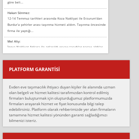
göre beli...
Hakan Sönmez:
12-14 Temmuz tarihleri arasında Koza Nakliyat ile Erzurum’dan
Burdur’a şehirler arası taşınma hizmeti aldım. Taşınma öncesinde
firma ile yaptığı...
Mel Alty:
İnova Nakliyat Ankara ile anlaşıldı eşyayı taşıdılar parayı aldılar.
Salon duvarına bir baktım birisi boydan alüminyum renkli bantı
yapıştırm...
PLATFORM GARANTİSİ
Murat:
Merhaba, bu firmayı bir arkadaş tavsiyesi üzerine tercih ettim,
hiçbir sıkıntı yaşanmayacağını ve kendilerinin çok titiz
Evden eve taşımacılık ihtiyacı duyan kişiler ile alanında uzman
çalıştıklarını, müş...
olan belgeli ve hizmet kalitesi tarafımızdan kontrol edilmiş
firmaları buluşturmak için oluşturduğumuz platformumuzda
Ahmet:
firmaları arayarak hizmet ve fiyat konusunda bilgi talep
Lüleburgaz güngünes evden eve naklyat eşyalarımı taşımak için
edebilirsiniz. Platform olarak rehberimizde yer alan firmaların
anlaştık sabah eve geldiklerinde de eşyalarımı düzgün şekilde
tamamına hizmet kalitesi yönünden garanti sağladığımızı
sarcaz demelerine r...
bilmenizi isteriz.
mehmet güldü:
Ankara ALİCANLAR NAKLİYAT Tutarsız ve ticari ahlak problemleri
var verdikleri fiyat teklifini arttırdılar. Sonrasında taşıma gününde