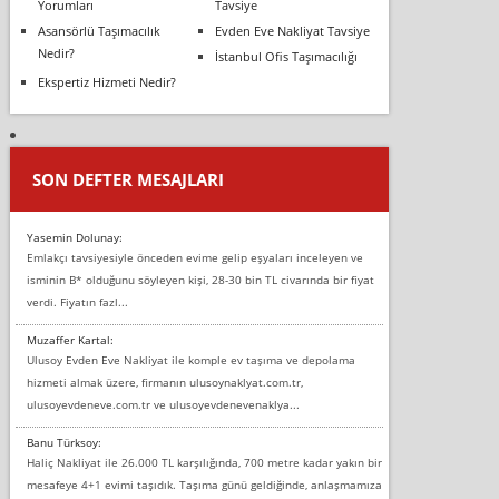
Yorumları
Tavsiye
Asansörlü Taşımacılık
Evden Eve Nakliyat Tavsiye
Nedir?
İstanbul Ofis Taşımacılığı
Ekspertiz Hizmeti Nedir?
SON DEFTER MESAJLARI
Yasemin Dolunay:
Emlakçı tavsiyesiyle önceden evime gelip eşyaları inceleyen ve
isminin B* olduğunu söyleyen kişi, 28-30 bin TL civarında bir fiyat
verdi. Fiyatın fazl...
Muzaffer Kartal:
Ulusoy Evden Eve Nakliyat ile komple ev taşıma ve depolama
hizmeti almak üzere, firmanın ulusoynaklyat.com.tr,
ulusoyevdeneve.com.tr ve ulusoyevdenevenaklya...
Banu Türksoy:
Haliç Nakliyat ile 26.000 TL karşılığında, 700 metre kadar yakın bir
mesafeye 4+1 evimi taşıdık. Taşıma günü geldiğinde, anlaşmamıza