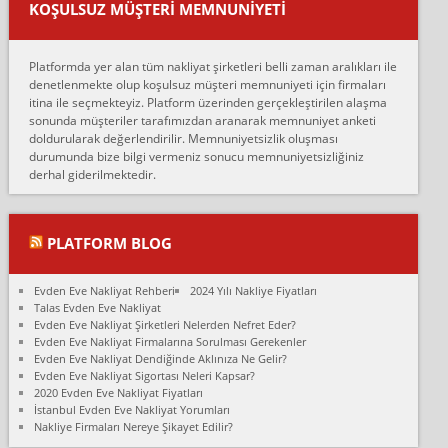
KOŞULSUZ MÜŞTERI MEMNUNIYETI
oldukça tutarsı...
Erol:
Platformda yer alan tüm nakliyat şirketleri belli zaman aralıkları ile
Ankara Alicanlar naklyat tel 5465524025. 2600 TL'ye ankaradan
denetlenmekte olup koşulsuz müşteri memnuniyeti için firmaları
Konya ya Alicanlar naklyat la anlaştık bu şahıs evin taşınacağı gün
itina ile seçmekteyiz. Platform üzerinden gerçekleştirilen alaşma
fiyatın mazoto gele...
sonunda müşteriler tarafımızdan aranarak memnuniyet anketi
doldurularak değerlendirilir. Memnuniyetsizlik oluşması
Fatih kokmese:
durumunda bize bilgi vermeniz sonucu memnuniyetsizliğiniz
Diyarbakır dan eşyamı getirtmek için anlaştım sözleşme yaptım.
derhal giderilmektedir.
Son anda fiyat artırdılar.. mecburiyetten tasittim.. bu kişiler ağrılı
Ankara merk...
Ali:
PLATFORM BLOG
İzmir de evim naklyat diye bir firmaya ev taşıttık, çok pişman
olduk. Asansörlü dediler sonra uraya asansör kurulmaz dediler
Evden Eve Nakliyat Rehberi
2024 Yılı Nakliye Fiyatları
fark istediler. ortada asa...
Talas Evden Eve Nakliyat
Evden Eve Nakliyat Şirketleri Nelerden Nefret Eder?
Nimet:
Evden Eve Nakliyat Firmalarına Sorulması Gerekenler
Ben 2021 Ağustos ilk haftası Evimi taşıdım yani İstanbul'un bir
Evden Eve Nakliyat Dendiğinde Aklınıza Ne Gelir?
Mahallesi'nden bir başka Mahallesi'ne yani Ümraniye bölgesinde
Evden Eve Nakliyat Sigortası Neleri Kapsar?
oturuyorum önceleri ara...
2020 Evden Eve Nakliyat Fiyatları
İstanbul Evden Eve Nakliyat Yorumları
Nimet Köse:
Nakliye Firmaları Nereye Şikayet Edilir?
Merhaba ben 2021 Ağustos ilk haftası evimi Ümraniye'den Çok