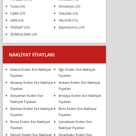
Tuzla
(24)
Ümraniye
(25)
UŞAK
(29)
Üsküdar
(24)
VAN
(54)
YALOVA
(16)
YOZGAT
(34)
Zeytinburnu
(24)
ZONGULDAK
(28)
NAKLIYAT FIYATLARI
Adana Evden Eve Nakliyat
Ağrı Evden Eve Nakliyat
Fiyatları
Fiyatları
Aksaray Evden Eve Nakliyat
Ankara Evden Eve Nakliyat
Fiyatları
Fiyatları
Adıyaman Evden Eve
Antalya Evden Eve Nakliyat
Nakliyat Fiyatları
Fiyatları
Batman Evden Eve Nakliyat
Bolu Evden Eve Nakliyat
Fiyatları
Fiyatları
Bursa Evden Eve Nakliyat
Çanakkale Evden Eve
Fiyatları
Nakliyat Fiyatları
Denizli Evden Eve Nakliyat
Diyarbakır Evden Eve