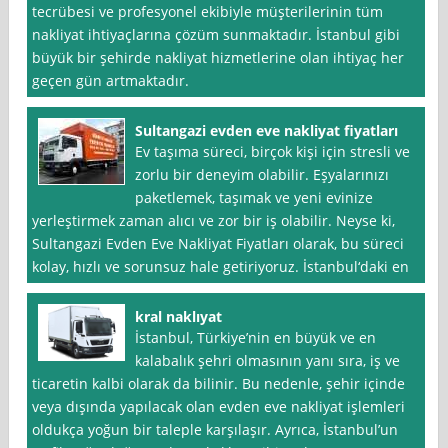
tecrübesi ve profesyonel ekibiyle müşterilerinin tüm
nakliyat ihtiyaçlarına çözüm sunmaktadır. İstanbul gibi
büyük bir şehirde nakliyat hizmetlerine olan ihtiyaç her
geçen gün artmaktadır.
Sultangazi evden eve nakliyat fiyatları
Ev taşıma süreci, birçok kişi için stresli ve
zorlu bir deneyim olabilir. Eşyalarınızı
paketlemek, taşımak ve yeni evinize
yerleştirmek zaman alıcı ve zor bir iş olabilir. Neyse ki,
Sultangazi Evden Eve Nakliyat Fiyatları olarak, bu süreci
kolay, hızlı ve sorunsuz hale getiriyoruz. İstanbul‘daki en
kral naklıyat
İstanbul, Türkiye’nin en büyük ve en
kalabalık şehri olmasının yanı sıra, iş ve
ticaretin kalbi olarak da bilinir. Bu nedenle, şehir içinde
veya dışında yapılacak olan evden eve nakliyat işlemleri
oldukça yoğun bir taleple karşılaşır. Ayrıca, İstanbul’un