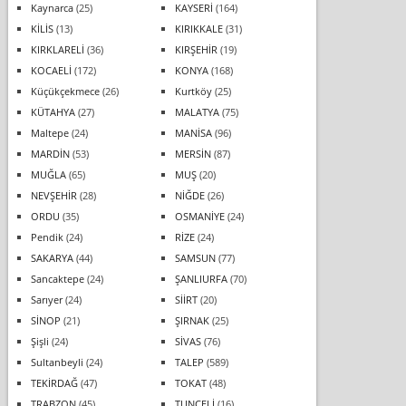
Kaynarca
(25)
KAYSERİ
(164)
KİLİS
(13)
KIRIKKALE
(31)
KIRKLARELİ
(36)
KIRŞEHİR
(19)
KOCAELİ
(172)
KONYA
(168)
Küçükçekmece
(26)
Kurtköy
(25)
KÜTAHYA
(27)
MALATYA
(75)
Maltepe
(24)
MANİSA
(96)
MARDİN
(53)
MERSİN
(87)
MUĞLA
(65)
MUŞ
(20)
NEVŞEHİR
(28)
NİĞDE
(26)
ORDU
(35)
OSMANİYE
(24)
Pendik
(24)
RİZE
(24)
SAKARYA
(44)
SAMSUN
(77)
Sancaktepe
(24)
ŞANLIURFA
(70)
Sarıyer
(24)
SİİRT
(20)
SİNOP
(21)
ŞIRNAK
(25)
Şişli
(24)
SİVAS
(76)
Sultanbeyli
(24)
TALEP
(589)
TEKİRDAĞ
(47)
TOKAT
(48)
TRABZON
(45)
TUNCELİ
(16)