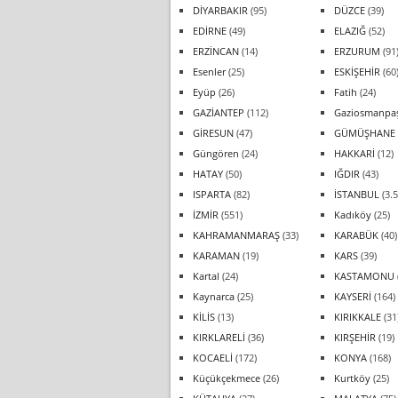
DİYARBAKIR
(95)
DÜZCE
(39)
EDİRNE
(49)
ELAZIĞ
(52)
ERZİNCAN
(14)
ERZURUM
(91
Esenler
(25)
ESKİŞEHİR
(60
Eyüp
(26)
Fatih
(24)
GAZİANTEP
(112)
Gaziosmanpa
GİRESUN
(47)
GÜMÜŞHANE
Güngören
(24)
HAKKARİ
(12)
HATAY
(50)
IĞDIR
(43)
ISPARTA
(82)
İSTANBUL
(3.5
İZMİR
(551)
Kadıköy
(25)
KAHRAMANMARAŞ
(33)
KARABÜK
(40)
KARAMAN
(19)
KARS
(39)
Kartal
(24)
KASTAMONU
Kaynarca
(25)
KAYSERİ
(164)
KİLİS
(13)
KIRIKKALE
(31
KIRKLARELİ
(36)
KIRŞEHİR
(19)
KOCAELİ
(172)
KONYA
(168)
Küçükçekmece
(26)
Kurtköy
(25)