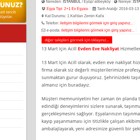
Nereden:
İSTANBUL
/ Eyüp/ alibeyköy
Nereye:
İST
Eşya Tipi: 2+1 Ev Eşyası
Tarih Aralığı: 2016-03-13
Kat Durumu: 1.Kat'dan Zemin Kat'a
Telefon:
iletişim bilgilerini görmek için giriş yapınız...
e-posta:
iletişim bilgilerini görmek için giriş yapınız...
diğer talepleri görmek için tıklayınız...
13 Mart Için Acill
Evden Eve Nakliyat
Hizmetler
13 Mart Için Acill olarak, evden eve nakliyat h
firma olarak siz değerli müşterilerimize profes
sunmaktan gurur duyuyoruz. Şehrinizdeki taşın
almanız için buradayız.
Müşteri memnuniyetini her zaman ön planda tut
edindiği deneyimlerini sizlere sunarak, taşınma
gerçekleşmesini sağlıyor. Eşyalarınızın taşınma
kayıp yaşanmaması için titizlikle çalışan ekibim
ambalajlayarak, yeni adresinize güvenli bir şeki