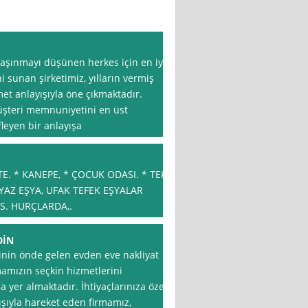
taşınmayı düşünen herkes için en iyi
i sunan şirketimiz, yılların vermiş
met anlayışıyla öne çıkmaktadır.
şteri memnuniyetini en üst
leyen bir anlayışa
E. * KANEPE, * ÇOCUK ODASI. * TEK
EYAZ EŞYA, UFAK TEFEK EŞYALAR
S. HURÇLARDA,.
DİN
inin önde gelen evden eve nakliyat
rmamızın seçkin hizmetlerini
yer almaktadır. İhtiyaçlarınıza özel
ışıyla hareket eden firmamız,