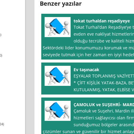
Benzer yazılar
tokat turhaldan reşadiyeye
Tokat Turhal’dan Reşadiye’ye 
evden eve nakliyat hizmetlerin
)
olduğu tecrübe ve kaliteli hiz
Sektördeki lider konumumuzu korumak ve mü
seviyede tutmak için her zaman en iyiyi hedef
0)
Ev taşınacak
EŞYALAR TOPLANMIŞ VAZİYETT
* ÇİFT KİŞİLİK YATAK-BAZA, B
KUTULANMIŞ, YATAK, ELBİSE V
ÇAMOLUK ve SUŞEHRİ- MAR
Çamoluk ve Suşehri, Mardin il
hizmetleri sağlayıcısı olan fi
24)
sunduğumuz bölgeler arasında 
çözümler sunan ve güvenilir bir hizmet anlay