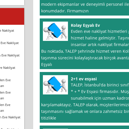
modern ekipmanlar ve deneyimli personel ile
konumdadır. Firmamızın
Kolay Eşyalı Ev
e Nakliyat
Evden eve nakliyat hizmetler
hizmet haline gelmiştir. Taşı
Eve Nakliyat
insanlar artık nakliyat firma
Bu noktada, TALEP şehrinde hizmet veren Kola
 Eve Nakliyat
taşınma sürecini kolaylaştıracak birçok avanta
Eşyalı
e Nakliyat
2+1 ev esyasi
den Eve
TALEP, İstanbul‘da birinci sın
arı
* + * Ev Esyasi firmasıdır. Müş
den Eve
sunabilmek için uzman kadrosuy
arı
karşılamaktayız. TALEP olarak, müşterilerimizi
den Eve
arı
taşınmasını sağlamak ve onlara zahmetsiz bi
n Eve Nakliyat
titizlikle