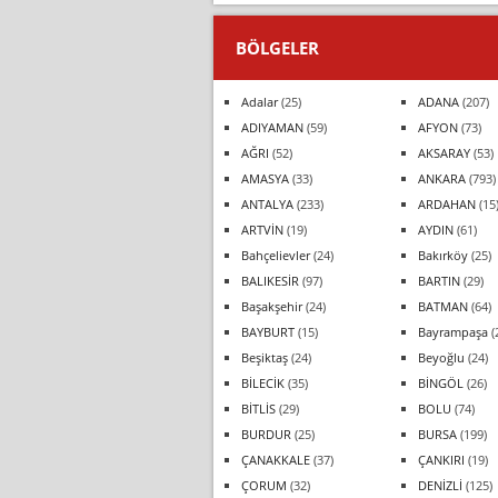
BÖLGELER
Adalar
(25)
ADANA
(207)
ADIYAMAN
(59)
AFYON
(73)
AĞRI
(52)
AKSARAY
(53)
AMASYA
(33)
ANKARA
(793)
ANTALYA
(233)
ARDAHAN
(15
ARTVİN
(19)
AYDIN
(61)
Bahçelievler
(24)
Bakırköy
(25)
BALIKESİR
(97)
BARTIN
(29)
Başakşehir
(24)
BATMAN
(64)
BAYBURT
(15)
Bayrampaşa
(
Beşiktaş
(24)
Beyoğlu
(24)
BİLECİK
(35)
BİNGÖL
(26)
BİTLİS
(29)
BOLU
(74)
BURDUR
(25)
BURSA
(199)
ÇANAKKALE
(37)
ÇANKIRI
(19)
ÇORUM
(32)
DENİZLİ
(125)