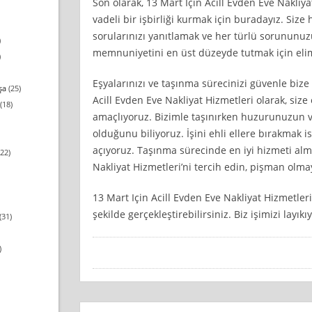
Son olarak, 13 Mart Için Acill Evden Eve Nakliya
vadeli bir işbirliği kurmak için buradayız. Siz
sorularınızı yanıtlamak ve her türlü sorununu
)
memnuniyetini en üst düzeyde tutmak için elim
)
Eşyalarınızı ve taşınma sürecinizi güvenle bize
şa
(25)
Acill Evden Eve Nakliyat Hizmetleri olarak, size
(18)
amaçlıyoruz. Bizimle taşınırken huzurunuzun v
olduğunu biliyoruz. İşini ehli ellere bırakmak i
açıyoruz. Taşınma sürecinde en iyi hizmeti alma
22)
Nakliyat Hizmetleri’ni tercih edin, pişman olma
13 Mart Için Acill Evden Eve Nakliyat Hizmetleri 
şekilde gerçekleştirebilirsiniz. Biz işimizi layı
(31)
)