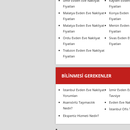
İzmir Evden Eve Nakliyat
Kayseri Evden
Fiyatları
Fiyatları
Malatya Evden Eve Nakliyat
Konya Evden 
Fiyatları
Fiyatları
Malatya Evden Eve Nakliyat
Mersin Evden 
Fiyatları
Fiyatları
Ordu Evden Eve Nakliyat
Sivas Evden E
Fiyatları
Fiyatları
Trabzon Evden Eve Nakliyat
Fiyatları
BILINMESI GEREKENLER
İstanbul Evden Eve Nakliyat
İzmir Evden E
Yorumları
Tavsiye
Asansörlü Taşımacılık
Evden Eve Nak
Nedir?
İstanbul Ofis 
Ekspertiz Hizmeti Nedir?