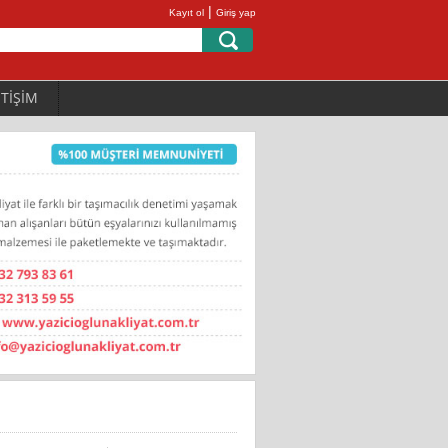
|
Kayıt ol
Giriş yap
ETİŞİM