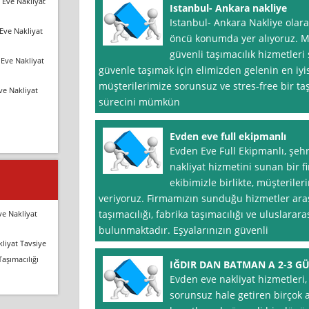
 Eve Nakliyat
Istanbul- Ankara nakliye
Istanbul- Ankara Nakliye olara
Eve Nakliyat
öncü konumda yer alıyoruz. Mü
güvenli taşımacılık hizmetleri 
Eve Nakliyat
güvenle taşımak için elimizden gelenin en iyi
müşterilerimize sorunsuz ve stres-free bir 
ve Nakliyat
sürecini mümkün
Evden eve full ekipmanlı
Evden Eve Full Ekipmanlı, şehr
nakliyat hizmetini sunan bir f
ekibimizle birlikte, müşterile
veriyoruz. Firmamızın sunduğu hizmetler arası
taşımacılığı, fabrika taşımacılığı ve uluslarara
ve Nakliyat
bulunmaktadır. Eşyalarınızın güvenli
liyat Tavsiye
Taşımacılığı
IĞDIR DAN BATMAN A 2-3 G
Evden eve nakliyat hizmetleri,
sorunsuz hale getiren birçok a