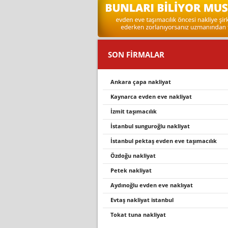
SON FİRMALAR
ankara çapa nakliyat
kaynarca evden eve nakli̇yat
i̇zmi̇t taşimacilik
i̇stanbul sunguroğlu nakliyat
i̇stanbul pektaş evden eve taşımacılık
özdoğu nakliyat
petek nakli̇yat
aydinoğlu evden eve nakliyat
evtaş nakli̇yat i̇stanbul
tokat tuna nakliyat