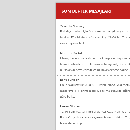
SON DEFTER MESAJLARI
Yasemin Dolunay:
Emlakçı tavsiyesiyle önceden evime gelip eşyaları
isminin B* olduğunu söyleyen kişi, 28-30 bin TL civ
verdi. Fiyatın fazl...
Muzaffer Kartal:
Ulusoy Evden Eve Nakliyat ile komple ev taşıma 
hizmeti almak üzere, firmanın ulusoynaklyat.com.t
ulusoyevdeneve.com.tr ve ulusoyevdenevenaklya..
Banu Türksoy:
Haliç Nakliyat ile 26.000 TL karşılığında, 700 metr
mesafeye 4+1 evimi taşıdık. Taşıma günü geldiği
göre beli...
Hakan Sönmez:
12-14 Temmuz tarihleri arasında Koza Nakliyat il
Burdur’a şehirler arası taşınma hizmeti aldım. T
firma ile yaptığı...