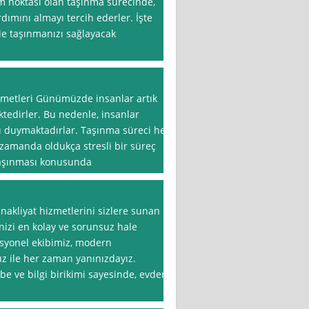
m noktası olan taşınma sürecinde,
rdımını almayı tercih ederler. İşte
le taşınmanızı sağlayacak
zmetleri Günümüzde insanlar artık
tedirler. Bu nedenle, insanlar
 duymaktadırlar. Taşınma süreci her
ı zamanda oldukça stresli bir süreç
 taşınması konusunda
nakliyat hizmetlerini sizlere sunan
izi en kolay ve sorunsuz hale
esyonel ekibimiz, modern
z ile her zaman yanınızdayız.
be ve bilgi birikimi sayesinde, evden