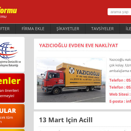
FTER
FİRMA EKLE
ŞİKAYETLER
TAVSİYELER
İL
13 Mart Için Acill