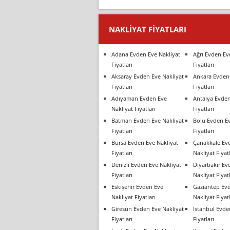
NAKLIYAT FIYATLARI
Adana Evden Eve Nakliyat
Ağrı Evden Ev
Fiyatları
Fiyatları
Aksaray Evden Eve Nakliyat
Ankara Evden 
Fiyatları
Fiyatları
Adıyaman Evden Eve
Antalya Evden
Nakliyat Fiyatları
Fiyatları
Batman Evden Eve Nakliyat
Bolu Evden Ev
Fiyatları
Fiyatları
Bursa Evden Eve Nakliyat
Çanakkale Ev
Fiyatları
Nakliyat Fiyatl
Denizli Evden Eve Nakliyat
Diyarbakır Ev
Fiyatları
Nakliyat Fiyatl
Eskişehir Evden Eve
Gaziantep Ev
Nakliyat Fiyatları
Nakliyat Fiyatl
Giresun Evden Eve Nakliyat
İstanbul Evde
Fiyatları
Fiyatları