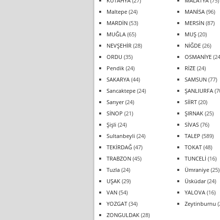
KÜTAHYA
(27)
MALATYA
(75)
Maltepe
(24)
MANİSA
(96)
MARDİN
(53)
MERSİN
(87)
MUĞLA
(65)
MUŞ
(20)
NEVŞEHİR
(28)
NİĞDE
(26)
ORDU
(35)
OSMANİYE
(24
Pendik
(24)
RİZE
(24)
SAKARYA
(44)
SAMSUN
(77)
Sancaktepe
(24)
ŞANLIURFA
(7
Sarıyer
(24)
SİİRT
(20)
SİNOP
(21)
ŞIRNAK
(25)
Şişli
(24)
SİVAS
(76)
Sultanbeyli
(24)
TALEP
(589)
TEKİRDAĞ
(47)
TOKAT
(48)
TRABZON
(45)
TUNCELİ
(16)
Tuzla
(24)
Ümraniye
(25)
UŞAK
(29)
Üsküdar
(24)
VAN
(54)
YALOVA
(16)
YOZGAT
(34)
Zeytinburnu
(
ZONGULDAK
(28)