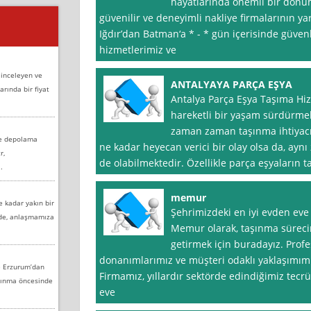
hayatlarında önemli bir dönü
güvenilir ve deneyimli nakliye firmalarının ya
Iğdır’dan Batman‘a * - * gün içerisinde güven
hizmetlerimiz ve
 inceleyen ve
ANTALYAYA PARÇA EŞYA
arında bir fiyat
Antalya Parça Eşya Taşıma Hi
hareketli bir yaşam sürdürmek
zaman zaman taşınma ihtiyacı
ve depolama
ne kadar heyecan verici bir olay olsa da, ayn
r,
de olabilmektedir. Özellikle parça eşyaların
.
memur
e kadar yakın bir
Şehrimizdeki en iyi evden eve 
nde, anlaşmamıza
Memur olarak, taşınma sürecin
getirmek için buradayız. Prof
donanımlarımız ve müşteri odaklı yaklaşımımı
e Erzurum’dan
Firmamız, yıllardır sektörde edindiğimiz tecrü
aşınma öncesinde
eve