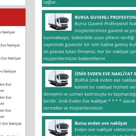
sağlar.
BURSA GUVENLI PROFESYON
Bursa Guvenli Profesyonel Nakl
müşterilerimize güvenli ve pro
e Nakliyat
sunmaktayız. Sektördeki uzun yılların verdiği
sayesinde güvenilir bir isim haline gelmiş 
Eve Nakliyat
ön planda tutan firmamız, her bir nakliyat işini
müşterilerimizin beklentilerini
 Eve Nakliyat
e Nakliyat
İZNİK EVDEN EVE NAKLİYAT 0
BURSA İzni̇k evden eve nakli̇ya
den Eve
kaliteli bir nakliyat hizmeti ve
arı
deneyimi ve uzman kadrosuyla ev taşımacılığ
den Eve
biridir. İzni̇k Evden Eve Nakli̇yat * * * * ol
arı
vermekte ve müşterilerimizin
den Eve
arı
Bursa evden eve nakliyat
n Eve Nakliyat
Evden eve nakliyat sektöründ