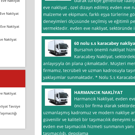
olarak türkiye genelinde faal
 Eve Nakliyat
eve nakliyat , özel dizayn edilmiş evden eve na
Eve Nakliyat
malzeme ve ekipmanı, farklı eşya türlerine gö
deneyimleri ölçüsünde seçilmiş ve eğitimli p
Eve Nakliyat
vermektedir. evden eve nakliyat, sektöründe i
ve Nakliyat
60 nolu s.s karacabey nakliya
Bursa‘nın önemli nakliyat hizme
Karacabey Nakliyat, sektördeki 
anlayışıyla ön plana çıkmaktadır. Müşteri m
firmamız, tecrübeli ve uzman kadrosuyla taş
yaklaşımlar sunmaktadır. * Nolu S.s Karacab
HARMANCIK NAKLİYAT
ve Nakliyat
Harmancık Nakliyat, evden ev
öncü bir firma olarak sektörd
liyat Tavsiye
uzmanlaşmış kadromuz ve modern nakliye ara
Taşımacılığı
güvenilir ve kaliteli bir taşımacılık deneyimi
evden eve taşımacılık hizmeti sunmanın yanı sı
taşımacılığı, depolama