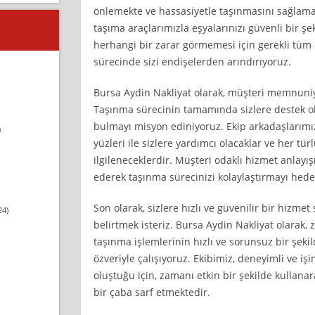
önlemekte ve hassasiyetle taşınmasını sağlamak
taşıma araçlarımızla eşyalarınızı güvenli bir şek
herhangi bir zarar görmemesi için gerekli tüm 
sürecinde sizi endişelerden arındırıyoruz.
Bursa Aydin Nakliyat olarak, müşteri memnuniy
Taşınma sürecinin tamamında sizlere destek o
bulmayı misyon ediniyoruz. Ekip arkadaşlarımız
)
yüzleri ile sizlere yardımcı olacaklar ve her tü
ilgileneceklerdir. Müşteri odaklı hizmet anlayış
ederek taşınma sürecinizi kolaylaştırmayı hedef
Son olarak, sizlere hızlı ve güvenilir bir hizm
24)
belirtmek isteriz. Bursa Aydin Nakliyat olarak,
taşınma işlemlerinin hızlı ve sorunsuz bir şek
özveriyle çalışıyoruz. Ekibimiz, deneyimli ve iş
oluştuğu için, zamanı etkin bir şekilde kullan
bir çaba sarf etmektedir.