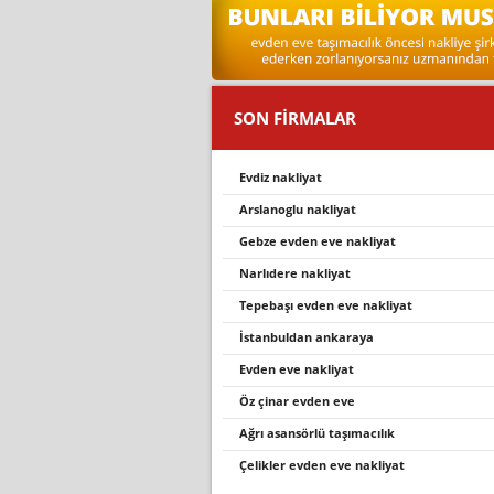
SON FİRMALAR
evdiz nakliyat
arslanoglu nakliyat
gebze evden eve nakliyat
narlidere nakli̇yat
tepebaşi evden eve nakli̇yat
istanbuldan ankaraya
evden eve nakliyat
öz çinar evden eve
ağrı asansörlü taşımacılık
çelikler evden eve nakliyat