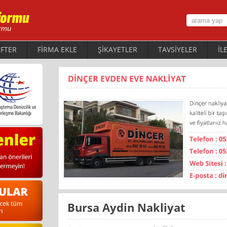
FTER
FİRMA EKLE
ŞİKAYETLER
TAVSİYELER
İL
Bursa Aydin Nakliyat