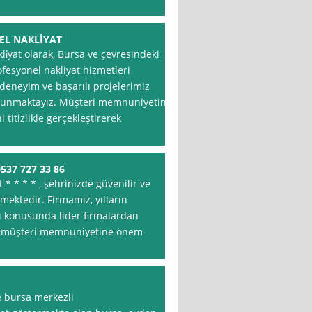
EL NAKLİYAT
i̇yat olarak, Bursa ve çevresindeki
fesyonel nakliyat hizmetleri
 deneyim ve başarılı projelerimiz
bulunmaktayız. Müşteri memnuniyetini
 titizlikle gerçekleştirerek
537 727 33 86
t * * * * , şehrinizde güvenilir ve
rmektedir. Firmamız, yılların
ı konusunda lider firmalardan
arak müşteri memnuniyetine önem
e bursa merkezli