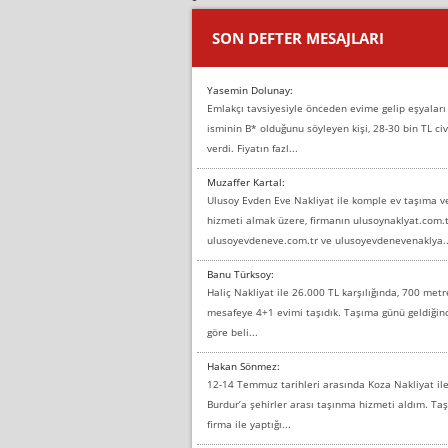
SON DEFTER MESAJLARI
Yasemin Dolunay:
Emlakçı tavsiyesiyle önceden evime gelip eşyaları
isminin B* olduğunu söyleyen kişi, 28-30 bin TL civ
verdi. Fiyatın fazl...
Muzaffer Kartal:
Ulusoy Evden Eve Nakliyat ile komple ev taşıma 
hizmeti almak üzere, firmanın ulusoynaklyat.com.t
ulusoyevdeneve.com.tr ve ulusoyevdenevenaklya..
Banu Türksoy:
Haliç Nakliyat ile 26.000 TL karşılığında, 700 metr
mesafeye 4+1 evimi taşıdık. Taşıma günü geldiği
göre beli...
Hakan Sönmez:
12-14 Temmuz tarihleri arasında Koza Nakliyat il
Burdur’a şehirler arası taşınma hizmeti aldım. T
firma ile yaptığı...