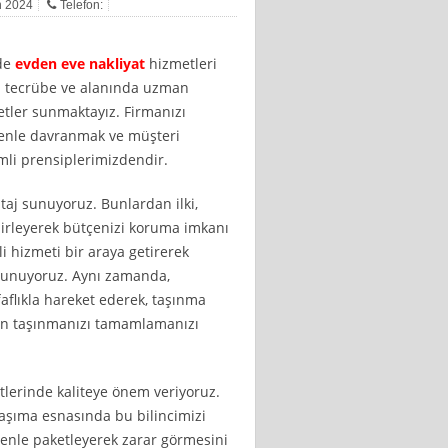
an 2024
Telefon:
nde
evden eve nakliyat
hizmetleri
iği tecrübe ve alanında uzman
etler sunmaktayız. Firmanızı
zenle davranmak ve müşteri
li prensiplerimizdendir.
ntaj sunuyoruz. Bunlardan ilki,
elirleyerek bütçenizi koruma imkanı
li hizmeti bir araya getirerek
sunuyoruz. Aynı zamanda,
aflıkla hareket ederek, taşınma
en taşınmanızı tamamlamanızı
tlerinde kaliteye önem veriyoruz.
taşıma esnasında bu bilincimizi
zenle paketleyerek zarar görmesini