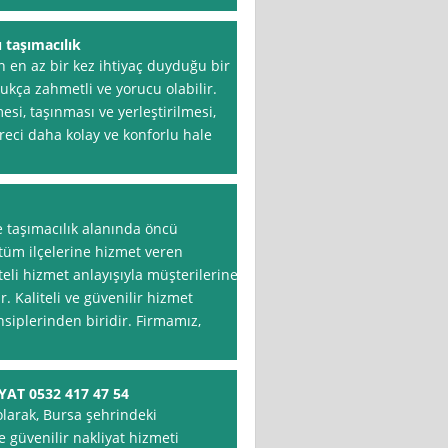
 taşımacılık
n en az bir kez ihtiyaç duyduğu bir
dukça zahmetli ve yorucu olabilir.
si, taşınması ve yerleştirilmesi,
eci daha kolay ve konforlu hale
e taşımacılık alanında öncü
 tüm ilçelerine hizmet veren
teli hizmet anlayışıyla müşterilerine
. Kaliteli ve güvenilir hizmet
nsiplerinden biridir. Firmamız,
AT 0532 417 47 54
olarak, Bursa şehrindeki
 güvenilir nakliyat hizmeti