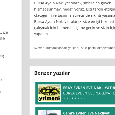
Bursa Aydin Nakliyat olarak, sizlere en güvenilir,
hizmet sunmayı hedefliyoruz. Bizi tercih ettiği
olacağının ve taşınma sürecinde sıkıntı yaşama
)
)
Bursa Aydin Nakliyat olarak, size en iyi hizmet
çalışmak için hemen iletişime geçin ve sizin iç
şa
(25)
yapalım.
(18)
web: Bursaaktasnakliyat.con
e-posta:
olmezmuha
22)
Benzer yazılar
(31)
ERAY EVDEN EVE NAKLİYAT:
)
BURSA EVDEN EVE NAKLİYAT E
* * / * * * * *
Cemre Evden Eve Nakliyat