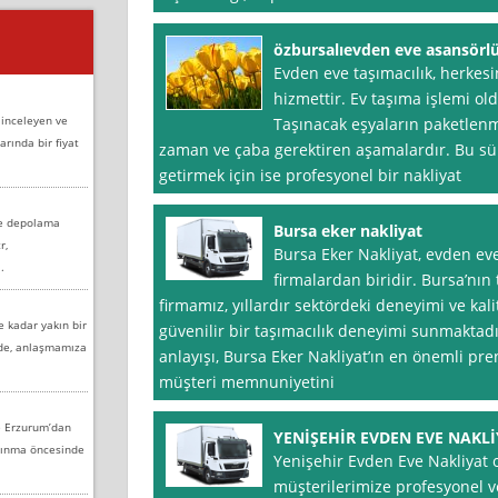
özbursalıevden eve asansörlü
Evden eve taşımacılık, herkesi
hizmettir. Ev taşıma işlemi ol
 inceleyen ve
Taşınacak eşyaların paketlenme
arında bir fiyat
zaman ve çaba gerektiren aşamalardır. Bu sür
getirmek için ise profesyonel bir nakliyat
ve depolama
Bursa eker nakliyat
r,
Bursa Eker Nakliyat, evden ev
.
firmalardan biridir. Bursa’nın
firmamız, yıllardır sektördeki deneyimi ve kali
e kadar yakın bir
güvenilir bir taşımacılık deneyimi sunmaktadır
nde, anlaşmamıza
anlayışı, Bursa Eker Nakliyat’ın en önemli pre
müşteri memnuniyetini
e Erzurum’dan
YENİŞEHİR EVDEN EVE NAKLİY
aşınma öncesinde
Yenişehir Evden Eve Nakliyat 
müşterilerimize profesyonel ve