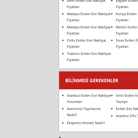
İzmir Evden Eve Nakliyat
Kayseri Evden
Fiyatları
Fiyatları
Malatya Evden Eve Nakliyat
Konya Evden 
Fiyatları
Fiyatları
Malatya Evden Eve Nakliyat
Mersin Evden 
Fiyatları
Fiyatları
Ordu Evden Eve Nakliyat
Sivas Evden E
Fiyatları
Fiyatları
Trabzon Evden Eve Nakliyat
Fiyatları
BILINMESI GEREKENLER
İstanbul Evden Eve Nakliyat
İzmir Evden E
Yorumları
Tavsiye
Asansörlü Taşımacılık
Evden Eve Nak
Nedir?
İstanbul Ofis 
Ekspertiz Hizmeti Nedir?