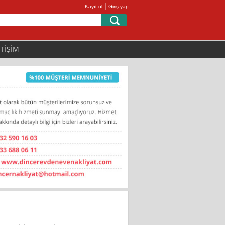
|
Kayıt ol
Giriş yap
ETİŞİM