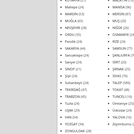
KÜTAHYA
(27)
MALATYA
(75)
Maltepe
(24)
MANİSA
(96)
MARDİN
(53)
MERSİN
(87)
MUĞLA
(65)
MUŞ
(20)
NEVŞEHİR
(28)
NİĞDE
(26)
ORDU
(35)
OSMANİYE
(24
Pendik
(24)
RİZE
(24)
SAKARYA
(44)
SAMSUN
(77)
Sancaktepe
(24)
ŞANLIURFA
(7
Sarıyer
(24)
SİİRT
(20)
SİNOP
(21)
ŞIRNAK
(25)
Şişli
(24)
SİVAS
(76)
Sultanbeyli
(24)
TALEP
(589)
TEKİRDAĞ
(47)
TOKAT
(48)
TRABZON
(45)
TUNCELİ
(16)
Tuzla
(24)
Ümraniye
(25)
UŞAK
(29)
Üsküdar
(24)
VAN
(54)
YALOVA
(16)
YOZGAT
(34)
Zeytinburnu
(
ZONGULDAK
(28)