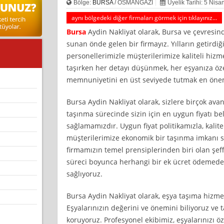
Bölge:
BURSA
/ OSMANGAZİ
Üyelik Tarihi: 5 Nis
aynı bölgedeki diğer firmaları görmek için tıklayınız...
Bursa
Aydin Nakliyat olarak, Bursa ve çevresi
sunan önde gelen bir firmayız. Yılların getird
personellerimizle müşterilerimize kaliteli hizm
taşırken her detayı düşünmek, her eşyanıza ö
memnuniyetini en üst seviyede tutmak en önem
Bursa Aydin Nakliyat olarak, sizlere birçok ava
taşınma sürecinde sizin için en uygun fiyatı b
sağlamamızdır. Uygun fiyat politikamızla, kalite
müşterilerimize ekonomik bir taşınma imkanı 
firmamızın temel prensiplerinden biri olan şeff
süreci boyunca herhangi bir ek ücret ödemed
sağlıyoruz.
Bursa Aydin Nakliyat olarak, eşya taşıma hizme
Eşyalarınızın değerini ve önemini biliyoruz ve 
koruyoruz. Profesyonel ekibimiz, eşyalarınızı ö