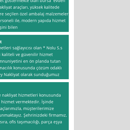
iyet göstermekte olan bursa evden
kliyat araçları, yüksek kalitede
re seçilen özel ambalaj malzemeleri,
ersoneli ile, modern yapıda hizmet
şini bilen
t
tleri sağlayıcısı olan * Nolu S.s
kaliteli ve güvenilir hizmet
emnuniyetini en ön planda tutan
ımacılık konusunda çözüm odaklı
ey Nakliyat olarak sunduğumuz
e nakliyat hizmetleri konusunda
e hizmet vermektedir. İşinde
çlarımızla, müşterilerimize
 sunmaktayız. Şehrinizdeki firmamız,
ra, ofis taşımacılığı, parça eşya