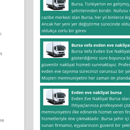
Bursa, Türkiye’nin en gelişmiş
şehirlerinden biridir. Nüfusu 
cazibe merkezi olan Bursa, her yıl binlerce kiş
Ancak her yeni yer değiştirme sürecinde oldu
oldukça zorlu bir görev
)
Bursa vefa evden eve nakliya
Bursa Vefa Evden Eve Nakliyat 
0)
gösterdiğimiz süre boyunca bi
güvenilir nakliyat hizmeti sunmaktayız. Profe
evden eve taşınma sürecinizi sorunsuz bir şe
Müşteri memnuniyetini her zaman ön planda t
Evden eve nakliyat bursa
Evden Eve Nakliyat Bursa olar
ihtiyaçlarınıza profesyonel ç
memnuniyetini ilke edinerek hizmet veren firm
hizmetleriyle öne çıkmaktadır. Bursa şehir içi 
24)
sunan firmamız, eşyalarınızın güvenli bir şek