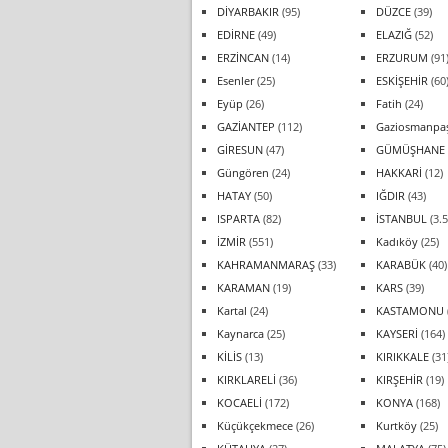
DİYARBAKIR
(95)
DÜZCE
(39)
EDİRNE
(49)
ELAZIĞ
(52)
ERZİNCAN
(14)
ERZURUM
(91
Esenler
(25)
ESKİŞEHİR
(60
Eyüp
(26)
Fatih
(24)
GAZİANTEP
(112)
Gaziosmanpa
GİRESUN
(47)
GÜMÜŞHANE
Güngören
(24)
HAKKARİ
(12)
HATAY
(50)
IĞDIR
(43)
ISPARTA
(82)
İSTANBUL
(3.5
İZMİR
(551)
Kadıköy
(25)
KAHRAMANMARAŞ
(33)
KARABÜK
(40)
KARAMAN
(19)
KARS
(39)
Kartal
(24)
KASTAMONU
Kaynarca
(25)
KAYSERİ
(164)
KİLİS
(13)
KIRIKKALE
(31
KIRKLARELİ
(36)
KIRŞEHİR
(19)
KOCAELİ
(172)
KONYA
(168)
Küçükçekmece
(26)
Kurtköy
(25)