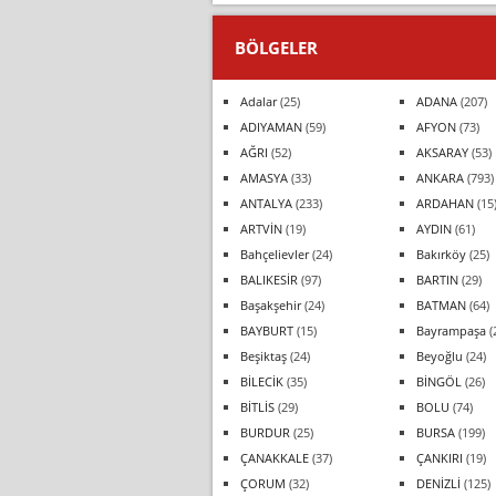
BÖLGELER
Adalar
(25)
ADANA
(207)
ADIYAMAN
(59)
AFYON
(73)
AĞRI
(52)
AKSARAY
(53)
AMASYA
(33)
ANKARA
(793)
ANTALYA
(233)
ARDAHAN
(15
ARTVİN
(19)
AYDIN
(61)
Bahçelievler
(24)
Bakırköy
(25)
BALIKESİR
(97)
BARTIN
(29)
Başakşehir
(24)
BATMAN
(64)
BAYBURT
(15)
Bayrampaşa
(
Beşiktaş
(24)
Beyoğlu
(24)
BİLECİK
(35)
BİNGÖL
(26)
BİTLİS
(29)
BOLU
(74)
BURDUR
(25)
BURSA
(199)
ÇANAKKALE
(37)
ÇANKIRI
(19)
ÇORUM
(32)
DENİZLİ
(125)