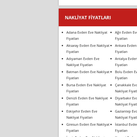
NAKLIYAT FIYATLARI
Adana Evden Eve Nakliyat
Ağrı Evden Ev
Fiyatları
Fiyatları
Aksaray Evden Eve Nakliyat
Ankara Evden 
Fiyatları
Fiyatları
Adıyaman Evden Eve
Antalya Evden
Nakliyat Fiyatları
Fiyatları
Batman Evden Eve Nakliyat
Bolu Evden Ev
Fiyatları
Fiyatları
Bursa Evden Eve Nakliyat
Çanakkale Ev
Fiyatları
Nakliyat Fiyatl
Denizli Evden Eve Nakliyat
Diyarbakır Ev
Fiyatları
Nakliyat Fiyatl
Eskişehir Evden Eve
Gaziantep Ev
Nakliyat Fiyatları
Nakliyat Fiyatl
Giresun Evden Eve Nakliyat
İstanbul Evde
Fiyatları
Fiyatları