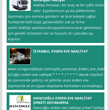
Nakliye firmaları, bir araç ve bir şoför temin
eder. Eşyalarımızın ya da yüklerimizin
taşınması için evimize gönderir ve bize kolaylık sağlar.
Türkiye’de belli başlı, güvenilebilir çok az firma
vardır.Nakliye aşamasında eşyalarımıza zarar gelmemesi
için gerekli önlemleri alır ve huzurlu bir yolcukla işe
koyulur.
İSTANBUL EVDEN EVE NAKLİYAT
www.izcioglunakliyat.com/sayfa_umraniye_Evden_Eve_Nakliya
İzcioğlu evden eve nakliyat * * * * / * * * * olarak istanbul
ve çevresinde şehiriçi ve şehirler arası evden eve
taşımacılık ve ev eşyası depolama hizmetleri sunmaktayız
HANCIOĞLU EVDEN EVE NAKLİYAT
ŞİRKETİ 05318640936
Hancıoğlu evden eve nakliyat şirket Türkiye