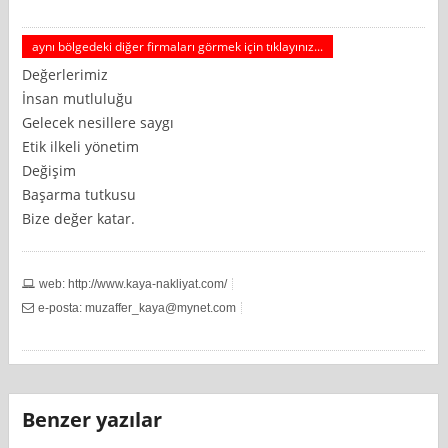
aynı bölgedeki diğer firmaları görmek için tıklayınız...
Değerlerimiz
İnsan mutluluğu
Gelecek nesillere saygı
Etik ilkeli yönetim
Değişim
Başarma tutkusu
Bize değer katar.
web: http://www.kaya-nakliyat.com/
e-posta:
muzaffer_kaya@mynet.com
Benzer yazılar