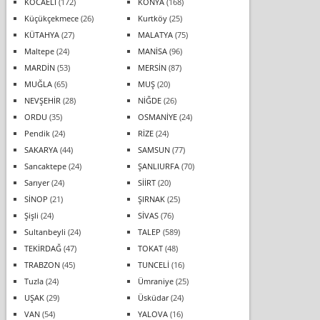
KOCAELİ
(172)
KONYA
(168)
Küçükçekmece
(26)
Kurtköy
(25)
KÜTAHYA
(27)
MALATYA
(75)
Maltepe
(24)
MANİSA
(96)
MARDİN
(53)
MERSİN
(87)
MUĞLA
(65)
MUŞ
(20)
NEVŞEHİR
(28)
NİĞDE
(26)
ORDU
(35)
OSMANİYE
(24)
Pendik
(24)
RİZE
(24)
SAKARYA
(44)
SAMSUN
(77)
Sancaktepe
(24)
ŞANLIURFA
(70)
Sarıyer
(24)
SİİRT
(20)
SİNOP
(21)
ŞIRNAK
(25)
Şişli
(24)
SİVAS
(76)
Sultanbeyli
(24)
TALEP
(589)
TEKİRDAĞ
(47)
TOKAT
(48)
TRABZON
(45)
TUNCELİ
(16)
Tuzla
(24)
Ümraniye
(25)
UŞAK
(29)
Üsküdar
(24)
VAN
(54)
YALOVA
(16)