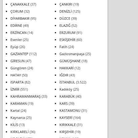
ÇANAKKALE
(37)
ÇANKIRI
(19)
ÇORUM
(32)
DENİZLİ
(125)
DİYARBAKIR
(95)
DÜZCE
(39)
EDİRNE
(49)
ELAZIĞ
(52)
ERZİNCAN
(14)
ERZURUM
(91)
Esenler
(25)
ESKİŞEHİR
(60)
Eyüp
(26)
Fatih
(24)
GAZİANTEP
(112)
Gaziosmanpaşa
(25)
GİRESUN
(47)
GÜMÜŞHANE
(18)
Güngören
(24)
HAKKARİ
(12)
HATAY
(50)
IĞDIR
(43)
ISPARTA
(82)
İSTANBUL
(3.522)
İZMİR
(551)
Kadıköy
(25)
KAHRAMANMARAŞ
(33)
KARABÜK
(40)
KARAMAN
(19)
KARS
(39)
Kartal
(24)
KASTAMONU
(31)
Kaynarca
(25)
KAYSERİ
(164)
KİLİS
(13)
KIRIKKALE
(31)
KIRKLARELİ
(36)
KIRŞEHİR
(19)