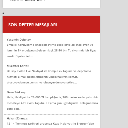
SON DEFTER MESAJLARI
Yasemin Dolunay:
Emlakçı tavsiyesiyle önceden evime gelip eşyaları inceleyen ve
isminin B* olduğunu söyleyen kişi, 28-30 bin TL civarında bir fiyat
verdi. Fiyatın fazl...
Muzaffer Kartal:
Ulusoy Evden Eve Nakliyat ile komple ev taşıma ve depolama
hizmeti almak üzere, firmanın ulusoynaklyat.com.tr,
ulusoyevdeneve.com.tr ve ulusoyevdenevenaklya...
Banu Türksoy:
Haliç Nakliyat ile 26.000 TL karşılığında, 700 metre kadar yakın bir
mesafeye 4+1 evimi taşıdık. Taşıma günü geldiğinde, anlaşmamıza
göre beli...
Hakan Sönmez:
12-14 Temmuz tarihleri arasında Koza Nakliyat ile Erzurum’dan