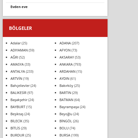
evden eve
BÖLGELER
Adalar
(25)
ADANA
(207)
ADIYAMAN
(59)
AFYON
(73)
AĞRI
(52)
AKSARAY
(53)
AMASYA
(33)
ANKARA
(793)
ANTALYA
(233)
ARDAHAN
(15)
ARTVİN
(19)
AYDIN
(61)
Bahçelievler
(24)
Bakırköy
(25)
BALIKESİR
(97)
BARTIN
(29)
Başakşehir
(24)
BATMAN
(64)
BAYBURT
(15)
Bayrampaşa
(24)
Beşiktaş
(24)
Beyoğlu
(24)
BİLECİK
(35)
BİNGÖL
(26)
BİTLİS
(29)
BOLU
(74)
BURDUR
(25)
BURSA
(199)