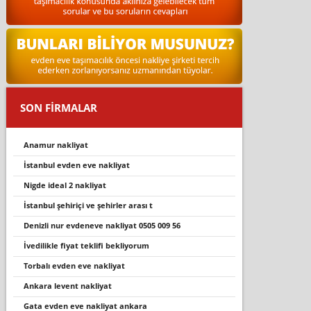
SON FİRMALAR
anamur nakli̇yat
i̇stanbul evden eve nakli̇yat
nigde ideal 2 nakliyat
i̇stanbul şehi̇ri̇çi̇ ve şehi̇rler arasi t
deni̇zli̇ nur evdeneve nakli̇yat 0505 009 56
ivedilikle fiyat teklifi bekliyorum
torbalı evden eve nakliyat
ankara levent nakliyat
gata evden eve nakliyat ankara