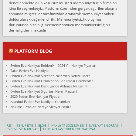
denetlenmekte olup koşulsuz müşteri memnuniyeti için firmaları
Konya ya Alicanlar naklyat la anlaştık bu şahıs evin taşınacağı gün
itina ile seçmekteyiz. Platform üzerinden gerçekleştirilen alaşma
fiyatın mazoto gele...
sonunda müşteriler tarafımızdan aranarak memnuniyet anketi
doldurularak değerlendirilir. Memnuniyetsizlik oluşması
Fatih kokmese:
durumunda bize bilgi vermeniz sonucu memnuniyetsizliğiniz
Diyarbakır dan eşyamı getirtmek için anlaştım sözleşme yaptım.
derhal giderilmektedir.
Son anda fiyat artırdılar.. mecburiyetten tasittim.. bu kişiler ağrılı
Ankara merk...
Ali:
PLATFORM BLOG
İzmir de evim naklyat diye bir firmaya ev taşıttık, çok pişman
olduk. Asansörlü dediler sonra uraya asansör kurulmaz dediler
Evden Eve Nakliyat Rehberi
2024 Yılı Nakliye Fiyatları
fark istediler. ortada asa...
Talas Evden Eve Nakliyat
Evden Eve Nakliyat Şirketleri Nelerden Nefret Eder?
Nimet:
Evden Eve Nakliyat Firmalarına Sorulması Gerekenler
Ben 2021 Ağustos ilk haftası Evimi taşıdım yani İstanbul'un bir
Evden Eve Nakliyat Dendiğinde Aklınıza Ne Gelir?
Mahallesi'nden bir başka Mahallesi'ne yani Ümraniye bölgesinde
Evden Eve Nakliyat Sigortası Neleri Kapsar?
oturuyorum önceleri ara...
2020 Evden Eve Nakliyat Fiyatları
İstanbul Evden Eve Nakliyat Yorumları
Nimet Köse:
Nakliye Firmaları Nereye Şikayet Edilir?
Merhaba ben 2021 Ağustos ilk haftası evimi Ümraniye'den Çok
yakın bir bölgeye taşıdım yeni Ümraniye'nin Mahallesi'ne
Hancıoğlu naklyatla taşındım...
RSS
TEKLİF İSTE
BLOG
NAKLİYAT SÖZLEŞMESİ
NAKLİYAT SİGORTASI
EVDEN EVE NAKLİYAT
ULUSLARARASI EVDEN EVE NAKLİYAT
Sevim bal: