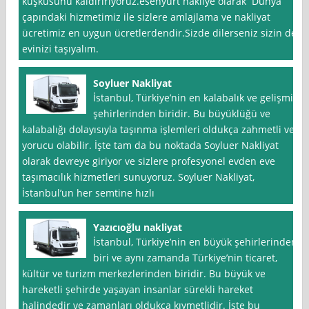
kuşkusunu kaldırırıyoruz.esenyurt nakliye olarak Dünya
çapındaki hizmetimiz ile sizlere amlajlama ve nakliyat
ücretimiz en uygun ücretlerdendir.Sizde dilerseniz sizin de
evinizi taşıyalım.
Soyluer Nakliyat
İstanbul, Türkiye’nin en kalabalık ve gelişmiş
şehirlerinden biridir. Bu büyüklüğü ve
kalabalığı dolayısıyla taşınma işlemleri oldukça zahmetli ve
yorucu olabilir. İşte tam da bu noktada Soyluer Nakliyat
olarak devreye giriyor ve sizlere profesyonel evden eve
taşımacılık hizmetleri sunuyoruz. Soyluer Nakliyat,
İstanbul’un her semtine hızlı
Yazıcıoğlu nakliyat
İstanbul, Türkiye’nin en büyük şehirlerinden
biri ve aynı zamanda Türkiye’nin ticaret,
kültür ve turizm merkezlerinden biridir. Bu büyük ve
hareketli şehirde yaşayan insanlar sürekli hareket
halindedir ve zamanları oldukça kıymetlidir. İşte bu