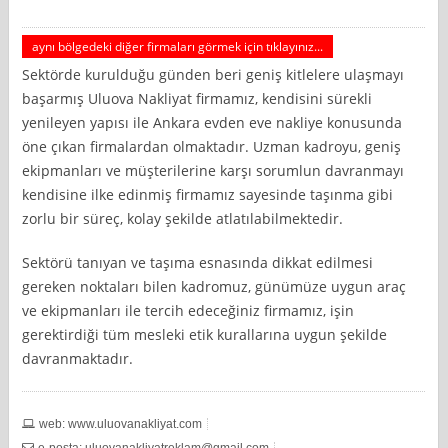
aynı bölgedeki diğer firmaları görmek için tıklayınız...
Sektörde kurulduğu günden beri geniş kitlelere ulaşmayı
başarmış Uluova Nakliyat firmamız, kendisini sürekli
yenileyen yapısı ile Ankara evden eve nakliye konusunda
öne çıkan firmalardan olmaktadır. Uzman kadroyu, geniş
ekipmanları ve müşterilerine karşı sorumlun davranmayı
kendisine ilke edinmiş firmamız sayesinde taşınma gibi
zorlu bir süreç, kolay şekilde atlatılabilmektedir.
Sektörü tanıyan ve taşıma esnasında dikkat edilmesi
gereken noktaları bilen kadromuz, günümüze uygun araç
ve ekipmanları ile tercih edeceğiniz firmamız, işin
gerektirdiği tüm mesleki etik kurallarına uygun şekilde
davranmaktadır.
web: www.uluovanakliyat.com
e-posta:
uluovanakliyatreklam@gmail.com