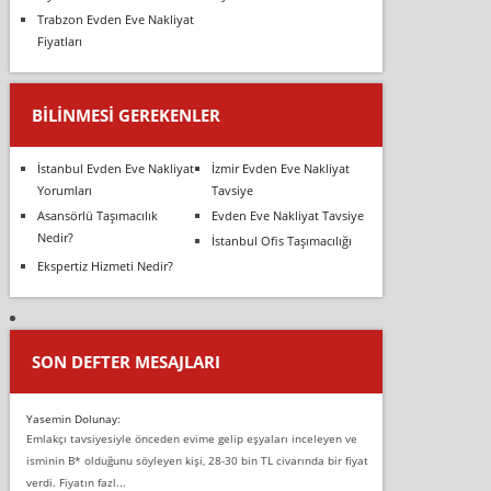
Trabzon Evden Eve Nakliyat
Fiyatları
BILINMESI GEREKENLER
İstanbul Evden Eve Nakliyat
İzmir Evden Eve Nakliyat
Yorumları
Tavsiye
Asansörlü Taşımacılık
Evden Eve Nakliyat Tavsiye
Nedir?
İstanbul Ofis Taşımacılığı
Ekspertiz Hizmeti Nedir?
SON DEFTER MESAJLARI
Yasemin Dolunay:
Emlakçı tavsiyesiyle önceden evime gelip eşyaları inceleyen ve
isminin B* olduğunu söyleyen kişi, 28-30 bin TL civarında bir fiyat
verdi. Fiyatın fazl...