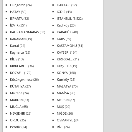
Güngören
(24)
HAKKARİ
(12)
HATAY
(50)
IĞDIR
(43)
ISPARTA
(82)
İSTANBUL
(3.522)
İZMİR
(551)
Kadıköy
(25)
KAHRAMANMARAŞ
(33)
KARABÜK
(40)
KARAMAN
(19)
KARS
(39)
Kartal
(24)
KASTAMONU
(31)
Kaynarca
(25)
KAYSERİ
(164)
KİLİS
(13)
KIRIKKALE
(31)
KIRKLARELİ
(36)
KIRŞEHİR
(19)
KOCAELİ
(172)
KONYA
(168)
Küçükçekmece
(26)
Kurtköy
(25)
KÜTAHYA
(27)
MALATYA
(75)
Maltepe
(24)
MANİSA
(96)
MARDİN
(53)
MERSİN
(87)
MUĞLA
(65)
MUŞ
(20)
NEVŞEHİR
(28)
NİĞDE
(26)
ORDU
(35)
OSMANİYE
(24)
Pendik
(24)
RİZE
(24)