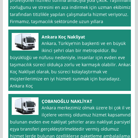
profesyonel hizmeti sunma amacıyla yola çıktık. Taşınmanın
zorluğunu ve stresini en aza indirmek için uzman ekibimiz
tarafından titizlikle yapılan çalışmalarla hizmet veriyoruz.
Firmamız, taşımacılık sektöründe uzun yıllara
Ankara Koç Nakliyat
Ankara, Türkiye’nin başkenti ve en büyük
ikinci şehri olan bir metropoldür. Bu
büyüklüğü ve nüfusu nedeniyle, insanlar için evden eve
taşımacılık süreci oldukça zorlu ve karmaşık olabilir. Ankara
Koç Nakliyat olarak, bu süreci kolaylaştırmak ve
müşterilerimize en iyi hizmeti sunmak için buradayız.
Ankara Koç
ÇOBANOĞLU NAKLİYAT
Ankara merkezimiz olmak üzere bi çok il ve
ilçelere vermiş oldumuz hizmet kapsamında
bulunan evden eve nakliyat şehirler arası nakliyat parsiyel
eşya tıransferi gerçekleştirlmektedir vermiş oldumuz
hizmet lerde bulunan özelliklerse paketleme ambalajlama