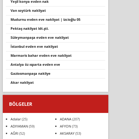
yeşil konya evden nak
van soytürk nakliyat
mudurnu evden eve nakli̇yat | i̇zci̇oğlu 05
pektaş nakliyat ldt.şti.
süleymanpaşa evden eve nakliyat
i̇stanbul evden eve nakliyat
marmaris bahar evden eve nakliyat
antalya öz ısparta evden eve
gaziosmanpaşa nakliye
akar nakliyat
BÖLGELER
Adalar
(25)
ADANA
(207)
ADIYAMAN
(59)
AFYON
(73)
AĞRI
(52)
AKSARAY
(53)