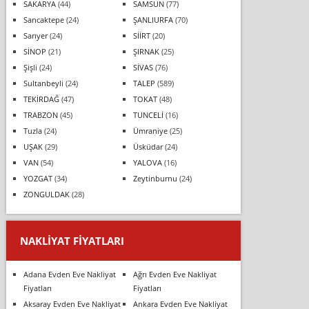
SAKARYA
(44)
SAMSUN
(77)
Sancaktepe
(24)
ŞANLIURFA
(70)
Sarıyer
(24)
SİİRT
(20)
SİNOP
(21)
ŞIRNAK
(25)
Şişli
(24)
SİVAS
(76)
Sultanbeyli
(24)
TALEP
(589)
TEKİRDAĞ
(47)
TOKAT
(48)
TRABZON
(45)
TUNCELİ
(16)
Tuzla
(24)
Ümraniye
(25)
UŞAK
(29)
Üsküdar
(24)
VAN
(54)
YALOVA
(16)
YOZGAT
(34)
Zeytinburnu
(24)
ZONGULDAK
(28)
NAKLIYAT FIYATLARI
Adana Evden Eve Nakliyat
Ağrı Evden Eve Nakliyat
Fiyatları
Fiyatları
Aksaray Evden Eve Nakliyat
Ankara Evden Eve Nakliyat