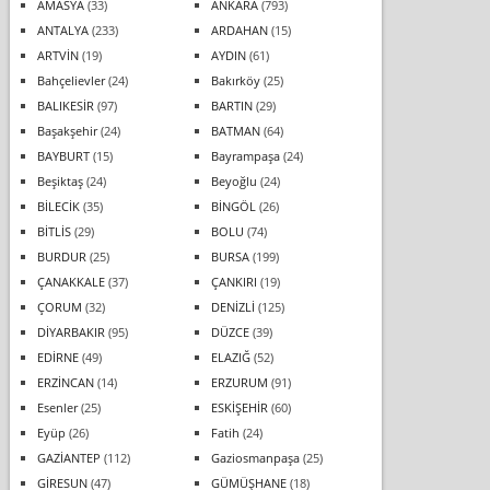
AMASYA
(33)
ANKARA
(793)
ANTALYA
(233)
ARDAHAN
(15)
ARTVİN
(19)
AYDIN
(61)
Bahçelievler
(24)
Bakırköy
(25)
BALIKESİR
(97)
BARTIN
(29)
Başakşehir
(24)
BATMAN
(64)
BAYBURT
(15)
Bayrampaşa
(24)
Beşiktaş
(24)
Beyoğlu
(24)
BİLECİK
(35)
BİNGÖL
(26)
BİTLİS
(29)
BOLU
(74)
BURDUR
(25)
BURSA
(199)
ÇANAKKALE
(37)
ÇANKIRI
(19)
ÇORUM
(32)
DENİZLİ
(125)
DİYARBAKIR
(95)
DÜZCE
(39)
EDİRNE
(49)
ELAZIĞ
(52)
ERZİNCAN
(14)
ERZURUM
(91)
Esenler
(25)
ESKİŞEHİR
(60)
Eyüp
(26)
Fatih
(24)
GAZİANTEP
(112)
Gaziosmanpaşa
(25)
GİRESUN
(47)
GÜMÜŞHANE
(18)