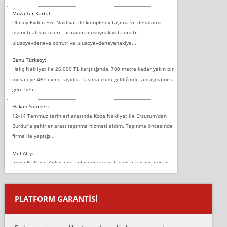
Muzaffer Kartal:
Ulusoy Evden Eve Nakliyat ile komple ev taşıma ve depolama
hizmeti almak üzere, firmanın ulusoynaklyat.com.tr,
ulusoyevdeneve.com.tr ve ulusoyevdenevenaklya...
Banu Türksoy:
Haliç Nakliyat ile 26.000 TL karşılığında, 700 metre kadar yakın bir
mesafeye 4+1 evimi taşıdık. Taşıma günü geldiğinde, anlaşmamıza
göre beli...
Hakan Sönmez:
12-14 Temmuz tarihleri arasında Koza Nakliyat ile Erzurum’dan
Burdur’a şehirler arası taşınma hizmeti aldım. Taşınma öncesinde
firma ile yaptığı...
Mel Alty:
İnova Nakliyat Ankara ile anlaşıldı eşyayı taşıdılar parayı aldılar.
Salon duvarına bir baktım birisi boydan alüminyum renkli bantı
yapıştırm...
PLATFORM GARANTİSİ
Murat:
Merhaba, bu firmayı bir arkadaş tavsiyesi üzerine tercih ettim,
hiçbir sıkıntı yaşanmayacağını ve kendilerinin çok titiz