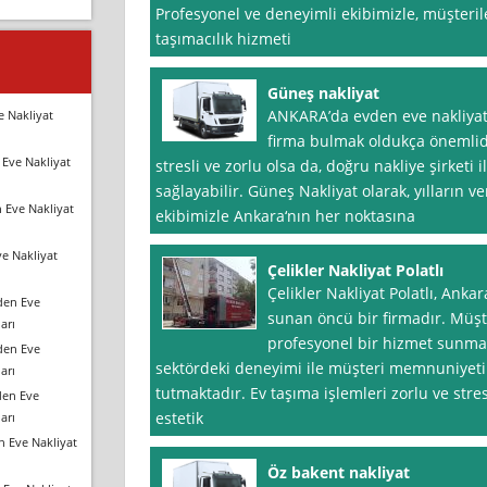
Profesyonel ve deneyimli ekibimizle, müşterile
taşımacılık hizmeti
Güneş nakliyat
ANKARA’da evden eve nakliyat h
e Nakliyat
firma bulmak oldukça önemlid
Eve Nakliyat
stresli ve zorlu olsa da, doğru nakliye şirketi 
sağlayabilir. Güneş Nakliyat olarak, yılların v
 Eve Nakliyat
ekibimizle Ankara‘nın her noktasına
e Nakliyat
Çelikler Nakliyat Polatlı
Çelikler Nakliyat Polatlı, Anka
den Eve
sunan öncü bir firmadır. Müşter
arı
profesyonel bir hizmet sunmay
den Eve
sektördeki deneyimi ile müşteri memnuniyet
arı
tutmaktadır. Ev taşıma işlemleri zorlu ve stres
den Eve
estetik
arı
n Eve Nakliyat
Öz bakent nakliyat