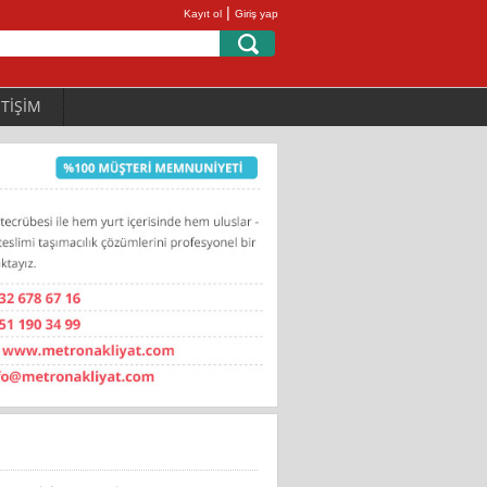
|
Kayıt ol
Giriş yap
ETİŞİM