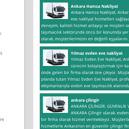
Ankara Hamza Nakliyat
Ankara Hamza Nakliyat, Ankar
eve nakliyat hizmetleri sağlaya
deneyim, kaliteli hizmet anlayışı ve müşteri o
taşımacılık sektöründe öncü bir konumda yer
)
olarak, müşterilerimizin en değerli eşyaların
Yılmaz evden eve nakliyat
0)
Yılmaz Evden Eve Nakliyat, An
sürecini kolaylaştırmak için ka
önde gelen bir firma olarak öne çıkıyor. Mü
planda tutan Yılmaz Evden Eve Nakliyat, prof
ekipmanlarıyla evden eve taşımacılık alanınd
ankara çilingir
ANKARA ÇİLİNGİR: GÜVENLİK 
ANKARA Çilingir olarak, evden
bir firma olarak hizmet vermekteyiz. Müşteri
24)
hizmetlerle Ankara‘nın en güvenilir çilingir fi