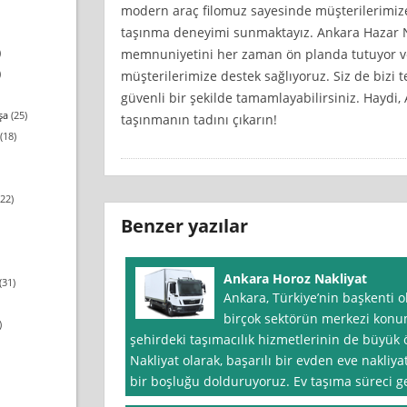
modern araç filomuz sayesinde müşterilerimize 
taşınma deneyimi sunmaktayız. Ankara Hazar Na
memnuniyetini her zaman ön planda tutuyor v
)
)
müşterilerimize destek sağlıyoruz. Siz de bizi t
güvenli bir şekilde tamamlayabilirsiniz. Haydi,
şa
(25)
taşınmanın tadını çıkarın!
(18)
22)
Benzer yazılar
Ankara Horoz Nakliyat
(31)
Ankara, Türkiye’nin başkenti 
birçok sektörün merkezi konu
)
şehirdeki taşımacılık hizmetlerinin de büyü
Nakliyat olarak, başarılı bir evden eve nakli
bir boşluğu dolduruyoruz. Ev taşıma süreci ge