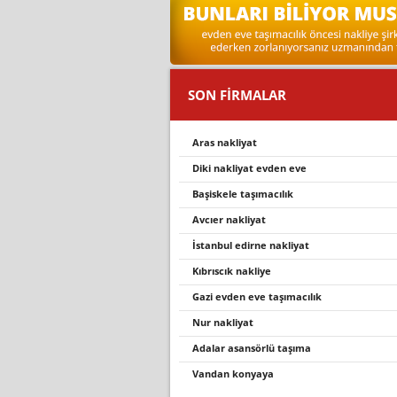
SON FİRMALAR
aras nakli̇yat
diki nakliyat evden eve
başi̇skele taşimacilik
avcıer nakliyat
istanbul edirne nakliyat
kibriscik nakli̇ye
gazi evden eve taşımacılık
nur nakli̇yat
adalar asansörlü taşıma
vandan konyaya