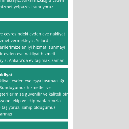
unmaktayız. Ankara İzci̇oğlu Evden
 hizmet yelpazesi sunuyoruz.
ve çevresindeki evden eve nakliyat
izmet vermekteyiz. Yıllardır
erilerimize en iyi hizmeti sunmayı
bir evden eve nakliyat hizmeti
ayız. Ankara’da ev taşımak, zaman
kliyat
liyat, evden eve eşya taşımacılığı
. Sunduğumuz hizmetler ve
terilerimize güvenilir ve kaliteli bir
yonel ekip ve ekipmanlarımızla,
de taşıyoruz. Sahip olduğumuz
arınızı