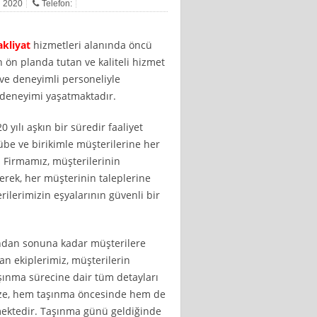
n 2020
Telefon:
kliyat
hizmetleri alanında öncü
ön planda tutan ve kaliteli hizmet
 ve deneyimli personeliyle
 deneyimi yaşatmaktadır.
 yılı aşkın bir süredir faaliyet
übe ve birikimle müşterilerine her
 Firmamız, müşterilerinin
derek, her müşterinin taleplerine
ilerimizin eşyalarının güvenli bir
ından sonuna kadar müşterilere
n ekiplerimiz, müşterilerin
aşınma sürecine dair tüm detayları
mize, hem taşınma öncesinde hem de
mektedir. Taşınma günü geldiğinde