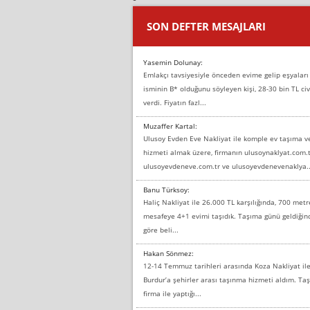
SON DEFTER MESAJLARI
Yasemin Dolunay:
Emlakçı tavsiyesiyle önceden evime gelip eşyaları
isminin B* olduğunu söyleyen kişi, 28-30 bin TL civ
verdi. Fiyatın fazl...
Muzaffer Kartal:
Ulusoy Evden Eve Nakliyat ile komple ev taşıma 
hizmeti almak üzere, firmanın ulusoynaklyat.com.t
ulusoyevdeneve.com.tr ve ulusoyevdenevenaklya..
Banu Türksoy:
Haliç Nakliyat ile 26.000 TL karşılığında, 700 metr
mesafeye 4+1 evimi taşıdık. Taşıma günü geldiği
göre beli...
Hakan Sönmez:
12-14 Temmuz tarihleri arasında Koza Nakliyat il
Burdur’a şehirler arası taşınma hizmeti aldım. T
firma ile yaptığı...