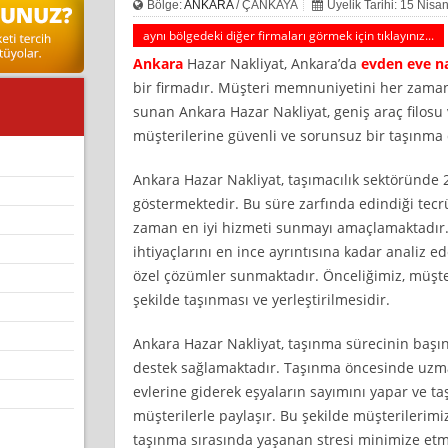
Bölge:
ANKARA
/ ÇANKAYA
Üyelik Tarihi: 15 Nisa
aynı bölgedeki diğer firmaları görmek için tıklayınız...
Ankara
Hazar Nakliyat, Ankara’da
evden eve na
bir firmadır. Müşteri memnuniyetini her zaman 
sunan Ankara Hazar Nakliyat, geniş araç filosu
müşterilerine güvenli ve sorunsuz bir taşınma
Ankara Hazar Nakliyat, taşımacılık sektöründe 20
göstermektedir. Bu süre zarfında edindiği tecr
zaman en iyi hizmeti sunmayı amaçlamaktadır.
ihtiyaçlarını en ince ayrıntısına kadar analiz e
özel çözümler sunmaktadır. Önceliğimiz, müşter
şekilde taşınması ve yerleştirilmesidir.
Ankara Hazar Nakliyat, taşınma sürecinin baş
destek sağlamaktadır. Taşınma öncesinde uzma
evlerine giderek eşyaların sayımını yapar ve t
müşterilerle paylaşır. Bu şekilde müşterileri
taşınma sırasında yaşanan stresi minimize et