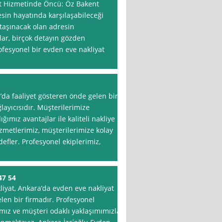
t Hizmetinde Öncü: Öz Bakent
sin hayatında karşılaşabileceği
 taşınacak olan adresin
lar, birçok detayın gözden
ofesyonel bir evden eve nakliyat
’da faaliyet gösteren önde gelen bir
layıcısıdır. Müşterilerimize
mız avantajlar ile kaliteli nakliye
zmetlerimiz, müşterilerimize kolay
efler. Profesyonel ekiplerimiz,
47 54
kliyat, Ankara’da evden eve nakliyat
en bir firmadır. Profesyonel
ız ve müşteri odaklı yaklaşımımızla