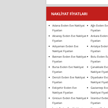
NAKLIYAT FIYATLARI
Adana Evden Eve Nakliyat
Ağrı Evden Ev
Fiyatları
Fiyatları
Aksaray Evden Eve Nakliyat
Ankara Evden 
Fiyatları
Fiyatları
Adıyaman Evden Eve
Antalya Evden
Nakliyat Fiyatları
Fiyatları
Batman Evden Eve Nakliyat
Bolu Evden Ev
Fiyatları
Fiyatları
Bursa Evden Eve Nakliyat
Çanakkale Ev
Fiyatları
Nakliyat Fiyatl
Denizli Evden Eve Nakliyat
Diyarbakır Ev
Fiyatları
Nakliyat Fiyatl
Eskişehir Evden Eve
Gaziantep Ev
Nakliyat Fiyatları
Nakliyat Fiyatl
Giresun Evden Eve Nakliyat
İstanbul Evde
Fiyatları
Fiyatları