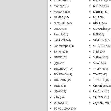
KÜTAHYA
(27)
MALATYA
(75)
Maltepe
(24)
MANİSA
(96)
MARDİN
(53)
MERSİN
(87)
MUĞLA
(65)
MUŞ
(20)
NEVŞEHİR
(28)
NİĞDE
(26)
ORDU
(35)
OSMANİYE
(24
Pendik
(24)
RİZE
(24)
SAKARYA
(44)
SAMSUN
(77)
Sancaktepe
(24)
ŞANLIURFA
(7
Sarıyer
(24)
SİİRT
(20)
SİNOP
(21)
ŞIRNAK
(25)
Şişli
(24)
SİVAS
(76)
Sultanbeyli
(24)
TALEP
(589)
TEKİRDAĞ
(47)
TOKAT
(48)
TRABZON
(45)
TUNCELİ
(16)
Tuzla
(24)
Ümraniye
(25)
UŞAK
(29)
Üsküdar
(24)
VAN
(54)
YALOVA
(16)
YOZGAT
(34)
Zeytinburnu
(
ZONGULDAK
(28)