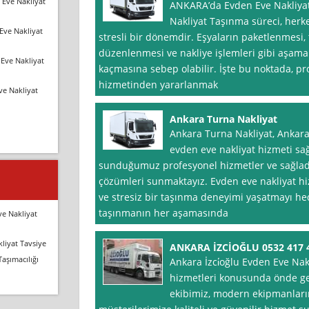
 Eve Nakliyat
ANKARA’da Evden Eve Nakliya
Nakliyat Taşınma süreci, herke
Eve Nakliyat
stresli bir dönemdir. Eşyaların paketlenmesi,
düzenlenmesi ve nakliye işlemleri gibi aşama
Eve Nakliyat
kaçmasına sebep olabilir. İşte bu noktada, pr
hizmetinden yararlanmak
ve Nakliyat
Ankara Turna Nakliyat
Ankara Turna Nakliyat, Ankara
evden eve nakliyat hizmeti sağ
sunduğumuz profesyonel hizmetler ve sağladığı
çözümleri sunmaktayız. Evden eve nakliyat hi
ve stresiz bir taşınma deneyimi yaşatmayı hed
taşınmanın her aşamasında
ve Nakliyat
liyat Tavsiye
ANKARA İZCİOĞLU 0532 417 
Taşımacılığı
Ankara İzci̇oğlu Evden Eve Na
hizmetleri konusunda önde gel
ekibimiz, modern ekipmanlarım