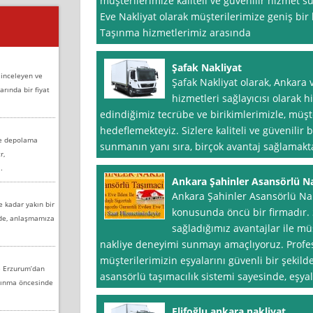
müşterilerimize kaliteli ve güvenilir hizmet s
Eve Nakliyat olarak müşterilerimize geniş bir
Taşınma hizmetlerimiz arasında
Şafak Nakliyat
 inceleyen ve
Şafak Nakliyat olarak, Ankara 
arında bir fiyat
hizmetleri sağlayıcısı olarak h
edindiğimiz tecrübe ve birikimlerimizle, müşt
hedeflemekteyiz. Sizlere kaliteli ve güvenilir 
ve depolama
sunmanın yanı sıra, birçok avantaj sağlamakt
r,
.
Ankara Şahinler Asansörlü Na
Ankara Şahinler Asansörlü Nak
e kadar yakın bir
konusunda öncü bir firmadır
nde, anlaşmamıza
sağladığımız avantajlar ile müş
nakliye deneyimi sunmayı amaçlıyoruz. Profes
müşterilerimizin eşyalarını güvenli bir şekil
e Erzurum’dan
asansörlü taşımacılık sistemi sayesinde, eşyal
aşınma öncesinde
Elifoğlu ankara nakliyat