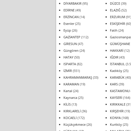
DİYARBAKIR
(95)
DÜZCE
(39)
EDİRNE
(49)
ELAZIĞ
(52)
ERZİNCAN
(14)
ERZURUM
(91
Esenler
(25)
ESKİŞEHİR
(60
Eyüp
(26)
Fatih
(24)
GAZİANTEP
(112)
Gaziosmanpa
GİRESUN
(47)
GÜMÜŞHANE
Güngören
(24)
HAKKARİ
(12)
HATAY
(50)
IĞDIR
(43)
ISPARTA
(82)
İSTANBUL
(3.5
İZMİR
(551)
Kadıköy
(25)
KAHRAMANMARAŞ
(33)
KARABÜK
(40)
KARAMAN
(19)
KARS
(39)
Kartal
(24)
KASTAMONU
Kaynarca
(25)
KAYSERİ
(164)
KİLİS
(13)
KIRIKKALE
(31
KIRKLARELİ
(36)
KIRŞEHİR
(19)
KOCAELİ
(172)
KONYA
(168)
Küçükçekmece
(26)
Kurtköy
(25)