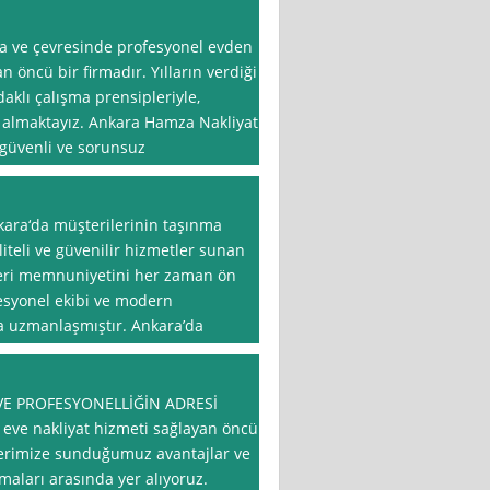
a ve çevresinde profesyonel evden
n öncü bir firmadır. Yılların verdiği
daklı çalışma prensipleriyle,
 almaktayız. Ankara Hamza Nakliyat
ı güvenli ve sorunsuz
kara‘da müşterilerinin taşınma
liteli ve güvenilir hizmetler sunan
şteri memnuniyetini her zaman ön
esyonel ekibi ve modern
a uzmanlaşmıştır. Ankara’da
VE PROFESYONELLİĞİN ADRESİ
 eve nakliyat hizmeti sağlayan öncü
lerimize sunduğumuz avantajlar ve
rmaları arasında yer alıyoruz.