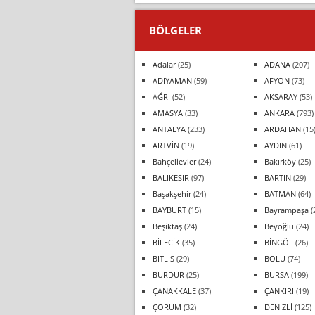
BÖLGELER
Adalar
(25)
ADANA
(207)
ADIYAMAN
(59)
AFYON
(73)
AĞRI
(52)
AKSARAY
(53)
AMASYA
(33)
ANKARA
(793)
ANTALYA
(233)
ARDAHAN
(15
ARTVİN
(19)
AYDIN
(61)
Bahçelievler
(24)
Bakırköy
(25)
BALIKESİR
(97)
BARTIN
(29)
Başakşehir
(24)
BATMAN
(64)
BAYBURT
(15)
Bayrampaşa
(
Beşiktaş
(24)
Beyoğlu
(24)
BİLECİK
(35)
BİNGÖL
(26)
BİTLİS
(29)
BOLU
(74)
BURDUR
(25)
BURSA
(199)
ÇANAKKALE
(37)
ÇANKIRI
(19)
ÇORUM
(32)
DENİZLİ
(125)