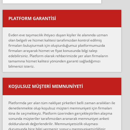
Salon duvarına bir baktım birisi boydan alüminyum renkli bantı
yapıştırm...
PLATFORM GARANTİSİ
Murat:
Merhaba, bu firmayı bir arkadaş tavsiyesi üzerine tercih ettim,
hiçbir sıkıntı yaşanmayacağını ve kendilerinin çok titiz
Evden eve taşımacılık ihtiyacı duyan kişiler ile alanında uzman
çalıştıklarını, müş...
olan belgeli ve hizmet kalitesi tarafımızdan kontrol edilmiş
firmaları buluşturmak için oluşturduğumuz platformumuzda
Ahmet:
firmaları arayarak hizmet ve fiyat konusunda bilgi talep
Lüleburgaz güngünes evden eve naklyat eşyalarımı taşımak için
edebilirsiniz. Platform olarak rehberimizde yer alan firmaların
anlaştık sabah eve geldiklerinde de eşyalarımı düzgün şekilde
tamamına hizmet kalitesi yönünden garanti sağladığımızı
sarcaz demelerine r...
bilmenizi isteriz.
mehmet güldü:
Ankara ALİCANLAR NAKLİYAT Tutarsız ve ticari ahlak problemleri
var verdikleri fiyat teklifini arttırdılar. Sonrasında taşıma gününde
KOŞULSUZ MÜŞTERI MEMNUNIYETI
oldukça tutarsı...
Erol:
Platformda yer alan tüm nakliyat şirketleri belli zaman aralıkları ile
Ankara Alicanlar naklyat tel 5465524025. 2600 TL'ye ankaradan
denetlenmekte olup koşulsuz müşteri memnuniyeti için firmaları
Konya ya Alicanlar naklyat la anlaştık bu şahıs evin taşınacağı gün
itina ile seçmekteyiz. Platform üzerinden gerçekleştirilen alaşma
fiyatın mazoto gele...
sonunda müşteriler tarafımızdan aranarak memnuniyet anketi
doldurularak değerlendirilir. Memnuniyetsizlik oluşması
Fatih kokmese:
durumunda bize bilgi vermeniz sonucu memnuniyetsizliğiniz