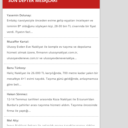
SON DEFTER MESAJLARI
Yasemin Dolunay:
Emlakçı tavsiyesiyle önceden evime gelip eşyaları inceleyen ve
isminin B* olduğunu söyleyen kişi, 28-30 bin TL civarında bir fiyat
verdi. Fiyatın fazl...
Muzaffer Kartal:
Ulusoy Evden Eve Nakliyat ile komple ev taşıma ve depolama
hizmeti almak üzere, firmanın ulusoynaklyat.com.tr,
ulusoyevdeneve.com.tr ve ulusoyevdenevenaklya...
Banu Türksoy:
Haliç Nakliyat ile 26.000 TL karşılığında, 700 metre kadar yakın bir
mesafeye 4+1 evimi taşıdık. Taşıma günü geldiğinde, anlaşmamıza
göre beli...
Hakan Sönmez:
12-14 Temmuz tarihleri arasında Koza Nakliyat ile Erzurum’dan
Burdur’a şehirler arası taşınma hizmeti aldım. Taşınma öncesinde
firma ile yaptığı...
Mel Alty:
İnova Nakliyat Ankara ile anlaşıldı eşyayı taşıdılar parayı aldılar.