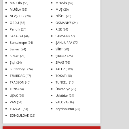
MARDİN
(53)
MERSİN
(87)
MUĞLA
(65)
MUŞ
(20)
NEVŞEHİR
(28)
NİĞDE
(26)
ORDU
(35)
OSMANİYE
(24)
Pendik
(24)
RİZE
(24)
SAKARYA
(44)
SAMSUN
(77)
Sancaktepe
(24)
ŞANLIURFA
(70)
Sarıyer
(24)
SİİRT
(20)
SİNOP
(21)
ŞIRNAK
(25)
Şişli
(24)
SİVAS
(76)
Sultanbeyli
(24)
TALEP
(589)
TEKİRDAĞ
(47)
TOKAT
(48)
TRABZON
(45)
TUNCELİ
(16)
Tuzla
(24)
Ümraniye
(25)
UŞAK
(29)
Üsküdar
(24)
VAN
(54)
YALOVA
(16)
YOZGAT
(34)
Zeytinburnu
(24)
ZONGULDAK
(28)