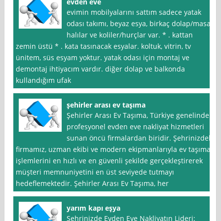
evden eve
evimin mobilyalarını sattım sadece yatak
odası takımı, beyaz esya, birkaç dolap/masa,
halılar ve koliler/hurçlar var. * . kattan
zemin üstü * . kata tasınacak esyalar. koltuk, vitrin, tv
ünitem, süs esyam yoktur. yatak odası için montaj ve
demontaj ihtiyacım vardır. diğer dolap ve balkonda
kullandığım ufak
şehirler arası ev taşıma
Şehirler Arası Ev Taşıma, Türkiye genelinde
profesyonel evden eve nakliyat hizmetleri
sunan öncü firmalardan biridir. Şehrinizdeki
firmamız, uzman ekibi ve modern ekipmanlarıyla ev taşıma
işlemlerini en hızlı ve en güvenli şekilde gerçekleştirerek
müşteri memnuniyetini en üst seviyede tutmayı
hedeflemektedir. Şehirler Arası Ev Taşıma, her
yarım kapı eşya
Şehrinizde Evden Eve Nakliyatın Lideri: