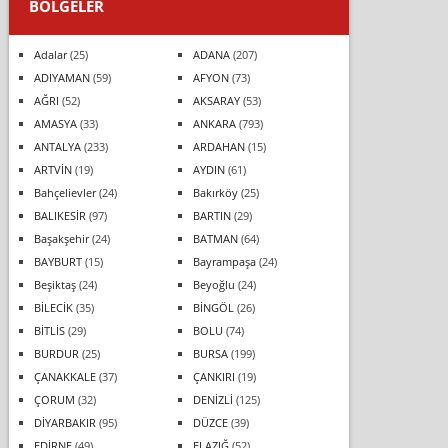
BÖLGELER
Adalar
(25)
ADANA
(207)
ADIYAMAN
(59)
AFYON
(73)
AĞRI
(52)
AKSARAY
(53)
AMASYA
(33)
ANKARA
(793)
ANTALYA
(233)
ARDAHAN
(15)
ARTVİN
(19)
AYDIN
(61)
Bahçelievler
(24)
Bakırköy
(25)
BALIKESİR
(97)
BARTIN
(29)
Başakşehir
(24)
BATMAN
(64)
BAYBURT
(15)
Bayrampaşa
(24)
Beşiktaş
(24)
Beyoğlu
(24)
BİLECİK
(35)
BİNGÖL
(26)
BİTLİS
(29)
BOLU
(74)
BURDUR
(25)
BURSA
(199)
ÇANAKKALE
(37)
ÇANKIRI
(19)
ÇORUM
(32)
DENİZLİ
(125)
DİYARBAKIR
(95)
DÜZCE
(39)
EDİRNE
(49)
ELAZIĞ
(52)