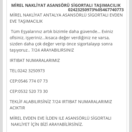
MİREL NAKLİYAT ASANSÖRÜ SİGORTALI TAŞIMACILIK
02423250973%05467740773
MİREL NAKLİYAT ANTALYA ASANSÖRLÜ SİGORTALI EVDEN
EVE TAŞIMACILIK
Tüm Eşyalarınız artık bizimle daha güvende… Eviniz
ofisiniz, işyeriniz…kısaca değer verdiğiniz ne varsa,
sizden daha çok değer verip önce sigortalayıp sonra
taşıyoruz.. 7/24 ARAYABILIRSINIZ
IRTIBAT NUMARALARIMIZ
TEL:0242 3250973
CEP:0546 774 07 73
CEP:0532 520 73 30
TEKLİF ALABILIRSİNİZ 7/24 IRTIBAT NUMARALARIMIZ
ACIKTIR
MİREL EVDEN EVE İLDEN ILE ASANSÖRLÜ SİGORTALI
NAKLİYET İÇİN BİZİ ARAYABİLİRSİNİZ.