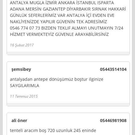
ANTALYA MUGLA İZMİR ANKARA İSTANBUL ISPARTA
ADANA MERSİN GAZIANTEP DİYARBAKIR SIRNAK HAKKARİ
GÜNLÜK SEFERLERİMİZ VAR ANTALYA İÇİ EVDEN EVE
NAKLİYENİZDE YAPILIR GÜVENİN TEK ADRESİMİZ
0546 774 07 73 BIZDEN TEKLIF ALMAYI UNUTMAYIN 7/24
HİZMET VERMEKTEYİZ GÜVENLE ARAYABİLİRSİNİZ
16 Şubat 2017
şemsibey
05443514104
antalyadan antepe dönüşümüz boştur ilginize
SAYGILARIMLA
11 Temmuz 2015
ali öner
05446981908
tenteli aracım boş 720 uzunluk 245 eninde