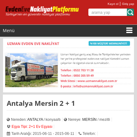
|
Kayıt ol
Giriş yap
Menü
Antalya Mersin 2 + 1
Nereden:
ANTALYA
/ konyaaltı
Nereye:
MERSİN
/ mezitli
Eşya Tipi: 2+1 Ev Eşyası
Tarih Aralığı: 2015-06-11 - 2015-06-11
Telefon: