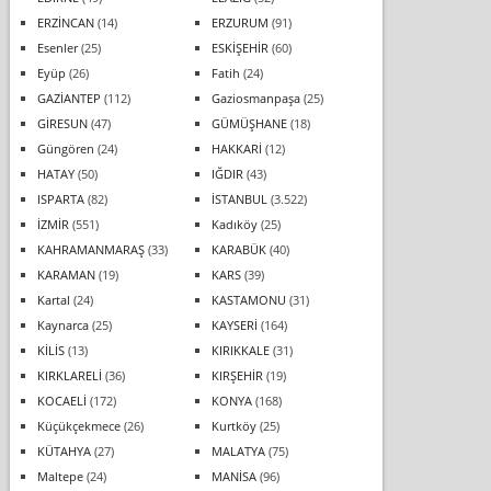
ERZİNCAN
(14)
ERZURUM
(91)
Esenler
(25)
ESKİŞEHİR
(60)
Eyüp
(26)
Fatih
(24)
GAZİANTEP
(112)
Gaziosmanpaşa
(25)
GİRESUN
(47)
GÜMÜŞHANE
(18)
Güngören
(24)
HAKKARİ
(12)
HATAY
(50)
IĞDIR
(43)
ISPARTA
(82)
İSTANBUL
(3.522)
İZMİR
(551)
Kadıköy
(25)
KAHRAMANMARAŞ
(33)
KARABÜK
(40)
KARAMAN
(19)
KARS
(39)
Kartal
(24)
KASTAMONU
(31)
Kaynarca
(25)
KAYSERİ
(164)
KİLİS
(13)
KIRIKKALE
(31)
KIRKLARELİ
(36)
KIRŞEHİR
(19)
KOCAELİ
(172)
KONYA
(168)
Küçükçekmece
(26)
Kurtköy
(25)
KÜTAHYA
(27)
MALATYA
(75)
Maltepe
(24)
MANİSA
(96)