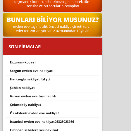
SON FİRMALAR
erzurum-kocaeli
sorgun evden eve nakli̇yat
hancioğlu nakli̇yat ltd şti
şahlan nakliyat
güven evden eve taşımacılık
çekmeköy nakliyat
öz akdeni̇z evden eve nakli̇yat
istanbul evden eve nakliyat05325023986
erzincan şehirlerarası nakliyat