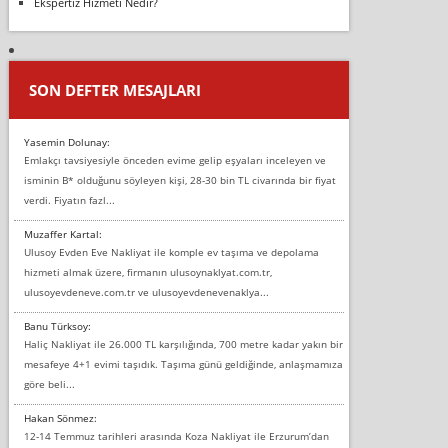
Ekspertiz Hizmeti Nedir?
SON DEFTER MESAJLARI
Yasemin Dolunay:
Emlakçı tavsiyesiyle önceden evime gelip eşyaları inceleyen ve
isminin B* olduğunu söyleyen kişi, 28-30 bin TL civarında bir fiyat
verdi. Fiyatın fazl...
Muzaffer Kartal:
Ulusoy Evden Eve Nakliyat ile komple ev taşıma ve depolama
hizmeti almak üzere, firmanın ulusoynaklyat.com.tr,
ulusoyevdeneve.com.tr ve ulusoyevdenevenaklya...
Banu Türksoy:
Haliç Nakliyat ile 26.000 TL karşılığında, 700 metre kadar yakın bir
mesafeye 4+1 evimi taşıdık. Taşıma günü geldiğinde, anlaşmamıza
göre beli...
Hakan Sönmez:
12-14 Temmuz tarihleri arasında Koza Nakliyat ile Erzurum’dan