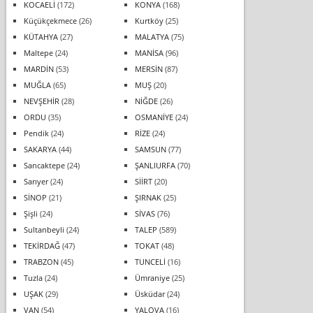
KOCAELİ
(172)
KONYA
(168)
Küçükçekmece
(26)
Kurtköy
(25)
KÜTAHYA
(27)
MALATYA
(75)
Maltepe
(24)
MANİSA
(96)
MARDİN
(53)
MERSİN
(87)
MUĞLA
(65)
MUŞ
(20)
NEVŞEHİR
(28)
NİĞDE
(26)
ORDU
(35)
OSMANİYE
(24)
Pendik
(24)
RİZE
(24)
SAKARYA
(44)
SAMSUN
(77)
Sancaktepe
(24)
ŞANLIURFA
(70)
Sarıyer
(24)
SİİRT
(20)
SİNOP
(21)
ŞIRNAK
(25)
Şişli
(24)
SİVAS
(76)
Sultanbeyli
(24)
TALEP
(589)
TEKİRDAĞ
(47)
TOKAT
(48)
TRABZON
(45)
TUNCELİ
(16)
Tuzla
(24)
Ümraniye
(25)
UŞAK
(29)
Üsküdar
(24)
VAN
(54)
YALOVA
(16)