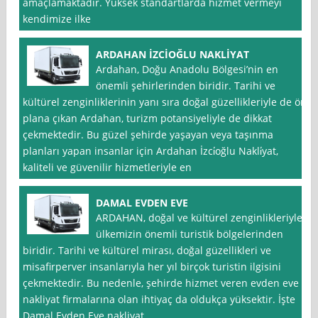
amaçlamaktadır. Yüksek standartlarda hizmet vermeyi
kendimize ilke
ARDAHAN İZCİOĞLU NAKLİYAT
Ardahan, Doğu Anadolu Bölgesi’nin en
önemli şehirlerinden biridir. Tarihi ve
kültürel zenginliklerinin yanı sıra doğal güzellikleriyle de ön
plana çıkan Ardahan, turizm potansiyeliyle de dikkat
çekmektedir. Bu güzel şehirde yaşayan veya taşınma
planları yapan insanlar için Ardahan İzci̇oğlu Nakli̇yat,
kaliteli ve güvenilir hizmetleriyle en
DAMAL EVDEN EVE
ARDAHAN, doğal ve kültürel zenginlikleriyle
ülkemizin önemli turistik bölgelerinden
biridir. Tarihi ve kültürel mirası, doğal güzellikleri ve
misafirperver insanlarıyla her yıl birçok turistin ilgisini
çekmektedir. Bu nedenle, şehirde hizmet veren evden eve
nakliyat firmalarına olan ihtiyaç da oldukça yüksektir. İşte
Damal Evden Eve nakliyat