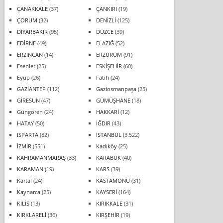
ÇANAKKALE
(37)
ÇANKIRI
(19)
ÇORUM
(32)
DENİZLİ
(125)
DİYARBAKIR
(95)
DÜZCE
(39)
EDİRNE
(49)
ELAZIĞ
(52)
ERZİNCAN
(14)
ERZURUM
(91)
Esenler
(25)
ESKİŞEHİR
(60)
Eyüp
(26)
Fatih
(24)
GAZİANTEP
(112)
Gaziosmanpaşa
(25)
GİRESUN
(47)
GÜMÜŞHANE
(18)
Güngören
(24)
HAKKARİ
(12)
HATAY
(50)
IĞDIR
(43)
ISPARTA
(82)
İSTANBUL
(3.522)
İZMİR
(551)
Kadıköy
(25)
KAHRAMANMARAŞ
(33)
KARABÜK
(40)
KARAMAN
(19)
KARS
(39)
Kartal
(24)
KASTAMONU
(31)
Kaynarca
(25)
KAYSERİ
(164)
KİLİS
(13)
KIRIKKALE
(31)
KIRKLARELİ
(36)
KIRŞEHİR
(19)