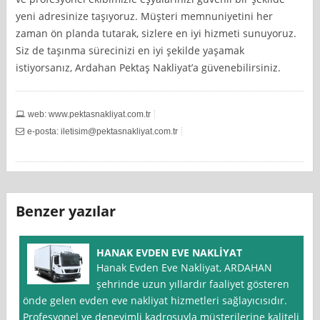
yeni adresinize taşıyoruz. Müşteri memnuniyetini her
zaman ön planda tutarak, sizlere en iyi hizmeti sunuyoruz.
Siz de taşınma sürecinizi en iyi şekilde yaşamak
istiyorsanız, Ardahan Pektaş Nakliyat’a güvenebilirsiniz.
web: www.pektasnakliyat.com.tr
e-posta:
iletisim@pektasnakliyat.com.tr
Benzer yazılar
HANAK EVDEN EVE NAKLİYAT
Hanak Evden Eve Nakliyat, ARDAHAN
şehrinde uzun yıllardır faaliyet gösteren
önde gelen evden eve nakliyat hizmetleri sağlayıcısıdır.
Profesyonel ve deneyimli kadrosuyla müşterilerine kaliteli