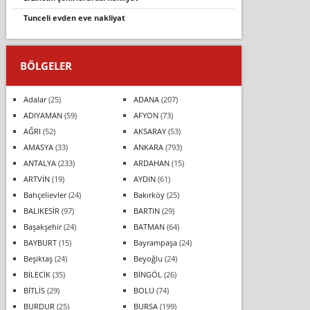
tunceli̇ evden eve nakli̇yat
BÖLGELER
Adalar
(25)
ADANA
(207)
ADIYAMAN
(59)
AFYON
(73)
AĞRI
(52)
AKSARAY
(53)
AMASYA
(33)
ANKARA
(793)
ANTALYA
(233)
ARDAHAN
(15)
ARTVİN
(19)
AYDIN
(61)
Bahçelievler
(24)
Bakırköy
(25)
BALIKESİR
(97)
BARTIN
(29)
Başakşehir
(24)
BATMAN
(64)
BAYBURT
(15)
Bayrampaşa
(24)
Beşiktaş
(24)
Beyoğlu
(24)
BİLECİK
(35)
BİNGÖL
(26)
BİTLİS
(29)
BOLU
(74)
BURDUR
(25)
BURSA
(199)