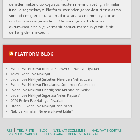
denetlenmekte olup koşulsuz müşteri memnuniyeti için firmaları
Konya ya Alicanlar naklyat la anlaştık bu şahıs evin taşınacağı gün
itina ile seçmekteyiz. Platform üzerinden gerçekleştirilen alaşma
fiyatın mazoto gele...
sonunda müşteriler tarafımızdan aranarak memnuniyet anketi
doldurularak değerlendirilir. Memnuniyetsizlik oluşması
Fatih kokmese:
durumunda bize bilgi vermeniz sonucu memnuniyetsizliğiniz
Diyarbakır dan eşyamı getirtmek için anlaştım sözleşme yaptım.
derhal giderilmektedir.
Son anda fiyat artırdılar.. mecburiyetten tasittim.. bu kişiler ağrılı
Ankara merk...
Ali:
PLATFORM BLOG
İzmir de evim naklyat diye bir firmaya ev taşıttık, çok pişman
olduk. Asansörlü dediler sonra uraya asansör kurulmaz dediler
Evden Eve Nakliyat Rehberi
2024 Yılı Nakliye Fiyatları
fark istediler. ortada asa...
Talas Evden Eve Nakliyat
Evden Eve Nakliyat Şirketleri Nelerden Nefret Eder?
Nimet:
Evden Eve Nakliyat Firmalarına Sorulması Gerekenler
Ben 2021 Ağustos ilk haftası Evimi taşıdım yani İstanbul'un bir
Evden Eve Nakliyat Dendiğinde Aklınıza Ne Gelir?
Mahallesi'nden bir başka Mahallesi'ne yani Ümraniye bölgesinde
Evden Eve Nakliyat Sigortası Neleri Kapsar?
oturuyorum önceleri ara...
2020 Evden Eve Nakliyat Fiyatları
İstanbul Evden Eve Nakliyat Yorumları
Nimet Köse:
Nakliye Firmaları Nereye Şikayet Edilir?
Merhaba ben 2021 Ağustos ilk haftası evimi Ümraniye'den Çok
yakın bir bölgeye taşıdım yeni Ümraniye'nin Mahallesi'ne
Hancıoğlu naklyatla taşındım...
RSS
TEKLİF İSTE
BLOG
NAKLİYAT SÖZLEŞMESİ
NAKLİYAT SİGORTASI
EVDEN EVE NAKLİYAT
ULUSLARARASI EVDEN EVE NAKLİYAT
Sevim bal: