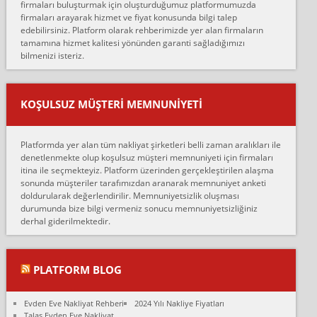
firmaları buluşturmak için oluşturduğumuz platformumuzda
Ahmet:
firmaları arayarak hizmet ve fiyat konusunda bilgi talep
Lüleburgaz güngünes evden eve naklyat eşyalarımı taşımak için
edebilirsiniz. Platform olarak rehberimizde yer alan firmaların
anlaştık sabah eve geldiklerinde de eşyalarımı düzgün şekilde
tamamına hizmet kalitesi yönünden garanti sağladığımızı
sarcaz demelerine r...
bilmenizi isteriz.
mehmet güldü:
Ankara ALİCANLAR NAKLİYAT Tutarsız ve ticari ahlak problemleri
var verdikleri fiyat teklifini arttırdılar. Sonrasında taşıma gününde
KOŞULSUZ MÜŞTERI MEMNUNIYETI
oldukça tutarsı...
Erol:
Platformda yer alan tüm nakliyat şirketleri belli zaman aralıkları ile
Ankara Alicanlar naklyat tel 5465524025. 2600 TL'ye ankaradan
denetlenmekte olup koşulsuz müşteri memnuniyeti için firmaları
Konya ya Alicanlar naklyat la anlaştık bu şahıs evin taşınacağı gün
itina ile seçmekteyiz. Platform üzerinden gerçekleştirilen alaşma
fiyatın mazoto gele...
sonunda müşteriler tarafımızdan aranarak memnuniyet anketi
doldurularak değerlendirilir. Memnuniyetsizlik oluşması
Fatih kokmese:
durumunda bize bilgi vermeniz sonucu memnuniyetsizliğiniz
Diyarbakır dan eşyamı getirtmek için anlaştım sözleşme yaptım.
derhal giderilmektedir.
Son anda fiyat artırdılar.. mecburiyetten tasittim.. bu kişiler ağrılı
Ankara merk...
Ali:
PLATFORM BLOG
İzmir de evim naklyat diye bir firmaya ev taşıttık, çok pişman
olduk. Asansörlü dediler sonra uraya asansör kurulmaz dediler
Evden Eve Nakliyat Rehberi
2024 Yılı Nakliye Fiyatları
fark istediler. ortada asa...
Talas Evden Eve Nakliyat