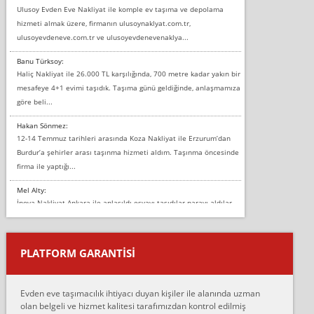
Ulusoy Evden Eve Nakliyat ile komple ev taşıma ve depolama
hizmeti almak üzere, firmanın ulusoynaklyat.com.tr,
ulusoyevdeneve.com.tr ve ulusoyevdenevenaklya...
Banu Türksoy:
Haliç Nakliyat ile 26.000 TL karşılığında, 700 metre kadar yakın bir
mesafeye 4+1 evimi taşıdık. Taşıma günü geldiğinde, anlaşmamıza
göre beli...
Hakan Sönmez:
12-14 Temmuz tarihleri arasında Koza Nakliyat ile Erzurum’dan
Burdur’a şehirler arası taşınma hizmeti aldım. Taşınma öncesinde
firma ile yaptığı...
Mel Alty:
İnova Nakliyat Ankara ile anlaşıldı eşyayı taşıdılar parayı aldılar.
Salon duvarına bir baktım birisi boydan alüminyum renkli bantı
yapıştırm...
PLATFORM GARANTİSİ
Murat:
Merhaba, bu firmayı bir arkadaş tavsiyesi üzerine tercih ettim,
hiçbir sıkıntı yaşanmayacağını ve kendilerinin çok titiz
Evden eve taşımacılık ihtiyacı duyan kişiler ile alanında uzman
çalıştıklarını, müş...
olan belgeli ve hizmet kalitesi tarafımızdan kontrol edilmiş