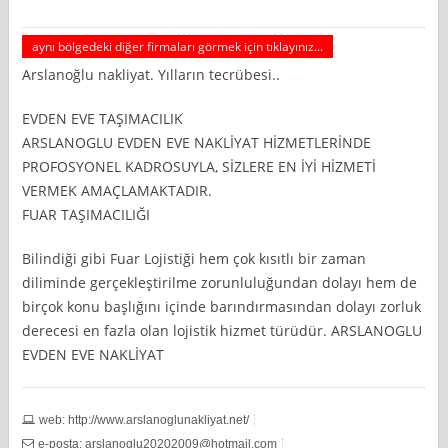
aynı bölgedeki diğer firmaları görmek için tıklayınız...
Arslanoğlu nakliyat. Yılların tecrübesi..
EVDEN EVE TAŞIMACILIK
ARSLANOGLU EVDEN EVE NAKLİYAT HİZMETLERİNDE
PROFOSYONEL KADROSUYLA, SİZLERE EN İYİ HİZMETİ
VERMEK AMAÇLAMAKTADIR.
FUAR TAŞIMACILIĞI
Bilindiği gibi Fuar Lojistiği hem çok kısıtlı bir zaman
diliminde gerçekleştirilme zorunluluğundan dolayı hem de
birçok konu başlığını içinde barındırmasından dolayı zorluk
derecesi en fazla olan lojistik hizmet türüdür. ARSLANOGLU
EVDEN EVE NAKLİYAT
web: http://www.arslanoglunakliyat.net/
e-posta:
arslanoglu20202009@hotmail.com