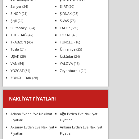
Sarıyer
(24)
SİİRT
(20)
SİNOP
(21)
ŞIRNAK
(25)
Şişli
(24)
SİVAS
(76)
Sultanbeyli
(24)
TALEP
(589)
TEKİRDAĞ
(47)
TOKAT
(48)
TRABZON
(45)
TUNCELİ
(16)
Tuzla
(24)
Ümraniye
(25)
UŞAK
(29)
Üsküdar
(24)
VAN
(54)
YALOVA
(16)
YOZGAT
(34)
Zeytinburnu
(24)
ZONGULDAK
(28)
NAKLIYAT FIYATLARI
Adana Evden Eve Nakliyat
Ağrı Evden Eve Nakliyat
Fiyatları
Fiyatları
Aksaray Evden Eve Nakliyat
Ankara Evden Eve Nakliyat
Fiyatları
Fiyatları