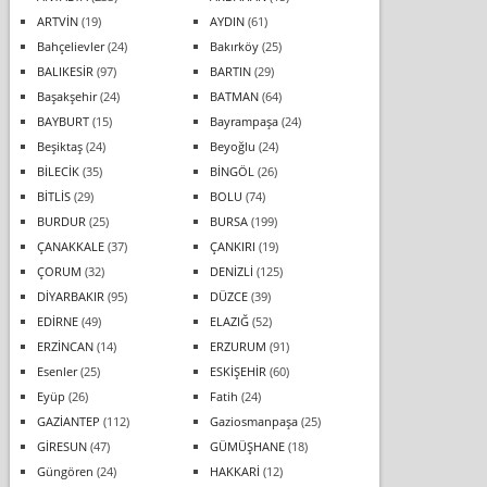
ARTVİN
(19)
AYDIN
(61)
Bahçelievler
(24)
Bakırköy
(25)
BALIKESİR
(97)
BARTIN
(29)
Başakşehir
(24)
BATMAN
(64)
BAYBURT
(15)
Bayrampaşa
(24)
Beşiktaş
(24)
Beyoğlu
(24)
BİLECİK
(35)
BİNGÖL
(26)
BİTLİS
(29)
BOLU
(74)
BURDUR
(25)
BURSA
(199)
ÇANAKKALE
(37)
ÇANKIRI
(19)
ÇORUM
(32)
DENİZLİ
(125)
DİYARBAKIR
(95)
DÜZCE
(39)
EDİRNE
(49)
ELAZIĞ
(52)
ERZİNCAN
(14)
ERZURUM
(91)
Esenler
(25)
ESKİŞEHİR
(60)
Eyüp
(26)
Fatih
(24)
GAZİANTEP
(112)
Gaziosmanpaşa
(25)
GİRESUN
(47)
GÜMÜŞHANE
(18)
Güngören
(24)
HAKKARİ
(12)