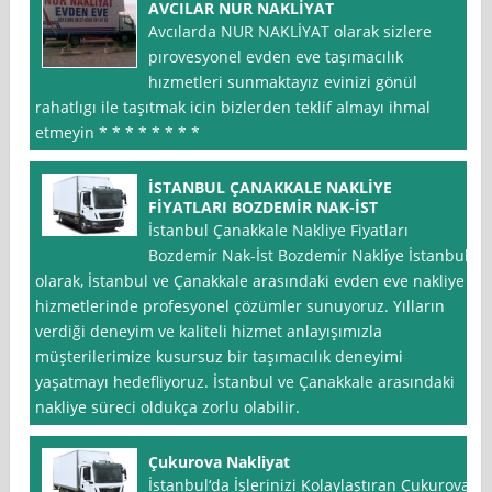
AVCILAR NUR NAKLİYAT
Avcılarda NUR NAKLİYAT olarak sizlere
pırovesyonel evden eve taşımacılık
hızmetleri sunmaktayız evinizi gönül
rahatlıgı ile taşıtmak icin bizlerden teklif almayı ihmal
etmeyin * * * * * * * *
İSTANBUL ÇANAKKALE NAKLİYE
FİYATLARI BOZDEMİR NAK-İST
İstanbul Çanakkale Nakliye Fiyatları
Bozdemi̇r Nak-İst Bozdemi̇r Nakli̇ye İstanbul
olarak, İstanbul ve Çanakkale arasındaki evden eve nakliye
hizmetlerinde profesyonel çözümler sunuyoruz. Yılların
verdiği deneyim ve kaliteli hizmet anlayışımızla
müşterilerimize kusursuz bir taşımacılık deneyimi
yaşatmayı hedefliyoruz. İstanbul ve Çanakkale arasındaki
nakliye süreci oldukça zorlu olabilir.
Çukurova Nakliyat
İstanbul‘da İşlerinizi Kolaylaştıran Çukurova