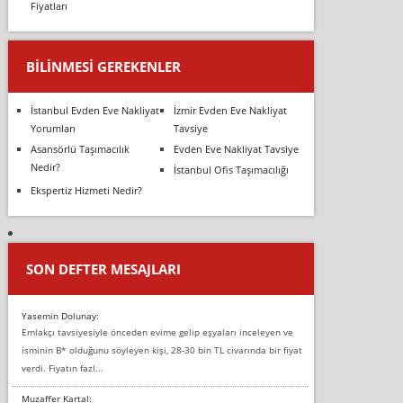
Fiyatları
BILINMESI GEREKENLER
İstanbul Evden Eve Nakliyat
İzmir Evden Eve Nakliyat
Yorumları
Tavsiye
Asansörlü Taşımacılık
Evden Eve Nakliyat Tavsiye
Nedir?
İstanbul Ofis Taşımacılığı
Ekspertiz Hizmeti Nedir?
SON DEFTER MESAJLARI
Yasemin Dolunay:
Emlakçı tavsiyesiyle önceden evime gelip eşyaları inceleyen ve
isminin B* olduğunu söyleyen kişi, 28-30 bin TL civarında bir fiyat
verdi. Fiyatın fazl...
Muzaffer Kartal: