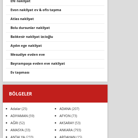
efe nakliyat
evon nakliyat ev & ofis taşıma
atlas nakliyat
bolu dursunlar nakliyat
balıkesir nakliyat izcioğlu
aydın ege nakliyat
mesudi̇ye evden eve
bayrampaşa evden eve nakli̇yat
ev taşıması
BÖLGELER
Adalar
(25)
ADANA
(207)
ADIYAMAN
(59)
AFYON
(73)
AĞRI
(52)
AKSARAY
(53)
AMASYA
(33)
ANKARA
(793)
ANTALYA
(233)
ARDAHAN
(15)