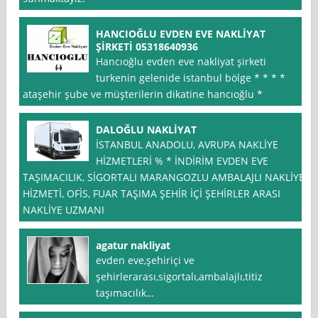
HANCIOĞLU EVDEN EVE NAKLİYAT
ŞİRKETİ 05318640936
Hancıoğlu evden eve nakliyat şirketi
turkenin gelenide istanbul bölge * * * *
ataşehir şube ve müşterilerin dikatine hancıoğlu *
DALOĞLU NAKLİYAT
İSTANBUL ANADOLU, AVRUPA NAKLİYE
HİZMETLERİ % * İNDİRİM EVDEN EVE
TAŞIMACILIK, SİGORTALI MARANGOZLU AMBALAJLI NAKLİYE
HİZMETİ, OFİS, FUAR TAŞIMA ŞEHİR İÇİ ŞEHİRLER ARASI
NAKLİYE UZMANI
agatur nakliyat
evden eve,şehiriçi ve
şehirlerarası,sigortalı,ambalajlı,titiz
taşımacılık…