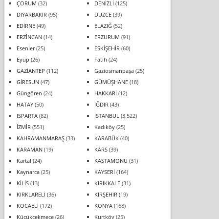
ÇORUM
(32)
DENİZLİ
(125)
DİYARBAKIR
(95)
DÜZCE
(39)
EDİRNE
(49)
ELAZIĞ
(52)
ERZİNCAN
(14)
ERZURUM
(91)
Esenler
(25)
ESKİŞEHİR
(60)
Eyüp
(26)
Fatih
(24)
GAZİANTEP
(112)
Gaziosmanpaşa
(25)
GİRESUN
(47)
GÜMÜŞHANE
(18)
Güngören
(24)
HAKKARİ
(12)
HATAY
(50)
IĞDIR
(43)
ISPARTA
(82)
İSTANBUL
(3.522)
İZMİR
(551)
Kadıköy
(25)
KAHRAMANMARAŞ
(33)
KARABÜK
(40)
KARAMAN
(19)
KARS
(39)
Kartal
(24)
KASTAMONU
(31)
Kaynarca
(25)
KAYSERİ
(164)
KİLİS
(13)
KIRIKKALE
(31)
KIRKLARELİ
(36)
KIRŞEHİR
(19)
KOCAELİ
(172)
KONYA
(168)
Küçükçekmece
(26)
Kurtköy
(25)