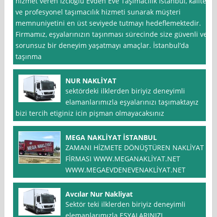
hizmet veren İzci̇oğlu Evden Eve Taşimacilik İstanbul, kaliteli
ve profesyonel taşımacılık hizmeti sunarak müşteri
memnuniyetini en üst seviyede tutmayı hedeflemektedir.
Firmamız, eşyalarınızın taşınması sürecinde size güvenli ve
sorunsuz bir deneyim yaşatmayı amaçlar. İstanbul’da
taşınma
NUR NAKLİYAT
sektördeki ilklerden biriyiz deneyimli
elamanlarımızla eşyalarınızı taşımaktayız
bizi tercih etiginiz icin pişman olmayacaksınız
MEGA NAKLİYAT İSTANBUL
ZAMANI HİZMETE DÖNÜŞTÜREN NAKLİYAT
FİRMASI WWW.MEGANAKLİYAT.NET
WWW.MEGAEVDENEVENAKLİYAT.NET
Avcılar Nur Nakliyat
Sektör teki ilklerden biriyiz deneyimli
elemanlarımızla EŞYALARINIZI