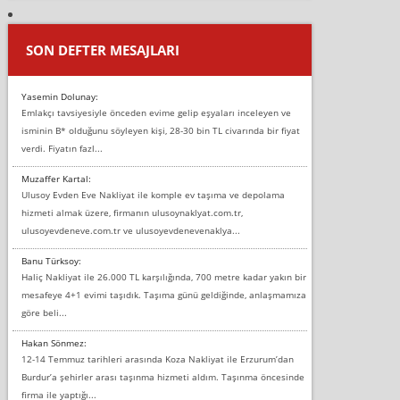
SON DEFTER MESAJLARI
Yasemin Dolunay:
Emlakçı tavsiyesiyle önceden evime gelip eşyaları inceleyen ve
isminin B* olduğunu söyleyen kişi, 28-30 bin TL civarında bir fiyat
verdi. Fiyatın fazl...
Muzaffer Kartal:
Ulusoy Evden Eve Nakliyat ile komple ev taşıma ve depolama
hizmeti almak üzere, firmanın ulusoynaklyat.com.tr,
ulusoyevdeneve.com.tr ve ulusoyevdenevenaklya...
Banu Türksoy:
Haliç Nakliyat ile 26.000 TL karşılığında, 700 metre kadar yakın bir
mesafeye 4+1 evimi taşıdık. Taşıma günü geldiğinde, anlaşmamıza
göre beli...
Hakan Sönmez:
12-14 Temmuz tarihleri arasında Koza Nakliyat ile Erzurum’dan
Burdur’a şehirler arası taşınma hizmeti aldım. Taşınma öncesinde
firma ile yaptığı...