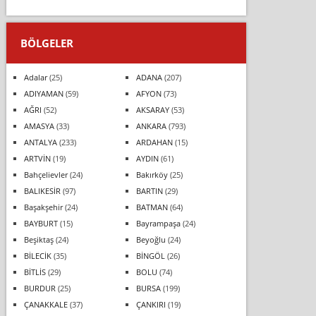
BÖLGELER
Adalar
(25)
ADANA
(207)
ADIYAMAN
(59)
AFYON
(73)
AĞRI
(52)
AKSARAY
(53)
AMASYA
(33)
ANKARA
(793)
ANTALYA
(233)
ARDAHAN
(15)
ARTVİN
(19)
AYDIN
(61)
Bahçelievler
(24)
Bakırköy
(25)
BALIKESİR
(97)
BARTIN
(29)
Başakşehir
(24)
BATMAN
(64)
BAYBURT
(15)
Bayrampaşa
(24)
Beşiktaş
(24)
Beyoğlu
(24)
BİLECİK
(35)
BİNGÖL
(26)
BİTLİS
(29)
BOLU
(74)
BURDUR
(25)
BURSA
(199)
ÇANAKKALE
(37)
ÇANKIRI
(19)