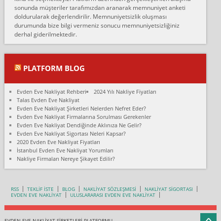
fiyatın mazoto gele...
sonunda müşteriler tarafımızdan aranarak memnuniyet anketi
doldurularak değerlendirilir. Memnuniyetsizlik oluşması
Fatih kokmese:
durumunda bize bilgi vermeniz sonucu memnuniyetsizliğiniz
Diyarbakır dan eşyamı getirtmek için anlaştım sözleşme yaptım.
derhal giderilmektedir.
Son anda fiyat artırdılar.. mecburiyetten tasittim.. bu kişiler ağrılı
Ankara merk...
Ali:
PLATFORM BLOG
İzmir de evim naklyat diye bir firmaya ev taşıttık, çok pişman
olduk. Asansörlü dediler sonra uraya asansör kurulmaz dediler
Evden Eve Nakliyat Rehberi
2024 Yılı Nakliye Fiyatları
fark istediler. ortada asa...
Talas Evden Eve Nakliyat
Evden Eve Nakliyat Şirketleri Nelerden Nefret Eder?
Nimet:
Evden Eve Nakliyat Firmalarına Sorulması Gerekenler
Ben 2021 Ağustos ilk haftası Evimi taşıdım yani İstanbul'un bir
Evden Eve Nakliyat Dendiğinde Aklınıza Ne Gelir?
Mahallesi'nden bir başka Mahallesi'ne yani Ümraniye bölgesinde
Evden Eve Nakliyat Sigortası Neleri Kapsar?
oturuyorum önceleri ara...
2020 Evden Eve Nakliyat Fiyatları
İstanbul Evden Eve Nakliyat Yorumları
Nimet Köse:
Nakliye Firmaları Nereye Şikayet Edilir?
Merhaba ben 2021 Ağustos ilk haftası evimi Ümraniye'den Çok
yakın bir bölgeye taşıdım yeni Ümraniye'nin Mahallesi'ne
Hancıoğlu naklyatla taşındım...
RSS
TEKLİF İSTE
BLOG
NAKLİYAT SÖZLEŞMESİ
NAKLİYAT SİGORTASI
EVDEN EVE NAKLİYAT
ULUSLARARASI EVDEN EVE NAKLİYAT
Sevim bal:
Karabükden İzmir'e Karabük kardem naklyat la taşındım bir çok
esyam kaybolmuş.aradigimda çok ilgilenilmedi evi aramanı
EVDEN EVE NAKLİYAT ŞİRKETLERİ PLATFORMU