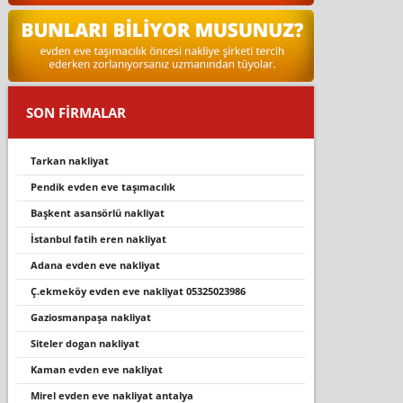
SON FİRMALAR
tarkan nakliyat
pendik evden eve taşımacılık
başkent asansörlü nakliyat
i̇stanbul fatih eren nakliyat
adana evden eve nakliyat
ç.ekmeköy evden eve nakliyat 05325023986
gaziosmanpaşa nakliyat
siteler dogan nakliyat
kaman evden eve nakli̇yat
mi̇rel evden eve nakli̇yat antalya