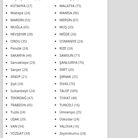
KÜTAHYA
(27)
MALATYA
(75)
Maltepe
(24)
MANİSA
(96)
MARDİN
(53)
MERSİN
(87)
MUĞLA
(65)
MUŞ
(20)
NEVŞEHİR
(28)
NİĞDE
(26)
ORDU
(35)
OSMANİYE
(24)
Pendik
(24)
RİZE
(24)
SAKARYA
(44)
SAMSUN
(77)
Sancaktepe
(24)
ŞANLIURFA
(70)
Sarıyer
(24)
SİİRT
(20)
SİNOP
(21)
ŞIRNAK
(25)
Şişli
(24)
SİVAS
(76)
Sultanbeyli
(24)
TALEP
(589)
TEKİRDAĞ
(47)
TOKAT
(48)
TRABZON
(45)
TUNCELİ
(16)
Tuzla
(24)
Ümraniye
(25)
UŞAK
(29)
Üsküdar
(24)
VAN
(54)
YALOVA
(16)
YOZGAT
(34)
Zeytinburnu
(24)