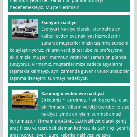
memnuniyetini her zaman ön planda tutmayı
hedeflemekteyiz. Müşterilerimizin
Esenyurt nakliye
Esenyurt Nakliye olarak, İstanbul‘da en
kaliteli evden eve nakliyat hizmetlerini
sunarak müşterilerimizin taşınma sürecini
kolaylaştırıyoruz. Yılların verdiği tecrübe ve profesyonel
ekibimizle, müşteri memnuniyetini her zaman ön planda
tutuyoruz. Firmamız, müşterilerimize sadece eşyalarını
taşımakla kalmayıp, aynı zamanda güvenli ve sorunsuz bir
taşınma deneyimi sunmayı hedefliyor.
Kasımoğlu evden eve nakliyat
Şirketimiz * kurulmuş, * yıllık geçmişi olan
bir firmadır. Yılların verdiği tecrübe ile size
nakliyat işinde en iyisini sunmak amaçlı
kurulmuştur. Firmamız KASIMOĞLU Nakliyat olarak geniş
araç filosu ve tecrübeli eleman kadrosu ile Şehir içi, Şehirler
arası Konut, İşyeri, Büro, Fabrika nakliyesi ve eşya