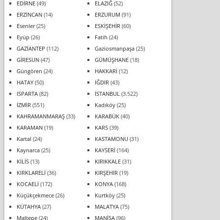
EDİRNE
(49)
ELAZIĞ
(52)
ERZİNCAN
(14)
ERZURUM
(91)
Esenler
(25)
ESKİŞEHİR
(60)
Eyüp
(26)
Fatih
(24)
GAZİANTEP
(112)
Gaziosmanpaşa
(25)
GİRESUN
(47)
GÜMÜŞHANE
(18)
Güngören
(24)
HAKKARİ
(12)
HATAY
(50)
IĞDIR
(43)
ISPARTA
(82)
İSTANBUL
(3.522)
İZMİR
(551)
Kadıköy
(25)
KAHRAMANMARAŞ
(33)
KARABÜK
(40)
KARAMAN
(19)
KARS
(39)
Kartal
(24)
KASTAMONU
(31)
Kaynarca
(25)
KAYSERİ
(164)
KİLİS
(13)
KIRIKKALE
(31)
KIRKLARELİ
(36)
KIRŞEHİR
(19)
KOCAELİ
(172)
KONYA
(168)
Küçükçekmece
(26)
Kurtköy
(25)
KÜTAHYA
(27)
MALATYA
(75)
Maltepe
(24)
MANİSA
(96)