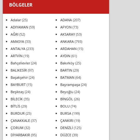
BÖLGELER
Adalar
(25)
ADANA
(207)
ADIYAMAN
(59)
AFYON
(73)
AĞRI
(52)
AKSARAY
(53)
AMASYA
(33)
ANKARA
(793)
ANTALYA
(233)
ARDAHAN
(15)
ARTVİN
(19)
AYDIN
(61)
Bahçelievler
(24)
Bakırköy
(25)
BALIKESİR
(97)
BARTIN
(29)
Başakşehir
(24)
BATMAN
(64)
BAYBURT
(15)
Bayrampaşa
(24)
Beşiktaş
(24)
Beyoğlu
(24)
BİLECİK
(35)
BİNGÖL
(26)
BİTLİS
(29)
BOLU
(74)
BURDUR
(25)
BURSA
(199)
ÇANAKKALE
(37)
ÇANKIRI
(19)
ÇORUM
(32)
DENİZLİ
(125)
DİYARBAKIR
(95)
DÜZCE
(39)