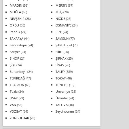
MARDİN
(53)
MERSİN
(87)
MUĞLA
(65)
MUŞ
(20)
NEVŞEHİR
(28)
NİĞDE
(26)
ORDU
(35)
OSMANİYE
(24)
Pendik
(24)
RİZE
(24)
SAKARYA
(44)
SAMSUN
(77)
Sancaktepe
(24)
ŞANLIURFA
(70)
Sarıyer
(24)
SİİRT
(20)
SİNOP
(21)
ŞIRNAK
(25)
Şişli
(24)
SİVAS
(76)
Sultanbeyli
(24)
TALEP
(589)
TEKİRDAĞ
(47)
TOKAT
(48)
TRABZON
(45)
TUNCELİ
(16)
Tuzla
(24)
Ümraniye
(25)
UŞAK
(29)
Üsküdar
(24)
VAN
(54)
YALOVA
(16)
YOZGAT
(34)
Zeytinburnu
(24)
ZONGULDAK
(28)