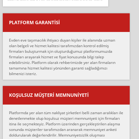
Salon duvarına bir baktım birisi boydan alüminyum renkli bantı
yapıştırm...
PLATFORM GARANTİSİ
Murat:
Merhaba, bu firmayı bir arkadaş tavsiyesi üzerine tercih ettim,
hiçbir sıkıntı yaşanmayacağını ve kendilerinin çok titiz
Evden eve taşımacılık ihtiyacı duyan kişiler ile alanında uzman
çalıştıklarını, müş...
olan belgeli ve hizmet kalitesi tarafımızdan kontrol edilmiş
firmaları buluşturmak için oluşturduğumuz platformumuzda
Ahmet:
firmaları arayarak hizmet ve fiyat konusunda bilgi talep
Lüleburgaz güngünes evden eve naklyat eşyalarımı taşımak için
edebilirsiniz. Platform olarak rehberimizde yer alan firmaların
anlaştık sabah eve geldiklerinde de eşyalarımı düzgün şekilde
tamamına hizmet kalitesi yönünden garanti sağladığımızı
sarcaz demelerine r...
bilmenizi isteriz.
mehmet güldü:
Ankara ALİCANLAR NAKLİYAT Tutarsız ve ticari ahlak problemleri
var verdikleri fiyat teklifini arttırdılar. Sonrasında taşıma gününde
KOŞULSUZ MÜŞTERI MEMNUNIYETI
oldukça tutarsı...
Erol:
Platformda yer alan tüm nakliyat şirketleri belli zaman aralıkları ile
Ankara Alicanlar naklyat tel 5465524025. 2600 TL'ye ankaradan
denetlenmekte olup koşulsuz müşteri memnuniyeti için firmaları
Konya ya Alicanlar naklyat la anlaştık bu şahıs evin taşınacağı gün
itina ile seçmekteyiz. Platform üzerinden gerçekleştirilen alaşma
fiyatın mazoto gele...
sonunda müşteriler tarafımızdan aranarak memnuniyet anketi
doldurularak değerlendirilir. Memnuniyetsizlik oluşması
Fatih kokmese: