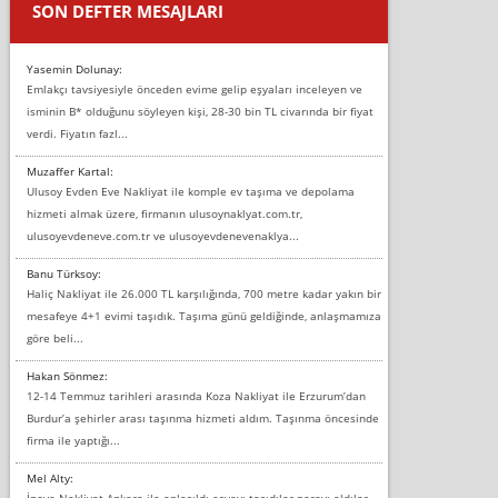
SON DEFTER MESAJLARI
Yasemin Dolunay:
Emlakçı tavsiyesiyle önceden evime gelip eşyaları inceleyen ve
isminin B* olduğunu söyleyen kişi, 28-30 bin TL civarında bir fiyat
verdi. Fiyatın fazl...
Muzaffer Kartal:
Ulusoy Evden Eve Nakliyat ile komple ev taşıma ve depolama
hizmeti almak üzere, firmanın ulusoynaklyat.com.tr,
ulusoyevdeneve.com.tr ve ulusoyevdenevenaklya...
Banu Türksoy:
Haliç Nakliyat ile 26.000 TL karşılığında, 700 metre kadar yakın bir
mesafeye 4+1 evimi taşıdık. Taşıma günü geldiğinde, anlaşmamıza
göre beli...
Hakan Sönmez:
12-14 Temmuz tarihleri arasında Koza Nakliyat ile Erzurum’dan
Burdur’a şehirler arası taşınma hizmeti aldım. Taşınma öncesinde
firma ile yaptığı...
Mel Alty:
İnova Nakliyat Ankara ile anlaşıldı eşyayı taşıdılar parayı aldılar.