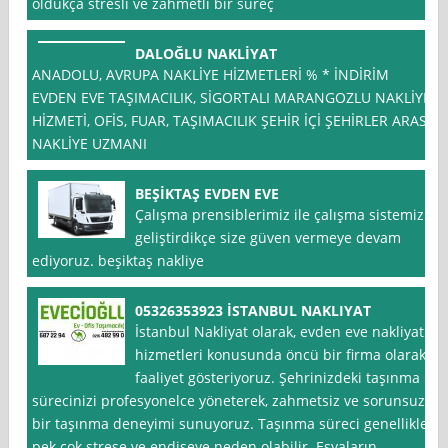
oldukça stresli ve zahmetli bir süreç
DALOĞLU NAKLİYAT
ANADOLU, AVRUPA NAKLİYE HİZMETLERİ % * İNDİRİM
EVDEN EVE TAŞIMACILIK, SİGORTALI MARANGOZLU NAKLİYE
HİZMETİ, OFİS, FUAR, TAŞIMACILIK ŞEHİR İÇİ ŞEHİRLER ARASI
NAKLİYE UZMANI
BEŞİKTAŞ EVDEN EVE
Çalışma prensiblerimiz ile çalışma sistemizi
geliştirdikçe size güven vermeye devam
ediyoruz. beşiktaş nakliye
05326353923 İSTANBUL NAKLIYAT
İstanbul Nakliyat olarak, evden eve nakliyat
hizmetleri konusunda öncü bir firma olarak
faaliyet gösteriyoruz. Şehrinizdeki taşınma
sürecinizi profesyonelce yöneterek, zahmetsiz ve sorunsuz
bir taşınma deneyimi sunuyoruz. Taşınma süreci genellikle
pek çok strese ve endişeye neden olabilir. Eşyaların