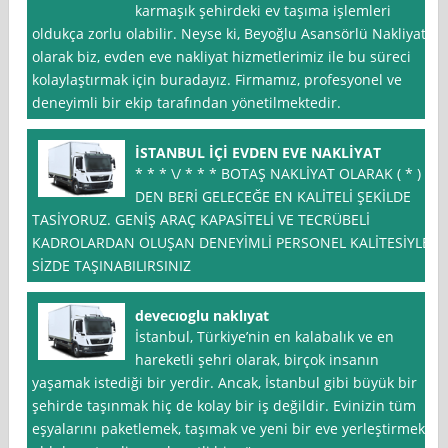
karmaşık şehirdeki ev taşıma işlemleri
oldukça zorlu olabilir. Neyse ki, Beyoğlu Asansörlü Nakliyat
olarak biz, evden eve nakliyat hizmetlerimiz ile bu süreci
kolaylaştırmak için buradayız. Firmamız, profesyonel ve
deneyimli bir ekip tarafından yönetilmektedir.
İSTANBUL İÇİ EVDEN EVE NAKLİYAT
* * * \/ * * * BOTAŞ NAKLİYAT OLARAK ( * )
DEN BERİ GELECEĞE EN KALİTELİ ŞEKİLDE
TASİYORUZ. GENİŞ ARAÇ KAPASİTELİ VE TECRÜBELİ
KADROLARDAN OLUŞAN DENEYİMLİ PERSONEL KALİTESİYLE
SİZDE TAŞINABILIRSINIZ
devecıoglu naklıyat
İstanbul, Türkiye’nin en kalabalık ve en
hareketli şehri olarak, birçok insanın
yaşamak istediği bir yerdir. Ancak, İstanbul gibi büyük bir
şehirde taşınmak hiç de kolay bir iş değildir. Evinizin tüm
eşyalarını paketlemek, taşımak ve yeni bir eve yerleştirmek