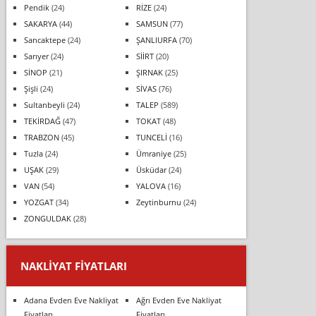
Pendik
(24)
RİZE
(24)
SAKARYA
(44)
SAMSUN
(77)
Sancaktepe
(24)
ŞANLIURFA
(70)
Sarıyer
(24)
SİİRT
(20)
SİNOP
(21)
ŞIRNAK
(25)
Şişli
(24)
SİVAS
(76)
Sultanbeyli
(24)
TALEP
(589)
TEKİRDAĞ
(47)
TOKAT
(48)
TRABZON
(45)
TUNCELİ
(16)
Tuzla
(24)
Ümraniye
(25)
UŞAK
(29)
Üsküdar
(24)
VAN
(54)
YALOVA
(16)
YOZGAT
(34)
Zeytinburnu
(24)
ZONGULDAK
(28)
NAKLIYAT FIYATLARI
Adana Evden Eve Nakliyat
Ağrı Evden Eve Nakliyat
Fiyatları
Fiyatları