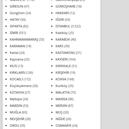
GİRESUN
(47)
GÜMÜŞHANE
(18)
Güngören
(24)
HAKKARİ
(12)
HATAY
(50)
IĞDIR
(43)
ISPARTA
(82)
İSTANBUL
(3.522)
İZMİR
(551)
Kadıköy
(25)
KAHRAMANMARAŞ
(33)
KARABÜK
(40)
KARAMAN
(19)
KARS
(39)
Kartal
(24)
KASTAMONU
(31)
Kaynarca
(25)
KAYSERİ
(164)
KİLİS
(13)
KIRIKKALE
(31)
KIRKLARELİ
(36)
KIRŞEHİR
(19)
KOCAELİ
(172)
KONYA
(168)
Küçükçekmece
(26)
Kurtköy
(25)
KÜTAHYA
(27)
MALATYA
(75)
Maltepe
(24)
MANİSA
(96)
MARDİN
(53)
MERSİN
(87)
MUĞLA
(65)
MUŞ
(20)
NEVŞEHİR
(28)
NİĞDE
(26)
ORDU
(35)
OSMANİYE
(24)