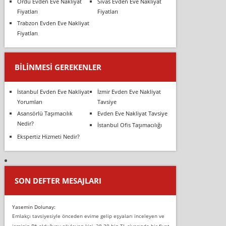
Ordu Evden Eve Nakliyat
Sivas Evden Eve Nakliyat
Fiyatları
Fiyatları
Trabzon Evden Eve Nakliyat
Fiyatları
BILINMESI GEREKENLER
İstanbul Evden Eve Nakliyat
İzmir Evden Eve Nakliyat
Yorumları
Tavsiye
Asansörlü Taşımacılık
Evden Eve Nakliyat Tavsiye
Nedir?
İstanbul Ofis Taşımacılığı
Ekspertiz Hizmeti Nedir?
SON DEFTER MESAJLARI
Yasemin Dolunay:
Emlakçı tavsiyesiyle önceden evime gelip eşyaları inceleyen ve
isminin B* olduğunu söyleyen kişi, 28-30 bin TL civarında bir fiyat