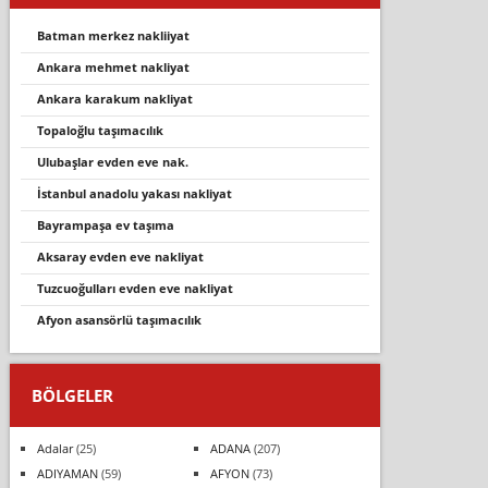
batman merkez nakliiyat
ankara mehmet nakli̇yat
ankara karakum nakliyat
topaloğlu taşimacilik
ulubaşlar evden eve nak.
i̇stanbul anadolu yakasi nakli̇yat
bayrampaşa ev taşıma
aksaray evden eve nakliyat
tuzcuoğulları evden eve nakliyat
afyon asansörlü taşımacılık
BÖLGELER
Adalar
(25)
ADANA
(207)
ADIYAMAN
(59)
AFYON
(73)