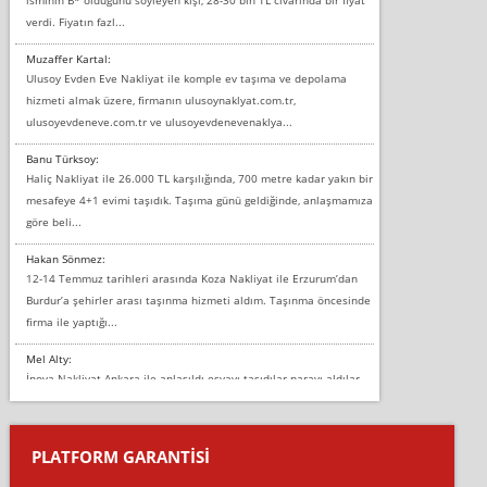
verdi. Fiyatın fazl...
Muzaffer Kartal:
Ulusoy Evden Eve Nakliyat ile komple ev taşıma ve depolama
hizmeti almak üzere, firmanın ulusoynaklyat.com.tr,
ulusoyevdeneve.com.tr ve ulusoyevdenevenaklya...
Banu Türksoy:
Haliç Nakliyat ile 26.000 TL karşılığında, 700 metre kadar yakın bir
mesafeye 4+1 evimi taşıdık. Taşıma günü geldiğinde, anlaşmamıza
göre beli...
Hakan Sönmez:
12-14 Temmuz tarihleri arasında Koza Nakliyat ile Erzurum’dan
Burdur’a şehirler arası taşınma hizmeti aldım. Taşınma öncesinde
firma ile yaptığı...
Mel Alty:
İnova Nakliyat Ankara ile anlaşıldı eşyayı taşıdılar parayı aldılar.
Salon duvarına bir baktım birisi boydan alüminyum renkli bantı
yapıştırm...
PLATFORM GARANTİSİ
Murat:
Merhaba, bu firmayı bir arkadaş tavsiyesi üzerine tercih ettim,