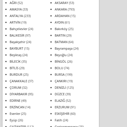
AĞRI
(52)
AKSARAY
(53)
AMASYA
(33)
ANKARA
(793)
ANTALYA
(233)
ARDAHAN
(15)
ARTVİN
(19)
AYDIN
(61)
Bahçelievler
(24)
Bakırköy
(25)
BALIKESİR
(97)
BARTIN
(29)
Başakşehir
(24)
BATMAN
(64)
BAYBURT
(15)
Bayrampaşa
(24)
Beşiktaş
(24)
Beyoğlu
(24)
BİLECİK
(35)
BİNGÖL
(26)
BİTLİS
(29)
BOLU
(74)
BURDUR
(25)
BURSA
(199)
ÇANAKKALE
(37)
ÇANKIRI
(19)
ÇORUM
(32)
DENİZLİ
(125)
DİYARBAKIR
(95)
DÜZCE
(39)
EDİRNE
(49)
ELAZIĞ
(52)
ERZİNCAN
(14)
ERZURUM
(91)
Esenler
(25)
ESKİŞEHİR
(60)
Eyüp
(26)
Fatih
(24)
GAZİANTEP
(112)
Gaziosmanpaşa
(25)