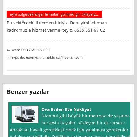
aynı bölgedeki diğer firmaları görmek için tıklayınız...
Bu sektördeki ilklerden biriyiz. Deneyimli eleman
kadromuzla hizmet vermekteyiz. 0535 551 67 02
web: O535 551 67 02
e-posta:
esenyurtnurnakliyat@hotmail.com
Benzer yazılar
Ova Evden Eve Nakliyat
İstanbul gibi büyük bir metropolde yaşamak
herkesin hayalini süsleyen bir durumdur.
Ancak bu hayali gerçekleştirmek için yapılması gerekenler
oldukça çetrefillidir. Özellikle ev taşıma süreci, hem fiziksel