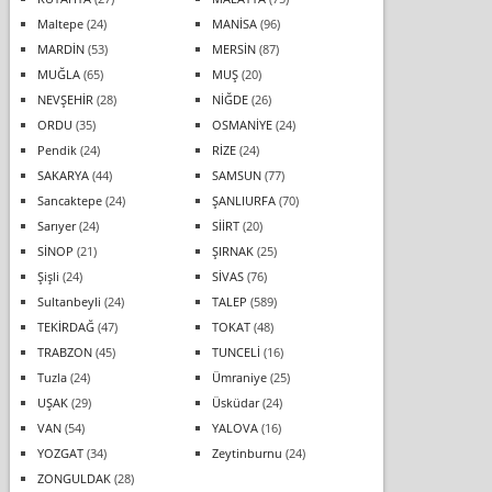
Maltepe
(24)
MANİSA
(96)
MARDİN
(53)
MERSİN
(87)
MUĞLA
(65)
MUŞ
(20)
NEVŞEHİR
(28)
NİĞDE
(26)
ORDU
(35)
OSMANİYE
(24)
Pendik
(24)
RİZE
(24)
SAKARYA
(44)
SAMSUN
(77)
Sancaktepe
(24)
ŞANLIURFA
(70)
Sarıyer
(24)
SİİRT
(20)
SİNOP
(21)
ŞIRNAK
(25)
Şişli
(24)
SİVAS
(76)
Sultanbeyli
(24)
TALEP
(589)
TEKİRDAĞ
(47)
TOKAT
(48)
TRABZON
(45)
TUNCELİ
(16)
Tuzla
(24)
Ümraniye
(25)
UŞAK
(29)
Üsküdar
(24)
VAN
(54)
YALOVA
(16)
YOZGAT
(34)
Zeytinburnu
(24)
ZONGULDAK
(28)