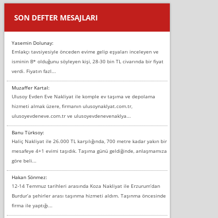
SON DEFTER MESAJLARI
Yasemin Dolunay:
Emlakçı tavsiyesiyle önceden evime gelip eşyaları inceleyen ve
isminin B* olduğunu söyleyen kişi, 28-30 bin TL civarında bir fiyat
verdi. Fiyatın fazl...
Muzaffer Kartal:
Ulusoy Evden Eve Nakliyat ile komple ev taşıma ve depolama
hizmeti almak üzere, firmanın ulusoynaklyat.com.tr,
ulusoyevdeneve.com.tr ve ulusoyevdenevenaklya...
Banu Türksoy:
Haliç Nakliyat ile 26.000 TL karşılığında, 700 metre kadar yakın bir
mesafeye 4+1 evimi taşıdık. Taşıma günü geldiğinde, anlaşmamıza
göre beli...
Hakan Sönmez:
12-14 Temmuz tarihleri arasında Koza Nakliyat ile Erzurum’dan
Burdur’a şehirler arası taşınma hizmeti aldım. Taşınma öncesinde
firma ile yaptığı...