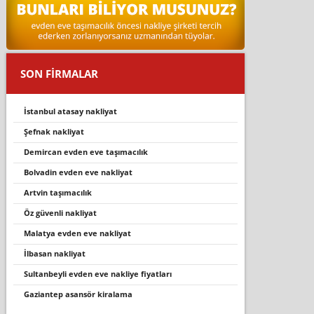
SON FİRMALAR
i̇stanbul atasay nakliyat
şefnak nakli̇yat
demircan evden eve taşımacılık
bolvadin evden eve nakliyat
artvin taşımacılık
öz güvenli̇ nakli̇yat
malatya evden eve nakliyat
i̇lbasan nakliyat
sultanbeyli evden eve nakliye fiyatları
gaziantep asansör kiralama