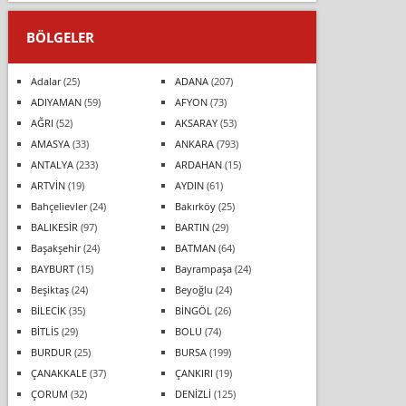
BÖLGELER
Adalar
(25)
ADANA
(207)
ADIYAMAN
(59)
AFYON
(73)
AĞRI
(52)
AKSARAY
(53)
AMASYA
(33)
ANKARA
(793)
ANTALYA
(233)
ARDAHAN
(15)
ARTVİN
(19)
AYDIN
(61)
Bahçelievler
(24)
Bakırköy
(25)
BALIKESİR
(97)
BARTIN
(29)
Başakşehir
(24)
BATMAN
(64)
BAYBURT
(15)
Bayrampaşa
(24)
Beşiktaş
(24)
Beyoğlu
(24)
BİLECİK
(35)
BİNGÖL
(26)
BİTLİS
(29)
BOLU
(74)
BURDUR
(25)
BURSA
(199)
ÇANAKKALE
(37)
ÇANKIRI
(19)
ÇORUM
(32)
DENİZLİ
(125)