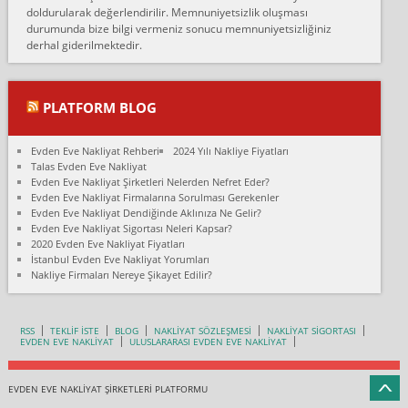
doldurularak değerlendirilir. Memnuniyetsizlik oluşması
Fatih kokmese:
durumunda bize bilgi vermeniz sonucu memnuniyetsizliğiniz
Diyarbakır dan eşyamı getirtmek için anlaştım sözleşme yaptım.
derhal giderilmektedir.
Son anda fiyat artırdılar.. mecburiyetten tasittim.. bu kişiler ağrılı
Ankara merk...
Ali:
PLATFORM BLOG
İzmir de evim naklyat diye bir firmaya ev taşıttık, çok pişman
olduk. Asansörlü dediler sonra uraya asansör kurulmaz dediler
Evden Eve Nakliyat Rehberi
2024 Yılı Nakliye Fiyatları
fark istediler. ortada asa...
Talas Evden Eve Nakliyat
Evden Eve Nakliyat Şirketleri Nelerden Nefret Eder?
Nimet:
Evden Eve Nakliyat Firmalarına Sorulması Gerekenler
Ben 2021 Ağustos ilk haftası Evimi taşıdım yani İstanbul'un bir
Evden Eve Nakliyat Dendiğinde Aklınıza Ne Gelir?
Mahallesi'nden bir başka Mahallesi'ne yani Ümraniye bölgesinde
Evden Eve Nakliyat Sigortası Neleri Kapsar?
oturuyorum önceleri ara...
2020 Evden Eve Nakliyat Fiyatları
İstanbul Evden Eve Nakliyat Yorumları
Nimet Köse:
Nakliye Firmaları Nereye Şikayet Edilir?
Merhaba ben 2021 Ağustos ilk haftası evimi Ümraniye'den Çok
yakın bir bölgeye taşıdım yeni Ümraniye'nin Mahallesi'ne
Hancıoğlu naklyatla taşındım...
RSS
TEKLİF İSTE
BLOG
NAKLİYAT SÖZLEŞMESİ
NAKLİYAT SİGORTASI
EVDEN EVE NAKLİYAT
ULUSLARARASI EVDEN EVE NAKLİYAT
Sevim bal:
Karabükden İzmir'e Karabük kardem naklyat la taşındım bir çok
esyam kaybolmuş.aradigimda çok ilgilenilmedi evi aramanı
EVDEN EVE NAKLİYAT ŞİRKETLERİ PLATFORMU
söyleyip durdu bütün kışl...