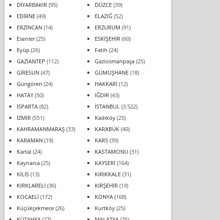
DİYARBAKIR
(95)
DÜZCE
(39)
EDİRNE
(49)
ELAZIĞ
(52)
ERZİNCAN
(14)
ERZURUM
(91)
Esenler
(25)
ESKİŞEHİR
(60)
Eyüp
(26)
Fatih
(24)
GAZİANTEP
(112)
Gaziosmanpaşa
(25)
GİRESUN
(47)
GÜMÜŞHANE
(18)
Güngören
(24)
HAKKARİ
(12)
HATAY
(50)
IĞDIR
(43)
ISPARTA
(82)
İSTANBUL
(3.522)
İZMİR
(551)
Kadıköy
(25)
KAHRAMANMARAŞ
(33)
KARABÜK
(40)
KARAMAN
(19)
KARS
(39)
Kartal
(24)
KASTAMONU
(31)
Kaynarca
(25)
KAYSERİ
(164)
KİLİS
(13)
KIRIKKALE
(31)
KIRKLARELİ
(36)
KIRŞEHİR
(19)
KOCAELİ
(172)
KONYA
(168)
Küçükçekmece
(26)
Kurtköy
(25)
KÜTAHYA
(27)
MALATYA
(75)