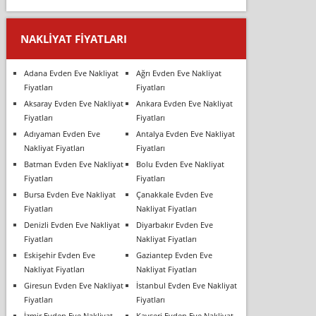
NAKLIYAT FIYATLARI
Adana Evden Eve Nakliyat
Ağrı Evden Eve Nakliyat
Fiyatları
Fiyatları
Aksaray Evden Eve Nakliyat
Ankara Evden Eve Nakliyat
Fiyatları
Fiyatları
Adıyaman Evden Eve
Antalya Evden Eve Nakliyat
Nakliyat Fiyatları
Fiyatları
Batman Evden Eve Nakliyat
Bolu Evden Eve Nakliyat
Fiyatları
Fiyatları
Bursa Evden Eve Nakliyat
Çanakkale Evden Eve
Fiyatları
Nakliyat Fiyatları
Denizli Evden Eve Nakliyat
Diyarbakır Evden Eve
Fiyatları
Nakliyat Fiyatları
Eskişehir Evden Eve
Gaziantep Evden Eve
Nakliyat Fiyatları
Nakliyat Fiyatları
Giresun Evden Eve Nakliyat
İstanbul Evden Eve Nakliyat
Fiyatları
Fiyatları
İzmir Evden Eve Nakliyat
Kayseri Evden Eve Nakliyat