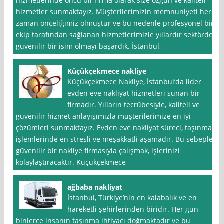
hizmetlerinde öncü bir firma olarak size özgün ve kaliteli
hizmetler sunmaktayız. Müşterilerimizin memnuniyeti her
zaman önceliğimiz olmuştur ve bu nedenle profesyonel bir
ekip tarafından sağlanan hizmetlerimizle yıllardır sektörde
güvenilir bir isim olmayı başardık. İstanbul,
Küçükçekmece nakliye
Küçükçekmece Nakliye, İstanbul‘da lider
evden eve nakliyat hizmetleri sunan bir
firmadır. Yılların tecrübesiyle, kaliteli ve
güvenilir hizmet anlayışımızla müşterilerimize en iyi
çözümleri sunmaktayız. Evden eve nakliyat süreci, taşınma
işlemlerinde en stresli ve meşakkatli aşamadır. Bu sebeple,
güvenilir bir nakliye firmasıyla çalışmak, işlerinizi
kolaylaştıracaktır. Küçükçekmece
ağbaba nakliyat
İstanbul, Türkiye’nin en kalabalık ve en
hareketli şehirlerinden biridir. Her gün
binlerce insanın taşınma ihtiyacı doğmaktadır ve bu