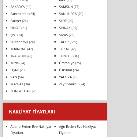
SAKARYA
(44)
SAMSUN
(77)
Sancaktepe
(24)
ŞANLIURFA
(70)
Sarıyer
(24)
SİİRT
(20)
SİNOP
(21)
ŞIRNAK
(25)
Şişli
(24)
SİVAS
(76)
Sultanbeyli
(24)
TALEP
(589)
TEKİRDAĞ
(47)
TOKAT
(48)
TRABZON
(45)
TUNCELİ
(16)
Tuzla
(24)
Ümraniye
(25)
UŞAK
(29)
Üsküdar
(24)
VAN
(54)
YALOVA
(16)
YOZGAT
(34)
Zeytinburnu
(24)
ZONGULDAK
(28)
NAKLIYAT FIYATLARI
Adana Evden Eve Nakliyat
Ağrı Evden Eve Nakliyat
Fiyatları
Fiyatları