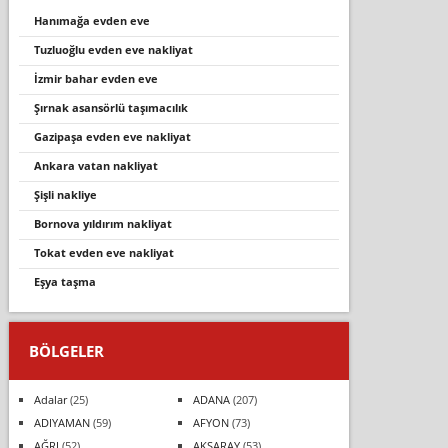
hanımağa evden eve
tuzluoğlu evden eve nakliyat
i̇zmir bahar evden eve
şırnak asansörlü taşımacılık
gazipaşa evden eve nakliyat
ankara vatan nakliyat
şişli nakliye
bornova yıldırım nakliyat
tokat evden eve nakli̇yat
eşya taşma
BÖLGELER
Adalar
(25)
ADANA
(207)
ADIYAMAN
(59)
AFYON
(73)
AĞRI
(52)
AKSARAY
(53)