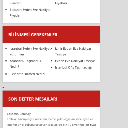
Fiyatları
Fiyatları
Trabzon Evden Eve Nakliyat
Fiyatları
BILINMESI GEREKENLER
İstanbul Evden Eve Nakliyat
İzmir Evden Eve Nakliyat
Yorumları
Tavsiye
Asansörlü Taşımacılık
Evden Eve Nakliyat Tavsiye
Nedir?
İstanbul Ofis Taşımacılığı
Ekspertiz Hizmeti Nedir?
SON DEFTER MESAJLARI
Yasemin Dolunay:
Emlakçı tavsiyesiyle önceden evime gelip eşyaları inceleyen ve
isminin B* olduğunu söyleyen kişi, 28-30 bin TL civarında bir fiyat