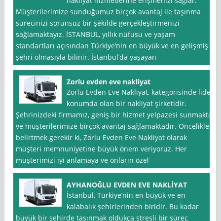
nakliyat hizmetlerine erişmenizi sağlar.
Müşterilerimize sunduğumuz birçok avantaj ile taşınma
sürecinizi sorunsuz bir şekilde gerçekleştirmenizi
sağlamaktayız. İSTANBUL, yıllık nüfusu ve yaşam
standartları açısından Türkiye’nin en büyük ve en gelişmiş
şehri olmasıyla bilinir. İstanbul‘da yaşayan
Zorlu evden eve nakliyat
Zorlu Evden Eve Nakliyat, kategorisinde lider
konumda olan bir nakliyat şirketidir.
Şehrinizdeki firmamız, geniş bir hizmet yelpazesi sunmakta
ve müşterilerimize birçok avantaj sağlamaktadır. Öncelikle
belirtmek gerekir ki, Zorlu Evden Eve Nakliyat olarak
müşteri memnuniyetine büyük önem veriyoruz. Her
müşterimizi iyi anlamaya ve onların özel
AYHANOĞLU EVDEN EVE NAKLİYAT
İstanbul, Türkiye’nin en büyük ve en
kalabalık şehirlerinden biridir. Bu kadar
büyük bir şehirde taşınmak oldukça stresli bir süreç