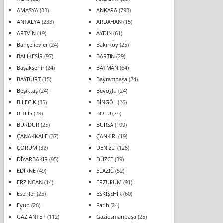
AMASYA
(33)
ANKARA
(793)
ANTALYA
(233)
ARDAHAN
(15)
ARTVİN
(19)
AYDIN
(61)
Bahçelievler
(24)
Bakırköy
(25)
BALIKESİR
(97)
BARTIN
(29)
Başakşehir
(24)
BATMAN
(64)
BAYBURT
(15)
Bayrampaşa
(24)
Beşiktaş
(24)
Beyoğlu
(24)
BİLECİK
(35)
BİNGÖL
(26)
BİTLİS
(29)
BOLU
(74)
BURDUR
(25)
BURSA
(199)
ÇANAKKALE
(37)
ÇANKIRI
(19)
ÇORUM
(32)
DENİZLİ
(125)
DİYARBAKIR
(95)
DÜZCE
(39)
EDİRNE
(49)
ELAZIĞ
(52)
ERZİNCAN
(14)
ERZURUM
(91)
Esenler
(25)
ESKİŞEHİR
(60)
Eyüp
(26)
Fatih
(24)
GAZİANTEP
(112)
Gaziosmanpaşa
(25)