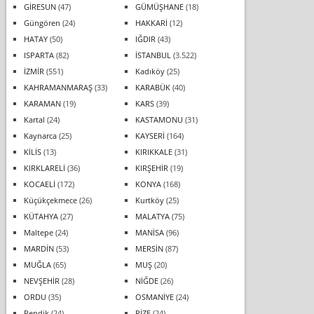
GİRESUN
(47)
GÜMÜŞHANE
(18)
Güngören
(24)
HAKKARİ
(12)
HATAY
(50)
IĞDIR
(43)
ISPARTA
(82)
İSTANBUL
(3.522)
İZMİR
(551)
Kadıköy
(25)
KAHRAMANMARAŞ
(33)
KARABÜK
(40)
KARAMAN
(19)
KARS
(39)
Kartal
(24)
KASTAMONU
(31)
Kaynarca
(25)
KAYSERİ
(164)
KİLİS
(13)
KIRIKKALE
(31)
KIRKLARELİ
(36)
KIRŞEHİR
(19)
KOCAELİ
(172)
KONYA
(168)
Küçükçekmece
(26)
Kurtköy
(25)
KÜTAHYA
(27)
MALATYA
(75)
Maltepe
(24)
MANİSA
(96)
MARDİN
(53)
MERSİN
(87)
MUĞLA
(65)
MUŞ
(20)
NEVŞEHİR
(28)
NİĞDE
(26)
ORDU
(35)
OSMANİYE
(24)
Pendik
(24)
RİZE
(24)