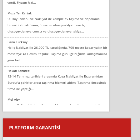
verdi. Fiyatın fazl...
Muzaffer Kartal:
Ulusoy Evden Eve Nakliyat ile komple ev taşıma ve depolama
hizmeti almak üzere, firmanın ulusoynaklyat.com.tr,
ulusoyevdeneve.com.tr ve ulusoyevdenevenaklya...
Banu Türksoy:
Haliç Nakliyat ile 26.000 TL karşılığında, 700 metre kadar yakın bir
mesafeye 4+1 evimi taşıdık. Taşıma günü geldiğinde, anlaşmamıza
göre beli...
Hakan Sönmez:
12-14 Temmuz tarihleri arasında Koza Nakliyat ile Erzurum’dan
Burdur’a şehirler arası taşınma hizmeti aldım. Taşınma öncesinde
firma ile yaptığı...
Mel Alty:
İnova Nakliyat Ankara ile anlaşıldı eşyayı taşıdılar parayı aldılar.
Salon duvarına bir baktım birisi boydan alüminyum renkli bantı
yapıştırm...
PLATFORM GARANTİSİ
Murat:
Merhaba, bu firmayı bir arkadaş tavsiyesi üzerine tercih ettim,
hiçbir sıkıntı yaşanmayacağını ve kendilerinin çok titiz