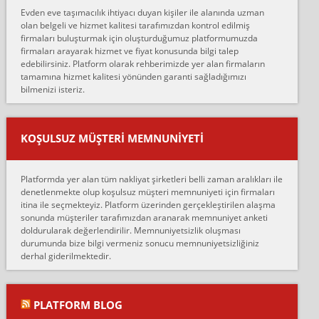
Evden eve taşımacılık ihtiyacı duyan kişiler ile alanında uzman
çalıştıklarını, müş...
olan belgeli ve hizmet kalitesi tarafımızdan kontrol edilmiş
firmaları buluşturmak için oluşturduğumuz platformumuzda
Ahmet:
firmaları arayarak hizmet ve fiyat konusunda bilgi talep
Lüleburgaz güngünes evden eve naklyat eşyalarımı taşımak için
edebilirsiniz. Platform olarak rehberimizde yer alan firmaların
anlaştık sabah eve geldiklerinde de eşyalarımı düzgün şekilde
tamamına hizmet kalitesi yönünden garanti sağladığımızı
sarcaz demelerine r...
bilmenizi isteriz.
mehmet güldü:
Ankara ALİCANLAR NAKLİYAT Tutarsız ve ticari ahlak problemleri
var verdikleri fiyat teklifini arttırdılar. Sonrasında taşıma gününde
KOŞULSUZ MÜŞTERI MEMNUNIYETI
oldukça tutarsı...
Erol:
Platformda yer alan tüm nakliyat şirketleri belli zaman aralıkları ile
Ankara Alicanlar naklyat tel 5465524025. 2600 TL'ye ankaradan
denetlenmekte olup koşulsuz müşteri memnuniyeti için firmaları
Konya ya Alicanlar naklyat la anlaştık bu şahıs evin taşınacağı gün
itina ile seçmekteyiz. Platform üzerinden gerçekleştirilen alaşma
fiyatın mazoto gele...
sonunda müşteriler tarafımızdan aranarak memnuniyet anketi
doldurularak değerlendirilir. Memnuniyetsizlik oluşması
Fatih kokmese:
durumunda bize bilgi vermeniz sonucu memnuniyetsizliğiniz
Diyarbakır dan eşyamı getirtmek için anlaştım sözleşme yaptım.
derhal giderilmektedir.
Son anda fiyat artırdılar.. mecburiyetten tasittim.. bu kişiler ağrılı
Ankara merk...
Ali:
PLATFORM BLOG
İzmir de evim naklyat diye bir firmaya ev taşıttık, çok pişman