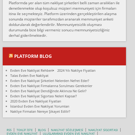
Platformda yer alan tüm nakliyat şirketleri belli zaman aralıkları ile
Ankara Alicanlar naklyat tel 5465524025. 2600 TL'ye ankaradan
denetlenmekte olup koşulsuz müşteri memnuniyeti için firmaları
Konya ya Alicanlar naklyat la anlaştık bu şahıs evin taşınacağı gün
itina ile seçmekteyiz. Platform üzerinden gerçekleştirilen alaşma
fiyatın mazoto gele...
sonunda müşteriler tarafımızdan aranarak memnuniyet anketi
doldurularak değerlendirilir. Memnuniyetsizlik oluşması
Fatih kokmese:
durumunda bize bilgi vermeniz sonucu memnuniyetsizliğiniz
Diyarbakır dan eşyamı getirtmek için anlaştım sözleşme yaptım.
derhal giderilmektedir.
Son anda fiyat artırdılar.. mecburiyetten tasittim.. bu kişiler ağrılı
Ankara merk...
Ali:
PLATFORM BLOG
İzmir de evim naklyat diye bir firmaya ev taşıttık, çok pişman
olduk. Asansörlü dediler sonra uraya asansör kurulmaz dediler
Evden Eve Nakliyat Rehberi
2024 Yılı Nakliye Fiyatları
fark istediler. ortada asa...
Talas Evden Eve Nakliyat
Evden Eve Nakliyat Şirketleri Nelerden Nefret Eder?
Nimet:
Evden Eve Nakliyat Firmalarına Sorulması Gerekenler
Ben 2021 Ağustos ilk haftası Evimi taşıdım yani İstanbul'un bir
Evden Eve Nakliyat Dendiğinde Aklınıza Ne Gelir?
Mahallesi'nden bir başka Mahallesi'ne yani Ümraniye bölgesinde
Evden Eve Nakliyat Sigortası Neleri Kapsar?
oturuyorum önceleri ara...
2020 Evden Eve Nakliyat Fiyatları
İstanbul Evden Eve Nakliyat Yorumları
Nimet Köse:
Nakliye Firmaları Nereye Şikayet Edilir?
Merhaba ben 2021 Ağustos ilk haftası evimi Ümraniye'den Çok
yakın bir bölgeye taşıdım yeni Ümraniye'nin Mahallesi'ne
Hancıoğlu naklyatla taşındım...
RSS
TEKLİF İSTE
BLOG
NAKLİYAT SÖZLEŞMESİ
NAKLİYAT SİGORTASI
EVDEN EVE NAKLİYAT
ULUSLARARASI EVDEN EVE NAKLİYAT