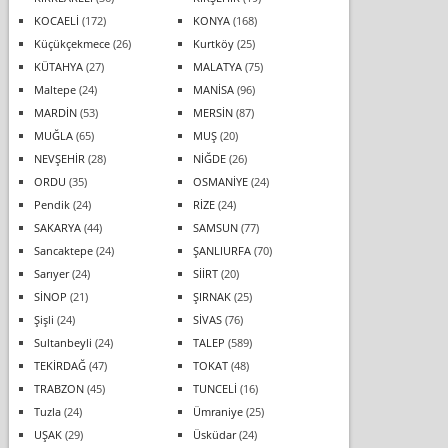
KOCAELİ
(172)
KONYA
(168)
Küçükçekmece
(26)
Kurtköy
(25)
KÜTAHYA
(27)
MALATYA
(75)
Maltepe
(24)
MANİSA
(96)
MARDİN
(53)
MERSİN
(87)
MUĞLA
(65)
MUŞ
(20)
NEVŞEHİR
(28)
NİĞDE
(26)
ORDU
(35)
OSMANİYE
(24)
Pendik
(24)
RİZE
(24)
SAKARYA
(44)
SAMSUN
(77)
Sancaktepe
(24)
ŞANLIURFA
(70)
Sarıyer
(24)
SİİRT
(20)
SİNOP
(21)
ŞIRNAK
(25)
Şişli
(24)
SİVAS
(76)
Sultanbeyli
(24)
TALEP
(589)
TEKİRDAĞ
(47)
TOKAT
(48)
TRABZON
(45)
TUNCELİ
(16)
Tuzla
(24)
Ümraniye
(25)
UŞAK
(29)
Üsküdar
(24)