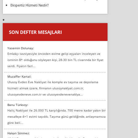
Ekspertiz Hizmeti Nedir?
SON DEFTER MESAJLARI
Yasemin Dolunay:
Emlakçı tavsiyesiyle önceden evime gelip eşyaları inceleyen ve
isminin B* olduğunu söyleyen kişi, 28-30 bin TL civarında bir fiyat
verdi. Fiyatın fazl...
Muzaffer Kartal:
Ulusoy Evden Eve Nakliyat ile komple ev taşıma ve depolama
hizmeti almak üzere, firmanın ulusoynaklyat.com.tr,
ulusoyevdeneve.com.tr ve ulusoyevdenevenaklya...
Banu Türksoy:
Haliç Nakliyat ile 26.000 TL karşılığında, 700 metre kadar yakın bir
mesafeye 4+1 evimi taşıdık. Taşıma günü geldiğinde, anlaşmamıza
göre beli...
Hakan Sönmez: