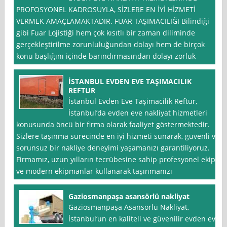
PROFOSYONEL KADROSUYLA, SİZLERE EN İYİ HİZMETİ
VERMEK AMAÇLAMAKTADIR. FUAR TAŞIMACILIĞI Bilindiği
gibi Fuar Lojistiği hem çok kısıtlı bir zaman diliminde
gerçekleştirilme zorunluluğundan dolayı hem de birçok
konu başlığını içinde barındırmasından dolayı zorluk
İSTANBUL EVDEN EVE TAŞIMACILIK
REFTUR
İstanbul Evden Eve Taşimacilik Reftur,
İstanbul’da evden eve nakliyat hizmetleri
konusunda öncü bir firma olarak faaliyet göstermektedir.
Sizlere taşınma sürecinde en iyi hizmeti sunarak, güvenli ve
sorunsuz bir nakliye deneyimi yaşamanızı garantiliyoruz.
Firmamız, uzun yılların tecrübesine sahip profesyonel ekip
ve modern ekipmanlar kullanarak taşınmanızı
Gaziosmanpaşa asansörlü nakliyat
Gaziosmanpaşa Asansörlü Nakliyat,
İstanbul‘un en kaliteli ve güvenilir evden eve