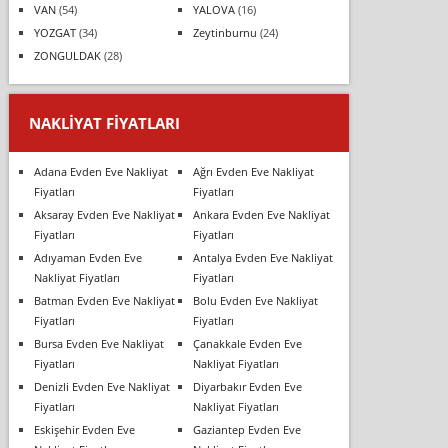
VAN
(54)
YALOVA
(16)
YOZGAT
(34)
Zeytinburnu
(24)
ZONGULDAK
(28)
NAKLIYAT FIYATLARI
Adana Evden Eve Nakliyat
Ağrı Evden Eve Nakliyat
Fiyatları
Fiyatları
Aksaray Evden Eve Nakliyat
Ankara Evden Eve Nakliyat
Fiyatları
Fiyatları
Adıyaman Evden Eve
Antalya Evden Eve Nakliyat
Nakliyat Fiyatları
Fiyatları
Batman Evden Eve Nakliyat
Bolu Evden Eve Nakliyat
Fiyatları
Fiyatları
Bursa Evden Eve Nakliyat
Çanakkale Evden Eve
Fiyatları
Nakliyat Fiyatları
Denizli Evden Eve Nakliyat
Diyarbakır Evden Eve
Fiyatları
Nakliyat Fiyatları
Eskişehir Evden Eve
Gaziantep Evden Eve