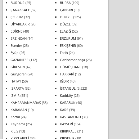
BURDUR
(25)
BURSA
(199)
ÇANAKKALE
(37)
ÇANKIRI
(19)
ÇORUM
(32)
DENİZLİ
(125)
DİYARBAKIR
(95)
DÜZCE
(39)
EDİRNE
(49)
ELAZIĞ
(52)
ERZİNCAN
(14)
ERZURUM
(91)
Esenler
(25)
ESKİŞEHİR
(60)
Eyüp
(26)
Fatih
(24)
GAZİANTEP
(112)
Gaziosmanpaşa
(25)
GİRESUN
(47)
GÜMÜŞHANE
(18)
Güngören
(24)
HAKKARİ
(12)
HATAY
(50)
IĞDIR
(43)
ISPARTA
(82)
İSTANBUL
(3.522)
İZMİR
(551)
Kadıköy
(25)
KAHRAMANMARAŞ
(33)
KARABÜK
(40)
KARAMAN
(19)
KARS
(39)
Kartal
(24)
KASTAMONU
(31)
Kaynarca
(25)
KAYSERİ
(164)
KİLİS
(13)
KIRIKKALE
(31)
KIRKLARELİ
(36)
KIRŞEHİR
(19)