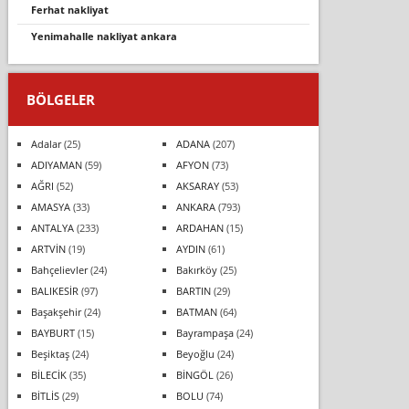
ferhat nakliyat
yenimahalle nakliyat ankara
BÖLGELER
Adalar
(25)
ADANA
(207)
ADIYAMAN
(59)
AFYON
(73)
AĞRI
(52)
AKSARAY
(53)
AMASYA
(33)
ANKARA
(793)
ANTALYA
(233)
ARDAHAN
(15)
ARTVİN
(19)
AYDIN
(61)
Bahçelievler
(24)
Bakırköy
(25)
BALIKESİR
(97)
BARTIN
(29)
Başakşehir
(24)
BATMAN
(64)
BAYBURT
(15)
Bayrampaşa
(24)
Beşiktaş
(24)
Beyoğlu
(24)
BİLECİK
(35)
BİNGÖL
(26)
BİTLİS
(29)
BOLU
(74)