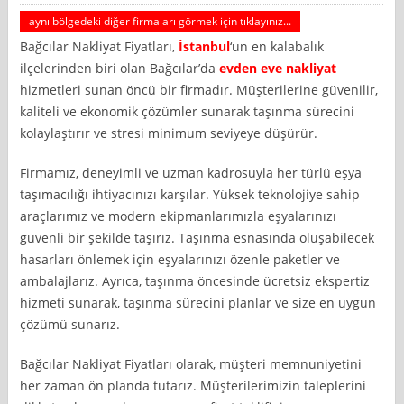
aynı bölgedeki diğer firmaları görmek için tıklayınız...
Bağcılar Nakliyat Fiyatları,
İstanbul
‘un en kalabalık
ilçelerinden biri olan Bağcılar’da
evden eve nakliyat
hizmetleri sunan öncü bir firmadır. Müşterilerine güvenilir,
kaliteli ve ekonomik çözümler sunarak taşınma sürecini
kolaylaştırır ve stresi minimum seviyeye düşürür.
Firmamız, deneyimli ve uzman kadrosuyla her türlü eşya
taşımacılığı ihtiyacınızı karşılar. Yüksek teknolojiye sahip
araçlarımız ve modern ekipmanlarımızla eşyalarınızı
güvenli bir şekilde taşırız. Taşınma esnasında oluşabilecek
hasarları önlemek için eşyalarınızı özenle paketler ve
ambalajlarız. Ayrıca, taşınma öncesinde ücretsiz ekspertiz
hizmeti sunarak, taşınma sürecini planlar ve size en uygun
çözümü sunarız.
Bağcılar Nakliyat Fiyatları olarak, müşteri memnuniyetini
her zaman ön planda tutarız. Müşterilerimizin taleplerini