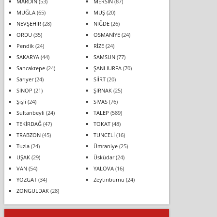
MARDİN
(53)
MERSİN
(87)
MUĞLA
(65)
MUŞ
(20)
NEVŞEHİR
(28)
NİĞDE
(26)
ORDU
(35)
OSMANİYE
(24)
Pendik
(24)
RİZE
(24)
SAKARYA
(44)
SAMSUN
(77)
Sancaktepe
(24)
ŞANLIURFA
(70)
Sarıyer
(24)
SİİRT
(20)
SİNOP
(21)
ŞIRNAK
(25)
Şişli
(24)
SİVAS
(76)
Sultanbeyli
(24)
TALEP
(589)
TEKİRDAĞ
(47)
TOKAT
(48)
TRABZON
(45)
TUNCELİ
(16)
Tuzla
(24)
Ümraniye
(25)
UŞAK
(29)
Üsküdar
(24)
VAN
(54)
YALOVA
(16)
YOZGAT
(34)
Zeytinburnu
(24)
ZONGULDAK
(28)