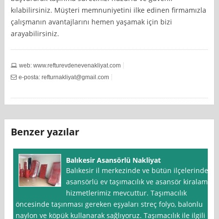
kılabilirsiniz. Müşteri memnuniyetini ilke edinen firmamızla
çalışmanın avantajlarını hemen yaşamak için bizi
arayabilirsiniz.
web: www.refturevdenevenakliyat.com
e-posta:
refturnakliyat@gmail.com
Benzer yazılar
Balıkesir Asansörlü Nakliyat
Balıkesir il merkezinde ve bütün ilçelerinde
asansörlü ev taşımacılık ve asansör kiralama
hizmetlerimiz mevcuttur. Taşımacılık
öncesinde taşınması gereken eşyaları streç folyo, balonlu
naylon ve köpük kullanarak sağlıyoruz. Taşımacılık ile ilgili