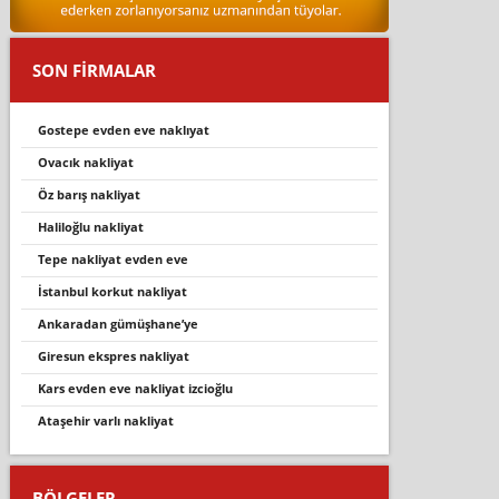
SON FİRMALAR
gostepe evden eve naklıyat
ovacik nakli̇yat
öz barış nakliyat
haliloğlu nakliyat
tepe nakliyat evden eve
i̇stanbul korkut nakliyat
ankaradan gümüşhane’ye
giresun ekspres nakliyat
kars evden eve nakliyat izcioğlu
ataşehi̇r varli nakli̇yat
BÖLGELER