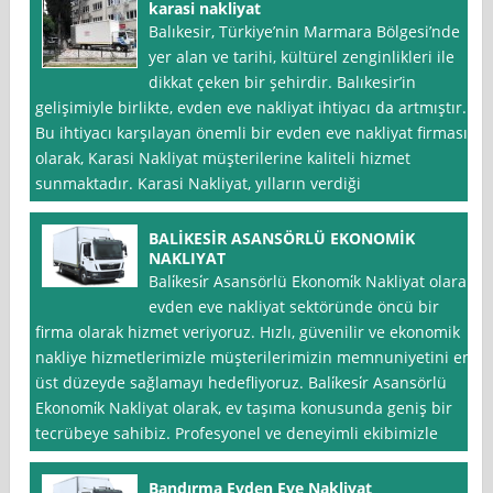
karasi nakliyat
Balıkesir, Türkiye’nin Marmara Bölgesi’nde
yer alan ve tarihi, kültürel zenginlikleri ile
dikkat çeken bir şehirdir. Balıkesir’in
gelişimiyle birlikte, evden eve nakliyat ihtiyacı da artmıştır.
Bu ihtiyacı karşılayan önemli bir evden eve nakliyat firması
olarak, Karasi Nakliyat müşterilerine kaliteli hizmet
sunmaktadır. Karasi Nakliyat, yılların verdiği
BALİKESİR ASANSÖRLÜ EKONOMİK
NAKLIYAT
Bali̇kesi̇r Asansörlü Ekonomi̇k Nakliyat olarak,
evden eve nakliyat sektöründe öncü bir
firma olarak hizmet veriyoruz. Hızlı, güvenilir ve ekonomik
nakliye hizmetlerimizle müşterilerimizin memnuniyetini en
üst düzeyde sağlamayı hedefliyoruz. Bali̇kesi̇r Asansörlü
Ekonomi̇k Nakliyat olarak, ev taşıma konusunda geniş bir
tecrübeye sahibiz. Profesyonel ve deneyimli ekibimizle
Bandırma Evden Eve Nakliyat