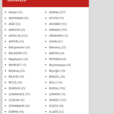
Adalar
(25)
ADANA
(207)
ADIYAMAN
(59)
AFYON
(73)
AĞRI
(52)
AKSARAY
(53)
AMASYA
(33)
ANKARA
(793)
ANTALYA
(233)
ARDAHAN
(15)
ARTVİN
(19)
AYDIN
(61)
Bahçelievler
(24)
Bakırköy
(25)
BALIKESİR
(97)
BARTIN
(29)
Başakşehir
(24)
BATMAN
(64)
BAYBURT
(15)
Bayrampaşa
(24)
Beşiktaş
(24)
Beyoğlu
(24)
BİLECİK
(35)
BİNGÖL
(26)
BİTLİS
(29)
BOLU
(74)
BURDUR
(25)
BURSA
(199)
ÇANAKKALE
(37)
ÇANKIRI
(19)
ÇORUM
(32)
DENİZLİ
(125)
DİYARBAKIR
(95)
DÜZCE
(39)
EDİRNE
(49)
ELAZIĞ
(52)