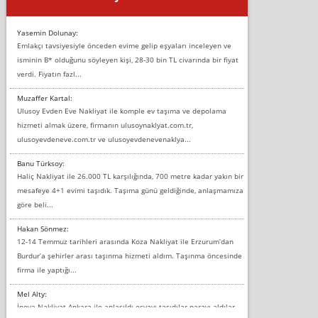
Yasemin Dolunay:
Emlakçı tavsiyesiyle önceden evime gelip eşyaları inceleyen ve
isminin B* olduğunu söyleyen kişi, 28-30 bin TL civarında bir fiyat
verdi. Fiyatın fazl...
Muzaffer Kartal:
Ulusoy Evden Eve Nakliyat ile komple ev taşıma ve depolama
hizmeti almak üzere, firmanın ulusoynaklyat.com.tr,
ulusoyevdeneve.com.tr ve ulusoyevdenevenaklya...
Banu Türksoy:
Haliç Nakliyat ile 26.000 TL karşılığında, 700 metre kadar yakın bir
mesafeye 4+1 evimi taşıdık. Taşıma günü geldiğinde, anlaşmamıza
göre beli...
Hakan Sönmez:
12-14 Temmuz tarihleri arasında Koza Nakliyat ile Erzurum’dan
Burdur’a şehirler arası taşınma hizmeti aldım. Taşınma öncesinde
firma ile yaptığı...
Mel Alty:
İnova Nakliyat Ankara ile anlaşıldı eşyayı taşıdılar parayı aldılar.