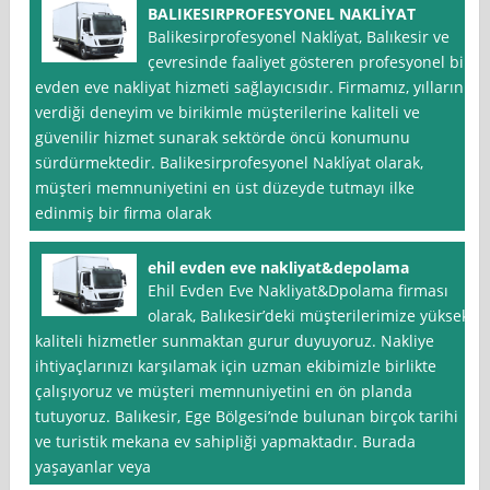
BALIKESIRPROFESYONEL NAKLİYAT
Balikesirprofesyonel Nakli̇yat, Balıkesir ve
çevresinde faaliyet gösteren profesyonel bir
evden eve nakliyat hizmeti sağlayıcısıdır. Firmamız, yılların
verdiği deneyim ve birikimle müşterilerine kaliteli ve
güvenilir hizmet sunarak sektörde öncü konumunu
sürdürmektedir. Balikesirprofesyonel Nakli̇yat olarak,
müşteri memnuniyetini en üst düzeyde tutmayı ilke
edinmiş bir firma olarak
ehil evden eve nakliyat&depolama
Ehil Evden Eve Nakliyat&Dpolama firması
olarak, Balıkesir’deki müşterilerimize yüksek
kaliteli hizmetler sunmaktan gurur duyuyoruz. Nakliye
ihtiyaçlarınızı karşılamak için uzman ekibimizle birlikte
çalışıyoruz ve müşteri memnuniyetini en ön planda
tutuyoruz. Balıkesir, Ege Bölgesi’nde bulunan birçok tarihi
ve turistik mekana ev sahipliği yapmaktadır. Burada
yaşayanlar veya