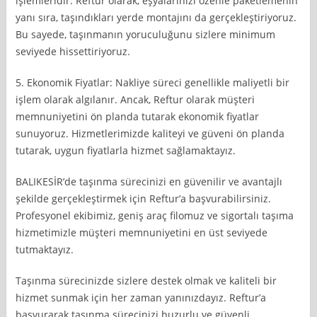
işlemleridir. Reftur olarak, eşyalarınızı özenle paketlemenin
yanı sıra, taşındıkları yerde montajını da gerçekleştiriyoruz.
Bu sayede, taşınmanın yoruculuğunu sizlere minimum
seviyede hissettiriyoruz.
5. Ekonomik Fiyatlar: Nakliye süreci genellikle maliyetli bir
işlem olarak algılanır. Ancak, Reftur olarak müşteri
memnuniyetini ön planda tutarak ekonomik fiyatlar
sunuyoruz. Hizmetlerimizde kaliteyi ve güveni ön planda
tutarak, uygun fiyatlarla hizmet sağlamaktayız.
BALIKESİR’de taşınma sürecinizi en güvenilir ve avantajlı
şekilde gerçekleştirmek için Reftur’a başvurabilirsiniz.
Profesyonel ekibimiz, geniş araç filomuz ve sigortalı taşıma
hizmetimizle müşteri memnuniyetini en üst seviyede
tutmaktayız.
Taşınma sürecinizde sizlere destek olmak ve kaliteli bir
hizmet sunmak için her zaman yanınızdayız. Reftur’a
başvurarak taşınma sürecinizi huzurlu ve güvenli