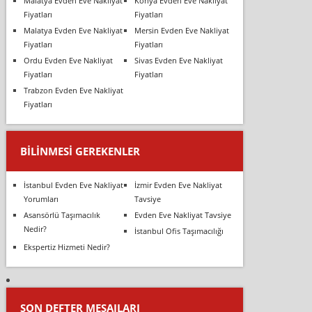
Malatya Evden Eve Nakliyat
Konya Evden Eve Nakliyat
Fiyatları
Fiyatları
Malatya Evden Eve Nakliyat
Mersin Evden Eve Nakliyat
Fiyatları
Fiyatları
Ordu Evden Eve Nakliyat
Sivas Evden Eve Nakliyat
Fiyatları
Fiyatları
Trabzon Evden Eve Nakliyat
Fiyatları
BILINMESI GEREKENLER
İstanbul Evden Eve Nakliyat
İzmir Evden Eve Nakliyat
Yorumları
Tavsiye
Asansörlü Taşımacılık
Evden Eve Nakliyat Tavsiye
Nedir?
İstanbul Ofis Taşımacılığı
Ekspertiz Hizmeti Nedir?
SON DEFTER MESAJLARI