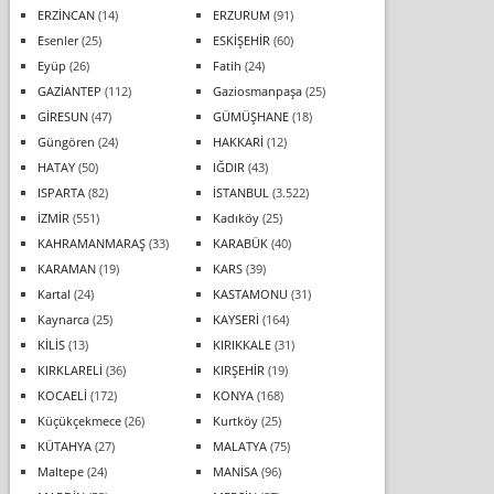
ERZİNCAN
(14)
ERZURUM
(91)
Esenler
(25)
ESKİŞEHİR
(60)
Eyüp
(26)
Fatih
(24)
GAZİANTEP
(112)
Gaziosmanpaşa
(25)
GİRESUN
(47)
GÜMÜŞHANE
(18)
Güngören
(24)
HAKKARİ
(12)
HATAY
(50)
IĞDIR
(43)
ISPARTA
(82)
İSTANBUL
(3.522)
İZMİR
(551)
Kadıköy
(25)
KAHRAMANMARAŞ
(33)
KARABÜK
(40)
KARAMAN
(19)
KARS
(39)
Kartal
(24)
KASTAMONU
(31)
Kaynarca
(25)
KAYSERİ
(164)
KİLİS
(13)
KIRIKKALE
(31)
KIRKLARELİ
(36)
KIRŞEHİR
(19)
KOCAELİ
(172)
KONYA
(168)
Küçükçekmece
(26)
Kurtköy
(25)
KÜTAHYA
(27)
MALATYA
(75)
Maltepe
(24)
MANİSA
(96)