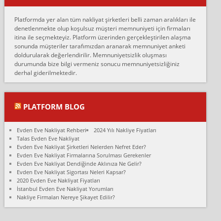
Erol:
Platformda yer alan tüm nakliyat şirketleri belli zaman aralıkları ile
Ankara Alicanlar naklyat tel 5465524025. 2600 TL'ye ankaradan
denetlenmekte olup koşulsuz müşteri memnuniyeti için firmaları
Konya ya Alicanlar naklyat la anlaştık bu şahıs evin taşınacağı gün
itina ile seçmekteyiz. Platform üzerinden gerçekleştirilen alaşma
fiyatın mazoto gele...
sonunda müşteriler tarafımızdan aranarak memnuniyet anketi
doldurularak değerlendirilir. Memnuniyetsizlik oluşması
Fatih kokmese:
durumunda bize bilgi vermeniz sonucu memnuniyetsizliğiniz
Diyarbakır dan eşyamı getirtmek için anlaştım sözleşme yaptım.
derhal giderilmektedir.
Son anda fiyat artırdılar.. mecburiyetten tasittim.. bu kişiler ağrılı
Ankara merk...
Ali:
PLATFORM BLOG
İzmir de evim naklyat diye bir firmaya ev taşıttık, çok pişman
olduk. Asansörlü dediler sonra uraya asansör kurulmaz dediler
Evden Eve Nakliyat Rehberi
2024 Yılı Nakliye Fiyatları
fark istediler. ortada asa...
Talas Evden Eve Nakliyat
Evden Eve Nakliyat Şirketleri Nelerden Nefret Eder?
Nimet:
Evden Eve Nakliyat Firmalarına Sorulması Gerekenler
Ben 2021 Ağustos ilk haftası Evimi taşıdım yani İstanbul'un bir
Evden Eve Nakliyat Dendiğinde Aklınıza Ne Gelir?
Mahallesi'nden bir başka Mahallesi'ne yani Ümraniye bölgesinde
Evden Eve Nakliyat Sigortası Neleri Kapsar?
oturuyorum önceleri ara...
2020 Evden Eve Nakliyat Fiyatları
İstanbul Evden Eve Nakliyat Yorumları
Nimet Köse:
Nakliye Firmaları Nereye Şikayet Edilir?
Merhaba ben 2021 Ağustos ilk haftası evimi Ümraniye'den Çok
yakın bir bölgeye taşıdım yeni Ümraniye'nin Mahallesi'ne