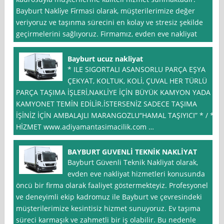
Bayburt Nakli̇ye Fi̇rmasi olarak, müşterilerimize değer
veriyoruz ve taşınma sürecini en kolay ve stresiz şekilde
geçirmelerini sağlıyoruz. Firmamız, evden eve nakliyat
Bayburt ucuz nakliyat
* ILE SIGORTALI ASANSORLU PARÇA EŞYA
ÇEKYAT, KOLTUK, KOLİ, ÇUVAL HER TÜRLÜ
PARÇA TAŞIMA İŞLERİ,NAKLİYE İÇİN BÜYÜK KAMYON YADA
KAMYONET TEMİN EDİLİR.İSTERSENİZ SADECE TAŞIMA
İŞİNİZ İÇİN AMBALAJLI MARANGOZLU“HAMAL TAŞIYICI” * / *
HİZMET www.adiyamantasimacilik.com …
BAYBURT GUVENLİ TEKNİK NAKLİYAT
Bayburt Güvenli Teknik Nakliyat olarak,
evden eve nakliyat hizmetleri konusunda
öncü bir firma olarak faaliyet göstermekteyiz. Profesyonel
ve deneyimli ekip kadromuz ile Bayburt ve çevresindeki
müşterilerimize kesintisiz hizmet sunuyoruz. Ev taşıma
süreci karmaşık ve zahmetli bir iş olabilir. Bu nedenle