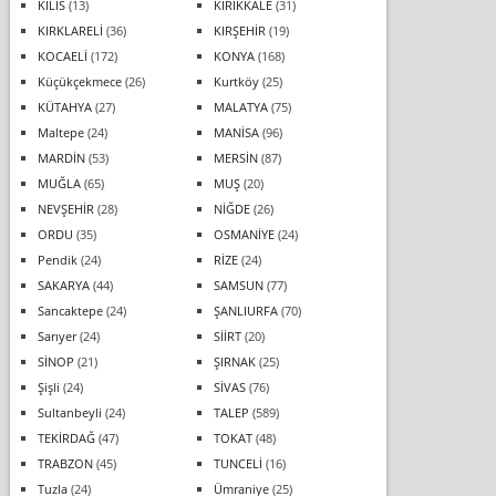
KİLİS
(13)
KIRIKKALE
(31)
KIRKLARELİ
(36)
KIRŞEHİR
(19)
KOCAELİ
(172)
KONYA
(168)
Küçükçekmece
(26)
Kurtköy
(25)
KÜTAHYA
(27)
MALATYA
(75)
Maltepe
(24)
MANİSA
(96)
MARDİN
(53)
MERSİN
(87)
MUĞLA
(65)
MUŞ
(20)
NEVŞEHİR
(28)
NİĞDE
(26)
ORDU
(35)
OSMANİYE
(24)
Pendik
(24)
RİZE
(24)
SAKARYA
(44)
SAMSUN
(77)
Sancaktepe
(24)
ŞANLIURFA
(70)
Sarıyer
(24)
SİİRT
(20)
SİNOP
(21)
ŞIRNAK
(25)
Şişli
(24)
SİVAS
(76)
Sultanbeyli
(24)
TALEP
(589)
TEKİRDAĞ
(47)
TOKAT
(48)
TRABZON
(45)
TUNCELİ
(16)
Tuzla
(24)
Ümraniye
(25)