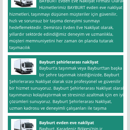
BAYBURT Evden Eve Nakliyat Firması Olarak
Hizmetlerimiz BAYBURT evden eve nakliyat
hizmetleri, taşınmayı düşünen müşteriler için güvenilir,
hızlı ve sorunsuz bir taşıma deneyimi sunmayı
hedeflemektedir. Demi̇rözü Evden Eve Nakli̇yat olarak,
yıllardır sektörde edindiğimiz deneyim ve uzmanlıkla,
müşteri memnuniyetini her zaman ön planda tutarak
taşımacılık
Bayburt şehirlerarası nakliyat
Bayburt‘a taşınmak veya Bayburt’tan başka
bir şehre taşınmak istediğinizde, Bayburt
Şehirlerarası Nakliyat olarak size profesyonel ve güvenilir
bir hizmet sunuyoruz. Bayburt Şehirlerarası Nakliyat olarak,
taşınmanızı kolaylaştırmak ve stresinizi azaltmak için en iyi
çözümleri sunuyoruz. Bayburt Şehirlerarası Nakliyat,
uzman kadrosu ve deneyimli çalışanları ile taşıma
Bayburt evden eve nakliyat
Bayburt, Karadeniz Bölgesi’nin iç