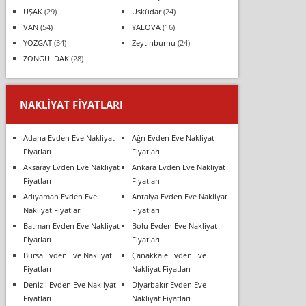
UŞAK
(29)
Üsküdar
(24)
VAN
(54)
YALOVA
(16)
YOZGAT
(34)
Zeytinburnu
(24)
ZONGULDAK
(28)
NAKLIYAT FIYATLARI
Adana Evden Eve Nakliyat
Ağrı Evden Eve Nakliyat
Fiyatları
Fiyatları
Aksaray Evden Eve Nakliyat
Ankara Evden Eve Nakliyat
Fiyatları
Fiyatları
Adıyaman Evden Eve
Antalya Evden Eve Nakliyat
Nakliyat Fiyatları
Fiyatları
Batman Evden Eve Nakliyat
Bolu Evden Eve Nakliyat
Fiyatları
Fiyatları
Bursa Evden Eve Nakliyat
Çanakkale Evden Eve
Fiyatları
Nakliyat Fiyatları
Denizli Evden Eve Nakliyat
Diyarbakır Evden Eve
Fiyatları
Nakliyat Fiyatları