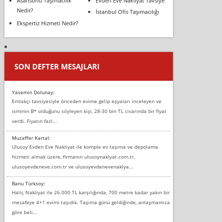
Asansörlü Taşımacılık
Evden Eve Nakliyat Tavsiye
Nedir?
İstanbul Ofis Taşımacılığı
Ekspertiz Hizmeti Nedir?
SON DEFTER MESAJLARI
Yasemin Dolunay:
Emlakçı tavsiyesiyle önceden evime gelip eşyaları inceleyen ve
isminin B* olduğunu söyleyen kişi, 28-30 bin TL civarında bir fiyat
verdi. Fiyatın fazl...
Muzaffer Kartal:
Ulusoy Evden Eve Nakliyat ile komple ev taşıma ve depolama
hizmeti almak üzere, firmanın ulusoynaklyat.com.tr,
ulusoyevdeneve.com.tr ve ulusoyevdenevenaklya...
Banu Türksoy:
Haliç Nakliyat ile 26.000 TL karşılığında, 700 metre kadar yakın bir
mesafeye 4+1 evimi taşıdık. Taşıma günü geldiğinde, anlaşmamıza
göre beli...