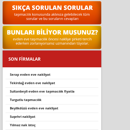
SON FİRMALAR
serap evden eve nakliyat
teki̇rdağ evden eve nakli̇yat
sultanbeyli evden eve taşımacılık fiyatla
turgutlu taşımacılık
beyli̇kdüzü evden eve nakli̇yat
suşehri̇ nakli̇yat
yılmaz nak istoç