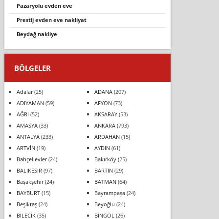
pazaryolu evden eve
prestij evden eve nakliyat
beydağ nakli̇ye
BÖLGELER
Adalar
(25)
ADANA
(207)
ADIYAMAN
(59)
AFYON
(73)
AĞRI
(52)
AKSARAY
(53)
AMASYA
(33)
ANKARA
(793)
ANTALYA
(233)
ARDAHAN
(15)
ARTVİN
(19)
AYDIN
(61)
Bahçelievler
(24)
Bakırköy
(25)
BALIKESİR
(97)
BARTIN
(29)
Başakşehir
(24)
BATMAN
(64)
BAYBURT
(15)
Bayrampaşa
(24)
Beşiktaş
(24)
Beyoğlu
(24)
BİLECİK
(35)
BİNGÖL
(26)