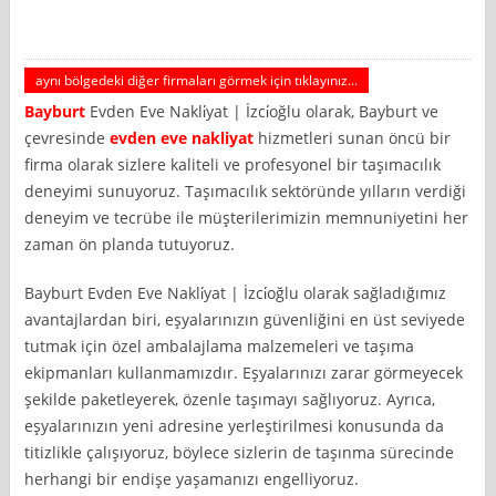
aynı bölgedeki diğer firmaları görmek için tıklayınız...
Bayburt
Evden Eve Nakli̇yat | İzci̇oğlu olarak, Bayburt ve
çevresinde
evden eve nakliyat
hizmetleri sunan öncü bir
firma olarak sizlere kaliteli ve profesyonel bir taşımacılık
deneyimi sunuyoruz. Taşımacılık sektöründe yılların verdiği
deneyim ve tecrübe ile müşterilerimizin memnuniyetini her
zaman ön planda tutuyoruz.
Bayburt Evden Eve Nakli̇yat | İzci̇oğlu olarak sağladığımız
avantajlardan biri, eşyalarınızın güvenliğini en üst seviyede
tutmak için özel ambalajlama malzemeleri ve taşıma
ekipmanları kullanmamızdır. Eşyalarınızı zarar görmeyecek
şekilde paketleyerek, özenle taşımayı sağlıyoruz. Ayrıca,
eşyalarınızın yeni adresine yerleştirilmesi konusunda da
titizlikle çalışıyoruz, böylece sizlerin de taşınma sürecinde
herhangi bir endişe yaşamanızı engelliyoruz.