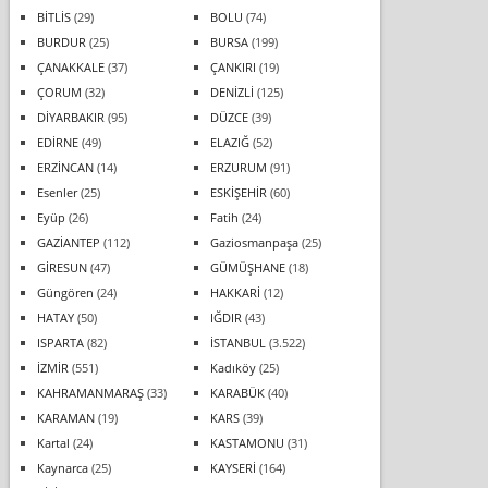
BİTLİS
(29)
BOLU
(74)
BURDUR
(25)
BURSA
(199)
ÇANAKKALE
(37)
ÇANKIRI
(19)
ÇORUM
(32)
DENİZLİ
(125)
DİYARBAKIR
(95)
DÜZCE
(39)
EDİRNE
(49)
ELAZIĞ
(52)
ERZİNCAN
(14)
ERZURUM
(91)
Esenler
(25)
ESKİŞEHİR
(60)
Eyüp
(26)
Fatih
(24)
GAZİANTEP
(112)
Gaziosmanpaşa
(25)
GİRESUN
(47)
GÜMÜŞHANE
(18)
Güngören
(24)
HAKKARİ
(12)
HATAY
(50)
IĞDIR
(43)
ISPARTA
(82)
İSTANBUL
(3.522)
İZMİR
(551)
Kadıköy
(25)
KAHRAMANMARAŞ
(33)
KARABÜK
(40)
KARAMAN
(19)
KARS
(39)
Kartal
(24)
KASTAMONU
(31)
Kaynarca
(25)
KAYSERİ
(164)