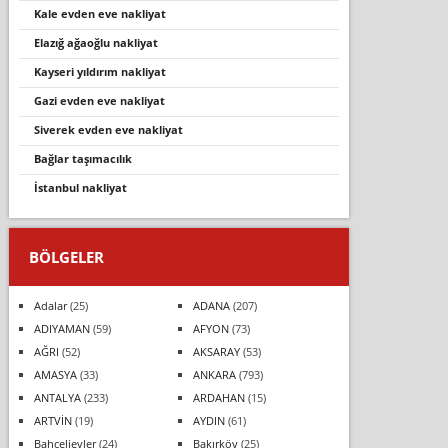
kale evden eve nakli̇yat
elazığ ağaoğlu nakliyat
kayseri yıldırım nakliyat
gazi evden eve nakliyat
siverek evden eve nakliyat
bağlar taşimacilik
i̇stanbul nakli̇yat
BÖLGELER
Adalar
(25)
ADANA
(207)
ADIYAMAN
(59)
AFYON
(73)
AĞRI
(52)
AKSARAY
(53)
AMASYA
(33)
ANKARA
(793)
ANTALYA
(233)
ARDAHAN
(15)
ARTVİN
(19)
AYDIN
(61)
Bahçelievler
(24)
Bakırköy
(25)