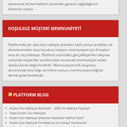
tamamına hizmet kalitesi yönünden garanti sağladığımızı
sarcaz demelerine r...
bilmenizi isteriz.
mehmet güldü:
Ankara ALİCANLAR NAKLİYAT Tutarsız ve ticari ahlak problemleri
var verdikleri fiyat teklifini arttırdılar. Sonrasında taşıma gününde
KOŞULSUZ MÜŞTERI MEMNUNIYETI
oldukça tutarsı...
Erol:
Platformda yer alan tüm nakliyat şirketleri belli zaman aralıkları ile
Ankara Alicanlar naklyat tel 5465524025. 2600 TL'ye ankaradan
denetlenmekte olup koşulsuz müşteri memnuniyeti için firmaları
Konya ya Alicanlar naklyat la anlaştık bu şahıs evin taşınacağı gün
itina ile seçmekteyiz. Platform üzerinden gerçekleştirilen alaşma
fiyatın mazoto gele...
sonunda müşteriler tarafımızdan aranarak memnuniyet anketi
doldurularak değerlendirilir. Memnuniyetsizlik oluşması
Fatih kokmese:
durumunda bize bilgi vermeniz sonucu memnuniyetsizliğiniz
Diyarbakır dan eşyamı getirtmek için anlaştım sözleşme yaptım.
derhal giderilmektedir.
Son anda fiyat artırdılar.. mecburiyetten tasittim.. bu kişiler ağrılı
Ankara merk...
Ali:
PLATFORM BLOG
İzmir de evim naklyat diye bir firmaya ev taşıttık, çok pişman
olduk. Asansörlü dediler sonra uraya asansör kurulmaz dediler
Evden Eve Nakliyat Rehberi
2024 Yılı Nakliye Fiyatları
fark istediler. ortada asa...
Talas Evden Eve Nakliyat
Evden Eve Nakliyat Şirketleri Nelerden Nefret Eder?
Nimet:
Evden Eve Nakliyat Firmalarına Sorulması Gerekenler
Ben 2021 Ağustos ilk haftası Evimi taşıdım yani İstanbul'un bir