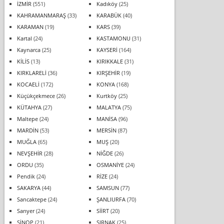
İZMİR
(551)
Kadıköy
(25)
KAHRAMANMARAŞ
(33)
KARABÜK
(40)
KARAMAN
(19)
KARS
(39)
Kartal
(24)
KASTAMONU
(31)
Kaynarca
(25)
KAYSERİ
(164)
KİLİS
(13)
KIRIKKALE
(31)
KIRKLARELİ
(36)
KIRŞEHİR
(19)
KOCAELİ
(172)
KONYA
(168)
Küçükçekmece
(26)
Kurtköy
(25)
KÜTAHYA
(27)
MALATYA
(75)
Maltepe
(24)
MANİSA
(96)
MARDİN
(53)
MERSİN
(87)
MUĞLA
(65)
MUŞ
(20)
NEVŞEHİR
(28)
NİĞDE
(26)
ORDU
(35)
OSMANİYE
(24)
Pendik
(24)
RİZE
(24)
SAKARYA
(44)
SAMSUN
(77)
Sancaktepe
(24)
ŞANLIURFA
(70)
Sarıyer
(24)
SİİRT
(20)
SİNOP
(21)
ŞIRNAK
(25)