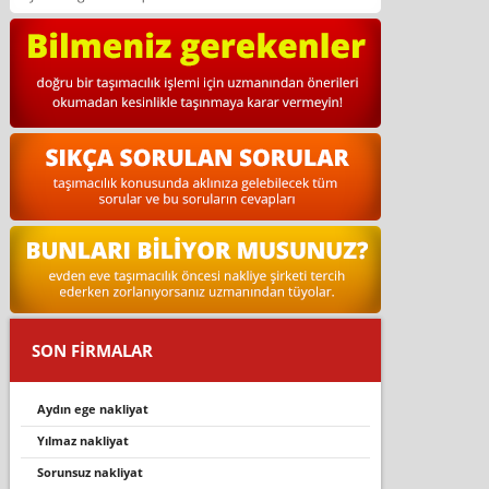
SON FİRMALAR
aydın ege nakliyat
yılmaz nakliyat
sorunsuz nakli̇yat