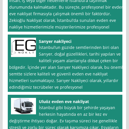
insan, iş veya diğer nedenlerle İstanbul’a taşınmak
durumunda kalmaktadır. Bu süreçte, profesyonel bir evden
eve nakliyat firmasıyla çalışmak önemli bir faktördür.
Zekioğlu Nakliyat olarak, İstanbul’da sunulan evden eve
nakliye hizmetlerimizle müşterilerimize profesyonel
Sarıyer nakliyeci
İstanbul‘un güzide semtlerinden biri olan
Sarıyer, doğal güzellikleri, tarihi yapıları ve
kaliteli yaşam alanlarıyla dikkat çeken bir
bölgedir. İçinde yer alan Sarıyer Nakliyeci olarak, bu önemli
semtte sizlere kaliteli ve güvenli evden eve nakliyat
hizmetleri sunmaktayız. Sarıyer Nakliyeci olarak, yıllardır
edindiğimiz tecrübeler ve profesyonel
Uluöz evden eve nakliyat
İstanbul gibi büyük bir şehirde yaşayan
herkesin hayatında en az bir kez ev
değiştirme ihtiyacı doğar. Ev taşıma süreci ise genellikle
stresli ve zorlu bir süreç olarak karşımıza çıkar. Eşyaların