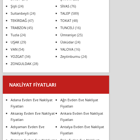
Şişli
(24)
SİVAS
(76)
Sultanbeyli
(24)
TALEP
(589)
TEKİRDAĞ
(47)
TOKAT
(48)
TRABZON
(45)
TUNCELİ
(16)
Tuzla
(24)
Ümraniye
(25)
UŞAK
(29)
Üsküdar
(24)
VAN
(54)
YALOVA
(16)
YOZGAT
(34)
Zeytinburnu
(24)
ZONGULDAK
(28)
NAKLIYAT FIYATLARI
Adana Evden Eve Nakliyat
Ağrı Evden Eve Nakliyat
Fiyatları
Fiyatları
Aksaray Evden Eve Nakliyat
Ankara Evden Eve Nakliyat
Fiyatları
Fiyatları
Adıyaman Evden Eve
Antalya Evden Eve Nakliyat
Nakliyat Fiyatları
Fiyatları