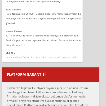
ulusoyevdeneve.com.tr ve ulusoyevdenevenaklya...
Banu Türksoy:
Haliç Nakliyat ile 26.000 TL karşılığında, 700 metre kadar yakın bir
mesafeye 4+1 evimi taşıdık. Taşıma günü geldiğinde, anlaşmamıza
göre beli...
Hakan Sönmez:
12-14 Temmuz tarihleri arasında Koza Nakliyat ile Erzurum’dan
Burdur’a şehirler arası taşınma hizmeti aldım. Taşınma öncesinde
firma ile yaptığı...
Mel Alty:
İnova Nakliyat Ankara ile anlaşıldı eşyayı taşıdılar parayı aldılar.
Salon duvarına bir baktım birisi boydan alüminyum renkli bantı
yapıştırm...
PLATFORM GARANTİSİ
Murat:
Merhaba, bu firmayı bir arkadaş tavsiyesi üzerine tercih ettim,
hiçbir sıkıntı yaşanmayacağını ve kendilerinin çok titiz
Evden eve taşımacılık ihtiyacı duyan kişiler ile alanında uzman
çalıştıklarını, müş...
olan belgeli ve hizmet kalitesi tarafımızdan kontrol edilmiş
firmaları buluşturmak için oluşturduğumuz platformumuzda
Ahmet:
firmaları arayarak hizmet ve fiyat konusunda bilgi talep
Lüleburgaz güngünes evden eve naklyat eşyalarımı taşımak için
edebilirsiniz. Platform olarak rehberimizde yer alan firmaların
anlaştık sabah eve geldiklerinde de eşyalarımı düzgün şekilde