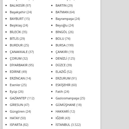
BALIKESİR
(97)
BARTIN
(29)
Başakşehir
(24)
BATMAN
(64)
BAYBURT
(15)
Bayrampaşa
(24)
Beşiktaş
(24)
Beyoğlu
(24)
BİLECİK
(35)
BİNGÖL
(26)
BİTLİS
(29)
BOLU
(74)
BURDUR
(25)
BURSA
(199)
ÇANAKKALE
(37)
ÇANKIRI
(19)
ÇORUM
(32)
DENİZLİ
(125)
DİYARBAKIR
(95)
DÜZCE
(39)
EDİRNE
(49)
ELAZIĞ
(52)
ERZİNCAN
(14)
ERZURUM
(91)
Esenler
(25)
ESKİŞEHİR
(60)
Eyüp
(26)
Fatih
(24)
GAZİANTEP
(112)
Gaziosmanpaşa
(25)
GİRESUN
(47)
GÜMÜŞHANE
(18)
Güngören
(24)
HAKKARİ
(12)
HATAY
(50)
IĞDIR
(43)
ISPARTA
(82)
İSTANBUL
(3.522)