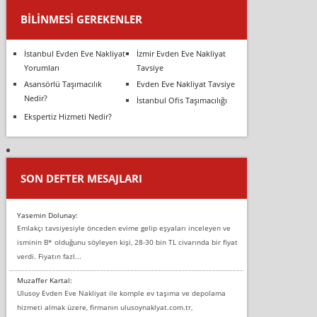
BILINMESI GEREKENLER
İstanbul Evden Eve Nakliyat
İzmir Evden Eve Nakliyat
Yorumları
Tavsiye
Asansörlü Taşımacılık
Evden Eve Nakliyat Tavsiye
Nedir?
İstanbul Ofis Taşımacılığı
Ekspertiz Hizmeti Nedir?
SON DEFTER MESAJLARI
Yasemin Dolunay:
Emlakçı tavsiyesiyle önceden evime gelip eşyaları inceleyen ve
isminin B* olduğunu söyleyen kişi, 28-30 bin TL civarında bir fiyat
verdi. Fiyatın fazl...
Muzaffer Kartal:
Ulusoy Evden Eve Nakliyat ile komple ev taşıma ve depolama
hizmeti almak üzere, firmanın ulusoynaklyat.com.tr,