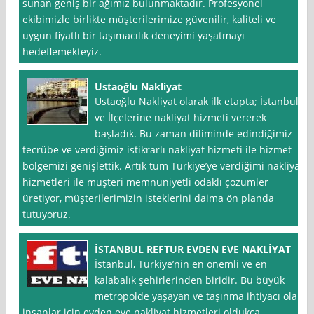
sunan geniş bir ağımız bulunmaktadır. Profesyonel
ekibimizle birlikte müşterilerimize güvenilir, kaliteli ve
uygun fiyatlı bir taşımacılık deneyimi yaşatmayı
hedeflemekteyiz.
Ustaoğlu Nakliyat
Ustaoğlu Nakliyat olarak ilk etapta; İstanbul
ve İlçelerine nakliyat hizmeti vererek
başladık. Bu zaman diliminde edindiğimiz
tecrübe ve verdiğimiz istikrarlı nakliyat hizmeti ile hizmet
bölgemizi genişlettik. Artık tüm Türkiye’ye verdiğimi nakliyat
hizmetleri ile müşteri memnuniyetli odaklı çözümler
üretiyor, müşterilerimizin isteklerini daima ön planda
tutuyoruz.
İSTANBUL REFTUR EVDEN EVE NAKLİYAT
İstanbul, Türkiye’nin en önemli ve en
kalabalık şehirlerinden biridir. Bu büyük
metropolde yaşayan ve taşınma ihtiyacı olan
insanlar için evden eve nakliyat hizmetleri oldukça