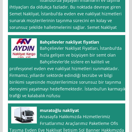
İstanbul’da yaşayan insanların ev taşıma
ihtiyaçları da oldukça fazladır. Bu noktada devreye giren
Semet Nakliyat, İstanbul’da evden eve nakliyat hizmetleri
sunarak müşterilerinin taşınma sürecini en kolay ve
sorunsuz şekilde halletmelerini sağlar. Semet Nakliyat
Bahçelievler nakliyat fiyatları
Bahçelievler Nakliyat Fiyatları, İstanbul‘da
hızla gelişen ve büyüyen bir semt olan
Bahçelievler’de sizlere en kaliteli ve
profesyonel evden eve nakliyat hizmetleri sunmaktadır.
Firmamız, yıllardır sektörde edindiği tecrübe ve bilgi
birikimi sayesinde müşterilerimize sorunsuz bir taşınma
deneyimi yaşatmayı hedeflemektedir. İstanbul’un karmaşık
trafiği ve kalabalık nüfusu
muratoğlu nakliyat
Anasayfa Hakkımızda Hizmetlerimiz
Fırsatlarımız Araçlarımız Paketleme Ofis
Taşıma Evden Eve Nakliyat İletişim Sol Banner Hakkımızda *