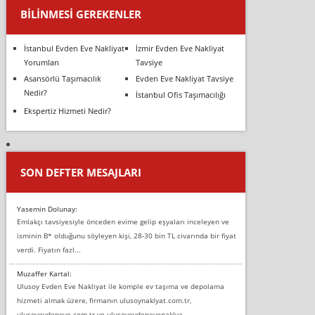
BILINMESI GEREKENLER
İstanbul Evden Eve Nakliyat
İzmir Evden Eve Nakliyat
Yorumları
Tavsiye
Asansörlü Taşımacılık
Evden Eve Nakliyat Tavsiye
Nedir?
İstanbul Ofis Taşımacılığı
Ekspertiz Hizmeti Nedir?
SON DEFTER MESAJLARI
Yasemin Dolunay:
Emlakçı tavsiyesiyle önceden evime gelip eşyaları inceleyen ve
isminin B* olduğunu söyleyen kişi, 28-30 bin TL civarında bir fiyat
verdi. Fiyatın fazl...
Muzaffer Kartal:
Ulusoy Evden Eve Nakliyat ile komple ev taşıma ve depolama
hizmeti almak üzere, firmanın ulusoynaklyat.com.tr,
ulusoyevdeneve.com.tr ve ulusoyevdenevenaklya...