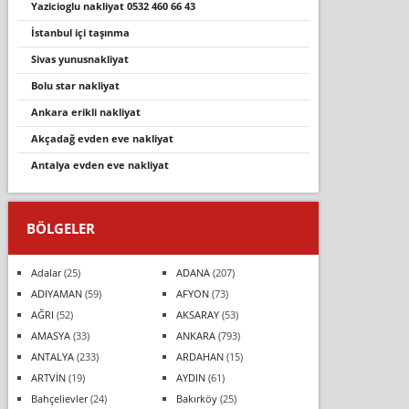
yazi̇ci̇oglu nakli̇yat 0532 460 66 43
i̇stanbul i̇çi taşınma
sivas yunusnakliyat
bolu star nakliyat
ankara erikli nakliyat
akçadağ evden eve nakli̇yat
antalya evden eve nakliyat
BÖLGELER
Adalar
(25)
ADANA
(207)
ADIYAMAN
(59)
AFYON
(73)
AĞRI
(52)
AKSARAY
(53)
AMASYA
(33)
ANKARA
(793)
ANTALYA
(233)
ARDAHAN
(15)
ARTVİN
(19)
AYDIN
(61)
Bahçelievler
(24)
Bakırköy
(25)