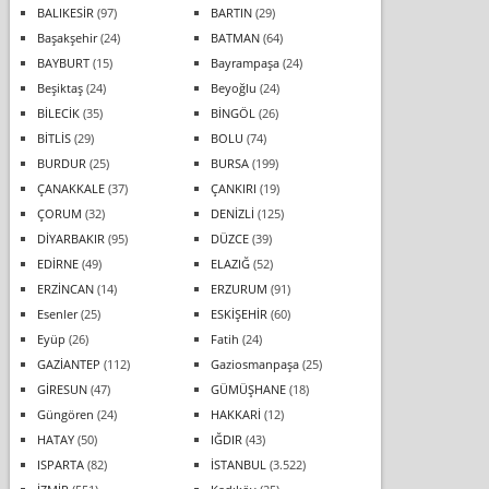
BALIKESİR
(97)
BARTIN
(29)
Başakşehir
(24)
BATMAN
(64)
BAYBURT
(15)
Bayrampaşa
(24)
Beşiktaş
(24)
Beyoğlu
(24)
BİLECİK
(35)
BİNGÖL
(26)
BİTLİS
(29)
BOLU
(74)
BURDUR
(25)
BURSA
(199)
ÇANAKKALE
(37)
ÇANKIRI
(19)
ÇORUM
(32)
DENİZLİ
(125)
DİYARBAKIR
(95)
DÜZCE
(39)
EDİRNE
(49)
ELAZIĞ
(52)
ERZİNCAN
(14)
ERZURUM
(91)
Esenler
(25)
ESKİŞEHİR
(60)
Eyüp
(26)
Fatih
(24)
GAZİANTEP
(112)
Gaziosmanpaşa
(25)
GİRESUN
(47)
GÜMÜŞHANE
(18)
Güngören
(24)
HAKKARİ
(12)
HATAY
(50)
IĞDIR
(43)
ISPARTA
(82)
İSTANBUL
(3.522)