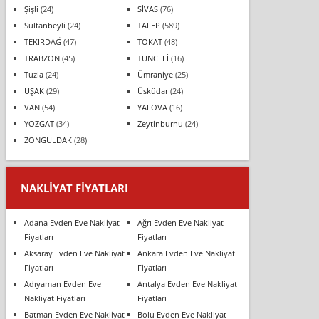
Şişli
(24)
SİVAS
(76)
Sultanbeyli
(24)
TALEP
(589)
TEKİRDAĞ
(47)
TOKAT
(48)
TRABZON
(45)
TUNCELİ
(16)
Tuzla
(24)
Ümraniye
(25)
UŞAK
(29)
Üsküdar
(24)
VAN
(54)
YALOVA
(16)
YOZGAT
(34)
Zeytinburnu
(24)
ZONGULDAK
(28)
NAKLIYAT FIYATLARI
Adana Evden Eve Nakliyat
Ağrı Evden Eve Nakliyat
Fiyatları
Fiyatları
Aksaray Evden Eve Nakliyat
Ankara Evden Eve Nakliyat
Fiyatları
Fiyatları
Adıyaman Evden Eve
Antalya Evden Eve Nakliyat
Nakliyat Fiyatları
Fiyatları
Batman Evden Eve Nakliyat
Bolu Evden Eve Nakliyat