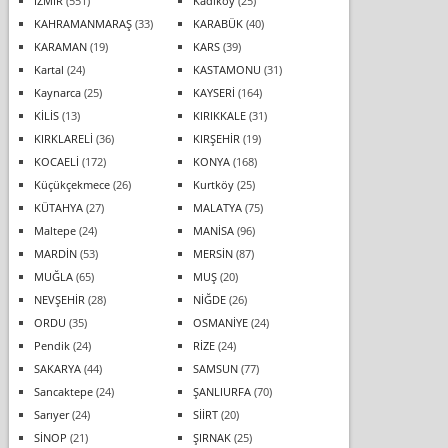
İZMİR
(551)
Kadıköy
(25)
KAHRAMANMARAŞ
(33)
KARABÜK
(40)
KARAMAN
(19)
KARS
(39)
Kartal
(24)
KASTAMONU
(31)
Kaynarca
(25)
KAYSERİ
(164)
KİLİS
(13)
KIRIKKALE
(31)
KIRKLARELİ
(36)
KIRŞEHİR
(19)
KOCAELİ
(172)
KONYA
(168)
Küçükçekmece
(26)
Kurtköy
(25)
KÜTAHYA
(27)
MALATYA
(75)
Maltepe
(24)
MANİSA
(96)
MARDİN
(53)
MERSİN
(87)
MUĞLA
(65)
MUŞ
(20)
NEVŞEHİR
(28)
NİĞDE
(26)
ORDU
(35)
OSMANİYE
(24)
Pendik
(24)
RİZE
(24)
SAKARYA
(44)
SAMSUN
(77)
Sancaktepe
(24)
ŞANLIURFA
(70)
Sarıyer
(24)
SİİRT
(20)
SİNOP
(21)
ŞIRNAK
(25)