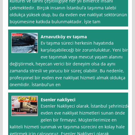
kültürel ve tarihi çeşitliliğiyle her yıl binlerce insanı
çekmektedir. Birçok insanın İstanbul’a taşınma talebi
oldukça yüksek olup, bu da evden eve nakliyat sektörünün
büyümesine katkıda bulunmaktadır. İşte tam
Arnavutköy ev taşıma
Ev taşıma süreci herkesin hayatında
karşılaşabileceği bir zorunluluktur. Yeni bir
eve taşınmak veya mevcut yaşam alanını
değiştirmek, heyecan verici bir deneyim olsa da aynı
zamanda stresli ve yorucu bir süreç olabilir. Bu nedenle,
profesyonel bir evden eve nakliyat hizmeti almak oldukça
önemlidir. İstanbul‘un en
Esenler nakliyeci
Esenler Nakliyeci olarak, İstanbul şehrinizde
evden eve nakliyat hizmetleri sunan önde
gelen bir firmayız. Müşterilerimize en
kaliteli hizmeti sunmak ve taşınma sürecini en kolay hale
getirmek için çalışıyoruz. Esenler Nakliyeci olarak