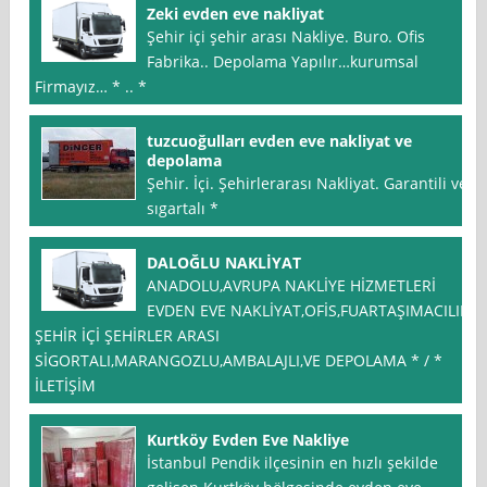
Zeki evden eve nakliyat
Şehir içi şehir arası Nakliye. Buro. Ofis
Fabrika.. Depolama Yapılır…kurumsal
Firmayız… * .. *
tuzcuoğulları evden eve nakliyat ve
depolama
Şehir. İçi. Şehirlerarası Nakliyat. Garantili ve
sıgartalı *
DALOĞLU NAKLİYAT
ANADOLU,AVRUPA NAKLİYE HİZMETLERİ
EVDEN EVE NAKLİYAT,OFİS,FUARTAŞIMACILIK
ŞEHİR İÇİ ŞEHİRLER ARASI
SİGORTALI,MARANGOZLU,AMBALAJLI,VE DEPOLAMA * / *
İLETİŞİM
Kurtköy Evden Eve Nakliye
İstanbul Pendik ilçesinin en hızlı şekilde