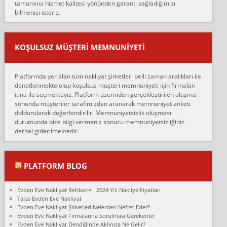
tamamına hizmet kalitesi yönünden garanti sağladığımızı
sarcaz demelerine r...
bilmenizi isteriz.
mehmet güldü:
Ankara ALİCANLAR NAKLİYAT Tutarsız ve ticari ahlak problemleri
var verdikleri fiyat teklifini arttırdılar. Sonrasında taşıma gününde
KOŞULSUZ MÜŞTERI MEMNUNIYETI
oldukça tutarsı...
Erol:
Platformda yer alan tüm nakliyat şirketleri belli zaman aralıkları ile
Ankara Alicanlar naklyat tel 5465524025. 2600 TL'ye ankaradan
denetlenmekte olup koşulsuz müşteri memnuniyeti için firmaları
Konya ya Alicanlar naklyat la anlaştık bu şahıs evin taşınacağı gün
itina ile seçmekteyiz. Platform üzerinden gerçekleştirilen alaşma
fiyatın mazoto gele...
sonunda müşteriler tarafımızdan aranarak memnuniyet anketi
doldurularak değerlendirilir. Memnuniyetsizlik oluşması
Fatih kokmese:
durumunda bize bilgi vermeniz sonucu memnuniyetsizliğiniz
Diyarbakır dan eşyamı getirtmek için anlaştım sözleşme yaptım.
derhal giderilmektedir.
Son anda fiyat artırdılar.. mecburiyetten tasittim.. bu kişiler ağrılı
Ankara merk...
Ali:
PLATFORM BLOG
İzmir de evim naklyat diye bir firmaya ev taşıttık, çok pişman
olduk. Asansörlü dediler sonra uraya asansör kurulmaz dediler
Evden Eve Nakliyat Rehberi
2024 Yılı Nakliye Fiyatları
fark istediler. ortada asa...
Talas Evden Eve Nakliyat
Evden Eve Nakliyat Şirketleri Nelerden Nefret Eder?
Nimet:
Evden Eve Nakliyat Firmalarına Sorulması Gerekenler
Ben 2021 Ağustos ilk haftası Evimi taşıdım yani İstanbul'un bir
Evden Eve Nakliyat Dendiğinde Aklınıza Ne Gelir?