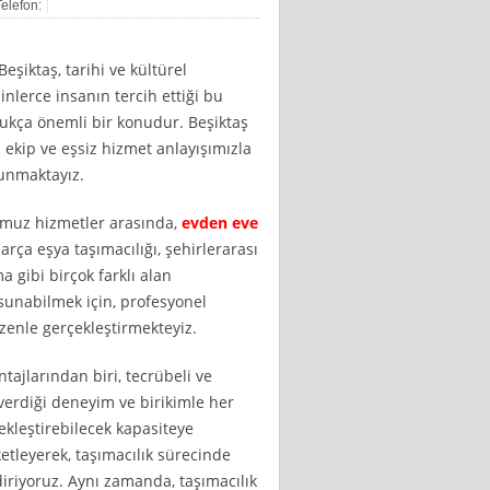
Telefon:
eşiktaş, tarihi ve kültürel
binlerce insanın tercih ettiği bu
dukça önemli bir konudur. Beşiktaş
ekip ve eşsiz hizmet anlayışımızla
sunmaktayız.
umuz hizmetler arasında,
evden eve
 parça eşya taşımacılığı, şehirlerarası
 gibi birçok farklı alan
sunabilmek için, profesyonel
özenle gerçekleştirmekteyiz.
tajlarından biri, tecrübeli ve
verdiği deneyim ve birikimle her
çekleştirebilecek kapasiteye
ketleyerek, taşımacılık sürecinde
diriyoruz. Aynı zamanda, taşımacılık