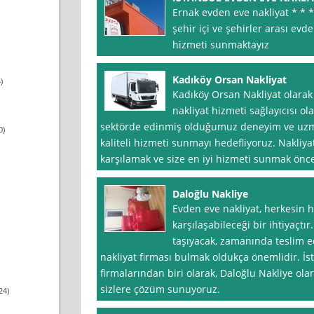
Ernak evden eve nakliyat * * *
şehir içi ve şehirler arası ev
hizmeti sunmaktayız
Kadıköy Orsan Nakliyat
)
Kadıköy Orsan Nakliyat olarak
nakliyat hizmeti sağlayıcısı ola
sektörde edinmiş olduğumuz deneyim ve uzm
0)
kaliteli hizmeti sunmayı hedefliyoruz. Nakliya
karşılamak ve size en iyi hizmeti sunmak önce
Daloğlu Nakliye
Evden eve nakliyat, herkesin h
karşılaşabileceği bir ihtiyaçtır
taşıyacak, zamanında teslim e
nakliyat firması bulmak oldukça önemlidir. İs
firmalarından biri olarak, Daloğlu Nakliye ol
sizlere çözüm sunuyoruz.
24)