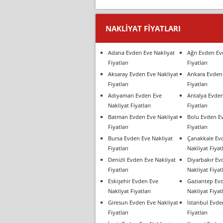
NAKLIYAT FIYATLARI
Adana Evden Eve Nakliyat
Ağrı Evden Ev
Fiyatları
Fiyatları
Aksaray Evden Eve Nakliyat
Ankara Evden 
Fiyatları
Fiyatları
Adıyaman Evden Eve
Antalya Evden
Nakliyat Fiyatları
Fiyatları
Batman Evden Eve Nakliyat
Bolu Evden Ev
Fiyatları
Fiyatları
Bursa Evden Eve Nakliyat
Çanakkale Ev
Fiyatları
Nakliyat Fiyatl
Denizli Evden Eve Nakliyat
Diyarbakır Ev
Fiyatları
Nakliyat Fiyatl
Eskişehir Evden Eve
Gaziantep Ev
Nakliyat Fiyatları
Nakliyat Fiyatl
Giresun Evden Eve Nakliyat
İstanbul Evde
Fiyatları
Fiyatları