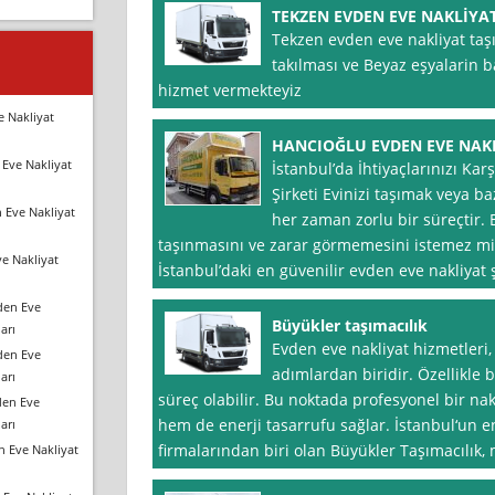
TEKZEN EVDEN EVE NAKLİYA
Tekzen evden eve nakliyat ta
takılması ve Beyaz eşyalarin 
hizmet vermekteyiz
e Nakliyat
HANCIOĞLU EVDEN EVE NAKLİ
Eve Nakliyat
İstanbul’da İhtiyaçlarınızı Ka
Şirketi Evinizi taşımak veya ba
 Eve Nakliyat
her zaman zorlu bir süreçtir. E
taşınmasını ve zarar görmemesini istemez mi
e Nakliyat
İstanbul’daki en güvenilir evden eve nakliyat ş
den Eve
Büyükler taşımacılık
arı
Evden eve nakliyat hizmetleri
den Eve
adımlardan biridir. Özellikle 
arı
süreç olabilir. Bu noktada profesyonel bir na
den Eve
hem de enerji tasarrufu sağlar. İstanbul‘un en
arı
firmalarından biri olan Büyükler Taşımacılık, 
n Eve Nakliyat