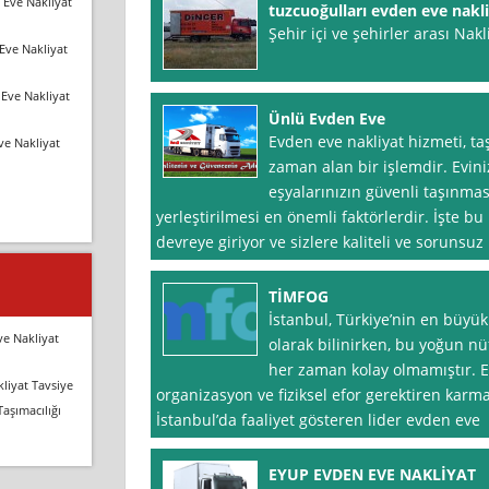
 Eve Nakliyat
tuzcuoğulları evden eve nakl
Şehir içi ve şehirler arası Nakl
Eve Nakliyat
Eve Nakliyat
Ünlü Evden Eve
Evden eve nakliyat hizmeti, t
ve Nakliyat
zaman alan bir işlemdir. Eviniz
eşyalarınızın güvenli taşınmas
yerleştirilmesi en önemli faktörlerdir. İşte 
devreye giriyor ve sizlere kaliteli ve sorunsuz
TİMFOG
İstanbul, Türkiye’nin en büyük
ve Nakliyat
olarak bilinirken, bu yoğun n
her zaman kolay olmamıştır. E
liyat Tavsiye
organizasyon ve fiziksel efor gerektiren karmaş
Taşımacılığı
İstanbul’da faaliyet gösteren lider evden eve
EYUP EVDEN EVE NAKLİYAT