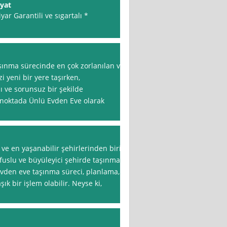
iyat
iyar Garantili ve sıgartalı *
aşınma sürecinde en çok zorlanılan ve
i yeni bir yere taşırken,
ı ve sorunsuz bir şekilde
bu noktada Ünlü Evden Eve olarak
 ve en yaşanabilir şehirlerinden biri
üfuslu ve büyüleyici şehirde taşınmak
vden eve taşınma süreci, planlama,
ık bir işlem olabilir. Neyse ki,