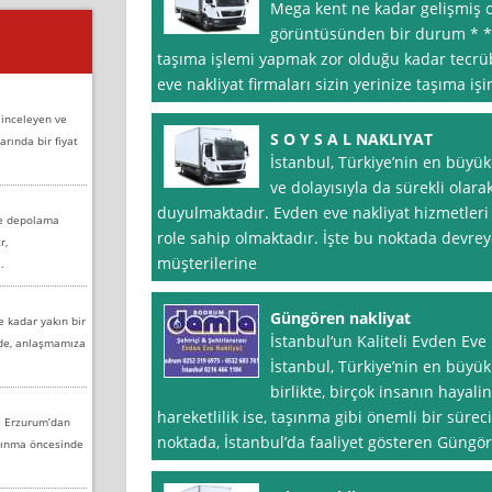
Mega kent ne kadar gelişmiş o
görüntüsünden bir durum * * 
taşıma işlemi yapmak zor olduğu kadar tecrübe
eve nakliyat firmaları sizin yerinize taşıma i
 inceleyen ve
S O Y S A L NAKLIYAT
arında bir fiyat
İstanbul, Türkiye’nin en büyük
ve dolayısıyla da sürekli olara
duyulmaktadır. Evden eve nakliyat hizmetleri
ve depolama
role sahip olmaktadır. İşte bu noktada devreye
r,
müşterilerine
.
Güngören nakliyat
e kadar yakın bir
İstanbul‘un Kaliteli Evden Eve
nde, anlaşmamıza
İstanbul, Türkiye’nin en büyük
birlikte, birçok insanın hayali
hareketlilik ise, taşınma gibi önemli bir sürec
e Erzurum’dan
noktada, İstanbul’da faaliyet gösteren Güngö
aşınma öncesinde