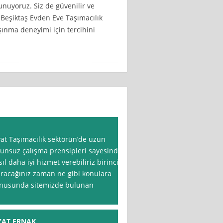
unuyoruz. Siz de güvenilir ve
, Beşiktaş Evden Eve Taşımacılık
taşınma deneyimi için tercihini
t Taşımacılık sektörün’de uzun
orunsuz çalışma prensipleri sayesinde
ıl daha iyi hizmet verebiliriz birinci
tıracağınız zaman ne gibi konulara
konusunda sitemizde bulunan
YAT ERNAK