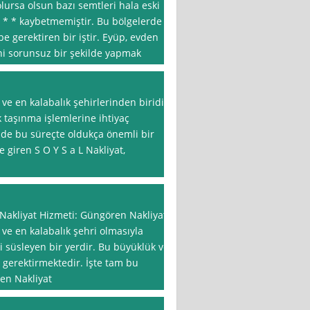
lursa olsun bazı semtleri hala eski
* * kaybetmemiştir. Bu bölgelerde
 gerektiren bir iştir. Eyüp, evden
şini sorunsuz bir şekilde yapmak
 ve en kalabalık şehirlerinden biridir
k taşınma işlemlerine ihtiyaç
 de bu süreçte oldukça önemli bir
 giren S O Y S a L Nakliyat,
 Nakliyat Hizmeti: Güngören Nakliyat
 ve en kalabalık şehri olmasıyla
ni süsleyen bir yerdir. Bu büyüklük ve
i gerektirmektedir. İşte tam bu
ren Nakliyat