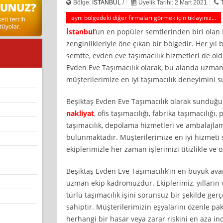
Bölge:
İSTANBUL
/
Üyelik Tarihi: 2 Mart 2021
aynı bölgedeki diğer firmaları görmek için tıklayınız...
İstanbul
‘un en popüler semtlerinden biri olan B
zenginlikleriyle öne çıkan bir bölgedir. Her yıl 
semtte, evden eve taşımacılık hizmetleri de ol
Evden Eve Taşımacılık olarak, bu alanda uzman 
müşterilerimize en iyi taşımacılık deneyimini 
Beşiktaş Evden Eve Taşımacılık olarak sunduğ
nakliyat
, ofis taşımacılığı, fabrika taşımacılığı,
taşımacılık, depolama hizmetleri ve ambalajlama
bulunmaktadır. Müşterilerimize en iyi hizmeti 
ekiplerimizle her zaman işlerimizi titizlikle ve 
Beşiktaş Evden Eve Taşımacılık’ın en büyük avan
uzman ekip kadromuzdur. Ekiplerimiz, yılların 
türlü taşımacılık işini sorunsuz bir şekilde ger
sahiptir. Müşterilerimizin eşyalarını özenle pa
herhangi bir hasar veya zarar riskini en aza in