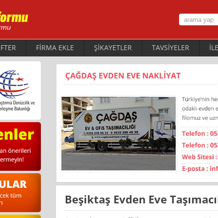
FTER
FİRMA EKLE
ŞİKAYETLER
TAVSİYELER
İL
Beşiktaş Evden Eve Taşımacı