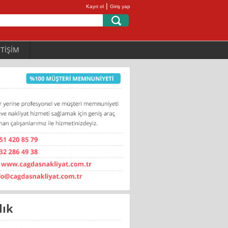
|
Kayıt ol
Giriş yap
ETİŞİM
lık