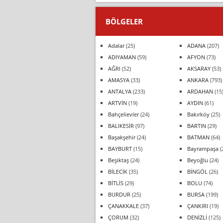
BÖLGELER
Adalar
(25)
ADANA
(207)
ADIYAMAN
(59)
AFYON
(73)
AĞRI
(52)
AKSARAY
(53)
AMASYA
(33)
ANKARA
(793)
ANTALYA
(233)
ARDAHAN
(15
ARTVİN
(19)
AYDIN
(61)
Bahçelievler
(24)
Bakırköy
(25)
BALIKESİR
(97)
BARTIN
(29)
Başakşehir
(24)
BATMAN
(64)
BAYBURT
(15)
Bayrampaşa
(
Beşiktaş
(24)
Beyoğlu
(24)
BİLECİK
(35)
BİNGÖL
(26)
BİTLİS
(29)
BOLU
(74)
BURDUR
(25)
BURSA
(199)
ÇANAKKALE
(37)
ÇANKIRI
(19)
ÇORUM
(32)
DENİZLİ
(125)