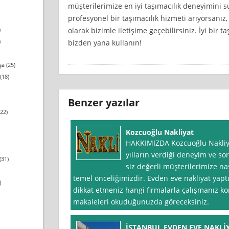
müşterilerimize en iyi taşımacılık deneyimini s
profesyonel bir taşımacılık hizmeti arıyorsanız
olarak bizimle iletişime geçebilirsiniz. İyi bir 
)
)
bizden yana kullanın!
şa
(25)
(18)
Benzer yazılar
22)
Kozcuoğlu Nakliyat
HAKKIMIZDA Kozcuoğlu Nakliya
yılların verdiği deneyim ve s
(31)
siz değerli müşterilerimize nas
temel önceliğimizdir. Evden eve nakliyat yap
)
dikkat etmeniz hangi firmalarla çalışmanız 
makaleleri okuduğunuzda göreceksiniz.
İSTANBUL EVDEN EVE NAKLİ