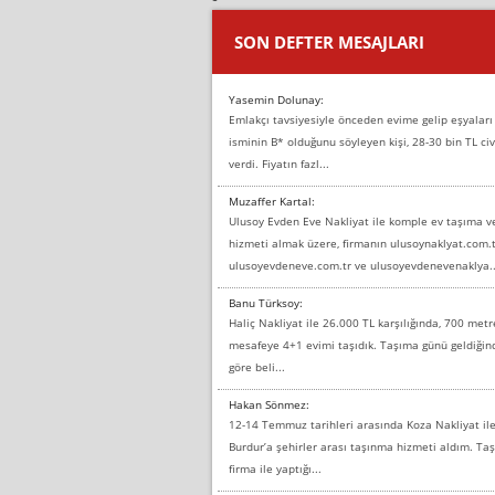
SON DEFTER MESAJLARI
Yasemin Dolunay:
Emlakçı tavsiyesiyle önceden evime gelip eşyaları
isminin B* olduğunu söyleyen kişi, 28-30 bin TL civ
verdi. Fiyatın fazl...
Muzaffer Kartal:
Ulusoy Evden Eve Nakliyat ile komple ev taşıma 
hizmeti almak üzere, firmanın ulusoynaklyat.com.t
ulusoyevdeneve.com.tr ve ulusoyevdenevenaklya..
Banu Türksoy:
Haliç Nakliyat ile 26.000 TL karşılığında, 700 metr
mesafeye 4+1 evimi taşıdık. Taşıma günü geldiği
göre beli...
Hakan Sönmez:
12-14 Temmuz tarihleri arasında Koza Nakliyat il
Burdur’a şehirler arası taşınma hizmeti aldım. T
firma ile yaptığı...