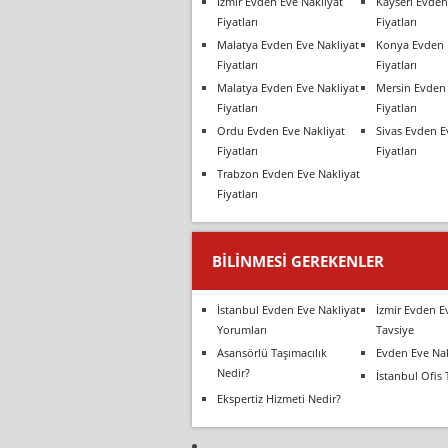
İzmir Evden Eve Nakliyat
Kayseri Evden
Fiyatları
Fiyatları
Malatya Evden Eve Nakliyat
Konya Evden 
Fiyatları
Fiyatları
Malatya Evden Eve Nakliyat
Mersin Evden 
Fiyatları
Fiyatları
Ordu Evden Eve Nakliyat
Sivas Evden E
Fiyatları
Fiyatları
Trabzon Evden Eve Nakliyat
Fiyatları
BILINMESI GEREKENLER
İstanbul Evden Eve Nakliyat
İzmir Evden E
Yorumları
Tavsiye
Asansörlü Taşımacılık
Evden Eve Nak
Nedir?
İstanbul Ofis 
Ekspertiz Hizmeti Nedir?