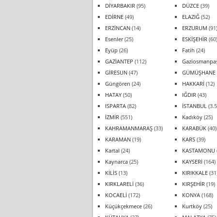
DİYARBAKIR
(95)
DÜZCE
(39)
EDİRNE
(49)
ELAZIĞ
(52)
ERZİNCAN
(14)
ERZURUM
(91
Esenler
(25)
ESKİŞEHİR
(60
Eyüp
(26)
Fatih
(24)
GAZİANTEP
(112)
Gaziosmanpa
GİRESUN
(47)
GÜMÜŞHANE
Güngören
(24)
HAKKARİ
(12)
HATAY
(50)
IĞDIR
(43)
ISPARTA
(82)
İSTANBUL
(3.5
İZMİR
(551)
Kadıköy
(25)
KAHRAMANMARAŞ
(33)
KARABÜK
(40)
KARAMAN
(19)
KARS
(39)
Kartal
(24)
KASTAMONU
Kaynarca
(25)
KAYSERİ
(164)
KİLİS
(13)
KIRIKKALE
(31
KIRKLARELİ
(36)
KIRŞEHİR
(19)
KOCAELİ
(172)
KONYA
(168)
Küçükçekmece
(26)
Kurtköy
(25)