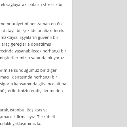
k sağlayarak, onların stressiz bir
ri memnuniyetini her zaman en ön
 detaylı bir şekilde analiz ederek,
aktayız. Eşyaların güvenli bir
i araç gereçlerle donatılmış
sürecinde yaşanabilecek herhangi bir
müşterilerimizin yanında oluyoruz.
lerimize sunduğumuz bir diğer
şımacılık sırasında herhangi bir
 sigorta kapsamında güvence altına
e müşterilerimizin endişelenmeden
arak, İstanbul Beşiktaş ve
ımacılık firmasıyız. Tecrübeli
 odaklı yaklaşımımızla,