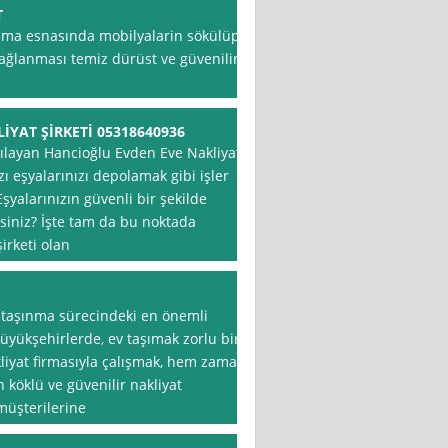
T
şıma esnasında mobilyalarin sökülüp
bağlanması temiz dürüst ve güvenilir
YAT ŞİRKETİ 05318640936
rşılayan Hancioğlu Evden Eve Nakliyat
zı eşyalarınızı depolamak gibi işler
şyalarınızın güvenli bir şekilde
siniz? İşte tam da bu noktada
irketi olan
, taşınma sürecindeki en önemli
büyükşehirlerde, ev taşımak zorlu bir
kliyat firmasıyla çalışmak, hem zaman
 köklü ve güvenilir nakliyat
müşterilerine