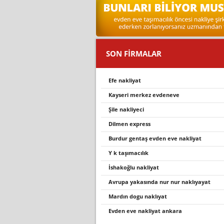
SON FİRMALAR
efe nakliyat
kayseri merkez evdeneve
şile nakliyeci
di̇lmen express
burdur gentaş evden eve nakliyat
y k taşımacılık
i̇shakoğlu nakli̇yat
avrupa yakasinda nur nur nakliyayat
mardin dogu nakliyat
evden eve nakliyat ankara