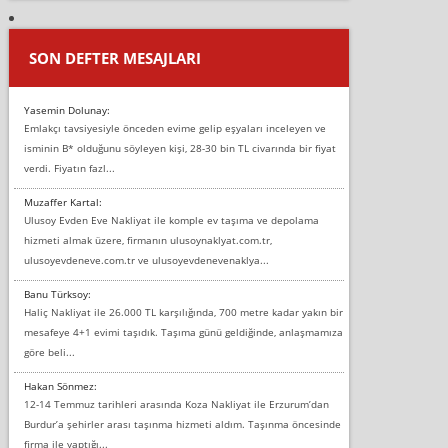
SON DEFTER MESAJLARI
Yasemin Dolunay:
Emlakçı tavsiyesiyle önceden evime gelip eşyaları inceleyen ve
isminin B* olduğunu söyleyen kişi, 28-30 bin TL civarında bir fiyat
verdi. Fiyatın fazl...
Muzaffer Kartal:
Ulusoy Evden Eve Nakliyat ile komple ev taşıma ve depolama
hizmeti almak üzere, firmanın ulusoynaklyat.com.tr,
ulusoyevdeneve.com.tr ve ulusoyevdenevenaklya...
Banu Türksoy:
Haliç Nakliyat ile 26.000 TL karşılığında, 700 metre kadar yakın bir
mesafeye 4+1 evimi taşıdık. Taşıma günü geldiğinde, anlaşmamıza
göre beli...
Hakan Sönmez:
12-14 Temmuz tarihleri arasında Koza Nakliyat ile Erzurum’dan
Burdur’a şehirler arası taşınma hizmeti aldım. Taşınma öncesinde
firma ile yaptığı...