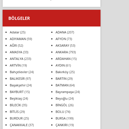
BÖLGELER
Adalar
(25)
ADANA
(207)
ADIYAMAN
(59)
AFYON
(73)
AĞRI
(52)
AKSARAY
(53)
AMASYA
(33)
ANKARA
(793)
ANTALYA
(233)
ARDAHAN
(15)
ARTVİN
(19)
AYDIN
(61)
Bahçelievler
(24)
Bakırköy
(25)
BALIKESİR
(97)
BARTIN
(29)
Başakşehir
(24)
BATMAN
(64)
BAYBURT
(15)
Bayrampaşa
(24)
Beşiktaş
(24)
Beyoğlu
(24)
BİLECİK
(35)
BİNGÖL
(26)
BİTLİS
(29)
BOLU
(74)
BURDUR
(25)
BURSA
(199)
ÇANAKKALE
(37)
ÇANKIRI
(19)