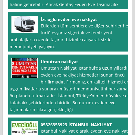
haline getirebilir. Ancak Gentaş Evden Eve Taşımacılık
İzcioğlu evden eve nakliyat
Etilerden tüm semtlere ve diğer şehirler her
türlü eşyanız sigortalı ve temiz yeni
ambalajlarla özenle taşınır. bizimle çalışarak sizde
memnjuniyeti yaşayın.
Umutcan nakliyat
Umutcan Nakliyat, İstanbul‘da uzun yıllardır
evden eve nakliyat hizmetleri sunan öncü
bir firmadır. Firmamız, en kaliteli hizmeti en
uygun fiyatlarla sunarak müşteri memnuniyetini her zaman
ön planda tutmaktadır. İstanbul, Türkiye’nin en büyük ve en
kalabalık şehirlerinden biridir. Bu durum, evden eve
taşınmaların sıkça gerçekleştiği
05326353923 İSTANBUL NAKLIYAT
İstanbul Nakliyat olarak, evden eve nakliyat