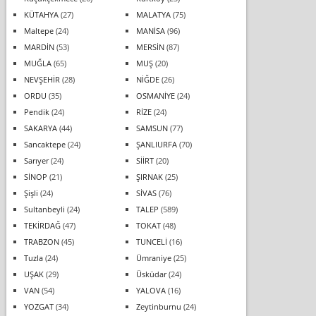
KÜTAHYA
(27)
MALATYA
(75)
Maltepe
(24)
MANİSA
(96)
MARDİN
(53)
MERSİN
(87)
MUĞLA
(65)
MUŞ
(20)
NEVŞEHİR
(28)
NİĞDE
(26)
ORDU
(35)
OSMANİYE
(24)
Pendik
(24)
RİZE
(24)
SAKARYA
(44)
SAMSUN
(77)
Sancaktepe
(24)
ŞANLIURFA
(70)
Sarıyer
(24)
SİİRT
(20)
SİNOP
(21)
ŞIRNAK
(25)
Şişli
(24)
SİVAS
(76)
Sultanbeyli
(24)
TALEP
(589)
TEKİRDAĞ
(47)
TOKAT
(48)
TRABZON
(45)
TUNCELİ
(16)
Tuzla
(24)
Ümraniye
(25)
UŞAK
(29)
Üsküdar
(24)
VAN
(54)
YALOVA
(16)
YOZGAT
(34)
Zeytinburnu
(24)