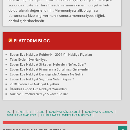
fiyatın mazoto gele...
sonunda müşteriler tarafımızdan aranarak memnuniyet anketi
doldurularak değerlendirilir. Memnuniyetsizlik oluşması
Fatih kokmese:
durumunda bize bilgi vermeniz sonucu memnuniyetsizliğiniz
Diyarbakır dan eşyamı getirtmek için anlaştım sözleşme yaptım.
derhal giderilmektedir.
Son anda fiyat artırdılar.. mecburiyetten tasittim.. bu kişiler ağrılı
Ankara merk...
Ali:
PLATFORM BLOG
İzmir de evim naklyat diye bir firmaya ev taşıttık, çok pişman
olduk. Asansörlü dediler sonra uraya asansör kurulmaz dediler
Evden Eve Nakliyat Rehberi
2024 Yılı Nakliye Fiyatları
fark istediler. ortada asa...
Talas Evden Eve Nakliyat
Evden Eve Nakliyat Şirketleri Nelerden Nefret Eder?
Nimet:
Evden Eve Nakliyat Firmalarına Sorulması Gerekenler
Ben 2021 Ağustos ilk haftası Evimi taşıdım yani İstanbul'un bir
Evden Eve Nakliyat Dendiğinde Aklınıza Ne Gelir?
Mahallesi'nden bir başka Mahallesi'ne yani Ümraniye bölgesinde
Evden Eve Nakliyat Sigortası Neleri Kapsar?
oturuyorum önceleri ara...
2020 Evden Eve Nakliyat Fiyatları
İstanbul Evden Eve Nakliyat Yorumları
Nimet Köse:
Nakliye Firmaları Nereye Şikayet Edilir?
Merhaba ben 2021 Ağustos ilk haftası evimi Ümraniye'den Çok
yakın bir bölgeye taşıdım yeni Ümraniye'nin Mahallesi'ne
Hancıoğlu naklyatla taşındım...
RSS
TEKLİF İSTE
BLOG
NAKLİYAT SÖZLEŞMESİ
NAKLİYAT SİGORTASI
EVDEN EVE NAKLİYAT
ULUSLARARASI EVDEN EVE NAKLİYAT
Sevim bal:
Karabükden İzmir'e Karabük kardem naklyat la taşındım bir çok
esyam kaybolmuş.aradigimda çok ilgilenilmedi evi aramanı