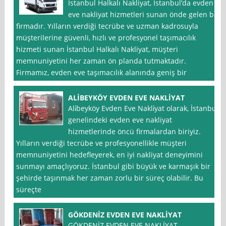
İstanbul Halkalı Nakliyat, İstanbul’da evden
eve nakliyat hizmetleri sunan önde gelen bir
firmadır. Yılların verdiği tecrübe ve uzman kadrosuyla
müşterilerine güvenli, hızlı ve profesyonel taşımacılık
hizmeti sunan İstanbul Halkalı Nakliyat, müşteri
memnuniyetini her zaman ön planda tutmaktadır.
Firmamız, evden eve taşımacılık alanında geniş bir
ALİBEYKÖY EVDEN EVE NAKLİYAT
Ali̇beyköy Evden Eve Nakli̇yat olarak, İstanbul
genelindeki evden eve nakliyat
hizmetlerinde öncü firmalardan biriyiz.
Yılların verdiği tecrübe ve profesyonellikle müşteri
memnuniyetini hedefleyerek, en iyi nakliyat deneyimini
sunmayı amaçlıyoruz. İstanbul gibi büyük ve karmaşık bir
şehirde taşınmak her zaman zorlu bir süreç olabilir. Bu
süreçte
GÖKDENİZ EVDEN EVE NAKLİYAT
GÖKDENİZ EVDEN EVE NAKLİYAT