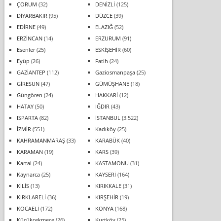
ÇORUM
(32)
DENİZLİ
(125)
DİYARBAKIR
(95)
DÜZCE
(39)
EDİRNE
(49)
ELAZIĞ
(52)
ERZİNCAN
(14)
ERZURUM
(91)
Esenler
(25)
ESKİŞEHİR
(60)
Eyüp
(26)
Fatih
(24)
GAZİANTEP
(112)
Gaziosmanpaşa
(25)
GİRESUN
(47)
GÜMÜŞHANE
(18)
Güngören
(24)
HAKKARİ
(12)
HATAY
(50)
IĞDIR
(43)
ISPARTA
(82)
İSTANBUL
(3.522)
İZMİR
(551)
Kadıköy
(25)
KAHRAMANMARAŞ
(33)
KARABÜK
(40)
KARAMAN
(19)
KARS
(39)
Kartal
(24)
KASTAMONU
(31)
Kaynarca
(25)
KAYSERİ
(164)
KİLİS
(13)
KIRIKKALE
(31)
KIRKLARELİ
(36)
KIRŞEHİR
(19)
KOCAELİ
(172)
KONYA
(168)
Küçükçekmece
(26)
Kurtköy
(25)