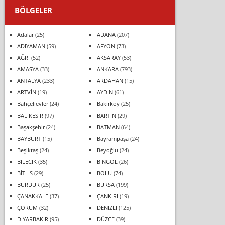
BÖLGELER
Adalar
(25)
ADANA
(207)
ADIYAMAN
(59)
AFYON
(73)
AĞRI
(52)
AKSARAY
(53)
AMASYA
(33)
ANKARA
(793)
ANTALYA
(233)
ARDAHAN
(15)
ARTVİN
(19)
AYDIN
(61)
Bahçelievler
(24)
Bakırköy
(25)
BALIKESİR
(97)
BARTIN
(29)
Başakşehir
(24)
BATMAN
(64)
BAYBURT
(15)
Bayrampaşa
(24)
Beşiktaş
(24)
Beyoğlu
(24)
BİLECİK
(35)
BİNGÖL
(26)
BİTLİS
(29)
BOLU
(74)
BURDUR
(25)
BURSA
(199)
ÇANAKKALE
(37)
ÇANKIRI
(19)
ÇORUM
(32)
DENİZLİ
(125)
DİYARBAKIR
(95)
DÜZCE
(39)