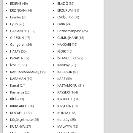
EDİRNE
(49)
ELAZIĞ
(52)
ERZİNCAN
(14)
ERZURUM
(91)
Esenler
(25)
ESKİŞEHİR
(60)
Eyüp
(26)
Fatih
(24)
GAZİANTEP
(112)
Gaziosmanpaşa
(25)
GİRESUN
(47)
GÜMÜŞHANE
(18)
Güngören
(24)
HAKKARİ
(12)
HATAY
(50)
IĞDIR
(43)
ISPARTA
(82)
İSTANBUL
(3.522)
İZMİR
(551)
Kadıköy
(25)
KAHRAMANMARAŞ
(33)
KARABÜK
(40)
KARAMAN
(19)
KARS
(39)
Kartal
(24)
KASTAMONU
(31)
Kaynarca
(25)
KAYSERİ
(164)
KİLİS
(13)
KIRIKKALE
(31)
KIRKLARELİ
(36)
KIRŞEHİR
(19)
KOCAELİ
(172)
KONYA
(168)
Küçükçekmece
(26)
Kurtköy
(25)
KÜTAHYA
(27)
MALATYA
(75)