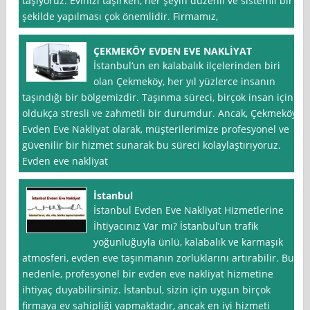
taşıyoruz. Evinizi taşırken, her şeyin düzenli ve sistemli bir
şekilde yapılması çok önemlidir. Firmamız,
ÇEKMEKÖY EVDEN EVE NAKLİYAT
İstanbul‘un en kalabalık ilçelerinden biri
olan Çekmeköy, her yıl yüzlerce insanın
taşındığı bir bölgemizdir. Taşınma süreci, birçok insan için
oldukça stresli ve zahmetli bir durumdur. Ancak, Çekmeköy
Evden Eve Nakliyat olarak, müşterilerimize profesyonel ve
güvenilir bir hizmet sunarak bu süreci kolaylaştırıyoruz.
Evden eve nakliyat
İstanbul
İstanbul Evden Eve Nakliyat Hizmetlerine
İhtiyacınız Var mı? İstanbul’un trafik
yoğunluğuyla ünlü, kalabalık ve karmaşık
atmosferi, evden eve taşınmanın zorluklarını artırabilir. Bu
nedenle, profesyonel bir evden eve nakliyat hizmetine
ihtiyaç duyabilirsiniz. İstanbul, sizin için uygun birçok
firmaya ev sahipliği yapmaktadır, ancak en iyi hizmeti