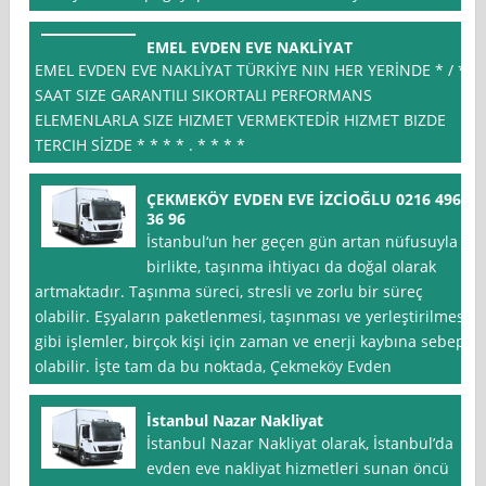
EMEL EVDEN EVE NAKLİYAT
EMEL EVDEN EVE NAKLİYAT TÜRKİYE NIN HER YERİNDE * / *
SAAT SIZE GARANTILI SIKORTALI PERFORMANS
ELEMENLARLA SIZE HIZMET VERMEKTEDİR HIZMET BIZDE
TERCIH SİZDE * * * * . * * * *
ÇEKMEKÖY EVDEN EVE İZCİOĞLU 0216 496
36 96
İstanbul‘un her geçen gün artan nüfusuyla
birlikte, taşınma ihtiyacı da doğal olarak
artmaktadır. Taşınma süreci, stresli ve zorlu bir süreç
olabilir. Eşyaların paketlenmesi, taşınması ve yerleştirilmesi
gibi işlemler, birçok kişi için zaman ve enerji kaybına sebep
olabilir. İşte tam da bu noktada, Çekmeköy Evden
İstanbul Nazar Nakliyat
İstanbul Nazar Nakliyat olarak, İstanbul’da
evden eve nakliyat hizmetleri sunan öncü