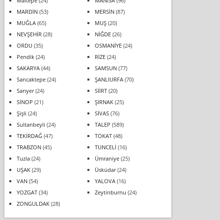
Maltepe
(24)
MANİSA
(96)
MARDİN
(53)
MERSİN
(87)
MUĞLA
(65)
MUŞ
(20)
NEVŞEHİR
(28)
NİĞDE
(26)
ORDU
(35)
OSMANİYE
(24)
Pendik
(24)
RİZE
(24)
SAKARYA
(44)
SAMSUN
(77)
Sancaktepe
(24)
ŞANLIURFA
(70)
Sarıyer
(24)
SİİRT
(20)
SİNOP
(21)
ŞIRNAK
(25)
Şişli
(24)
SİVAS
(76)
Sultanbeyli
(24)
TALEP
(589)
TEKİRDAĞ
(47)
TOKAT
(48)
TRABZON
(45)
TUNCELİ
(16)
Tuzla
(24)
Ümraniye
(25)
UŞAK
(29)
Üsküdar
(24)
VAN
(54)
YALOVA
(16)
YOZGAT
(34)
Zeytinburnu
(24)
ZONGULDAK
(28)