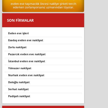
SON FİRMALAR
evden eve i̇şleri̇
esadaş evden eve nakliyat
zorlu nakliyat
pazarcik evden eve nakli̇yat
i̇stanbul evden eve nakli̇yat
yilmazer nakli̇yat
nurhak evden eve nakli̇yat
daloğlu nakli̇yat
serhat nakliyat
padişah nakliyat