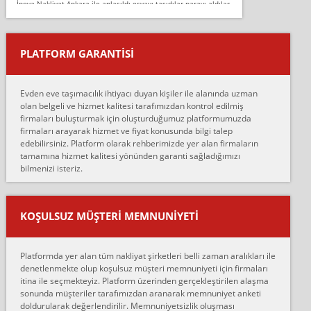
İnova Nakliyat Ankara ile anlaşıldı eşyayı taşıdılar parayı aldılar.
Salon duvarına bir baktım birisi boydan alüminyum renkli bantı
yapıştırm...
PLATFORM GARANTİSİ
Murat:
Merhaba, bu firmayı bir arkadaş tavsiyesi üzerine tercih ettim,
hiçbir sıkıntı yaşanmayacağını ve kendilerinin çok titiz
Evden eve taşımacılık ihtiyacı duyan kişiler ile alanında uzman
çalıştıklarını, müş...
olan belgeli ve hizmet kalitesi tarafımızdan kontrol edilmiş
firmaları buluşturmak için oluşturduğumuz platformumuzda
Ahmet:
firmaları arayarak hizmet ve fiyat konusunda bilgi talep
Lüleburgaz güngünes evden eve naklyat eşyalarımı taşımak için
edebilirsiniz. Platform olarak rehberimizde yer alan firmaların
anlaştık sabah eve geldiklerinde de eşyalarımı düzgün şekilde
tamamına hizmet kalitesi yönünden garanti sağladığımızı
sarcaz demelerine r...
bilmenizi isteriz.
mehmet güldü:
Ankara ALİCANLAR NAKLİYAT Tutarsız ve ticari ahlak problemleri
var verdikleri fiyat teklifini arttırdılar. Sonrasında taşıma gününde
KOŞULSUZ MÜŞTERI MEMNUNIYETI
oldukça tutarsı...
Erol:
Platformda yer alan tüm nakliyat şirketleri belli zaman aralıkları ile
Ankara Alicanlar naklyat tel 5465524025. 2600 TL'ye ankaradan
denetlenmekte olup koşulsuz müşteri memnuniyeti için firmaları
Konya ya Alicanlar naklyat la anlaştık bu şahıs evin taşınacağı gün
itina ile seçmekteyiz. Platform üzerinden gerçekleştirilen alaşma
fiyatın mazoto gele...
sonunda müşteriler tarafımızdan aranarak memnuniyet anketi
doldurularak değerlendirilir. Memnuniyetsizlik oluşması
Fatih kokmese: