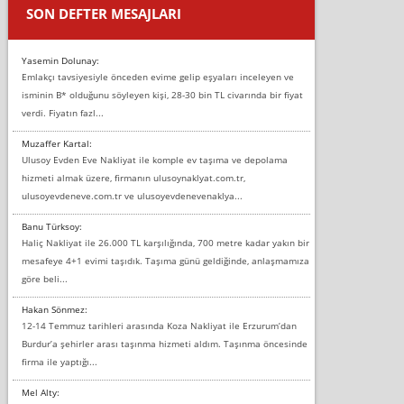
SON DEFTER MESAJLARI
Yasemin Dolunay:
Emlakçı tavsiyesiyle önceden evime gelip eşyaları inceleyen ve
isminin B* olduğunu söyleyen kişi, 28-30 bin TL civarında bir fiyat
verdi. Fiyatın fazl...
Muzaffer Kartal:
Ulusoy Evden Eve Nakliyat ile komple ev taşıma ve depolama
hizmeti almak üzere, firmanın ulusoynaklyat.com.tr,
ulusoyevdeneve.com.tr ve ulusoyevdenevenaklya...
Banu Türksoy:
Haliç Nakliyat ile 26.000 TL karşılığında, 700 metre kadar yakın bir
mesafeye 4+1 evimi taşıdık. Taşıma günü geldiğinde, anlaşmamıza
göre beli...
Hakan Sönmez:
12-14 Temmuz tarihleri arasında Koza Nakliyat ile Erzurum’dan
Burdur’a şehirler arası taşınma hizmeti aldım. Taşınma öncesinde
firma ile yaptığı...
Mel Alty: