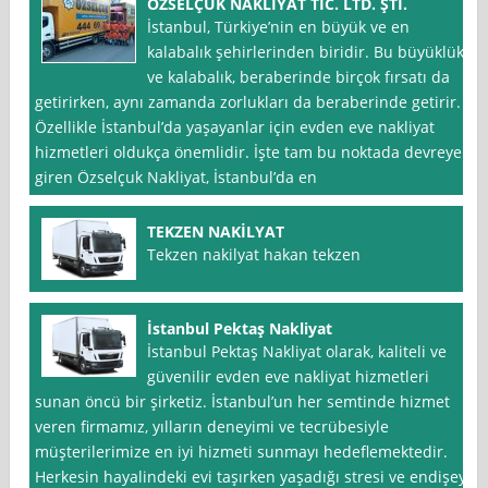
ÖZSELÇUK NAKLİYAT TİC. LTD. ŞTİ.
İstanbul, Türkiye’nin en büyük ve en
kalabalık şehirlerinden biridir. Bu büyüklük
ve kalabalık, beraberinde birçok fırsatı da
getirirken, aynı zamanda zorlukları da beraberinde getirir.
Özellikle İstanbul’da yaşayanlar için evden eve nakliyat
hizmetleri oldukça önemlidir. İşte tam bu noktada devreye
giren Özselçuk Nakliyat, İstanbul’da en
TEKZEN NAKİLYAT
Tekzen nakilyat hakan tekzen
İstanbul Pektaş Nakliyat
İstanbul Pektaş Nakliyat olarak, kaliteli ve
güvenilir evden eve nakliyat hizmetleri
sunan öncü bir şirketiz. İstanbul’un her semtinde hizmet
veren firmamız, yılların deneyimi ve tecrübesiyle
müşterilerimize en iyi hizmeti sunmayı hedeflemektedir.
Herkesin hayalindeki evi taşırken yaşadığı stresi ve endişeyi