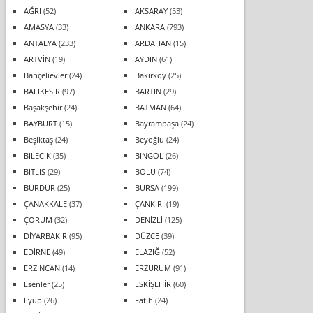
AĞRI
(52)
AKSARAY
(53)
AMASYA
(33)
ANKARA
(793)
ANTALYA
(233)
ARDAHAN
(15)
ARTVİN
(19)
AYDIN
(61)
Bahçelievler
(24)
Bakırköy
(25)
BALIKESİR
(97)
BARTIN
(29)
Başakşehir
(24)
BATMAN
(64)
BAYBURT
(15)
Bayrampaşa
(24)
Beşiktaş
(24)
Beyoğlu
(24)
BİLECİK
(35)
BİNGÖL
(26)
BİTLİS
(29)
BOLU
(74)
BURDUR
(25)
BURSA
(199)
ÇANAKKALE
(37)
ÇANKIRI
(19)
ÇORUM
(32)
DENİZLİ
(125)
DİYARBAKIR
(95)
DÜZCE
(39)
EDİRNE
(49)
ELAZIĞ
(52)
ERZİNCAN
(14)
ERZURUM
(91)
Esenler
(25)
ESKİŞEHİR
(60)
Eyüp
(26)
Fatih
(24)