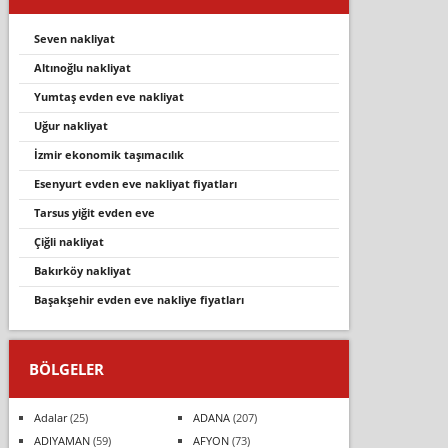
seven nakliyat
altınoğlu nakliyat
yumtaş evden eve nakli̇yat
uğur nakliyat
izmir ekonomik taşımacılık
esenyurt evden eve nakliyat fiyatları
tarsus yiğit evden eve
çi̇ğli̇ nakli̇yat
bakırköy nakliyat
başakşehir evden eve nakliye fiyatları
BÖLGELER
Adalar
(25)
ADANA
(207)
ADIYAMAN
(59)
AFYON
(73)