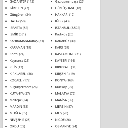
GAZİANTEP
(112)
Gaziosmanpaşa
(25)
GİRESUN
(47)
GÜMÜŞHANE
(18)
Güngören
(24)
HAKKARİ
(12)
HATAY
(50)
IĞDIR
(43)
ISPARTA
(82)
İSTANBUL
(3.522)
İZMİR
(551)
Kadıköy
(25)
KAHRAMANMARAŞ
(33)
KARABÜK
(40)
KARAMAN
(19)
KARS
(39)
Kartal
(24)
KASTAMONU
(31)
Kaynarca
(25)
KAYSERİ
(164)
KİLİS
(13)
KIRIKKALE
(31)
KIRKLARELİ
(36)
KIRŞEHİR
(19)
KOCAELİ
(172)
KONYA
(168)
Küçükçekmece
(26)
Kurtköy
(25)
KÜTAHYA
(27)
MALATYA
(75)
Maltepe
(24)
MANİSA
(96)
MARDİN
(53)
MERSİN
(87)
MUĞLA
(65)
MUŞ
(20)
NEVŞEHİR
(28)
NİĞDE
(26)
ORDU
(35)
OSMANİYE
(24)