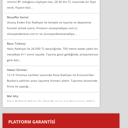
isminin B* olduğunu söyleyen kişi, 28-30 bin TL civarında bir fiyat
verdi. Fiyatın fazl...
Muzaffer Kartal:
Ulusoy Evden Eve Nakliyat ile komple ev taşıma ve depolama
hizmeti almak üzere, firmanın ulusoynaklyat.com.tr,
ulusoyevdeneve.com.tr ve ulusoyevdenevenaklya...
Banu Türksoy:
Haliç Nakliyat ile 26.000 TL karşılığında, 700 metre kadar yakın bir
mesafeye 4+1 evimi taşıdık. Taşıma günü geldiğinde, anlaşmamıza
göre beli...
Hakan Sönmez:
12-14 Temmuz tarihleri arasında Koza Nakliyat ile Erzurum’dan
Burdur’a şehirler arası taşınma hizmeti aldım. Taşınma öncesinde
firma ile yaptığı...
Mel Alty:
İnova Nakliyat Ankara ile anlaşıldı eşyayı taşıdılar parayı aldılar.
Salon duvarına bir baktım birisi boydan alüminyum renkli bantı
yapıştırm...
PLATFORM GARANTİSİ
Murat:
Merhaba, bu firmayı bir arkadaş tavsiyesi üzerine tercih ettim,