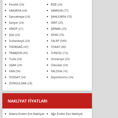
Pendik
(24)
RİZE
(24)
SAKARYA
(44)
SAMSUN
(77)
Sancaktepe
(24)
ŞANLIURFA
(70)
Sarıyer
(24)
SİİRT
(20)
SİNOP
(21)
ŞIRNAK
(25)
Şişli
(24)
SİVAS
(76)
Sultanbeyli
(24)
TALEP
(589)
TEKİRDAĞ
(47)
TOKAT
(48)
TRABZON
(45)
TUNCELİ
(16)
Tuzla
(24)
Ümraniye
(25)
UŞAK
(29)
Üsküdar
(24)
VAN
(54)
YALOVA
(16)
YOZGAT
(34)
Zeytinburnu
(24)
ZONGULDAK
(28)
NAKLIYAT FIYATLARI
Adana Evden Eve Nakliyat
Ağrı Evden Eve Nakliyat