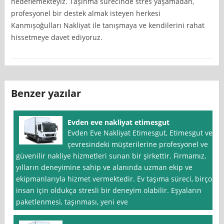
hedeflemekteyiz. Taşınma sürecinde stres yaşamadan,
profesyonel bir destek almak isteyen herkesi
Kanmışoğulları Nakliyat ile tanışmaya ve kendilerini rahat
hissetmeye davet ediyoruz.
Benzer yazılar
Evden eve nakliyat etimesgut
Evden Eve Nakliyat Etimesgut, Etimesgut ve
çevresindeki müşterilerine profesyonel ve
güvenilir nakliye hizmetleri sunan bir şirkettir. Firmamız,
yılların deneyimine sahip ve alanında uzman ekip ve
ekipmanlarıyla hizmet vermektedir. Ev taşıma süreci, birçok
insan için oldukça stresli bir deneyim olabilir. Eşyaların
paketlenmesi, taşınması, yeni eve