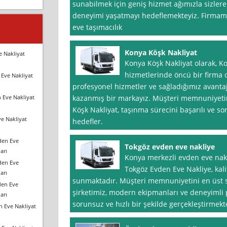
sunabilmek için geniş hizmet ağımızla sizlere h
deneyimi yaşatmayı hedeflemekteyiz. Firmamız
eve taşımacılık
Konya Köşk Nakliyat
e Nakliyat
Konya Köşk Nakliyat olarak, K
hizmetlerinde öncü bir firma
Eve Nakliyat
profesyonel hizmetler ve sağladığımız avantaj
 Eve Nakliyat
kazanmış bir markayız. Müşteri memnuniyeti
Köşk Nakliyat, taşınma sürecini başarılı ve 
e Nakliyat
hedefler.
den Eve
Tokgöz evden eve nakliye
arı
Konya merkezli evden eve nakl
den Eve
Tokgöz Evden Eve Nakliye, kalit
arı
sunmaktadır. Müşteri memnuniyetini en üst s
den Eve
şirketimiz, modern ekipmanları ve deneyimli p
arı
sorunsuz ve hızlı bir şekilde gerçekleştirmekt
n Eve Nakliyat