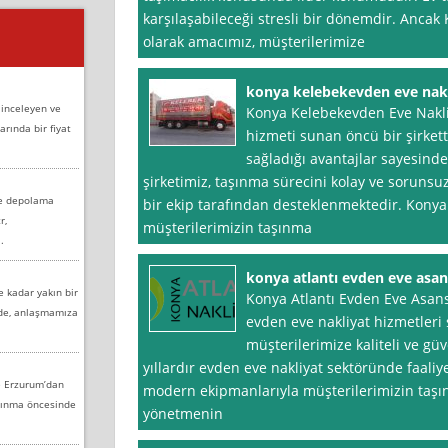
karşılaşabileceği stresli bir dönemdir. Anca
olarak amacımız, müşterilerimize
konya kelebekevden eve nakl
 inceleyen ve
Konya Kelebekevden Eve Nakliy
arında bir fiyat
hizmeti sunan öncü bir şirkett
sağladığı avantajlar sayesind
şirketimiz, taşınma sürecini kolay ve sorunsuz
ve depolama
bir ekip tarafından desteklenmektedir. Konya
r,
müşterilerimizin taşınma
.
konya atlantı evden eve asan
e kadar yakın bir
Konya Atlantı Evden Eve Asans
nde, anlaşmamıza
evden eve nakliyat hizmetleri
müşterilerimize kaliteli ve g
yıllardır evden eve nakliyat sektöründe faali
e Erzurum’dan
modern ekipmanlarıyla müşterilerimizin taşın
aşınma öncesinde
yönetmenin