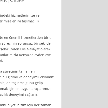
n 2015
Telefon:
indeki hizmetlerimize ve
rimize en iyi taşımacılık
nde en önemli hizmetlerden biridir
a sürecinin sorunsuz bir şekilde
ehi̇r Evden Eve Nakli̇yat olarak
anlarımızla Konya’da evden eve
iz.
nma sürecinin tamamen
r. Eğitimli ve deneyimli ekibimiz,
balajlar, taşınma günü gelip
aşımak için en uygun araçlarımızı
acılık deneyimi sağlarız.
memnuniyeti bizim için her zaman