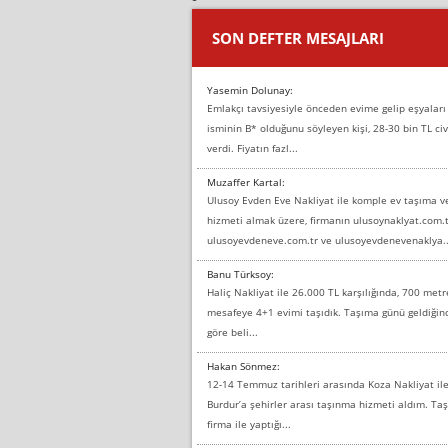
SON DEFTER MESAJLARI
Yasemin Dolunay:
Emlakçı tavsiyesiyle önceden evime gelip eşyaları
isminin B* olduğunu söyleyen kişi, 28-30 bin TL civ
verdi. Fiyatın fazl...
Muzaffer Kartal:
Ulusoy Evden Eve Nakliyat ile komple ev taşıma 
hizmeti almak üzere, firmanın ulusoynaklyat.com.t
ulusoyevdeneve.com.tr ve ulusoyevdenevenaklya..
Banu Türksoy:
Haliç Nakliyat ile 26.000 TL karşılığında, 700 metr
mesafeye 4+1 evimi taşıdık. Taşıma günü geldiği
göre beli...
Hakan Sönmez:
12-14 Temmuz tarihleri arasında Koza Nakliyat il
Burdur’a şehirler arası taşınma hizmeti aldım. T
firma ile yaptığı...