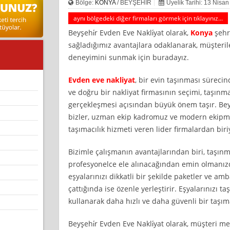
Bölge:
KONYA
/ BEYŞEHİR
Üyelik Tarihi: 13 Nisa
aynı bölgedeki diğer firmaları görmek için tıklayınız...
Beyşehi̇r Evden Eve Nakli̇yat olarak,
Konya
şehr
sağladığımız avantajlara odaklanarak, müşterile
deneyimini sunmak için buradayız.
Evden eve nakliyat
, bir evin taşınması süreci
ve doğru bir nakliyat firmasının seçimi, taşınm
gerçekleşmesi açısından büyük önem taşır. Beyş
bizler, uzman ekip kadromuz ve modern ekipm
taşımacılık hizmeti veren lider firmalardan biriy
Bizimle çalışmanın avantajlarından biri, taşı
profesyonelce ele alınacağından emin olmanızdı
eşyalarınızı dikkatli bir şekilde paketler ve am
çattığında ise özenle yerleştirir. Eşyalarınızı t
kullanarak daha hızlı ve daha güvenli bir taşım
Beyşehi̇r Evden Eve Nakli̇yat olarak, müşteri 