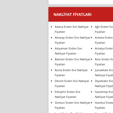
NAKLIYAT FIYATLARI
Adana Evden Eve Nakliyat
Ağrı Evden Ev
Fiyatları
Fiyatları
Aksaray Evden Eve Nakliyat
Ankara Evden 
Fiyatları
Fiyatları
Adıyaman Evden Eve
Antalya Evden
Nakliyat Fiyatları
Fiyatları
Batman Evden Eve Nakliyat
Bolu Evden Ev
Fiyatları
Fiyatları
Bursa Evden Eve Nakliyat
Çanakkale Ev
Fiyatları
Nakliyat Fiyatl
Denizli Evden Eve Nakliyat
Diyarbakır Ev
Fiyatları
Nakliyat Fiyatl
Eskişehir Evden Eve
Gaziantep Ev
Nakliyat Fiyatları
Nakliyat Fiyatl
Giresun Evden Eve Nakliyat
İstanbul Evde
Fiyatları
Fiyatları