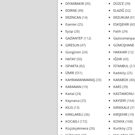
DİYARBAKIR
(95)
DÜZCE
(39)
EDİRNE
(49)
ELAZIĞ
(52)
ERZİNCAN
(14)
ERZURUM
(91
Esenler
(25)
ESKİŞEHİR
(60
Eyüp
(26)
Fatih
(24)
GAZİANTEP
(112)
Gaziosmanpa
GİRESUN
(47)
GÜMÜŞHANE
Güngören
(24)
HAKKARİ
(12)
HATAY
(50)
IĞDIR
(43)
ISPARTA
(82)
İSTANBUL
(3.5
İZMİR
(551)
Kadıköy
(25)
KAHRAMANMARAŞ
(33)
KARABÜK
(40)
KARAMAN
(19)
KARS
(39)
Kartal
(24)
KASTAMONU
Kaynarca
(25)
KAYSERİ
(164)
KİLİS
(13)
KIRIKKALE
(31
KIRKLARELİ
(36)
KIRŞEHİR
(19)
KOCAELİ
(172)
KONYA
(168)
Küçükçekmece
(26)
Kurtköy
(25)