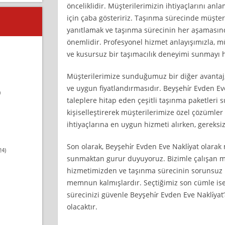
önceliklidir. Müşterilerimizin ihtiyaçlarını anl
için çaba gösteririz. Taşınma sürecinde müşter
yanıtlamak ve taşınma sürecinin her aşamasında
önemlidir. Profesyonel hizmet anlayışımızla, m
ve kusursuz bir taşımacılık deneyimi sunmayı h
Müşterilerimize sunduğumuz bir diğer avantaj,
ve uygun fiyatlandırmasıdır. Beyşehi̇r Evden Eve 
)
taleplere hitap eden çeşitli taşınma paketleri
kişiselleştirerek müşterilerimize özel çözümler
ihtiyaçlarına en uygun hizmeti alırken, gereksi
Son olarak, Beyşehi̇r Evden Eve Nakli̇yat olarak
24)
sunmaktan gurur duyuyoruz. Bizimle çalışan mü
hizmetimizden ve taşınma sürecinin sorunsuz b
memnun kalmışlardır. Seçtiğimiz son cümle ise 
sürecinizi güvenle Beyşehi̇r Evden Eve Nakli̇yat’
olacaktır.