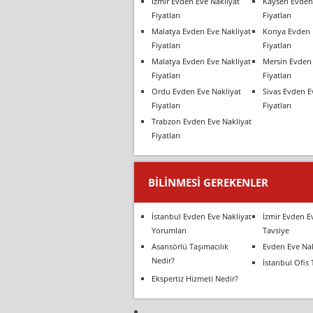
İzmir Evden Eve Nakliyat
Kayseri Evden
Fiyatları
Fiyatları
Malatya Evden Eve Nakliyat
Konya Evden 
Fiyatları
Fiyatları
Malatya Evden Eve Nakliyat
Mersin Evden 
Fiyatları
Fiyatları
Ordu Evden Eve Nakliyat
Sivas Evden E
Fiyatları
Fiyatları
Trabzon Evden Eve Nakliyat
Fiyatları
BILINMESI GEREKENLER
İstanbul Evden Eve Nakliyat
İzmir Evden E
Yorumları
Tavsiye
Asansörlü Taşımacılık
Evden Eve Nak
Nedir?
İstanbul Ofis 
Ekspertiz Hizmeti Nedir?