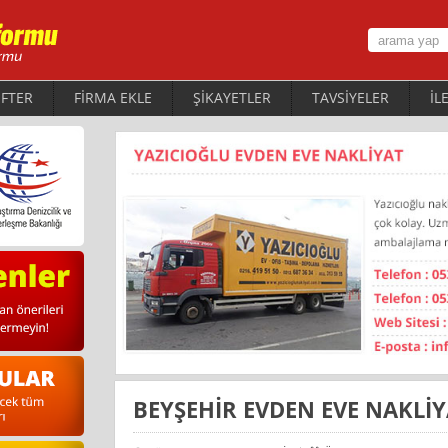
FTER
FİRMA EKLE
ŞİKAYETLER
TAVSİYELER
İL
BEYŞEHİR EVDEN EVE NAKLİ