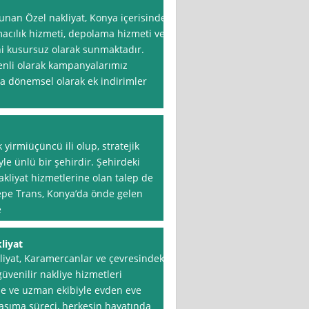
unan Özel nakliyat, Konya içerisinde
macılık hizmeti, depolama hizmeti ve
ni kusursuz olarak sunmaktadır.
zenli olarak kampanyalarımız
 dönemsel olarak ek indirimler
 yirmiüçüncü ili olup, stratejik
yle ünlü bir şehirdir. Şehirdeki
akliyat hizmetlerine olan talep de
epe Trans, Konya’da önde gelen
e
liyat
iyat, Karamercanlar ve çevresindeki
üvenilir nakliye hizmetleri
übe ve uzman ekibiyle evden eve
aşıma süreci, herkesin hayatında