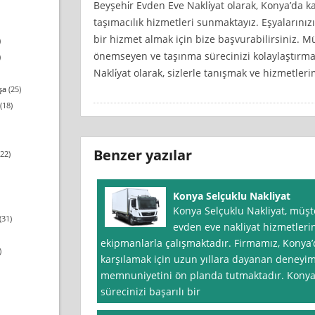
Beyşehi̇r Evden Eve Nakli̇yat olarak, Konya’da ka
taşımacılık hizmetleri sunmaktayız. Eşyalarını
bir hizmet almak için bize başvurabilirsiniz.
)
önemseyen ve taşınma sürecinizi kolaylaştırmak
)
Nakli̇yat olarak, sizlerle tanışmak ve hizmetler
şa
(25)
(18)
Benzer yazılar
22)
Konya Selçuklu Nakliyat
Konya Selçuklu Nakliyat, müşter
(31)
evden eve nakliyat hizmetleri
ekipmanlarla çalışmaktadır. Firmamız, Konya’da
)
karşılamak için uzun yıllara dayanan deneyim
memnuniyetini ön planda tutmaktadır. Konya 
sürecinizi başarılı bir