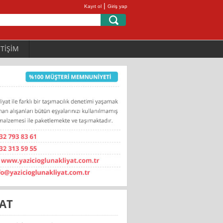
|
Kayıt ol
Giriş yap
ETİŞİM
YAT