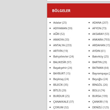
BÖLGELER
Adalar
(25)
ADANA
(207)
ADIYAMAN
(59)
AFYON
(73)
AĞRI
(52)
AKSARAY
(53)
AMASYA
(33)
ANKARA
(793)
ANTALYA
(233)
ARDAHAN
(15
ARTVİN
(19)
AYDIN
(61)
Bahçelievler
(24)
Bakırköy
(25)
BALIKESİR
(97)
BARTIN
(29)
Başakşehir
(24)
BATMAN
(64)
BAYBURT
(15)
Bayrampaşa
(
Beşiktaş
(24)
Beyoğlu
(24)
BİLECİK
(35)
BİNGÖL
(26)
BİTLİS
(29)
BOLU
(74)
BURDUR
(25)
BURSA
(199)
ÇANAKKALE
(37)
ÇANKIRI
(19)
ÇORUM
(32)
DENİZLİ
(125)