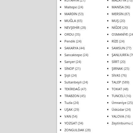
KÜTAHYA
(27)
MALATYA
(75)
Maltepe
(24)
MANİSA
(96)
MARDİN
(53)
MERSİN
(87)
MUĞLA
(65)
MUŞ
(20)
NEVŞEHİR
(28)
NİĞDE
(26)
ORDU
(35)
OSMANİYE
(24
Pendik
(24)
RİZE
(24)
SAKARYA
(44)
SAMSUN
(77)
Sancaktepe
(24)
ŞANLIURFA
(7
Sarıyer
(24)
SİİRT
(20)
SİNOP
(21)
ŞIRNAK
(25)
Şişli
(24)
SİVAS
(76)
Sultanbeyli
(24)
TALEP
(589)
TEKİRDAĞ
(47)
TOKAT
(48)
TRABZON
(45)
TUNCELİ
(16)
Tuzla
(24)
Ümraniye
(25)
UŞAK
(29)
Üsküdar
(24)
VAN
(54)
YALOVA
(16)
YOZGAT
(34)
Zeytinburnu
(
ZONGULDAK
(28)