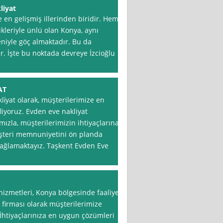
liyat
 en gelişmiş illerinden biridir. Hem
ikleriyle ünlü olan Konya, aynı
niyle göç almaktadır. Bu da
. İşte bu noktada devreye İzcioğlu
AT
̇yat olarak, müşterilerimize en
liyoruz. Evden eve nakliyat
zla, müşterilerimizin ihtiyaçlarına
teri memnuniyetini ön planda
i sağlamaktayız. Taşkent Evden Eve
hizmetleri, Konya bölgesinde faaliyet
firması olarak müşterilerimize
İhtiyaçlarınıza en uygun çözümleri