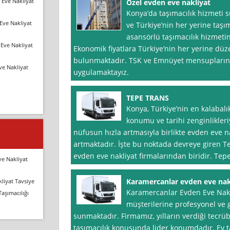
 Eve Nakliyat
Özel evden eve nakliyat
Konya’da taşımacılık hizmeti s
Eve Nakliyat
ve Türkiye’nin her yerine taşı
asansörlü taşımacılık hizmeti
Eve Nakliyat
Ekonomik fiyatlara Türkiye’nin her yerine dü
bulunmaktadır. TSK ve Emnüyet mensuplarına
ve Nakliyat
uygulamaktayız.
TEPE TRANS
Konya, Türkiye’nin en kalabalık
konumu ve tarihi zenginlikleri
nüfusun hızla artmasıyla birlikte evden eve n
artmaktadır. İşte bu noktada devreye giren T
evden eve nakliyat firmalarından biridir. Tep
ve Nakliyat
Karamercanlar evden eve nak
liyat Tavsiye
Karamercanlar Evden Eve Nakl
Taşımacılığı
müşterilerine profesyonel ve g
sunmaktadır. Firmamız, yılların verdiği tecr
taşımacılık konusunda lider konumdadır. Ev t