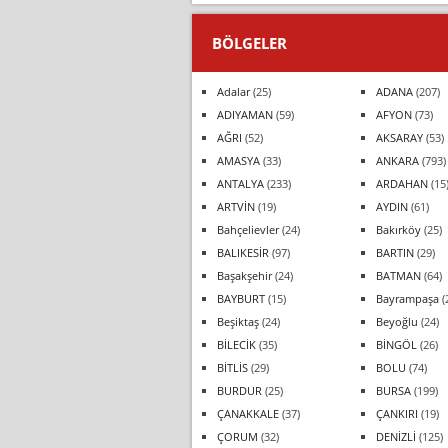
BÖLGELER
Adalar
(25)
ADANA
(207)
ADIYAMAN
(59)
AFYON
(73)
AĞRI
(52)
AKSARAY
(53)
AMASYA
(33)
ANKARA
(793)
ANTALYA
(233)
ARDAHAN
(15
ARTVİN
(19)
AYDIN
(61)
Bahçelievler
(24)
Bakırköy
(25)
BALIKESİR
(97)
BARTIN
(29)
Başakşehir
(24)
BATMAN
(64)
BAYBURT
(15)
Bayrampaşa
(
Beşiktaş
(24)
Beyoğlu
(24)
BİLECİK
(35)
BİNGÖL
(26)
BİTLİS
(29)
BOLU
(74)
BURDUR
(25)
BURSA
(199)
ÇANAKKALE
(37)
ÇANKIRI
(19)
ÇORUM
(32)
DENİZLİ
(125)