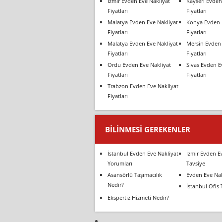
İzmir Evden Eve Nakliyat
Kayseri Evden
Fiyatları
Fiyatları
Malatya Evden Eve Nakliyat
Konya Evden 
Fiyatları
Fiyatları
Malatya Evden Eve Nakliyat
Mersin Evden 
Fiyatları
Fiyatları
Ordu Evden Eve Nakliyat
Sivas Evden E
Fiyatları
Fiyatları
Trabzon Evden Eve Nakliyat
Fiyatları
BILINMESI GEREKENLER
İstanbul Evden Eve Nakliyat
İzmir Evden E
Yorumları
Tavsiye
Asansörlü Taşımacılık
Evden Eve Nak
Nedir?
İstanbul Ofis 
Ekspertiz Hizmeti Nedir?