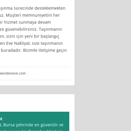
 taşınma sürecinde desteklemekten
uz. Müşteri memnuniyetini her
r bir hizmet sunmaya devam
ize güvenebilirsiniz. Taşınmanın
en, sizin için yeni bir başlangıç
n Eve Nakliyat, size taşınmanın
 buradadır. Bizimle iletişime geçin
akevdeneve.com
at
, Bursa şehrinde en güvenilir ve