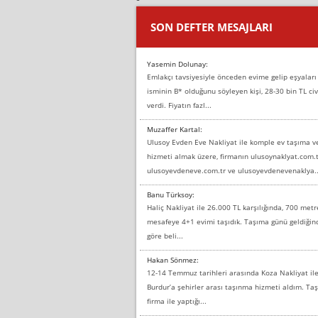
SON DEFTER MESAJLARI
Yasemin Dolunay:
Emlakçı tavsiyesiyle önceden evime gelip eşyaları
isminin B* olduğunu söyleyen kişi, 28-30 bin TL civ
verdi. Fiyatın fazl...
Muzaffer Kartal:
Ulusoy Evden Eve Nakliyat ile komple ev taşıma 
hizmeti almak üzere, firmanın ulusoynaklyat.com.t
ulusoyevdeneve.com.tr ve ulusoyevdenevenaklya..
Banu Türksoy:
Haliç Nakliyat ile 26.000 TL karşılığında, 700 metr
mesafeye 4+1 evimi taşıdık. Taşıma günü geldiği
göre beli...
Hakan Sönmez:
12-14 Temmuz tarihleri arasında Koza Nakliyat il
Burdur’a şehirler arası taşınma hizmeti aldım. T
firma ile yaptığı...