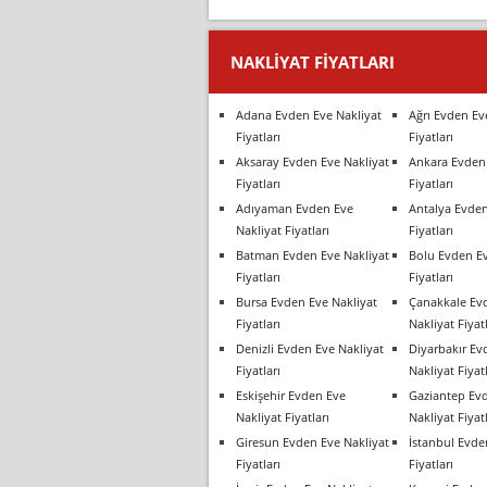
NAKLIYAT FIYATLARI
Adana Evden Eve Nakliyat
Ağrı Evden Ev
Fiyatları
Fiyatları
Aksaray Evden Eve Nakliyat
Ankara Evden 
Fiyatları
Fiyatları
Adıyaman Evden Eve
Antalya Evden
Nakliyat Fiyatları
Fiyatları
Batman Evden Eve Nakliyat
Bolu Evden Ev
Fiyatları
Fiyatları
Bursa Evden Eve Nakliyat
Çanakkale Ev
Fiyatları
Nakliyat Fiyatl
Denizli Evden Eve Nakliyat
Diyarbakır Ev
Fiyatları
Nakliyat Fiyatl
Eskişehir Evden Eve
Gaziantep Ev
Nakliyat Fiyatları
Nakliyat Fiyatl
Giresun Evden Eve Nakliyat
İstanbul Evde
Fiyatları
Fiyatları