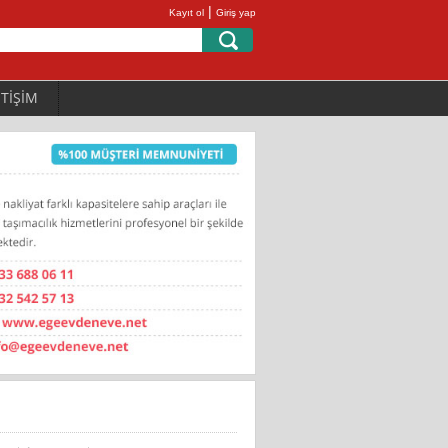
|
Kayıt ol
Giriş yap
ETİŞİM