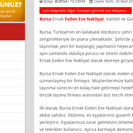
Bölge:
BURSA
/ YILDIRIM
Üyelik Tarihi: 26 Mart 2
aynı bölgedeki diğer firmaları görmek için tıklayınız...
Bursa
Ernak
Evden Eve Nakliyat
: Kaliteli ve G
Bursa, Türkiye’nin en kalabalık dördüncü şehri 
zenginlikleriyle ön plana çıkmaktadır. Şehirde 
taşınmak, yeni bir başlangıç yapmanın heyecan
aynı zamanda oldukça yorucu ve stresli olabili
Ernak Evden Eve Nakliyat olarak devreye giriyo
Bursa Ernak Evden Eve Nakliyat olarak, evden 
uzmanlaşmış bir firmayız. Müşterilerimize kalit
taşınma sürecini en kolay hale getirmeyi hedefl
birçok taşıma firması arasından bizi tercih etm
İlk olarak, Bursa Ernak Evden Eve Nakliyat olara
ekibe sahibiz. Ekibimiz, ev eşyalarınızı güvenli b
yerleştirir. Eşyalarınıza zarar gelmesini önle
ve teknikler kullanırız. Ayrıca karmaşık demont