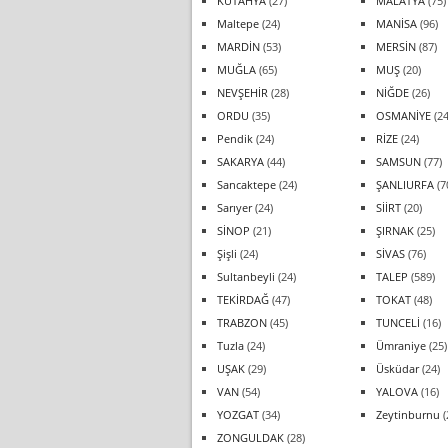
KÜTAHYA
(27)
MALATYA
(75)
Maltepe
(24)
MANİSA
(96)
MARDİN
(53)
MERSİN
(87)
MUĞLA
(65)
MUŞ
(20)
NEVŞEHİR
(28)
NİĞDE
(26)
ORDU
(35)
OSMANİYE
(24
Pendik
(24)
RİZE
(24)
SAKARYA
(44)
SAMSUN
(77)
Sancaktepe
(24)
ŞANLIURFA
(7
Sarıyer
(24)
SİİRT
(20)
SİNOP
(21)
ŞIRNAK
(25)
Şişli
(24)
SİVAS
(76)
Sultanbeyli
(24)
TALEP
(589)
TEKİRDAĞ
(47)
TOKAT
(48)
TRABZON
(45)
TUNCELİ
(16)
Tuzla
(24)
Ümraniye
(25)
UŞAK
(29)
Üsküdar
(24)
VAN
(54)
YALOVA
(16)
YOZGAT
(34)
Zeytinburnu
(
ZONGULDAK
(28)