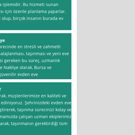
a işlemidir. Bu hizmeti sunan
ası için özenle planlama yaparlar.
i olup, birçok insanın burada ev
iye
recinde en stresli ve zahmetli
balajlanması, taşınması ve yeni eve
esi gereken bu süreç, uzmanlık
ve Nakliye olarak, Bursa ve
güvenilir evden eve
T
ak, müşterilerimize en kaliteli ve
e ediniyoruz. Şehrinizdeki evden eve
ştirerek, taşınma sürecinizi kolay ve
Firmamızda çalışan uzman ekiplerimiz,
arak, taşınmanın gerektirdiği tüm