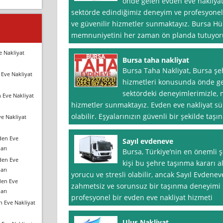
önde gelen evden eve nakliyat h
sektörde edindiğimiz deneyim ve profesyonel e
ve güvenilir hizmetler sunmaktayız. Bursa Hür
memnuniyetini her zaman ön planda tutuyoru
e Nakliyat
Bursa taha nakliyat
Bursa Taha Nakliyat, Bursa şe
Eve Nakliyat
hizmetleri konusunda önde gel
sektördeki deneyimlerimizle, m
 Eve Nakliyat
hizmetler sunmaktayız. Evden eve nakliyat sür
olabilir. Eşyalarınızın güvenli bir şekilde taşı
e Nakliyat
den Eve
Sayıl evdeneve
arı
Bursa, Türkiye’nin en önemli şe
den Eve
kişi bu şehre taşınma kararı 
arı
yorucu ve stresli olabilir, ancak Sayıl Evdene
den Eve
zahmetsiz ve sorunsuz bir taşınma deneyimi 
arı
profesyonel bir evden eve nakliyat hizmeti
n Eve Nakliyat
Ulus Nakliyat