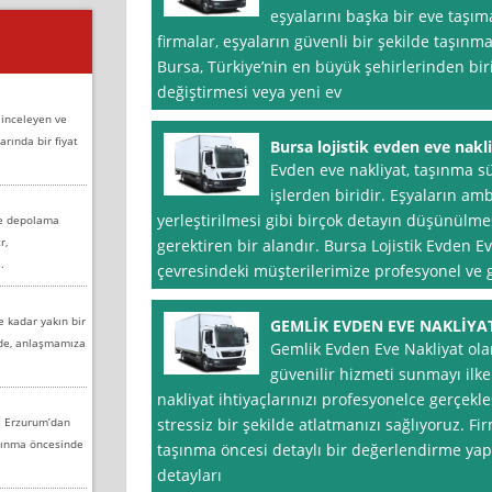
eşyalarını başka bir eve taşım
firmalar, eşyaların güvenli bir şekilde taşınm
Bursa, Türkiye’nin en büyük şehirlerinden bir
değiştirmesi veya yeni ev
 inceleyen ve
arında bir fiyat
Bursa lojistik evden eve nakl
Evden eve nakliyat, taşınma sü
işlerden biridir. Eşyaların am
yerleştirilmesi gibi birçok detayın düşünülm
ve depolama
r,
gerektiren bir alandır. Bursa Lojistik Evden E
.
çevresindeki müşterilerimize profesyonel ve 
e kadar yakın bir
GEMLİK EVDEN EVE NAKLİYA
nde, anlaşmamıza
Gemlik Evden Eve Nakliyat olar
güvenilir hizmeti sunmayı ilk
nakliyat ihtiyaçlarınızı profesyonelce gerçekle
e Erzurum’dan
stressiz bir şekilde atlatmanızı sağlıyoruz. 
aşınma öncesinde
taşınma öncesi detaylı bir değerlendirme yap
detayları