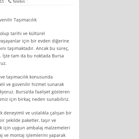
015
Telefon:
üvenilir Taşımacılık
olup tarihi ve kültürel
yaşayanlar için bir evden diğerine
ını taşımaktadır. Ancak bu süreç,
r. İşte tam da bu noktada Bursa
ruz.
eve taşımacılık konusunda
eli ve güvenilir hizmet sunarak
iyoruz. Bursa’da faaliyet gösteren
eniz için birkaç neden sunabiliriz.
k deneyimli ve ustalıkla çalışan bir
ir şekilde paketler, taşır ve
mek için uygun ambalaj malzemeleri
aj ve montaj işlemlerini yaparak