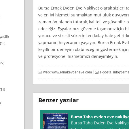
Bursa Ernak Evden Eve Nakliyat olarak sizleri
ve en iyi hizmeti sunmaktan mutluluk duyuyor
)
zaman ön planda tutarak, kaliteli ve güvenili
)
edeceğiz. Eşyalarınızı güvenle taşımanız için b
yorucu ve stresli sürecini en kolay hale getirirk
şa
(25)
yapmanın heyecanını yaşayın. Bursa Ernak Evde
(18)
keyifli bir deneyim olabileceğini göstermek için
ve profesyonel hizmetimizi deneyimleyin.
22)
web: www.ernakevdeneve.com
e-posta:
info@ern
(31)
Benzer yazılar
)
Bursa Taha evden eve nakliy
Bursa Taha Evden Eve Nakliyat