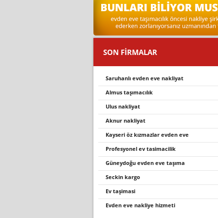
SON FİRMALAR
saruhanli evden eve nakli̇yat
almus taşimacilik
ulus nakliyat
aknur nakli̇yat
kayseri̇ öz kizmazlar evden eve
profesyonel ev tasi̇maci̇li̇k
güneydoğu evden eve taşıma
seckin kargo
ev taşimasi
evden eve nakliye hizmeti