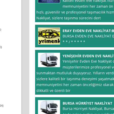
kaliteli evden eve nakliyat hi
memnuniyetini her zaman ön p
hızlı, güvenilir ve profesyonel taşımacılık h
Nakliyat, sizlere taşınma sürecini dert
)
ERAY EVDEN EVE NAKLİYAT:
BURSA EVDEN EVE NAKLİYAT E
* * / * * * * *
0)
YENİŞEHİR EVDEN EVE NAKLİY
Yenişehir Evden Eve Nakliyat 
müşterilerimize profesyonel ve
sunmaktan mutluluk duyuyoruz. Yılların verdi
sizlere kaliteli bir taşınma deneyimi yaşatmak
memnuniyetini her zaman önceliğimiz olarak
dikkatli ve özenli bir
BURSA HÜRRİYET NAKLİYAT
24)
Bursa Hürriyet Nakliyat, Bursa