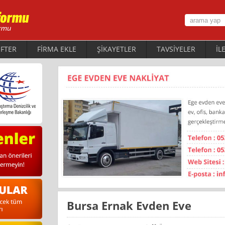
FTER
FİRMA EKLE
ŞİKAYETLER
TAVSİYELER
İL
Bursa Ernak Evden Eve