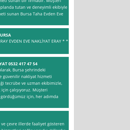
zmeti sunan bir firmadır. Müşteri
landa tutan ve deneyimli ekibiyle
izmeti sunan Bursa Taha Evden Eve
BURSA
RAY EVDEN EVE NAKLİYAT ERAY * *
AT 0532 417 47 54
olarak, Bursa şehrindeki
 güvenilir nakliyat hizmeti
ği tecrübe ve uzman ekibimizle,
 için çalışıyoruz. Müşteri
 gördüğümüz için, her adımda
 ve çevre illerde faaliyet gösteren