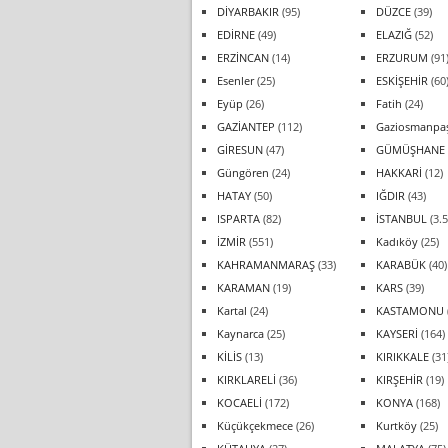
DİYARBAKIR
(95)
DÜZCE
(39)
EDİRNE
(49)
ELAZIĞ
(52)
ERZİNCAN
(14)
ERZURUM
(91
Esenler
(25)
ESKİŞEHİR
(60
Eyüp
(26)
Fatih
(24)
GAZİANTEP
(112)
Gaziosmanpa
GİRESUN
(47)
GÜMÜŞHANE
Güngören
(24)
HAKKARİ
(12)
HATAY
(50)
IĞDIR
(43)
ISPARTA
(82)
İSTANBUL
(3.5
İZMİR
(551)
Kadıköy
(25)
KAHRAMANMARAŞ
(33)
KARABÜK
(40)
KARAMAN
(19)
KARS
(39)
Kartal
(24)
KASTAMONU
Kaynarca
(25)
KAYSERİ
(164)
KİLİS
(13)
KIRIKKALE
(31
KIRKLARELİ
(36)
KIRŞEHİR
(19)
KOCAELİ
(172)
KONYA
(168)
Küçükçekmece
(26)
Kurtköy
(25)