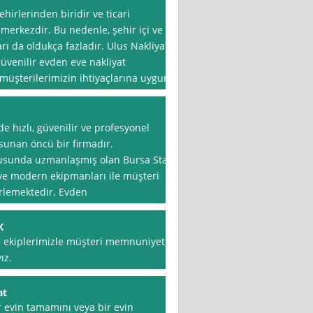
hirlerinden biridir ve ticari
 merkezdir. Bu nedenle, şehir içi ve
ları da oldukça fazladır. Ulus Nakliyat
güvenilir evden eve nakliyat
 müşterilerimizin ihtiyaçlarına uygun
de hızlı, güvenilir ve profesyonel
 sunan öncü bir firmadır.
nusunda uzmanlaşmış olan Bursa Star
i ve modern ekipmanları ile müşteri
rlemektedir. Evden
K
l ekiplerimizle müşteri memnuniyeti
ız.
at
r evin tamamını veya bir evin