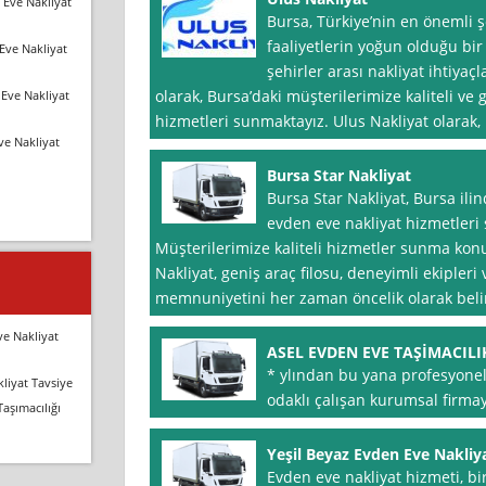
 Eve Nakliyat
Bursa, Türkiye’nin en önemli şe
faaliyetlerin yoğun olduğu bir
Eve Nakliyat
şehirler arası nakliyat ihtiyaç
olarak, Bursa’daki müşterilerimize kaliteli ve 
Eve Nakliyat
hizmetleri sunmaktayız. Ulus Nakliyat olarak,
ve Nakliyat
Bursa Star Nakliyat
Bursa Star Nakliyat, Bursa ilin
evden eve nakliyat hizmetleri
Müşterilerimize kaliteli hizmetler sunma ko
Nakliyat, geniş araç filosu, deneyimli ekipler
memnuniyetini her zaman öncelik olarak beli
ve Nakliyat
ASEL EVDEN EVE TAŞİMACILI
* ylından bu yana profesyone
liyat Tavsiye
odaklı çalışan kurumsal firmay
Taşımacılığı
Yeşil Beyaz Evden Eve Nakliy
Evden eve nakliyat hizmeti, bi