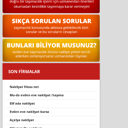
SON FİRMALAR
nakliyat filosu net
mu-do evden eve nakli̇yat /taşima
elif ada nakliyat
evden eve nakliyat bursa
açelya nakli̇yat