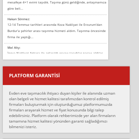
mesafeye 4+1 evimi taşıdık. Taşıma günü geldiğinde, anlaşmamıza
göre beli...
Hakan Sönmez:
12-14 Temmuz tarihleri arasında Koza Nakliyat ile Erzurum’dan
Burdur’a şehirler arası taşınma hizmeti aldım. Taşınma öncesinde
firma ile yaptığı...
Mel Alty:
İnova Nakliyat Ankara ile anlaşıldı eşyayı taşıdılar parayı aldılar.
Salon duvarına bir baktım birisi boydan alüminyum renkli bantı
yapıştırm...
PLATFORM GARANTİSİ
Murat:
Merhaba, bu firmayı bir arkadaş tavsiyesi üzerine tercih ettim,
hiçbir sıkıntı yaşanmayacağını ve kendilerinin çok titiz
Evden eve taşımacılık ihtiyacı duyan kişiler ile alanında uzman
çalıştıklarını, müş...
olan belgeli ve hizmet kalitesi tarafımızdan kontrol edilmiş
firmaları buluşturmak için oluşturduğumuz platformumuzda
Ahmet:
firmaları arayarak hizmet ve fiyat konusunda bilgi talep
Lüleburgaz güngünes evden eve naklyat eşyalarımı taşımak için
edebilirsiniz. Platform olarak rehberimizde yer alan firmaların
anlaştık sabah eve geldiklerinde de eşyalarımı düzgün şekilde
tamamına hizmet kalitesi yönünden garanti sağladığımızı
sarcaz demelerine r...
bilmenizi isteriz.
mehmet güldü:
Ankara ALİCANLAR NAKLİYAT Tutarsız ve ticari ahlak problemleri