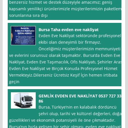
benzersiz hizmet ve destek düzeyiyle amacımız; geniş
kapsamlı yenilikçi ürünlerimizle müşterilerimizin paketleme
sorunlarına sıra dışı
Bursa Taha evden eve nakliyat
Evden Eve Nakliyat sektöründe profesyonel
ekibi olan deneyimli bir firmayız.
Önceliğimiz müşterilerimizin memnuniyeti
ve evlerini sorunsuz olarak taşımaktır. Bursa’da Evden Eve
Nakliyat, Evden Eve Taşımacılık, Ofis Nakliyatı, Şehirler Arası
Evden Eve Nakliyat ve Birçok Konuda Profesyonel Hizmet
Vermekteyiz.Dilerseniz Ücretsiz Keşif İçin hemen irtibata
geçin
GEMLİK EVDEN EVE NAKLİYAT 0537 727 33
86
Bursa, Türkiye’nin en kalabalık dördüncü
şehri olup, tarihi ve kültürel değerleri, doğal
güzellikleri ve ekonomik potansiyeli ile öne çıkmaktadır.
Bursa’nın hızla gelişen bir şehir olması, evden eve nakliyat