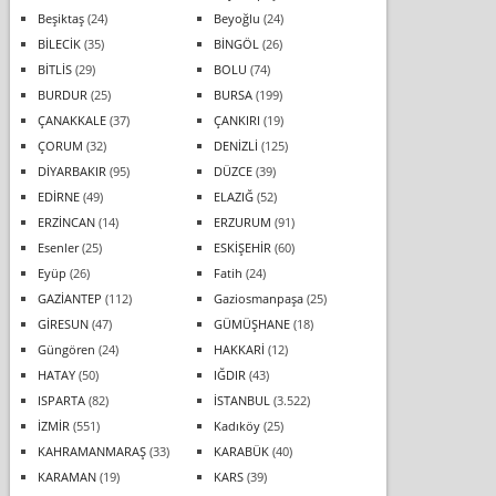
Beşiktaş
(24)
Beyoğlu
(24)
BİLECİK
(35)
BİNGÖL
(26)
BİTLİS
(29)
BOLU
(74)
BURDUR
(25)
BURSA
(199)
ÇANAKKALE
(37)
ÇANKIRI
(19)
ÇORUM
(32)
DENİZLİ
(125)
DİYARBAKIR
(95)
DÜZCE
(39)
EDİRNE
(49)
ELAZIĞ
(52)
ERZİNCAN
(14)
ERZURUM
(91)
Esenler
(25)
ESKİŞEHİR
(60)
Eyüp
(26)
Fatih
(24)
GAZİANTEP
(112)
Gaziosmanpaşa
(25)
GİRESUN
(47)
GÜMÜŞHANE
(18)
Güngören
(24)
HAKKARİ
(12)
HATAY
(50)
IĞDIR
(43)
ISPARTA
(82)
İSTANBUL
(3.522)
İZMİR
(551)
Kadıköy
(25)
KAHRAMANMARAŞ
(33)
KARABÜK
(40)
KARAMAN
(19)
KARS
(39)