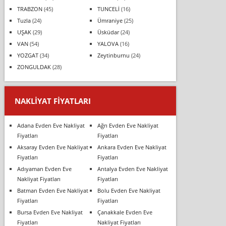
TRABZON
(45)
TUNCELİ
(16)
Tuzla
(24)
Ümraniye
(25)
UŞAK
(29)
Üsküdar
(24)
VAN
(54)
YALOVA
(16)
YOZGAT
(34)
Zeytinburnu
(24)
ZONGULDAK
(28)
NAKLIYAT FIYATLARI
Adana Evden Eve Nakliyat
Ağrı Evden Eve Nakliyat
Fiyatları
Fiyatları
Aksaray Evden Eve Nakliyat
Ankara Evden Eve Nakliyat
Fiyatları
Fiyatları
Adıyaman Evden Eve
Antalya Evden Eve Nakliyat
Nakliyat Fiyatları
Fiyatları
Batman Evden Eve Nakliyat
Bolu Evden Eve Nakliyat
Fiyatları
Fiyatları
Bursa Evden Eve Nakliyat
Çanakkale Evden Eve
Fiyatları
Nakliyat Fiyatları