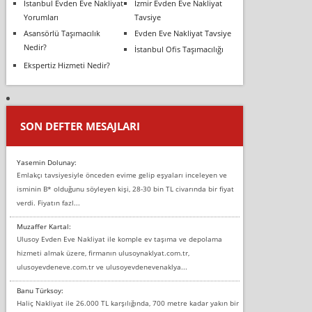
İstanbul Evden Eve Nakliyat
İzmir Evden Eve Nakliyat
Yorumları
Tavsiye
Asansörlü Taşımacılık
Evden Eve Nakliyat Tavsiye
Nedir?
İstanbul Ofis Taşımacılığı
Ekspertiz Hizmeti Nedir?
SON DEFTER MESAJLARI
Yasemin Dolunay:
Emlakçı tavsiyesiyle önceden evime gelip eşyaları inceleyen ve
isminin B* olduğunu söyleyen kişi, 28-30 bin TL civarında bir fiyat
verdi. Fiyatın fazl...
Muzaffer Kartal:
Ulusoy Evden Eve Nakliyat ile komple ev taşıma ve depolama
hizmeti almak üzere, firmanın ulusoynaklyat.com.tr,
ulusoyevdeneve.com.tr ve ulusoyevdenevenaklya...
Banu Türksoy:
Haliç Nakliyat ile 26.000 TL karşılığında, 700 metre kadar yakın bir