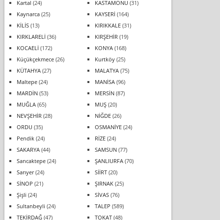
Kartal
(24)
KASTAMONU
(31)
Kaynarca
(25)
KAYSERİ
(164)
KİLİS
(13)
KIRIKKALE
(31)
KIRKLARELİ
(36)
KIRŞEHİR
(19)
KOCAELİ
(172)
KONYA
(168)
Küçükçekmece
(26)
Kurtköy
(25)
KÜTAHYA
(27)
MALATYA
(75)
Maltepe
(24)
MANİSA
(96)
MARDİN
(53)
MERSİN
(87)
MUĞLA
(65)
MUŞ
(20)
NEVŞEHİR
(28)
NİĞDE
(26)
ORDU
(35)
OSMANİYE
(24)
Pendik
(24)
RİZE
(24)
SAKARYA
(44)
SAMSUN
(77)
Sancaktepe
(24)
ŞANLIURFA
(70)
Sarıyer
(24)
SİİRT
(20)
SİNOP
(21)
ŞIRNAK
(25)
Şişli
(24)
SİVAS
(76)
Sultanbeyli
(24)
TALEP
(589)
TEKİRDAĞ
(47)
TOKAT
(48)