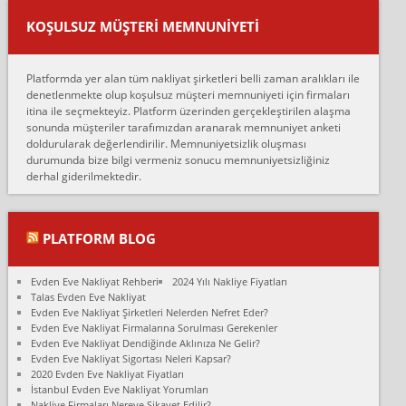
var verdikleri fiyat teklifini arttırdılar. Sonrasında taşıma gününde
KOŞULSUZ MÜŞTERI MEMNUNIYETI
oldukça tutarsı...
Erol:
Platformda yer alan tüm nakliyat şirketleri belli zaman aralıkları ile
Ankara Alicanlar naklyat tel 5465524025. 2600 TL'ye ankaradan
denetlenmekte olup koşulsuz müşteri memnuniyeti için firmaları
Konya ya Alicanlar naklyat la anlaştık bu şahıs evin taşınacağı gün
itina ile seçmekteyiz. Platform üzerinden gerçekleştirilen alaşma
fiyatın mazoto gele...
sonunda müşteriler tarafımızdan aranarak memnuniyet anketi
doldurularak değerlendirilir. Memnuniyetsizlik oluşması
Fatih kokmese:
durumunda bize bilgi vermeniz sonucu memnuniyetsizliğiniz
Diyarbakır dan eşyamı getirtmek için anlaştım sözleşme yaptım.
derhal giderilmektedir.
Son anda fiyat artırdılar.. mecburiyetten tasittim.. bu kişiler ağrılı
Ankara merk...
Ali:
PLATFORM BLOG
İzmir de evim naklyat diye bir firmaya ev taşıttık, çok pişman
olduk. Asansörlü dediler sonra uraya asansör kurulmaz dediler
Evden Eve Nakliyat Rehberi
2024 Yılı Nakliye Fiyatları
fark istediler. ortada asa...
Talas Evden Eve Nakliyat
Evden Eve Nakliyat Şirketleri Nelerden Nefret Eder?
Nimet:
Evden Eve Nakliyat Firmalarına Sorulması Gerekenler
Ben 2021 Ağustos ilk haftası Evimi taşıdım yani İstanbul'un bir
Evden Eve Nakliyat Dendiğinde Aklınıza Ne Gelir?
Mahallesi'nden bir başka Mahallesi'ne yani Ümraniye bölgesinde
Evden Eve Nakliyat Sigortası Neleri Kapsar?
oturuyorum önceleri ara...
2020 Evden Eve Nakliyat Fiyatları
İstanbul Evden Eve Nakliyat Yorumları
Nimet Köse:
Nakliye Firmaları Nereye Şikayet Edilir?