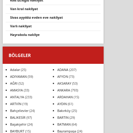
kilis izcioğlu nakliyat
van kral nakliyat
si̇vas ayyildiz evden eve nakli̇yat
varli nakli̇yat
hayrabolu nakli̇ye
BÖLGELER
Adalar
(25)
ADANA
(207)
ADIYAMAN
(59)
AFYON
(73)
AĞRI
(52)
AKSARAY
(53)
AMASYA
(33)
ANKARA
(793)
ANTALYA
(233)
ARDAHAN
(15)
ARTVİN
(19)
AYDIN
(61)
Bahçelievler
(24)
Bakırköy
(25)
BALIKESİR
(97)
BARTIN
(29)
Başakşehir
(24)
BATMAN
(64)
BAYBURT
(15)
Bayrampaşa
(24)