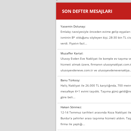
SON DEFTER MESAJLARI
Yasemin Dolunay:
Emlakçı tavsiyesiyle önceden evime gelip eşyaları
isminin B* olduğunu söyleyen kişi, 28-30 bin TL civ
verdi. Fiyatın fazl...
Muzaffer Kartal:
Ulusoy Evden Eve Nakliyat ile komple ev taşıma 
hizmeti almak üzere, firmanın ulusoynaklyat.com.t
ulusoyevdeneve.com.tr ve ulusoyevdenevenaklya..
Banu Türksoy:
Haliç Nakliyat ile 26.000 TL karşılığında, 700 metr
mesafeye 4+1 evimi taşıdık. Taşıma günü geldiği
göre beli...
Hakan Sönmez:
12-14 Temmuz tarihleri arasında Koza Nakliyat il
Burdur’a şehirler arası taşınma hizmeti aldım. T
firma ile yaptığı...