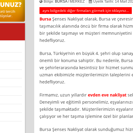
Bölge:
BURSA
/ MERKEZ
Üyelik Tarihi: 14 Mart 2
aynı bölgedeki diğer firmaları görmek için tıklayınız...
Bursa
Şenses Nakliyat olarak, Bursa ve çevresi
taşımacılık alanında öncü bir firma olarak hizm
bir şekilde taşımayı ve müşteri memnuniyetin
hedefliyoruz.
Bursa, Türkiye’nin en büyük 4. şehri olup sanay
önemli bir konuma sahiptir. Bu nedenle, Bursa 
ve şehirlerarasında kesintisiz bir hizmet sunma
uzman ekibimizle müşterilerimizin taleplerini e
hedefliyoruz.
Firmamız, uzun yıllardır
evden eve nakliyat
sek
Deneyimli ve eğitimli personelimiz, eşyalarınızı 
şekilde taşımaktadır. Müşterilerimizin eşyalar
çalışıyor ve her taşıma işlemine özel bir planl
Bursa Şenses Nakliyat olarak sunduğumuz hizme