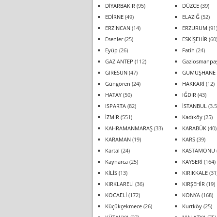
DİYARBAKIR
(95)
DÜZCE
(39)
EDİRNE
(49)
ELAZIĞ
(52)
ERZİNCAN
(14)
ERZURUM
(91
Esenler
(25)
ESKİŞEHİR
(60
Eyüp
(26)
Fatih
(24)
GAZİANTEP
(112)
Gaziosmanpa
GİRESUN
(47)
GÜMÜŞHANE
Güngören
(24)
HAKKARİ
(12)
HATAY
(50)
IĞDIR
(43)
ISPARTA
(82)
İSTANBUL
(3.5
İZMİR
(551)
Kadıköy
(25)
KAHRAMANMARAŞ
(33)
KARABÜK
(40)
KARAMAN
(19)
KARS
(39)
Kartal
(24)
KASTAMONU
Kaynarca
(25)
KAYSERİ
(164)
KİLİS
(13)
KIRIKKALE
(31
KIRKLARELİ
(36)
KIRŞEHİR
(19)
KOCAELİ
(172)
KONYA
(168)
Küçükçekmece
(26)
Kurtköy
(25)