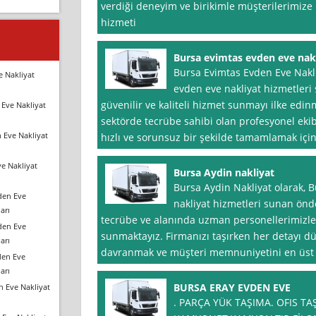
verdiği deneyim ve birikimle müşterilerimize
hizmeti
Bursa evimtas evden eve nak
Bursa Evimtas Evden Eve Nakl
e Nakliyat
evden eve nakliyat hizmetleri 
güvenilir ve kaliteli hizmet sunmayı ilke edin
Eve Nakliyat
sektörde tecrübe sahibi olan profesyonel ekib
 Eve Nakliyat
hızlı ve sorunsuz bir şekilde tamamlamak için
e Nakliyat
Bursa Aydin nakliyat
Bursa Aydin Nakliyat olarak, 
den Eve
nakliyat hizmetleri sunan önde 
arı
tecrübe ve alanında uzman personellerimizle 
den Eve
sunmaktayız. Firmanızı taşırken her detayı d
arı
davranmak ve müşteri memnuniyetini en üst
den Eve
arı
BURSA ERAY EVDEN EVE
n Eve Nakliyat
. PARÇA YÜK TAŞIMA. OFIS TA