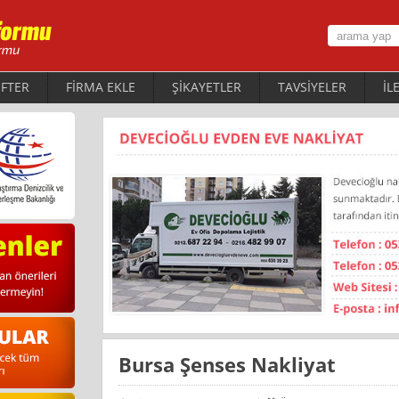
FTER
FİRMA EKLE
ŞİKAYETLER
TAVSİYELER
İL
Bursa Şenses Nakliyat