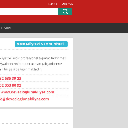
|
Kayıt ol
Giriş yap
ETİŞİM