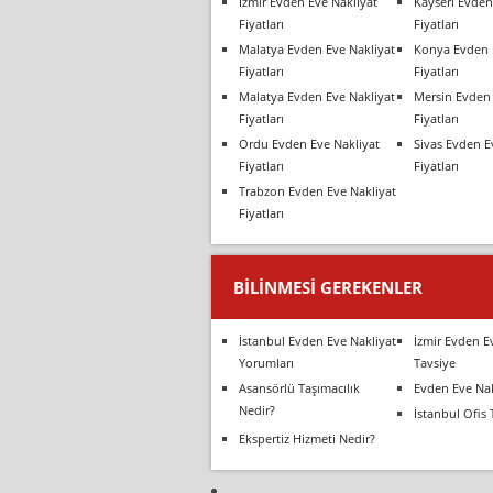
İzmir Evden Eve Nakliyat
Kayseri Evden
Fiyatları
Fiyatları
Malatya Evden Eve Nakliyat
Konya Evden 
Fiyatları
Fiyatları
Malatya Evden Eve Nakliyat
Mersin Evden 
Fiyatları
Fiyatları
Ordu Evden Eve Nakliyat
Sivas Evden E
Fiyatları
Fiyatları
Trabzon Evden Eve Nakliyat
Fiyatları
BILINMESI GEREKENLER
İstanbul Evden Eve Nakliyat
İzmir Evden E
Yorumları
Tavsiye
Asansörlü Taşımacılık
Evden Eve Nak
Nedir?
İstanbul Ofis 
Ekspertiz Hizmeti Nedir?