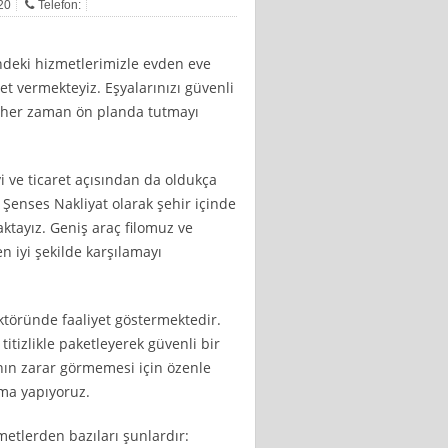
020
Telefon:
ndeki hizmetlerimizle evden eve
et vermekteyiz. Eşyalarınızı güvenli
i her zaman ön planda tutmayı
i ve ticaret açısından da oldukça
Şenses Nakliyat olarak şehir içinde
ktayız. Geniş araç filomuz ve
n iyi şekilde karşılamayı
töründe faaliyet göstermektedir.
titizlikle paketleyerek güvenli bir
ının zarar görmemesi için özenle
ama yapıyoruz.
tlerden bazıları şunlardır: