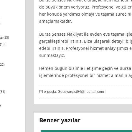
de büyük önem veriyoruz. Profesyonel ve güler 
her konuda yardımcı olmayı ve taşıma sürecini 
)
amaçlamaktadır.
)
Bursa Şenses Nakliyat ile evden eve taşıma işl
şa
(25)
gerçekleştirebilirsiniz. Bize ulaşarak detaylı bilgi
(18)
edebilirsiniz. Profesyonel hizmet anlayışımızı en
sunmaktayız.
22)
Hemen bugün bizimle iletişime geçin ve Bursa 
işlemlerinde profesyonel bir hizmet almanın ayr
(31)
e-posta:
Geceyargici94@hotmail.com
)
Benzer yazılar