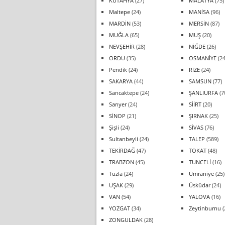
KÜTAHYA
(27)
MALATYA
(75)
Maltepe
(24)
MANİSA
(96)
MARDİN
(53)
MERSİN
(87)
MUĞLA
(65)
MUŞ
(20)
NEVŞEHİR
(28)
NİĞDE
(26)
ORDU
(35)
OSMANİYE
(24
Pendik
(24)
RİZE
(24)
SAKARYA
(44)
SAMSUN
(77)
Sancaktepe
(24)
ŞANLIURFA
(7
Sarıyer
(24)
SİİRT
(20)
SİNOP
(21)
ŞIRNAK
(25)
Şişli
(24)
SİVAS
(76)
Sultanbeyli
(24)
TALEP
(589)
TEKİRDAĞ
(47)
TOKAT
(48)
TRABZON
(45)
TUNCELİ
(16)
Tuzla
(24)
Ümraniye
(25)
UŞAK
(29)
Üsküdar
(24)
VAN
(54)
YALOVA
(16)
YOZGAT
(34)
Zeytinburnu
(
ZONGULDAK
(28)