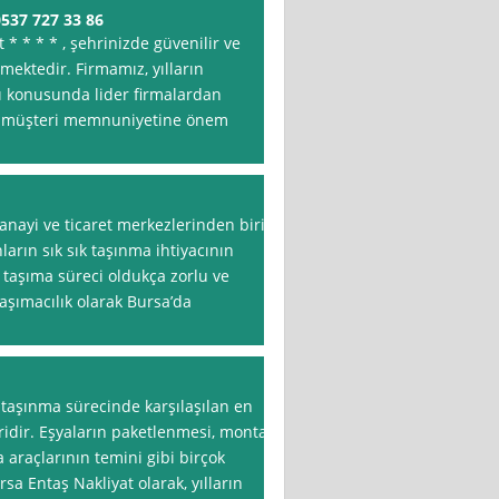
537 727 33 86
t * * * * , şehrinizde güvenilir ve
rmektedir. Firmamız, yılların
ı konusunda lider firmalardan
arak müşteri memnuniyetine önem
anayi ve ticaret merkezlerinden biri
ların sık sık taşınma ihtiyacının
 taşıma süreci oldukça zorlu ve
aşımacılık olarak Bursa’da
 taşınma sürecinde karşılaşılan en
iridir. Eşyaların paketlenmesi, montaj
 araçlarının temini gibi birçok
a Entaş Nakliyat olarak, yılların