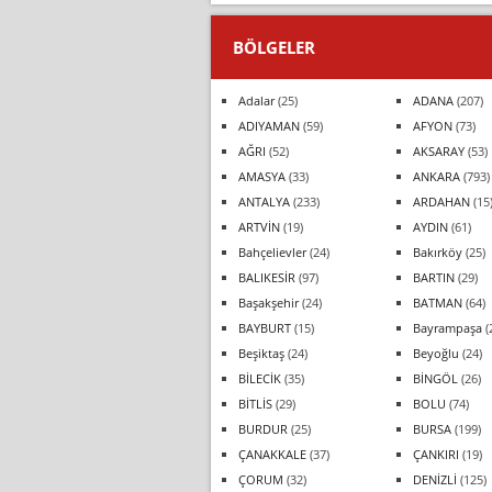
BÖLGELER
Adalar
(25)
ADANA
(207)
ADIYAMAN
(59)
AFYON
(73)
AĞRI
(52)
AKSARAY
(53)
AMASYA
(33)
ANKARA
(793)
ANTALYA
(233)
ARDAHAN
(15
ARTVİN
(19)
AYDIN
(61)
Bahçelievler
(24)
Bakırköy
(25)
BALIKESİR
(97)
BARTIN
(29)
Başakşehir
(24)
BATMAN
(64)
BAYBURT
(15)
Bayrampaşa
(
Beşiktaş
(24)
Beyoğlu
(24)
BİLECİK
(35)
BİNGÖL
(26)
BİTLİS
(29)
BOLU
(74)
BURDUR
(25)
BURSA
(199)
ÇANAKKALE
(37)
ÇANKIRI
(19)
ÇORUM
(32)
DENİZLİ
(125)