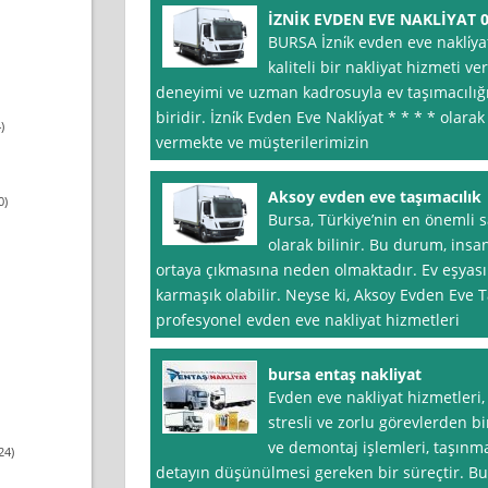
İZNİK EVDEN EVE NAKLİYAT 0
BURSA İzni̇k evden eve nakli̇ya
kaliteli bir nakliyat hizmeti ve
deneyimi ve uzman kadrosuyla ev taşımacılığ
biridir. İzni̇k Evden Eve Nakli̇yat * * * * ol
)
vermekte ve müşterilerimizin
Aksoy evden eve taşımacılık
0)
Bursa, Türkiye’nin en önemli s
olarak bilinir. Bu durum, insan
ortaya çıkmasına neden olmaktadır. Ev eşyası
karmaşık olabilir. Neyse ki, Aksoy Evden Eve T
profesyonel evden eve nakliyat hizmetleri
bursa entaş nakliyat
Evden eve nakliyat hizmetleri,
stresli ve zorlu görevlerden b
ve demontaj işlemleri, taşınma
24)
detayın düşünülmesi gereken bir süreçtir. Burs