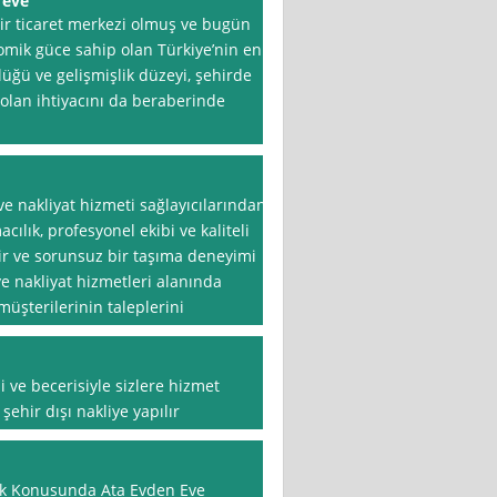
 eve
ir ticaret merkezi olmuş ve bugün
omik güce sahip olan Türkiye’nin en
lüğü ve gelişmişlik düzeyi, şehirde
e olan ihtiyacını da beraberinde
e nakliyat hizmeti sağlayıcılarından
cılık, profesyonel ekibi ve kaliteli
lir ve sorunsuz bir taşıma deneyimi
 nakliyat hizmetleri alanında
üşterilerinin taleplerini
i ve becerisiyle sizlere hizmet
şehir dışı nakliye yapılır
ık Konusunda Ata Evden Eve