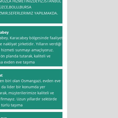
UZLA HIZMETINIZDEYIZ,ISTANBUL
ÜZCE,BOLU,BURSA
ZMIR,SEFERLERIMIZ YAPILMAKDA.
cabey
abey, Karacabey bölgesinde faaliyet
akliyat şirketidir. Yılların verdiği
i hizmeti sunmayı amaçlıyoruz.
 planda tutarak, kaliteli ve
rsa evden eve taşıma
at
den biri olan Osmangazi, evden eve
 da lider bir konumda yer
ak, müşterilerimize kaliteli ve
irmayız. Uzun yıllardır sektörde
 türlü taşıma