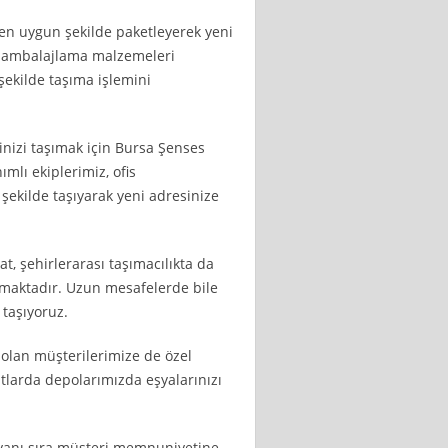
ı en uygun şekilde paketleyerek yeni
un ambalajlama malzemeleri
şekilde taşıma işlemini
erinizi taşımak için Bursa Şenses
ımlı ekiplerimiz, ofis
r şekilde taşıyarak yeni adresinize
at, şehirlerarası taşımacılıkta da
unmaktadır. Uzun mesafelerde bile
 taşıyoruz.
olan müşterilerimize de özel
tlarda depolarımızda eşyalarınızı
n yanı sıra müşteri memnuniyetine