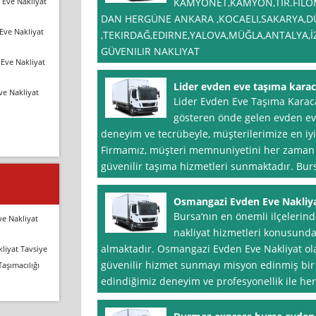
 Eve Nakliyat
KAMYONET,KAMYON,TIR.FİLOM
DAN HERGÜNE ANKARA ,KOCAELI,SAKARYA,D
Eve Nakliyat
,TEKIRDAĞ,EDIRNE,YALOVA,MÜĞLA,ANTALYA,İ
GÜVENILIR NAKLIYAT
Eve Nakliyat
Lider evden eve taşıma kara
ve Nakliyat
Lider Evden Eve Taşıma Karac
gösteren önde gelen evden eve n
deneyim ve tecrübeyle, müşterilerimize en iy
Firmamız, müşteri memnuniyetini her zaman ön
güvenilir taşıma hizmetleri sunmaktadır. Bu
Osmangazi Evden Eve Nakliy
Bursa‘nın en önemli ilçelerin
ve Nakliyat
nakliyat hizmetleri konusunda
almaktadır. Osmangazi Evden Eve Nakliyat olar
liyat Tavsiye
güvenilir hizmet sunmayı misyon edinmiş bir f
Taşımacılığı
edindiğimiz deneyim ve profesyonellik ile her