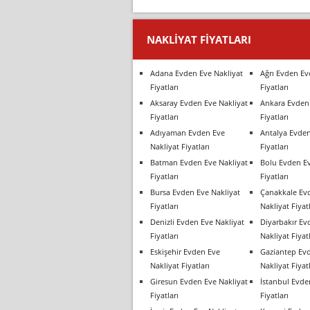
NAKLIYAT FIYATLARI
Adana Evden Eve Nakliyat
Ağrı Evden Ev
Fiyatları
Fiyatları
Aksaray Evden Eve Nakliyat
Ankara Evden 
Fiyatları
Fiyatları
Adıyaman Evden Eve
Antalya Evden
Nakliyat Fiyatları
Fiyatları
Batman Evden Eve Nakliyat
Bolu Evden Ev
Fiyatları
Fiyatları
Bursa Evden Eve Nakliyat
Çanakkale Ev
Fiyatları
Nakliyat Fiyatl
Denizli Evden Eve Nakliyat
Diyarbakır Ev
Fiyatları
Nakliyat Fiyatl
Eskişehir Evden Eve
Gaziantep Ev
Nakliyat Fiyatları
Nakliyat Fiyatl
Giresun Evden Eve Nakliyat
İstanbul Evde
Fiyatları
Fiyatları