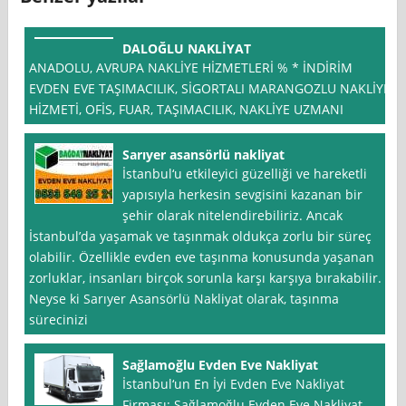
DALOĞLU NAKLİYAT
ANADOLU, AVRUPA NAKLİYE HİZMETLERİ % * İNDİRİM
EVDEN EVE TAŞIMACILIK, SİGORTALI MARANGOZLU NAKLİYE
HİZMETİ, OFİS, FUAR, TAŞIMACILIK, NAKLİYE UZMANI
Sarıyer asansörlü nakliyat
İstanbul‘u etkileyici güzelliği ve hareketli
yapısıyla herkesin sevgisini kazanan bir
şehir olarak nitelendirebiliriz. Ancak
İstanbul’da yaşamak ve taşınmak oldukça zorlu bir süreç
olabilir. Özellikle evden eve taşınma konusunda yaşanan
zorluklar, insanları birçok sorunla karşı karşıya bırakabilir.
Neyse ki Sarıyer Asansörlü Nakliyat olarak, taşınma
sürecinizi
Sağlamoğlu Evden Eve Nakliyat
İstanbul‘un En İyi Evden Eve Nakliyat
Firması: Sağlamoğlu Evden Eve Nakliyat