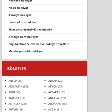
haskaya nakliyat
nasip nakliyat
avrasya nakliyat
i̇stanbul titiz nakliyat
sivas aksu asansörlü taşımacılık
antalya kent nakliyat
büyükçekmece evden eve nakliyat fiyatları
mersin yenişehir nakliyat
BÖLGELER
Adalar
(25)
ADANA
(207)
ADIYAMAN
(59)
AFYON
(73)
AĞRI
(52)
AKSARAY
(53)
AMASYA
(33)
ANKARA
(793)
ANTALYA
(233)
ARDAHAN
(15)
ARTVİN
(19)
AYDIN
(61)