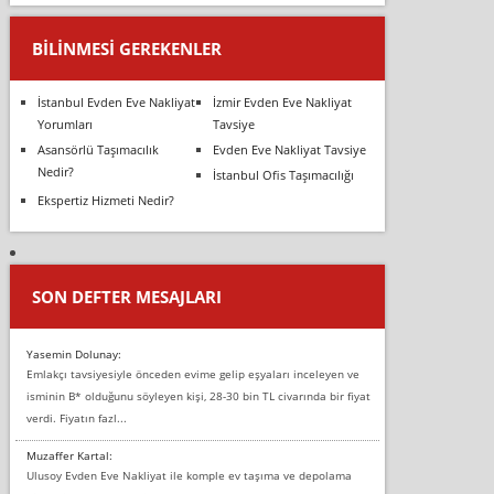
BILINMESI GEREKENLER
İstanbul Evden Eve Nakliyat
İzmir Evden Eve Nakliyat
Yorumları
Tavsiye
Asansörlü Taşımacılık
Evden Eve Nakliyat Tavsiye
Nedir?
İstanbul Ofis Taşımacılığı
Ekspertiz Hizmeti Nedir?
SON DEFTER MESAJLARI
Yasemin Dolunay:
Emlakçı tavsiyesiyle önceden evime gelip eşyaları inceleyen ve
isminin B* olduğunu söyleyen kişi, 28-30 bin TL civarında bir fiyat
verdi. Fiyatın fazl...
Muzaffer Kartal:
Ulusoy Evden Eve Nakliyat ile komple ev taşıma ve depolama