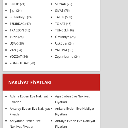
SİNOP
(21)
ŞIRNAK
(25)
Şişli
(24)
SİVAS
(76)
Sultanbeyli
(24)
TALEP
(589)
TEKİRDAĞ
(47)
TOKAT
(48)
TRABZON
(45)
TUNCELİ
(16)
Tuzla
(24)
Ümraniye
(25)
UŞAK
(29)
Üsküdar
(24)
VAN
(54)
YALOVA
(16)
YOZGAT
(34)
Zeytinburnu
(24)
ZONGULDAK
(28)
NAKLIYAT FIYATLARI
Adana Evden Eve Nakliyat
Ağrı Evden Eve Nakliyat
Fiyatları
Fiyatları
Aksaray Evden Eve Nakliyat
Ankara Evden Eve Nakliyat
Fiyatları
Fiyatları
Adıyaman Evden Eve
Antalya Evden Eve Nakliyat
Nakliyat Fiyatları
Fiyatları