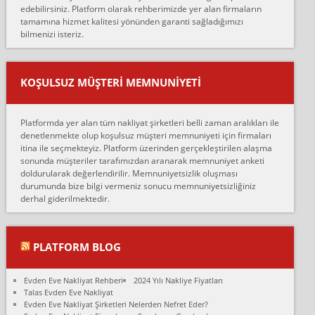
edebilirsiniz. Platform olarak rehberimizde yer alan firmaların
anlaştık sabah eve geldiklerinde de eşyalarımı düzgün şekilde
tamamına hizmet kalitesi yönünden garanti sağladığımızı
sarcaz demelerine r...
bilmenizi isteriz.
mehmet güldü:
Ankara ALİCANLAR NAKLİYAT Tutarsız ve ticari ahlak problemleri
var verdikleri fiyat teklifini arttırdılar. Sonrasında taşıma gününde
KOŞULSUZ MÜŞTERI MEMNUNIYETI
oldukça tutarsı...
Erol:
Platformda yer alan tüm nakliyat şirketleri belli zaman aralıkları ile
Ankara Alicanlar naklyat tel 5465524025. 2600 TL'ye ankaradan
denetlenmekte olup koşulsuz müşteri memnuniyeti için firmaları
Konya ya Alicanlar naklyat la anlaştık bu şahıs evin taşınacağı gün
itina ile seçmekteyiz. Platform üzerinden gerçekleştirilen alaşma
fiyatın mazoto gele...
sonunda müşteriler tarafımızdan aranarak memnuniyet anketi
doldurularak değerlendirilir. Memnuniyetsizlik oluşması
Fatih kokmese:
durumunda bize bilgi vermeniz sonucu memnuniyetsizliğiniz
Diyarbakır dan eşyamı getirtmek için anlaştım sözleşme yaptım.
derhal giderilmektedir.
Son anda fiyat artırdılar.. mecburiyetten tasittim.. bu kişiler ağrılı
Ankara merk...
Ali:
PLATFORM BLOG
İzmir de evim naklyat diye bir firmaya ev taşıttık, çok pişman
olduk. Asansörlü dediler sonra uraya asansör kurulmaz dediler
Evden Eve Nakliyat Rehberi
2024 Yılı Nakliye Fiyatları
fark istediler. ortada asa...
Talas Evden Eve Nakliyat
Evden Eve Nakliyat Şirketleri Nelerden Nefret Eder?
Nimet: