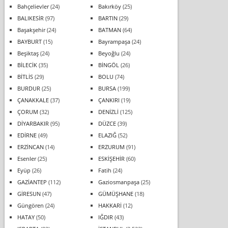
Bahçelievler
(24)
Bakırköy
(25)
BALIKESİR
(97)
BARTIN
(29)
Başakşehir
(24)
BATMAN
(64)
BAYBURT
(15)
Bayrampaşa
(24)
Beşiktaş
(24)
Beyoğlu
(24)
BİLECİK
(35)
BİNGÖL
(26)
BİTLİS
(29)
BOLU
(74)
BURDUR
(25)
BURSA
(199)
ÇANAKKALE
(37)
ÇANKIRI
(19)
ÇORUM
(32)
DENİZLİ
(125)
DİYARBAKIR
(95)
DÜZCE
(39)
EDİRNE
(49)
ELAZIĞ
(52)
ERZİNCAN
(14)
ERZURUM
(91)
Esenler
(25)
ESKİŞEHİR
(60)
Eyüp
(26)
Fatih
(24)
GAZİANTEP
(112)
Gaziosmanpaşa
(25)
GİRESUN
(47)
GÜMÜŞHANE
(18)
Güngören
(24)
HAKKARİ
(12)
HATAY
(50)
IĞDIR
(43)