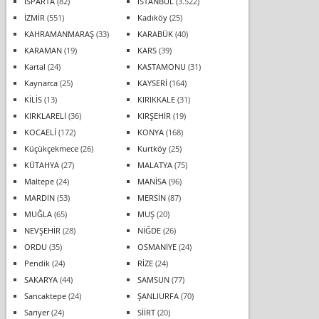
ISPARTA
(82)
İSTANBUL
(3.522)
İZMİR
(551)
Kadıköy
(25)
KAHRAMANMARAŞ
(33)
KARABÜK
(40)
KARAMAN
(19)
KARS
(39)
Kartal
(24)
KASTAMONU
(31)
Kaynarca
(25)
KAYSERİ
(164)
KİLİS
(13)
KIRIKKALE
(31)
KIRKLARELİ
(36)
KIRŞEHİR
(19)
KOCAELİ
(172)
KONYA
(168)
Küçükçekmece
(26)
Kurtköy
(25)
KÜTAHYA
(27)
MALATYA
(75)
Maltepe
(24)
MANİSA
(96)
MARDİN
(53)
MERSİN
(87)
MUĞLA
(65)
MUŞ
(20)
NEVŞEHİR
(28)
NİĞDE
(26)
ORDU
(35)
OSMANİYE
(24)
Pendik
(24)
RİZE
(24)
SAKARYA
(44)
SAMSUN
(77)
Sancaktepe
(24)
ŞANLIURFA
(70)
Sarıyer
(24)
SİİRT
(20)