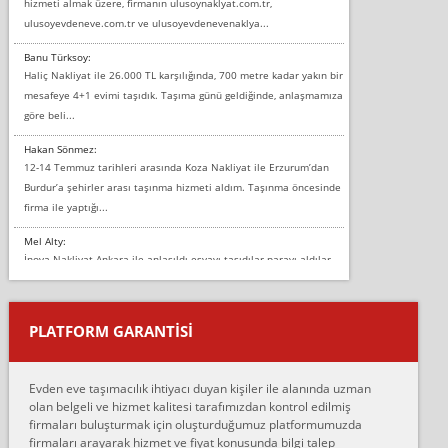
hizmeti almak üzere, firmanın ulusoynaklyat.com.tr,
ulusoyevdeneve.com.tr ve ulusoyevdenevenaklya...
Banu Türksoy:
Haliç Nakliyat ile 26.000 TL karşılığında, 700 metre kadar yakın bir
mesafeye 4+1 evimi taşıdık. Taşıma günü geldiğinde, anlaşmamıza
göre beli...
Hakan Sönmez:
12-14 Temmuz tarihleri arasında Koza Nakliyat ile Erzurum’dan
Burdur’a şehirler arası taşınma hizmeti aldım. Taşınma öncesinde
firma ile yaptığı...
Mel Alty:
İnova Nakliyat Ankara ile anlaşıldı eşyayı taşıdılar parayı aldılar.
Salon duvarına bir baktım birisi boydan alüminyum renkli bantı
yapıştırm...
PLATFORM GARANTİSİ
Murat:
Merhaba, bu firmayı bir arkadaş tavsiyesi üzerine tercih ettim,
hiçbir sıkıntı yaşanmayacağını ve kendilerinin çok titiz
Evden eve taşımacılık ihtiyacı duyan kişiler ile alanında uzman
çalıştıklarını, müş...
olan belgeli ve hizmet kalitesi tarafımızdan kontrol edilmiş
firmaları buluşturmak için oluşturduğumuz platformumuzda
Ahmet:
firmaları arayarak hizmet ve fiyat konusunda bilgi talep
Lüleburgaz güngünes evden eve naklyat eşyalarımı taşımak için