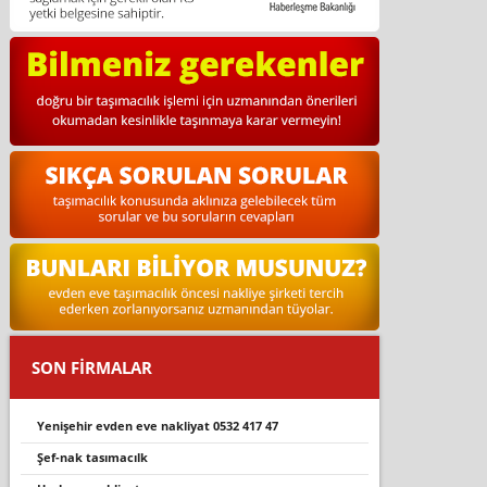
SON FİRMALAR
yeni̇şehi̇r evden eve nakli̇yat 0532 417 47
şef-nak tasımacılk